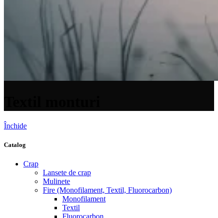
Textil monturi
Închide
Catalog
Crap
Lansete de crap
Mulinete
Fire (Monofilament, Textil, Fluorocarbon)
Monofilament
Textil
Fluorocarbon