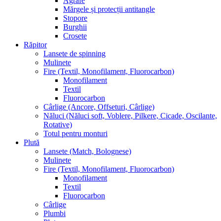
Agrafe
Mărgele și protecții antitangle
Stopore
Burghii
Crosete
Răpitor
Lansete de spinning
Mulinete
Fire (Textil, Monofilament, Fluorocarbon)
Monofilament
Textil
Fluorocarbon
Cârlige (Ancore, Offseturi, Cârlige)
Năluci (Năluci soft, Voblere, Pilkere, Cicade, Oscilante,
Rotative)
Totul pentru monturi
Plută
Lansete (Match, Bolognese)
Mulinete
Fire (Textil, Monofilament, Fluorocarbon)
Monofilament
Textil
Fluorocarbon
Cârlige
Plumbi