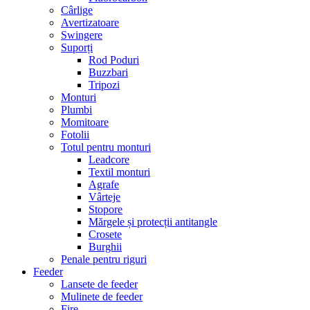
Cârlige
Avertizatoare
Swingere
Suporți
Rod Poduri
Buzzbari
Tripozi
Monturi
Plumbi
Momitoare
Fotolii
Totul pentru monturi
Leadcore
Textil monturi
Agrafe
Vârteje
Stopore
Mărgele și protecții antitangle
Crosete
Burghii
Penale pentru riguri
Feeder
Lansete de feeder
Mulinete de feeder
Fire