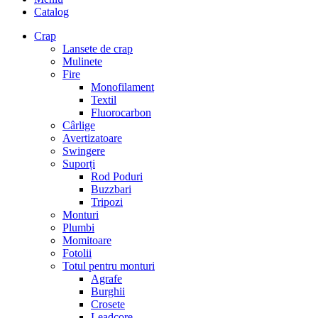
Catalog
Crap
Lansete de crap
Mulinete
Fire
Monofilament
Textil
Fluorocarbon
Cârlige
Avertizatoare
Swingere
Suporți
Rod Poduri
Buzzbari
Tripozi
Monturi
Plumbi
Momitoare
Fotolii
Totul pentru monturi
Agrafe
Burghii
Crosete
Leadcore