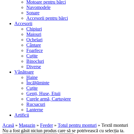
Motoare pentru bărci
Navomodele
Sonare
Accesorii pentru bărci
Accesorii
Chipiuri
Maiouri
Ochelari
Cântare
Foarfece
Cuțite
Binocluri
Diverse
Vânătoare
Haine
Încălțăminte
Cuțite
Genți, Huse, Etuii
Curele armă, Cartușiere
Rucsacuri
Lanterne
Artificii
Acasă
»
Magazin
»
Feeder
»
Totul pentru monturi
»
Textil monturi
Nu a fost găsit niciun produs care să se potrivească cu selecția ta.