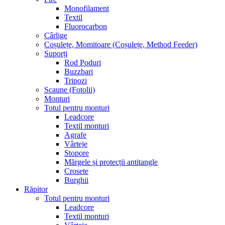
Monofilament
Textil
Fluorocarbon
Cârlige
Coșulețe, Momitoare (Coșulețe, Method Feeder)
Suporți
Rod Poduri
Buzzbari
Tripozi
Scaune (Fotolii)
Monturi
Totul pentru monturi
Leadcore
Textil monturi
Agrafe
Vârteje
Stopore
Mărgele și protecții antitangle
Crosete
Burghii
Răpitor
Totul pentru monturi
Leadcore
Textil monturi