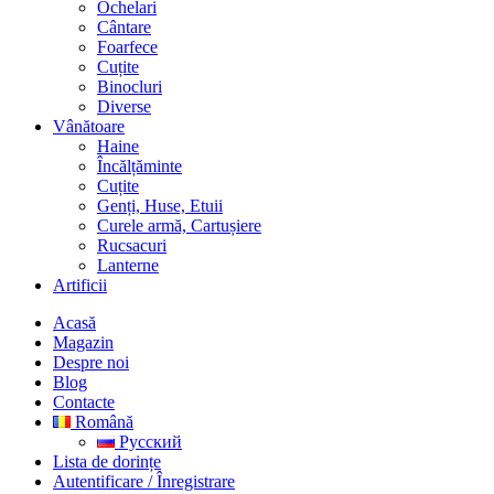
Ochelari
Cântare
Foarfece
Cuțite
Binocluri
Diverse
Vânătoare
Haine
Încălțăminte
Cuțite
Genți, Huse, Etuii
Curele armă, Cartușiere
Rucsacuri
Lanterne
Artificii
Acasă
Magazin
Despre noi
Blog
Contacte
Română
Русский
Lista de dorințe
Autentificare / Înregistrare