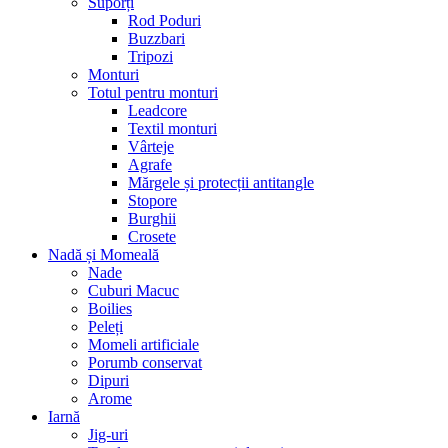
Suporți
Rod Poduri
Buzzbari
Tripozi
Monturi
Totul pentru monturi
Leadcore
Textil monturi
Vârteje
Agrafe
Mărgele și protecții antitangle
Stopore
Burghii
Crosete
Nadă și Momeală
Nade
Cuburi Macuc
Boilies
Peleți
Momeli artificiale
Porumb conservat
Dipuri
Arome
Iarnă
Jig-uri