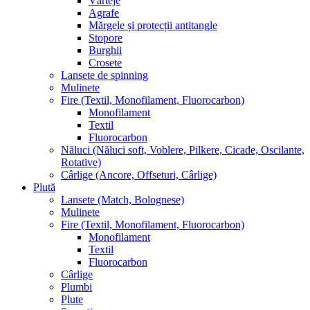
Vârteje
Agrafe
Mărgele și protecții antitangle
Stopore
Burghii
Crosete
Lansete de spinning
Mulinete
Fire (Textil, Monofilament, Fluorocarbon)
Monofilament
Textil
Fluorocarbon
Năluci (Năluci soft, Voblere, Pilkere, Cicade, Oscilante,
Rotative)
Cârlige (Ancore, Offseturi, Cârlige)
Plută
Lansete (Match, Bolognese)
Mulinete
Fire (Textil, Monofilament, Fluorocarbon)
Monofilament
Textil
Fluorocarbon
Cârlige
Plumbi
Plute