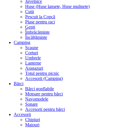
Juvelnice
Huse (Huse lansete, Huse mulinete)
Cutii
Pescuit la Copcă
Plase pentru raci
Genți
Îmbrăcăminte
Încălțăminte
Camping
Scaune
Corturi
Umbrele
Lanterne
Aragazuri
Totul pentru picnic
Accesorii (Camping)
Bărci
Bărci gonflabile
Motoare pentru bărci
Navomodele
Sonare
Accesorii pentru bărci
Accesorii
Chipiuri
Maiouri