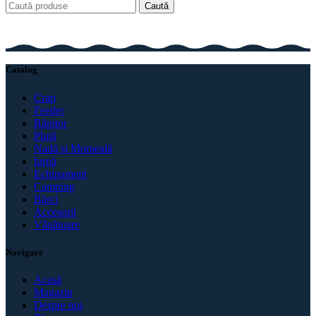
Caută
Catalog
Crap
Feeder
Răpitor
Plută
Nadă și Momeală
Iarnă
Echipament
Camping
Bărci
Accesorii
Vânătoare
Navigare
Acasă
Magazin
Despre noi