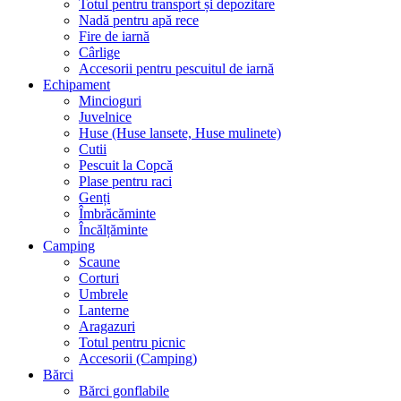
Totul pentru transport și depozitare
Nadă pentru apă rece
Fire de iarnă
Cârlige
Accesorii pentru pescuitul de iarnă
Echipament
Mincioguri
Juvelnice
Huse (Huse lansete, Huse mulinete)
Cutii
Pescuit la Copcă
Plase pentru raci
Genți
Îmbrăcăminte
Încălțăminte
Camping
Scaune
Corturi
Umbrele
Lanterne
Aragazuri
Totul pentru picnic
Accesorii (Camping)
Bărci
Bărci gonflabile