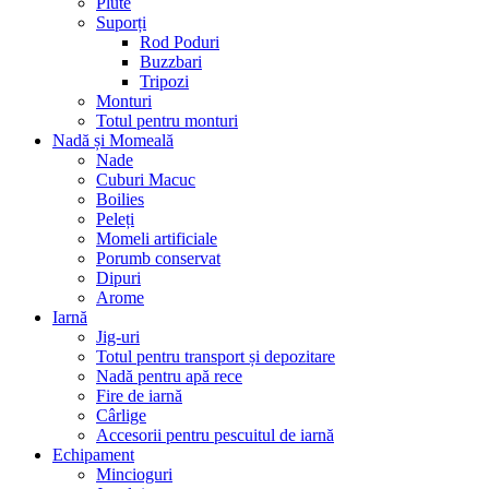
Plute
Suporți
Rod Poduri
Buzzbari
Tripozi
Monturi
Totul pentru monturi
Nadă și Momeală
Nade
Cuburi Macuc
Boilies
Peleți
Momeli artificiale
Porumb conservat
Dipuri
Arome
Iarnă
Jig-uri
Totul pentru transport și depozitare
Nadă pentru apă rece
Fire de iarnă
Cârlige
Accesorii pentru pescuitul de iarnă
Echipament
Mincioguri