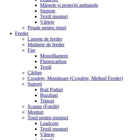
Mărgele și protecții antitangle
Stopore
Textil monturi
Vârteje
Penale pentru riguri
Feeder
Lansete de feeder
Mulinete de feeder
Fire
Monofilament
Fluorocarbon
Textil
Cârlige
Coșulețe, Momitoare (Coșulețe, Method Feeder)
Suporți
Rod Poduri
Buzzbari
Tripozi
Scaune (Fotolii)
Monturi
Totul pentru monturi
Leadcore
Textil monturi
Vârteje