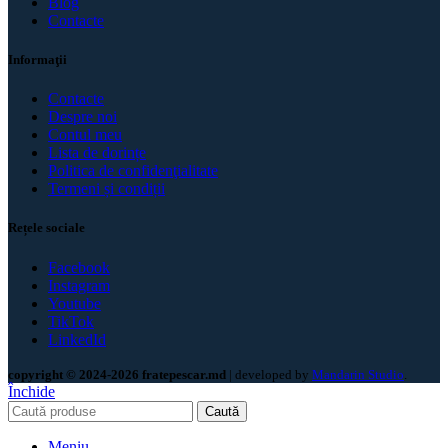
Blog
Contacte
Informaţii
Contacte
Despre noi
Contul meu
Lista de dorințe
Politica de confidenţialitate
Termeni și condiții
Rețele sociale
Facebook
Instagram
Youtube
TikTok
LinkedId
copyright © 2024-2026 fratepescar.md
| developed by
Mandarin Studio
.
Închide
Caută
Meniu