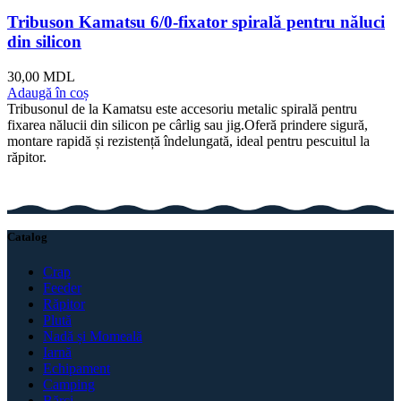
Tribuson Kamatsu 6/0-fixator spirală pentru năluci
din silicon
30,00
MDL
Adaugă în coș
Tribusonul de la Kamatsu este accesoriu metalic spirală pentru
fixarea nălucii din silicon pe cârlig sau jig.Oferă prindere sigură,
montare rapidă și rezistență îndelungată, ideal pentru pescuitul la
răpitor.
Catalog
Crap
Feeder
Răpitor
Plută
Nadă și Momeală
Iarnă
Echipament
Camping
Bărci