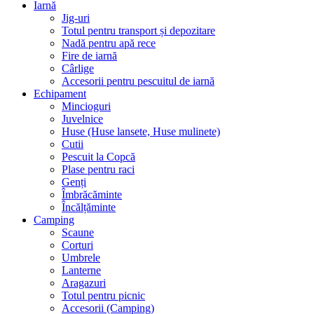
Iarnă
Jig-uri
Totul pentru transport și depozitare
Nadă pentru apă rece
Fire de iarnă
Cârlige
Accesorii pentru pescuitul de iarnă
Echipament
Mincioguri
Juvelnice
Huse (Huse lansete, Huse mulinete)
Cutii
Pescuit la Copcă
Plase pentru raci
Genți
Îmbrăcăminte
Încălțăminte
Camping
Scaune
Corturi
Umbrele
Lanterne
Aragazuri
Totul pentru picnic
Accesorii (Camping)