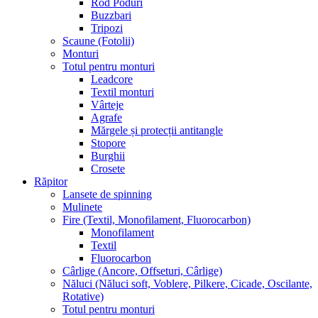
Rod Poduri
Buzzbari
Tripozi
Scaune (Fotolii)
Monturi
Totul pentru monturi
Leadcore
Textil monturi
Vârteje
Agrafe
Mărgele și protecții antitangle
Stopore
Burghii
Crosete
Răpitor
Lansete de spinning
Mulinete
Fire (Textil, Monofilament, Fluorocarbon)
Monofilament
Textil
Fluorocarbon
Cârlige (Ancore, Offseturi, Cârlige)
Năluci (Năluci soft, Voblere, Pilkere, Cicade, Oscilante,
Rotative)
Totul pentru monturi