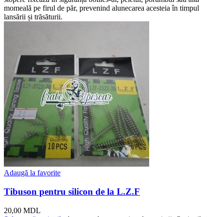
momeală pe firul de păr, prevenind alunecarea acesteia în timpul
lansării și trăsăturii.
Adaugă la favorite
Tibuson pentru silicon de la L.Z.F
20,00
MDL