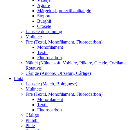
Vârteje
Agrafe
Mărgele și protecții antitangle
Stopore
Burghii
Crosete
Lansete de spinning
Mulinete
Fire (Textil, Monofilament, Fluorocarbon)
Monofilament
Textil
Fluorocarbon
Năluci (Năluci soft, Voblere, Pilkere, Cicade, Oscilante,
Rotative)
Cârlige (Ancore, Offseturi, Cârlige)
Plută
Lansete (Match, Bolognese)
Mulinete
Fire (Textil, Monofilament, Fluorocarbon)
Monofilament
Textil
Fluorocarbon
Cârlige
Plumbi
Plute