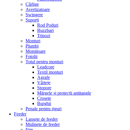
Cârlige
Avertizatoare
Swingere
Suporți
Rod Poduri
Buzzbari
Tripozi
Monturi
Plumbi
Momitoare
Fotolii
Totul pentru monturi
Leadcore
Textil monturi
Agrafe
Vârteje
Stopore
Mărgele și protecții antitangle
Crosete
Burghii
Penale pentru riguri
Feeder
Lansete de feeder
Mulinete de feeder
Fire