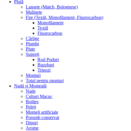
Plută
Lansete (Match, Bolognese)
Mulinete
Fire (Textil, Monofilament, Fluorocarbon)
Monofilament
Textil
Fluorocarbon
Cârlige
Plumbi
Plute
Suporți
Rod Poduri
Buzzbari
Tripozi
Monturi
Totul pentru monturi
Nadă și Momeală
Nade
Cuburi Macuc
Boilies
Peleți
Momeli artificiale
Porumb conservat
Dipuri
Arome