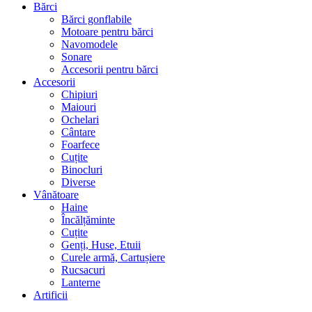
Bărci
Bărci gonflabile
Motoare pentru bărci
Navomodele
Sonare
Accesorii pentru bărci
Accesorii
Chipiuri
Maiouri
Ochelari
Cântare
Foarfece
Cuțite
Binocluri
Diverse
Vânătoare
Haine
Încălțăminte
Cuțite
Genți, Huse, Etuii
Curele armă, Cartușiere
Rucsacuri
Lanterne
Artificii