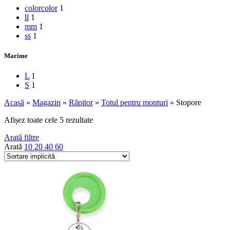
color
color
1
l
l
1
m
m
1
s
s
1
Marime
L
1
S
1
Acasă
»
Magazin
»
Răpitor
»
Totul pentru monturi
»
Stopore
Afișez toate cele 5 rezultate
Arată filtre
Arată
10
20
40
60