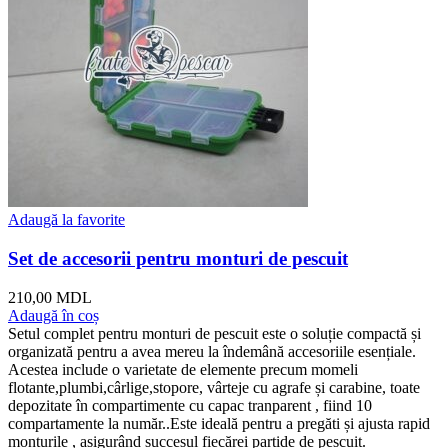
Adaugă la favorite
Set de accesorii pentru monturi de pescuit
210,00
MDL
Adaugă în coș
Setul complet pentru monturi de pescuit este o soluție compactă și
organizată pentru a avea mereu la îndemână accesoriile esențiale.
Acestea include o varietate de elemente precum momeli
flotante,plumbi,cârlige,stopore, vârteje cu agrafe și carabine, toate
depozitate în compartimente cu capac tranparent , fiind 10
compartamente la număr..Este ideală pentru a pregăti și ajusta rapid
monturile , asigurând succesul fiecărei partide de pescuit.