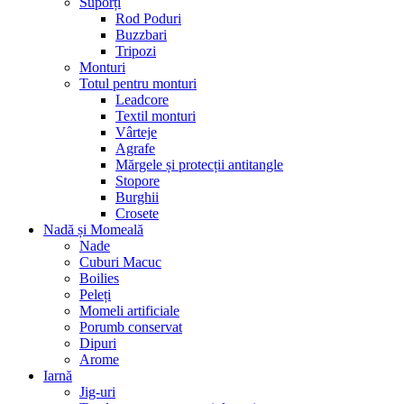
Suporți
Rod Poduri
Buzzbari
Tripozi
Monturi
Totul pentru monturi
Leadcore
Textil monturi
Vârteje
Agrafe
Mărgele și protecții antitangle
Stopore
Burghii
Crosete
Nadă și Momeală
Nade
Cuburi Macuc
Boilies
Peleți
Momeli artificiale
Porumb conservat
Dipuri
Arome
Iarnă
Jig-uri