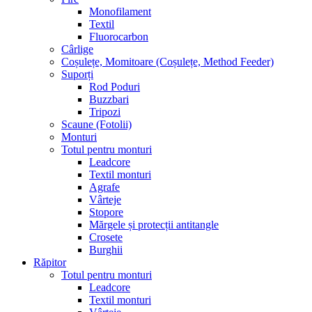
Monofilament
Textil
Fluorocarbon
Cârlige
Coșulețe, Momitoare (Coșulețe, Method Feeder)
Suporți
Rod Poduri
Buzzbari
Tripozi
Scaune (Fotolii)
Monturi
Totul pentru monturi
Leadcore
Textil monturi
Agrafe
Vârteje
Stopore
Mărgele și protecții antitangle
Crosete
Burghii
Răpitor
Totul pentru monturi
Leadcore
Textil monturi