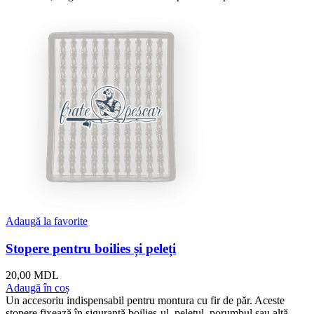
Adaugă la favorite
Stopere pentru boilies și peleți
20,00
MDL
Adaugă în coș
Un accesoriu indispensabil pentru montura cu fir de păr. Aceste
stopere fixează în siguranță boilies-ul, peletul, porumbul sau altă