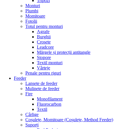
Tripozi
Monturi
Plumbi
Momitoare
Fotolii
Totul pentru monturi
Agrafe
Burghii
Crosete
Leadcore
Mărgele și protecții antitangle
Stopore
Textil monturi
Vârteje
Penale pentru riguri
Feeder
Lansete de feeder
Mulinete de feeder
Fire
Monofilament
Fluorocarbon
Textil
Cârlige
Coșulețe, Momitoare (Coșulețe, Method Feeder)
Suporți