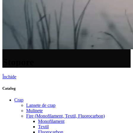
Stopore
Închide
Catalog
Crap
Lansete de crap
Mulinete
Fire (Monofilament, Textil, Fluorocarbon)
Monofilament
Textil
Fluorocarbon