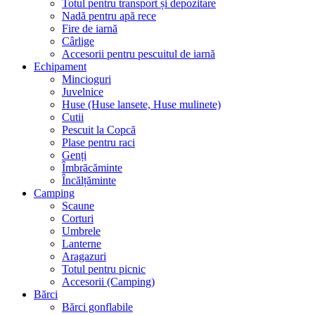
Totul pentru transport și depozitare
Nadă pentru apă rece
Fire de iarnă
Cârlige
Accesorii pentru pescuitul de iarnă
Echipament
Mincioguri
Juvelnice
Huse (Huse lansete, Huse mulinete)
Cutii
Pescuit la Copcă
Plase pentru raci
Genți
Îmbrăcăminte
Încălțăminte
Camping
Scaune
Corturi
Umbrele
Lanterne
Aragazuri
Totul pentru picnic
Accesorii (Camping)
Bărci
Bărci gonflabile