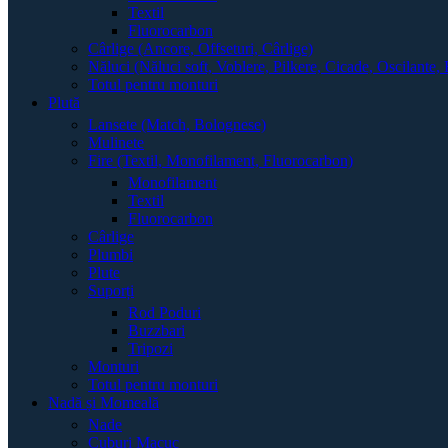
Textil
Fluorocarbon
Cârlige (Ancore, Offseturi, Cârlige)
Năluci (Năluci soft, Voblere, Pilkere, Cicade, Oscilante, 
Totul pentru monturi
Plută
Lansete (Match, Bolognese)
Mulinete
Fire (Textil, Monofilament, Fluorocarbon)
Monofilament
Textil
Fluorocarbon
Cârlige
Plumbi
Plute
Suporți
Rod Poduri
Buzzbari
Tripozi
Monturi
Totul pentru monturi
Nadă și Momeală
Nade
Cuburi Macuc