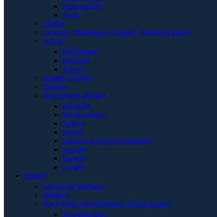
Fluorocarbon
Textil
Cârlige
Coșulețe, Momitoare (Coșulețe, Method Feeder)
Suporți
Rod Poduri
Buzzbari
Tripozi
Scaune (Fotolii)
Monturi
Totul pentru monturi
Leadcore
Textil monturi
Vârteje
Agrafe
Mărgele și protecții antitangle
Stopore
Burghii
Crosete
Răpitor
Lansete de spinning
Mulinete
Fire (Textil, Monofilament, Fluorocarbon)
Monofilament