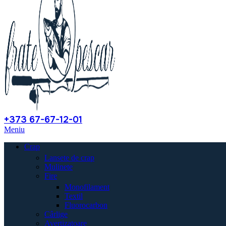
+373 67-67-12-01
Meniu
Crap
Lansete de crap
Mulinete
Fire
Monofilament
Textil
Fluorocarbon
Cârlige
Avertizatoare