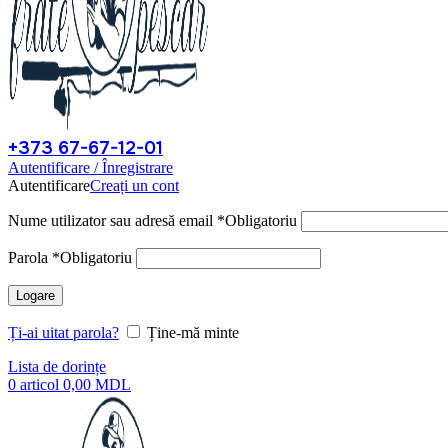
+373 67-67-12-01
Autentificare / Înregistrare
Autentificare
Creați un cont
Nume utilizator sau adresă email
*
Obligatoriu
Parola
*
Obligatoriu
Logare
Ți-ai uitat parola?
Ține-mă minte
Lista de dorințe
0
articol
0,00
MDL