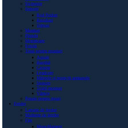
Swingere
Suporți
Rod Poduri
Buzzbari
Tripozi
Monturi
Plumbi
Momitoare
Fotolii
Totul pentru monturi
Agrafe
Burghii
Crosete
Leadcore
Mărgele și protecții antitangle
Stopore
Textil monturi
Vârteje
Penale pentru riguri
Feeder
Lansete de feeder
Mulinete de feeder
Fire
Monofilament