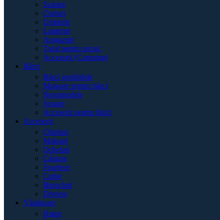
Scaune
Corturi
Umbrele
Lanterne
Aragazuri
Totul pentru picnic
Accesorii (Camping)
Bărci
Bărci gonflabile
Motoare pentru bărci
Navomodele
Sonare
Accesorii pentru bărci
Accesorii
Chipiuri
Maiouri
Ochelari
Cântare
Foarfece
Cuțite
Binocluri
Diverse
Vânătoare
Haine