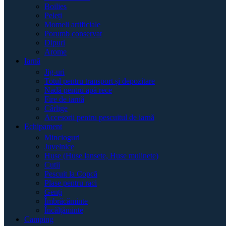
Boilies
Peleți
Momeli artificiale
Porumb conservat
Dipuri
Arome
Iarnă
Jig-uri
Totul pentru transport și depozitare
Nadă pentru apă rece
Fire de iarnă
Cârlige
Accesorii pentru pescuitul de iarnă
Echipament
Mincioguri
Juvelnice
Huse (Huse lansete, Huse mulinete)
Cutii
Pescuit la Copcă
Plase pentru raci
Genți
Îmbrăcăminte
Încălțăminte
Camping