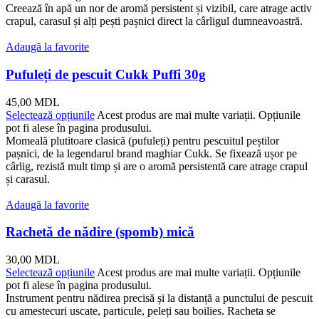
Creează în apă un nor de aromă persistent și vizibil, care atrage activ
crapul, carasul și alți pești pașnici direct la cârligul dumneavoastră.
Adaugă la favorite
Pufuleți de pescuit Cukk Puffi 30g
45,00
MDL
Selectează opțiunile
Acest produs are mai multe variații. Opțiunile
pot fi alese în pagina produsului.
Momeală plutitoare clasică (pufuleți) pentru pescuitul peștilor
pașnici, de la legendarul brand maghiar Cukk. Se fixează ușor pe
cârlig, rezistă mult timp și are o aromă persistentă care atrage crapul
și carasul.
Adaugă la favorite
Rachetă de nădire (spomb) mică
30,00
MDL
Selectează opțiunile
Acest produs are mai multe variații. Opțiunile
pot fi alese în pagina produsului.
Instrument pentru nădirea precisă și la distanță a punctului de pescuit
cu amestecuri uscate, particule, peleți sau boilies. Racheta se