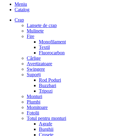
Meniu
Catalog
Crap
Lansete de crap
Mulinete
Fire
Monofilament
Textil
Fluorocarbon
Cârlige
Avertizatoare
Swingere
Suporți
Rod Poduri
Buzzbari
Tripozi
Monturi
Plumbi
Momitoare
Fotolii
Totul pentru monturi
Agrafe
Burghii
Crosete