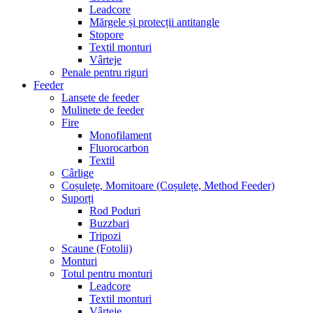
Leadcore
Mărgele și protecții antitangle
Stopore
Textil monturi
Vârteje
Penale pentru riguri
Feeder
Lansete de feeder
Mulinete de feeder
Fire
Monofilament
Fluorocarbon
Textil
Cârlige
Coșulețe, Momitoare (Coșulețe, Method Feeder)
Suporți
Rod Poduri
Buzzbari
Tripozi
Scaune (Fotolii)
Monturi
Totul pentru monturi
Leadcore
Textil monturi
Vârteje