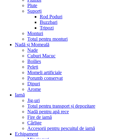
Plute
Suporți
Rod Poduri
Buzzbari
Tripozi
Monturi
Totul pentru monturi
Nadă și Momeală
Nade
Cuburi Macuc
Boilies
Peleți
Momeli artificiale
Porumb conservat
Dipuri
Arome
Iarnă
Jig-uri
Totul pentru transport și depozitare
Nadă pentru apă rece
Fire de iarnă
Cârlige
Accesorii pentru pescuitul de iarnă
Echipament