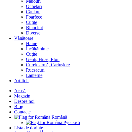
Maiouri
Ochelari
Cântare
Foarfece
Cuțite
Binocluri
Diverse
Vânătoare
Haine
Încălțăminte
Cuțite
Genți, Huse, Etuii
Curele armă, Cartușiere
Rucsacuri
Lanterne
Artificii
Acasă
Magazin
Despre noi
Blog
Contacte
Română
Русский
Lista de dorințe