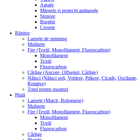
Agrafe
Mărgele și protecții antitangle
Stopore
Burghii
Crosete
Răpitor
Lansete de spinning
Mulinete
Fire (Textil, Monofilament, Fluorocarbon)
Monofilament
Textil
Fluorocarbon
Cârlige (Ancore, Offseturi, Cârlige)
Năluci (Năluci soft, Voblere, Pilkere, Cicade, Oscilante,
Rotative)
Totul pentru monturi
Plută
Lansete (Match, Bolognese)
Mulinete
Fire (Textil, Monofilament, Fluorocarbon)
Monofilament
Textil
Fluorocarbon
Cârlige
Plumbi