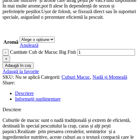
particule nutritive și arome care atrag peștii pe vad.Fiind disponibile
în mai multe arome,pot fi alese în dependență de sezon și
preferințele peștilor.Ușor de folosit, se fixează direct sau în suporturi
speciale, asigurând o prezentare eficientă la pescuit.
Aromă
Anulează
Cantitate Cub de Macuc Big Fish
Adaugă în coș
Adaugă la favorite
SKU:
Nu se aplică
Categorii:
Cuburi Macuc
,
Nadă și Momeală
Share:
Descriere
Informații suplimentare
Descriere
Cuburile de macuc sunt o nadă tradițională și extrem de eficientă,
destinată în special pescuitului la crap, caras și alți pești
pașnici.Realizate prin presarea cerealelor, semințelor și a
ingredientelor nutritive, aceste cuburi au o textură compactă care le