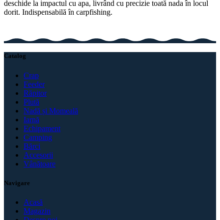
deschide la impactul cu apa, livrând cu precizie toată nada în locul
dorit. Indispensabilă în carpfishing.
Catalog
Crap
Feeder
Răpitor
Plută
Nadă și Momeală
Iarnă
Echipament
Camping
Bărci
Accesorii
Vânătoare
Navigare
Acasă
Magazin
Despre noi