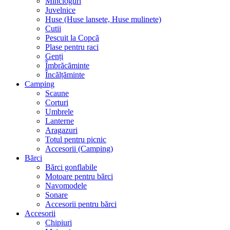
Mincioguri
Juvelnice
Huse (Huse lansete, Huse mulinete)
Cutii
Pescuit la Copcă
Plase pentru raci
Genți
Îmbrăcăminte
Încălțăminte
Camping
Scaune
Corturi
Umbrele
Lanterne
Aragazuri
Totul pentru picnic
Accesorii (Camping)
Bărci
Bărci gonflabile
Motoare pentru bărci
Navomodele
Sonare
Accesorii pentru bărci
Accesorii
Chipiuri