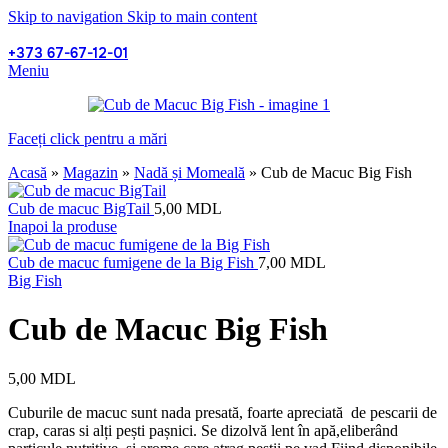
Skip to navigation
Skip to main content
+373 67-67-12-01
Meniu
Faceți click pentru a mări
Acasă
»
Magazin
»
Nadă și Momeală
»
Cub de Macuc Big Fish
Cub de macuc BigTail
5,00
MDL
Inapoi la produse
Cub de macuc fumigene de la Big Fish
7,00
MDL
Big Fish
Cub de Macuc Big Fish
5,00
MDL
Cuburile de macuc sunt nada presată, foarte apreciată de pescarii de
crap, caras si alți pești pașnici. Se dizolvă lent în apă,eliberând