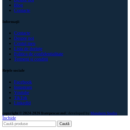
Blog
Contacte
Informaţii
Contacte
Despre noi
Contul meu
Lista de dorințe
Politica de confidenţialitate
Termeni și condiții
Rețele sociale
Facebook
Instagram
Youtube
TikTok
LinkedId
copyright © 2024-2026 fratepescar.md
| developed by
Mandarin Studio
.
Închide
Caută