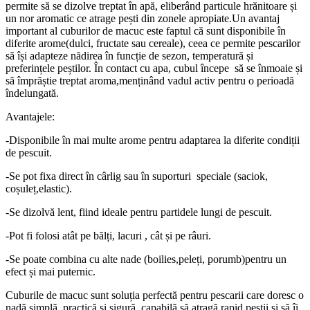
permite să se dizolve treptat în apă, eliberând particule hrănitoare și
un nor aromatic ce atrage pești din zonele apropiate.Un avantaj
important al cuburilor de macuc este faptul că sunt disponibile în
diferite arome(dulci, fructate sau cereale), ceea ce permite pescarilor
să își adapteze nădirea în funcție de sezon, temperatură și
preferințele peștilor. În contact cu apa, cubul începe să se înmoaie și
să împrăștie treptat aroma,menținând vadul activ pentru o perioadă
îndelungată.
Avantajele:
-Disponibile în mai multe arome pentru adaptarea la diferite condiții
de pescuit.
-Se pot fixa direct în cârlig sau în suporturi speciale (saciok,
coșuleț,elastic).
-Se dizolvă lent, fiind ideale pentru partidele lungi de pescuit.
-Pot fi folosi atât pe bălți, lacuri , cât și pe râuri.
-Se poate combina cu alte nade (boilies,peleți, porumb)pentru un
efect și mai puternic.
Cuburile de macuc sunt soluția perfectă pentru pescarii care doresc o
nadă simplă, practică și sigură, capabilă să atragă rapid peștii și să îi