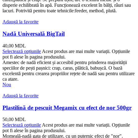
disperie echilibrată în apă. Funcționează excelent în bălți, râuri sau
lacuri. Potrivită pentru toate tehnicile:feeder, method, plută.
Adaugă la favorite
Nadă Universală BigTail
40,00
MDL
Selectează opțiunile
Acest produs are mai multe variații. Opțiunile
pot fi alese în pagina produsului.
Amestec de nadă eficient și accesibil pentru prinderea majorității
speciilor de pești pașnici: crap, caras, plătică, babușcă. O bază
excelentă pentru crearea propriilor rețete de nadă sau pentru utilizare
ca atare.
Nou
Adaugă la favorite
Plastilină de pescuit Megamix cu efect de nor 500gr
50,00
MDL
Selectează opțiunile
Acest produs are mai multe variații. Opțiunile
pot fi alese în pagina produsului.
Momeală-nadă gata de utilizare, cu un puternic efect de "nor".