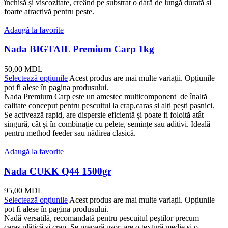
închisă și viscozitate, creând pe substrat o dâră de lungă durată și
foarte atractivă pentru pește.
Adaugă la favorite
Nada BIGTAIL Premium Carp 1kg
50,00
MDL
Selectează opțiunile
Acest produs are mai multe variații. Opțiunile
pot fi alese în pagina produsului.
Nada Premium Carp este un amestec multicomponent de înaltă
calitate conceput pentru pescuitul la crap,caras și alți pești pașnici.
Se activează rapid, are dispersie eficientă și poate fi foloită atât
singură, cât și în combinație cu pelete, semințe sau aditivi. Ideală
pentru method feeder sau nădirea clasică.
Adaugă la favorite
Nada CUKK Q44 1500gr
95,00
MDL
Selectează opțiunile
Acest produs are mai multe variații. Opțiunile
pot fi alese în pagina produsului.
Nadă versatilă, recomandată pentru pescuitul peștilor precum
caras,plătică și crap. Se prepară ușor, are o textură medie și o