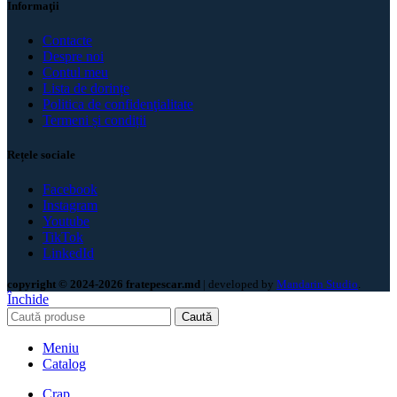
Informaţii
Contacte
Despre noi
Contul meu
Lista de dorințe
Politica de confidenţialitate
Termeni și condiții
Rețele sociale
Facebook
Instagram
Youtube
TikTok
LinkedId
copyright © 2024-2026 fratepescar.md
| developed by
Mandarin Studio
.
Închide
Caută
Meniu
Catalog
Crap