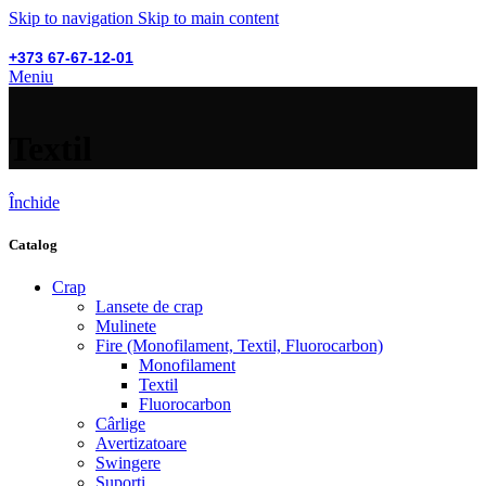
Skip to navigation
Skip to main content
+373 67-67-12-01
Meniu
Textil
Închide
Catalog
Crap
Lansete de crap
Mulinete
Fire (Monofilament, Textil, Fluorocarbon)
Monofilament
Textil
Fluorocarbon
Cârlige
Avertizatoare
Swingere
Suporți