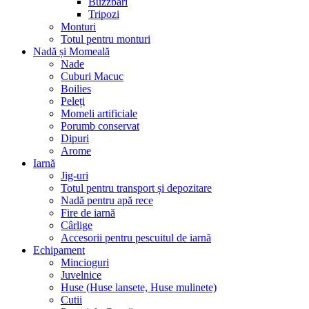
Buzzbari
Tripozi
Monturi
Totul pentru monturi
Nadă și Momeală
Nade
Cuburi Macuc
Boilies
Peleți
Momeli artificiale
Porumb conservat
Dipuri
Arome
Iarnă
Jig-uri
Totul pentru transport și depozitare
Nadă pentru apă rece
Fire de iarnă
Cârlige
Accesorii pentru pescuitul de iarnă
Echipament
Mincioguri
Juvelnice
Huse (Huse lansete, Huse mulinete)
Cutii