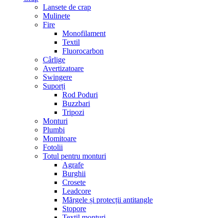
Lansete de crap
Mulinete
Fire
Monofilament
Textil
Fluorocarbon
Cârlige
Avertizatoare
Swingere
Suporți
Rod Poduri
Buzzbari
Tripozi
Monturi
Plumbi
Momitoare
Fotolii
Totul pentru monturi
Agrafe
Burghii
Crosete
Leadcore
Mărgele și protecții antitangle
Stopore
Textil monturi