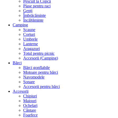
Pescuit la Copcă
Plase pentru raci
Genți
Îmbrăcăminte
Încălțăminte
Camping
Scaune
Corturi
Umbrele
Lanterne
Aragazuri
Totul pentru picnic
Accesorii (Camping)
Bărci
Bărci gonflabile
Motoare pentru bărci
Navomodele
Sonare
Accesorii pentru bărci
Accesorii
Chipiuri
Maiouri
Ochelari
Cântare
Foarfece