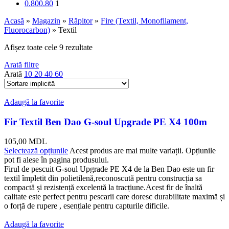
0.80
0.80
1
Acasă
»
Magazin
»
Răpitor
»
Fire (Textil, Monofilament,
Fluorocarbon)
»
Textil
Afișez toate cele 9 rezultate
Arată filtre
Arată
10
20
40
60
Adaugă la favorite
Fir Textil Ben Dao G-soul Upgrade PE X4 100m
105,00
MDL
Selectează opțiunile
Acest produs are mai multe variații. Opțiunile
pot fi alese în pagina produsului.
Firul de pescuit G-soul Upgrade PE X4 de la Ben Dao este un fir
textil împletit din polietilenă,reconoscută pentru construcția sa
compactă și rezistență excelentă la tracțiune.Acest fir de înaltă
calitate este perfect pentru pescarii care doresc durabilitate maximă și
o forță de rupere , esențiale pentru capturile dificile.
Adaugă la favorite