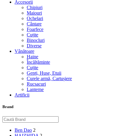
Accesorii
Chipiuri
Maiouri
Ochelari
Cântare
Foarfece
Cuțite
Binocluri
Diverse
Vânătoare
Haine
Încălțăminte
Cuțite
Genți, Huse, Etuii
Curele armă, Cartușiere
Rucsacuri
Lanterne
Artificii
Brand
Ben Dao
2
HAIZHIDA
2