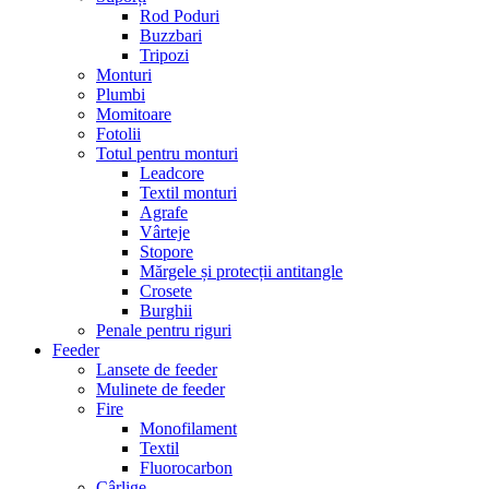
Rod Poduri
Buzzbari
Tripozi
Monturi
Plumbi
Momitoare
Fotolii
Totul pentru monturi
Leadcore
Textil monturi
Agrafe
Vârteje
Stopore
Mărgele și protecții antitangle
Crosete
Burghii
Penale pentru riguri
Feeder
Lansete de feeder
Mulinete de feeder
Fire
Monofilament
Textil
Fluorocarbon
Cârlige