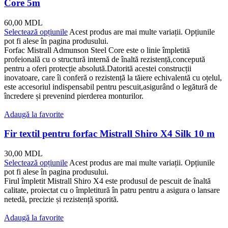
Core 5m
60,00
MDL
Selectează opțiunile
Acest produs are mai multe variații. Opțiunile
pot fi alese în pagina produsului.
Forfac Mistrall Admunson Steel Core este o linie împletită
profeională cu o structură internă de înaltă rezistență,concepută
pentru a oferi protecție absolută.Datorită acestei construcții
inovatoare, care îi conferă o rezistență la tăiere echivalentă cu oțelul,
este accesoriul indispensabil pentru pescuit,asigurând o legătură de
încredere și prevenind pierderea monturilor.
Adaugă la favorite
Fir textil pentru forfac Mistrall Shiro X4 Silk 10 m
30,00
MDL
Selectează opțiunile
Acest produs are mai multe variații. Opțiunile
pot fi alese în pagina produsului.
Firul împletit Mistrall Shiro X4 este produsul de pescuit de înaltă
calitate, proiectat cu o împletitură în patru pentru a asigura o lansare
netedă, precizie și rezistență sporită.
Adaugă la favorite