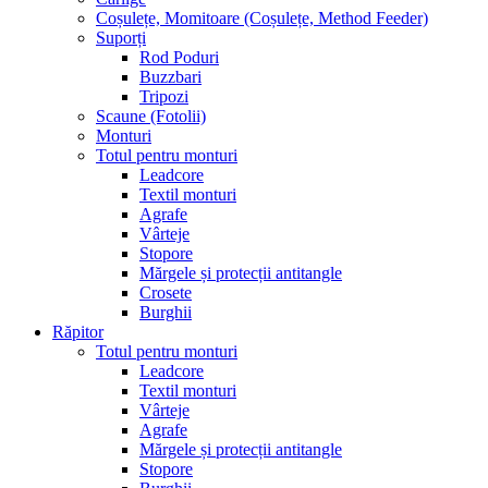
Coșulețe, Momitoare (Coșulețe, Method Feeder)
Suporți
Rod Poduri
Buzzbari
Tripozi
Scaune (Fotolii)
Monturi
Totul pentru monturi
Leadcore
Textil monturi
Agrafe
Vârteje
Stopore
Mărgele și protecții antitangle
Crosete
Burghii
Răpitor
Totul pentru monturi
Leadcore
Textil monturi
Vârteje
Agrafe
Mărgele și protecții antitangle
Stopore