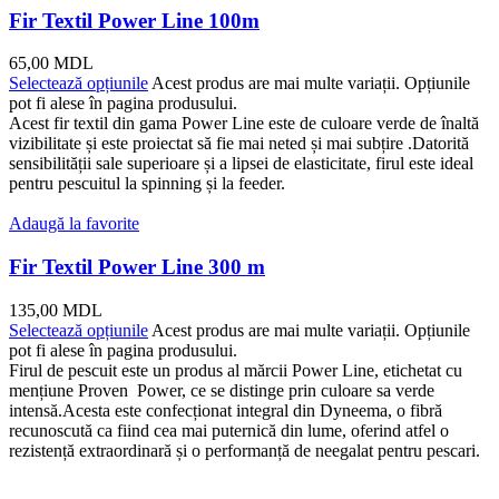
Fir Textil Power Line 100m
65,00
MDL
Selectează opțiunile
Acest produs are mai multe variații. Opțiunile
pot fi alese în pagina produsului.
Acest fir textil din gama Power Line este de culoare verde de înaltă
vizibilitate și este proiectat să fie mai neted și mai subțire .Datorită
sensibilității sale superioare și a lipsei de elasticitate, firul este ideal
pentru pescuitul la spinning și la feeder.
Adaugă la favorite
Fir Textil Power Line 300 m
135,00
MDL
Selectează opțiunile
Acest produs are mai multe variații. Opțiunile
pot fi alese în pagina produsului.
Firul de pescuit este un produs al mărcii Power Line, etichetat cu
mențiune Proven Power, ce se distinge prin culoare sa verde
intensă.Acesta este confecționat integral din Dyneema, o fibră
recunoscută ca fiind cea mai puternică din lume, oferind atfel o
rezistență extraordinară și o performanță de neegalat pentru pescari.