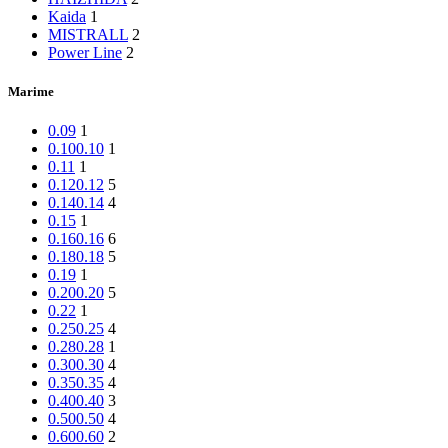
Kaida
1
MISTRALL
2
Power Line
2
Marime
0.09
1
0.10
0.10
1
0.11
1
0.12
0.12
5
0.14
0.14
4
0.15
1
0.16
0.16
6
0.18
0.18
5
0.19
1
0.20
0.20
5
0.22
1
0.25
0.25
4
0.28
0.28
1
0.30
0.30
4
0.35
0.35
4
0.40
0.40
3
0.50
0.50
4
0.60
0.60
2