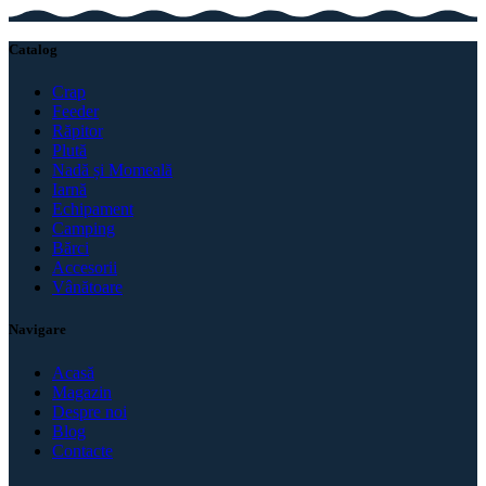
Catalog
Crap
Feeder
Răpitor
Plută
Nadă și Momeală
Iarnă
Echipament
Camping
Bărci
Accesorii
Vânătoare
Navigare
Acasă
Magazin
Despre noi
Blog
Contacte