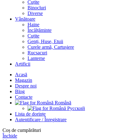
Cuțite
Binocluri
Diverse
Vânătoare
Haine
Încălțăminte
Cuțite
Genți, Huse, Etuii
Curele armă, Cartușiere
Rucsacuri
Lanterne
Artificii
Acasă
Magazin
Despre noi
Blog
Contacte
Română
Русский
Lista de dorințe
Autentificare / Înregistrare
Coș de cumpărături
Închide