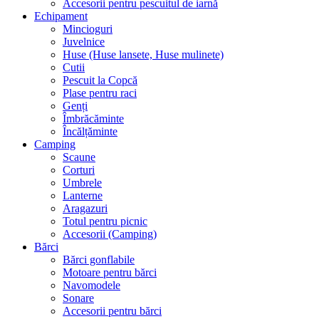
Accesorii pentru pescuitul de iarnă
Echipament
Mincioguri
Juvelnice
Huse (Huse lansete, Huse mulinete)
Cutii
Pescuit la Copcă
Plase pentru raci
Genți
Îmbrăcăminte
Încălțăminte
Camping
Scaune
Corturi
Umbrele
Lanterne
Aragazuri
Totul pentru picnic
Accesorii (Camping)
Bărci
Bărci gonflabile
Motoare pentru bărci
Navomodele
Sonare
Accesorii pentru bărci