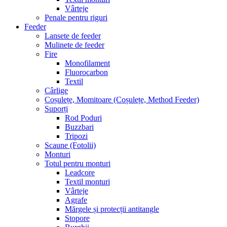
Vârteje
Penale pentru riguri
Feeder
Lansete de feeder
Mulinete de feeder
Fire
Monofilament
Fluorocarbon
Textil
Cârlige
Coșulețe, Momitoare (Coșulețe, Method Feeder)
Suporți
Rod Poduri
Buzzbari
Tripozi
Scaune (Fotolii)
Monturi
Totul pentru monturi
Leadcore
Textil monturi
Vârteje
Agrafe
Mărgele și protecții antitangle
Stopore