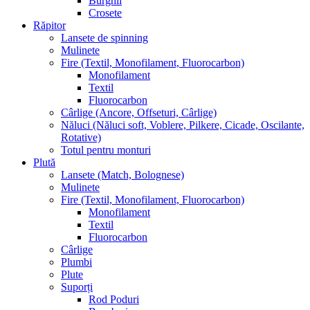
Burghii
Crosete
Răpitor
Lansete de spinning
Mulinete
Fire (Textil, Monofilament, Fluorocarbon)
Monofilament
Textil
Fluorocarbon
Cârlige (Ancore, Offseturi, Cârlige)
Năluci (Năluci soft, Voblere, Pilkere, Cicade, Oscilante,
Rotative)
Totul pentru monturi
Plută
Lansete (Match, Bolognese)
Mulinete
Fire (Textil, Monofilament, Fluorocarbon)
Monofilament
Textil
Fluorocarbon
Cârlige
Plumbi
Plute
Suporți
Rod Poduri