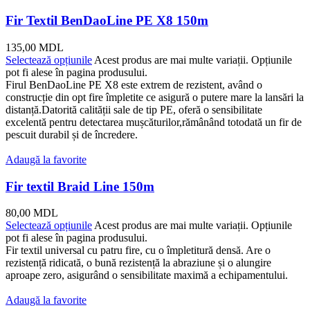
Fir Textil BenDaoLine PE X8 150m
135,00
MDL
Selectează opțiunile
Acest produs are mai multe variații. Opțiunile
pot fi alese în pagina produsului.
Firul BenDaoLine PE X8 este extrem de rezistent, având o
construcție din opt fire împletite ce asigură o putere mare la lansări la
distanță.Datorită calității sale de tip PE, oferă o sensibilitate
excelentă pentru detectarea mușcăturilor,rămânând totodată un fir de
pescuit durabil și de încredere.
Adaugă la favorite
Fir textil Braid Line 150m
80,00
MDL
Selectează opțiunile
Acest produs are mai multe variații. Opțiunile
pot fi alese în pagina produsului.
Fir textil universal cu patru fire, cu o împletitură densă. Are o
rezistență ridicată, o bună rezistență la abraziune și o alungire
aproape zero, asigurând o sensibilitate maximă a echipamentului.
Adaugă la favorite