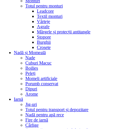
Monturi
Totul pentru monturi
Leadcore
Textil monturi
Vârteje
Agrafe
Mărgele și protecții antitangle
Stopore
Burghii
Crosete
Nadă și Momeală
Nade
Cuburi Macuc
Boilies
Peleți
Momeli artificiale
Porumb conservat
Dipuri
Arome
Iarnă
Jig-uri
Totul pentru transport și depozitare
Nadă pentru apă rece
Fire de iarnă
Cârlige