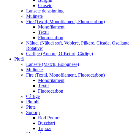
Burghii
Crosete
Lansete de spinning
Mulinete
Fire (Textil, Monofilament, Fluorocarbon)
Monofilament
Textil
Fluorocarbon
Năluci (Năluci soft, Voblere, Pilkere, Cicade, Oscilante,
Rotative)
Cârlige (Ancore, Offseturi, Cârlige)
Plută
Lansete (Match, Bolognese)
Mulinete
Fire (Textil, Monofilament, Fluorocarbon)
Monofilament
Textil
Fluorocarbon
Cârlige
Plumbi
Plute
Suporți
Rod Poduri
Buzzbari
Tripozi