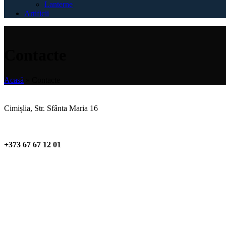
Lanterne
Artificii
Contacte
Acasă
»
Contacte
Cimișlia, Str. Sfânta Maria 16
+373 67 67 12 01