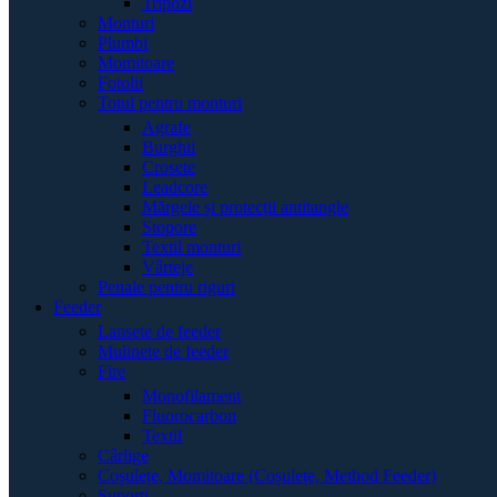
Tripozi
Monturi
Plumbi
Momitoare
Fotolii
Totul pentru monturi
Agrafe
Burghii
Crosete
Leadcore
Mărgele și protecții antitangle
Stopore
Textil monturi
Vârteje
Penale pentru riguri
Feeder
Lansete de feeder
Mulinete de feeder
Fire
Monofilament
Fluorocarbon
Textil
Cârlige
Coșulețe, Momitoare (Coșulețe, Method Feeder)
Suporți