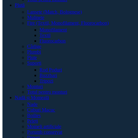
Plută
Lansete (Match, Bolognese)
Mulinete
Fire (Textil, Monofilament, Fluorocarbon)
Monofilament
Textil
Fluorocarbon
Cârlige
Plumbi
Plute
Suporți
Rod Poduri
Buzzbari
Tripozi
Monturi
Totul pentru monturi
Nadă și Momeală
Nade
Cuburi Macuc
Boilies
Peleți
Momeli artificiale
Porumb conservat
Dipuri