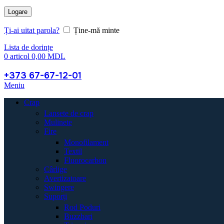
Logare
Ți-ai uitat parola?
Ține-mă minte
Lista de dorințe
0
articol
0,00
MDL
+373 67-67-12-01
Meniu
Crap
Lansete de crap
Mulinete
Fire
Monofilament
Textil
Fluorocarbon
Cârlige
Avertizatoare
Swingere
Suporți
Rod Poduri
Buzzbari