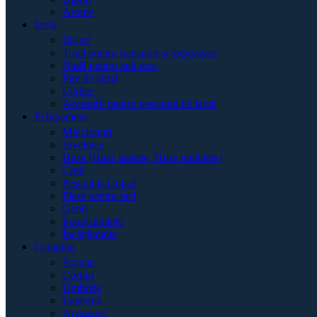
Arome
Iarnă
Jig-uri
Totul pentru transport și depozitare
Nadă pentru apă rece
Fire de iarnă
Cârlige
Accesorii pentru pescuitul de iarnă
Echipament
Mincioguri
Juvelnice
Huse (Huse lansete, Huse mulinete)
Cutii
Pescuit la Copcă
Plase pentru raci
Genți
Îmbrăcăminte
Încălțăminte
Camping
Scaune
Corturi
Umbrele
Lanterne
Aragazuri