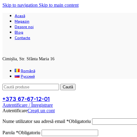
Skip to navigation
Skip to main content
Acasă
Magazin
Despre noi
Blog
Contacte
Cimișlia, Str. Sfânta Maria 16
Română
Русский
Caută
+373 67-67-12-01
Autentificare / Înregistrare
Autentificare
Creați un cont
Nume utilizator sau adresă email
*
Obligatoriu
Parola
*
Obligatoriu