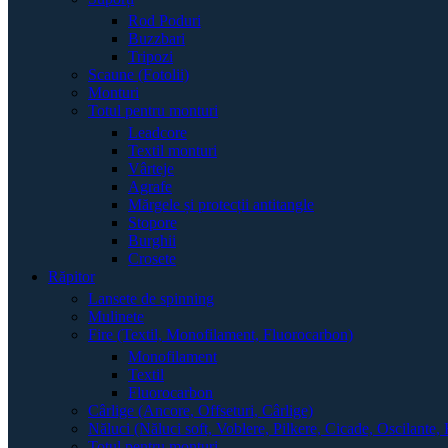
Rod Poduri
Buzzbari
Tripozi
Scaune (Fotolii)
Monturi
Totul pentru monturi
Leadcore
Textil monturi
Vârteje
Agrafe
Mărgele și protecții antitangle
Stopore
Burghii
Crosete
Răpitor
Lansete de spinning
Mulinete
Fire (Textil, Monofilament, Fluorocarbon)
Monofilament
Textil
Fluorocarbon
Cârlige (Ancore, Offseturi, Cârlige)
Năluci (Năluci soft, Voblere, Pilkere, Cicade, Oscilante, 
Totul pentru monturi