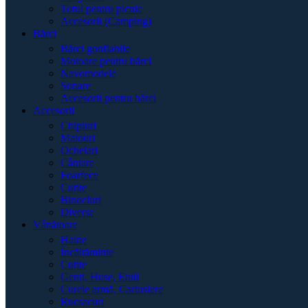
Totul pentru picnic
Accesorii (Camping)
Bărci
Bărci gonflabile
Motoare pentru bărci
Navomodele
Sonare
Accesorii pentru bărci
Accesorii
Chipiuri
Maiouri
Ochelari
Cântare
Foarfece
Cuțite
Binocluri
Diverse
Vânătoare
Haine
Încălțăminte
Cuțite
Genți, Huse, Etuii
Curele armă, Cartușiere
Rucsacuri