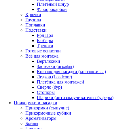
Плетёный шнур
Флюорокарбон
Крючки
Грузила
Поплавки
Подставки
Род Под
Базбары
Треноги
Готовые оснастки
Всё для монтажа
Вертлюжки
Застёжки (аграфы)
Крючок для насадки (крючок-игла)
Ледкор (Leadcore)
Плетёнка для монтажей
Сверло (бур)
Стопоры
Шарики (антизакручиватели / буферы)
Прикормки и насадки
Прикормки (сыпучие)
Прикормочные кубики
Ароматизаторы
Бойлы
Пеллетс