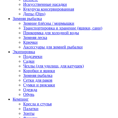
Искусственные насадки
Кукуруза консервированная
Дипы (Dips)
Зимняя рыбалка
Зимние блёсны / мормышки
Транспортировка и хранение (ящики, сани)
Прикормка для холодной воды
Зимняя леска
Крючки
Аксессуары для зимней рыбалки
Экипировка
Подсачеки
Садки
Чехлы (для удилищ, для катушек)
Коробки и ящики
Зимняя рыбалка
Сетки для раков
Сумки и рюкзаки
Одежда
Обувь
Кемпинг
Кресла и стулья
Палатки
Зонты