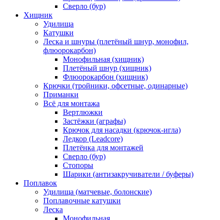
Сверло (бур)
Хищник
Удилища
Катушки
Леска и шнуры (плетёный шнур, монофил,
флюорокарбон)
Монофильная (хищник)
Плетёный шнур (хищник)
Флюорокарбон (хищник)
Крючки (тройники, офсетные, одинарные)
Приманки
Всё для монтажа
Вертлюжки
Застёжки (аграфы)
Крючок для насадки (крючок-игла)
Ледкор (Leadcore)
Плетёнка для монтажей
Сверло (бур)
Стопоры
Шарики (антизакручиватели / буферы)
Поплавок
Удилища (матчевые, болонские)
Поплавочные катушки
Леска
Монофильная