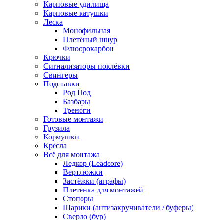
Карповые удилища
Карповые катушки
Леска
Монофильная
Плетёный шнур
Флюорокарбон
Крючки
Сигнализаторы поклёвки
Свингеры
Подставки
Род Под
Базбары
Треноги
Готовые монтажи
Грузила
Кормушки
Кресла
Всё для монтажа
Ледкор (Leadcore)
Вертлюжки
Застёжки (аграфы)
Плетёнка для монтажей
Стопоры
Шарики (антизакручиватели / буферы)
Сверло (бур)