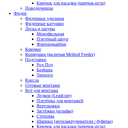
Крючок для насадки (крючок-игла)
Поводочницы
Фидер
Фидерные удилища
Фидерные катушки
Леска и шнуры
Монофильная
Плетёный шнур
Флюорокарбон
Крючки
Кормушки (включая Method Feeder)
Подставки
Род Под
Базбары
Треноги
Кресла
Готовые монтажи
Всё для монтажа
Ледкор (Leadcore)
Плетёнка для монтажей
Вертлюжки
Застёжки (аграфы)
Стопоры
Шарики (антизакручиватели / буферы)
Крючок для насадки (крючок-игла)