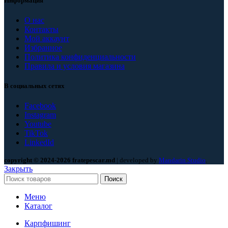
Информация
О нас
Контакты
Мой аккаунт
Избранное
Политика конфиденциальности
Правила и условия магазина
В социальных сетях
Facebook
Instagram
Youtube
TikTok
LinkedId
copyright © 2024-2026 fratepescar.md
| developed by
Mandarin Studio
.
Закрыть
Поиск
Меню
Каталог
Карпфишинг