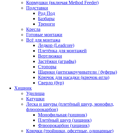
Кормушки (включая Method Feeder)
Подставки
Род Под
Базбары
Треноги
Кресла
Готовые монтажи
Всё для монтажа
Ледкор (Leadcore)
Плетёнка для монтажей
Вертлюжки
Застёжки (аграфы)
Стопоры
Шарики (антизакручиватели / буферы)
Крючок для насадки (крючок-игла)
Сверло (бур)
Хищник
Удилища
Катушки
Леска и шнуры (плетёный шнур, монофил,
флюорокарбон)
Монофильная (хищник)
Плетёный шнур (хищник)
Флюорокарбон (хищник)
Крючки (тройники, офсетные, одинарные)