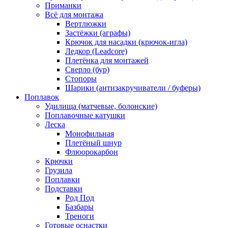
Приманки
Всё для монтажа
Вертлюжки
Застёжки (аграфы)
Крючок для насадки (крючок-игла)
Ледкор (Leadcore)
Плетёнка для монтажей
Сверло (бур)
Стопоры
Шарики (антизакручиватели / буферы)
Поплавок
Удилища (матчевые, болонские)
Поплавочные катушки
Леска
Монофильная
Плетёный шнур
Флюорокарбон
Крючки
Грузила
Поплавки
Подставки
Род Под
Базбары
Треноги
Готовые оснастки