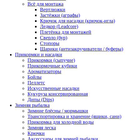
Всё для монтажа
Вертлюжки
Застёжки (аграфы)
Крючок для насадки (крючок-игла)
Ледкор (Leadcore)
Плетёнка для монтажей
Сверло (бур)
Стопоры
Шарики (антизакручиватели / буферы)
Прикормки и насадки
Прикормки (сыпучие)
Прикормочные кубики
Ароматизаторы
Бойлы
Пеллетс
Искусственные насадки
Кукуруза консервированная
Дипы (Dips)
Зимняя рыбалка
Зимние блёсны / мормышки
Транспортировка и хранение (ящики, сани)
Прикормка для холодной воды
Зимняя леска
Крючки
Аксессуары для зимней рыбалки