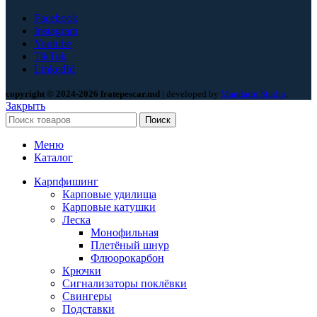
Facebook
Instagram
Youtube
TikTok
LinkedId
copyright © 2024-2026 fratepescar.md
| developed by
Mandarin Studio
.
Закрыть
Поиск
Меню
Каталог
Карпфишинг
Карповые удилища
Карповые катушки
Леска
Монофильная
Плетёный шнур
Флюорокарбон
Крючки
Сигнализаторы поклёвки
Свингеры
Подставки