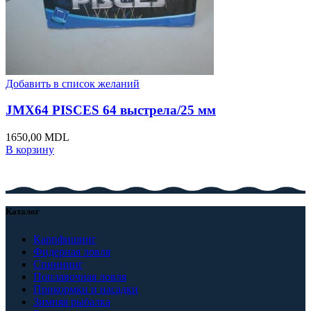
Добавить в список желаний
JMX64 PISCES 64 выстрела/25 мм
1650,00
MDL
В корзину
Каталог
Карпфишинг
Фидерная ловля
Спиннинг
Поплавочная ловля
Прикормки и насадки
Зимняя рыбалка