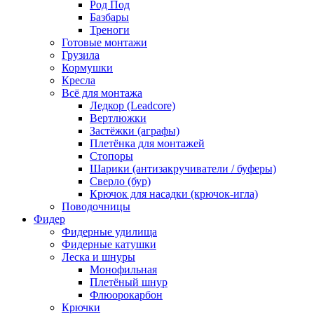
Род Под
Базбары
Треноги
Готовые монтажи
Грузила
Кормушки
Кресла
Всё для монтажа
Ледкор (Leadcore)
Вертлюжки
Застёжки (аграфы)
Плетёнка для монтажей
Стопоры
Шарики (антизакручиватели / буферы)
Сверло (бур)
Крючок для насадки (крючок-игла)
Поводочницы
Фидер
Фидерные удилища
Фидерные катушки
Леска и шнуры
Монофильная
Плетёный шнур
Флюорокарбон
Крючки