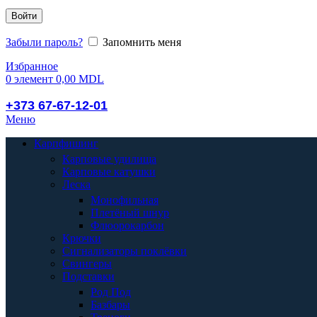
Войти
Забыли пароль?
Запомнить меня
Избранное
0
элемент
0,00
MDL
+373 67-67-12-01
Меню
Карпфишинг
Карповые удилища
Карповые катушки
Леска
Монофильная
Плетёный шнур
Флюорокарбон
Крючки
Сигнализаторы поклёвки
Свингеры
Подставки
Род Под
Базбары