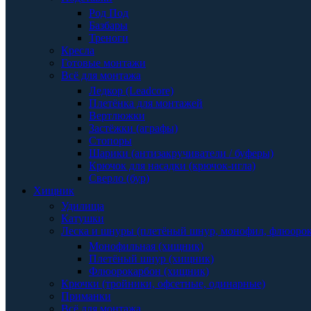
Род Под
Базбары
Треноги
Кресла
Готовые монтажи
Всё для монтажа
Ледкор (Leadcore)
Плетёнка для монтажей
Вертлюжки
Застёжки (аграфы)
Стопоры
Шарики (антизакручиватели / буферы)
Крючок для насадки (крючок-игла)
Сверло (бур)
Хищник
Удилища
Катушки
Леска и шнуры (плетёный шнур, монофил, флюоро
Монофильная (хищник)
Плетёный шнур (хищник)
Флюорокарбон (хищник)
Крючки (тройники, офсетные, одинарные)
Приманки
Всё для монтажа