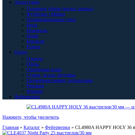
Аксессуары
Головные уборы (кепки, шапки)
Футболки / Майки
Поляризационные очки
Весы
Ножницы
Ножи
Бинокли
Разное
Охота
Одежда
Обувь
Охотничьи ножи
Сумки, чехлы, футляры
Оружейные ремни, патронташи
Рюкзаки
Фонари
Фейерверки
Нажмите, чтобы увеличить
Главная
»
Каталог
»
Фейерверки
»
CL4980A HAPPY HOLY 36 в