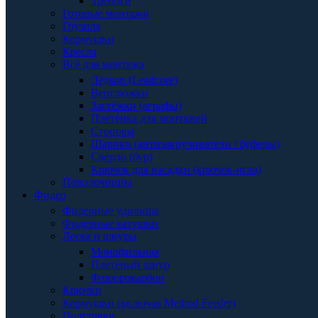
Треноги
Готовые монтажи
Грузила
Кормушки
Кресла
Всё для монтажа
Ледкор (Leadcore)
Вертлюжки
Застёжки (аграфы)
Плетёнка для монтажей
Стопоры
Шарики (антизакручиватели / буферы)
Сверло (бур)
Крючок для насадки (крючок-игла)
Поводочницы
Фидер
Фидерные удилища
Фидерные катушки
Леска и шнуры
Монофильная
Плетёный шнур
Флюорокарбон
Крючки
Кормушки (включая Method Feeder)
Подставки