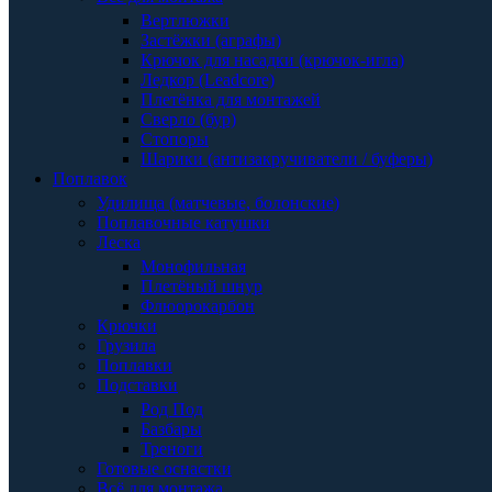
Вертлюжки
Застёжки (аграфы)
Крючок для насадки (крючок-игла)
Ледкор (Leadcore)
Плетёнка для монтажей
Сверло (бур)
Стопоры
Шарики (антизакручиватели / буферы)
Поплавок
Удилища (матчевые, болонские)
Поплавочные катушки
Леска
Монофильная
Плетёный шнур
Флюорокарбон
Крючки
Грузила
Поплавки
Подставки
Род Под
Базбары
Треноги
Готовые оснастки
Всё для монтажа