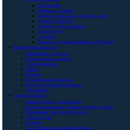
Вертлюжки
Застёжки (аграфы)
Крючок для насадки (крючок-игла)
Ледкор (Leadcore)
Плетёнка для монтажей
Сверло (бур)
Стопоры
Шарики (антизакручиватели / буферы)
Прикормки и насадки
Прикормки (сыпучие)
Прикормочные кубики
Ароматизаторы
Бойлы
Пеллетс
Искусственные насадки
Кукуруза консервированная
Дипы (Dips)
Зимняя рыбалка
Зимние блёсны / мормышки
Транспортировка и хранение (ящики, сани)
Прикормка для холодной воды
Зимняя леска
Крючки
Аксессуары для зимней рыбалки