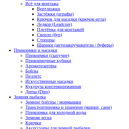
Всё для монтажа
Вертлюжки
Застёжки (аграфы)
Крючок для насадки (крючок-игла)
Ледкор (Leadcore)
Плетёнка для монтажей
Сверло (бур)
Стопоры
Шарики (антизакручиватели / буферы)
Прикормки и насадки
Прикормки (сыпучие)
Прикормочные кубики
Ароматизаторы
Бойлы
Пеллетс
Искусственные насадки
Кукуруза консервированная
Дипы (Dips)
Зимняя рыбалка
Зимние блёсны / мормышки
Транспортировка и хранение (ящики, сани)
Прикормка для холодной воды
Зимняя леска
Крючки
Аксессуары для зимней рыбалки