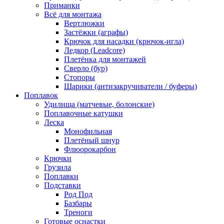
Приманки
Всё для монтажа
Вертлюжки
Застёжки (аграфы)
Крючок для насадки (крючок-игла)
Ледкор (Leadcore)
Плетёнка для монтажей
Сверло (бур)
Стопоры
Шарики (антизакручиватели / буферы)
Поплавок
Удилища (матчевые, болонские)
Поплавочные катушки
Леска
Монофильная
Плетёный шнур
Флюорокарбон
Крючки
Грузила
Поплавки
Подставки
Род Под
Базбары
Треноги
Готовые оснастки