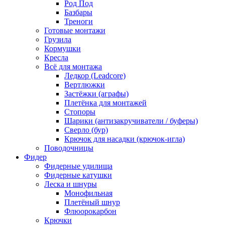
Род Под
Базбары
Треноги
Готовые монтажи
Грузила
Кормушки
Кресла
Всё для монтажа
Ледкор (Leadcore)
Вертлюжки
Застёжки (аграфы)
Плетёнка для монтажей
Стопоры
Шарики (антизакручиватели / буферы)
Сверло (бур)
Крючок для насадки (крючок-игла)
Поводочницы
Фидер
Фидерные удилища
Фидерные катушки
Леска и шнуры
Монофильная
Плетёный шнур
Флюорокарбон
Крючки