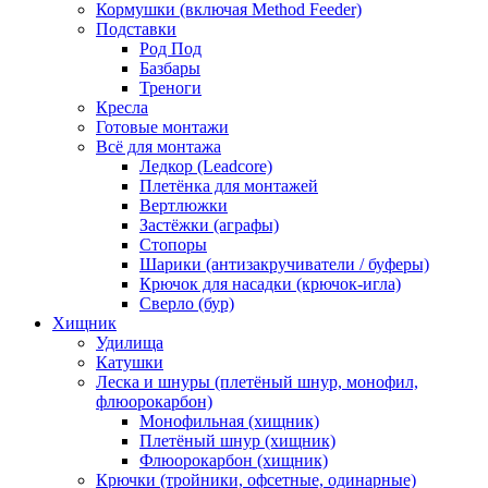
Кормушки (включая Method Feeder)
Подставки
Род Под
Базбары
Треноги
Кресла
Готовые монтажи
Всё для монтажа
Ледкор (Leadcore)
Плетёнка для монтажей
Вертлюжки
Застёжки (аграфы)
Стопоры
Шарики (антизакручиватели / буферы)
Крючок для насадки (крючок-игла)
Сверло (бур)
Хищник
Удилища
Катушки
Леска и шнуры (плетёный шнур, монофил,
флюорокарбон)
Монофильная (хищник)
Плетёный шнур (хищник)
Флюорокарбон (хищник)
Крючки (тройники, офсетные, одинарные)