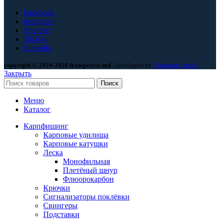
Facebook
Instagram
Youtube
TikTok
LinkedId
copyright © 2024-2026 fratepescar.md
| developed by
Mandarin Studio
.
Закрыть
Поиск
Меню
Каталог
Карпфишинг
Карповые удилища
Карповые катушки
Леска
Монофильная
Плетёный шнур
Флюорокарбон
Крючки
Сигнализаторы поклёвки
Свингеры
Подставки