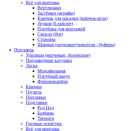
Всё для монтажа
Вертлюжки
Застёжки (аграфы)
Крючок для насадки (крючок-игла)
Ледкор (Leadcore)
Плетёнка для монтажей
Сверло (бур)
Стопоры
Шарики (антизакручиватели / буферы)
Поплавок
Удилища (матчевые, болонские)
Поплавочные катушки
Леска
Монофильная
Плетёный шнур
Флюорокарбон
Крючки
Грузила
Поплавки
Подставки
Род Под
Базбары
Треноги
Готовые оснастки
Всё для монтажа