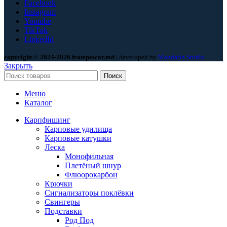
Facebook
Instagram
Youtube
TikTok
LinkedId
copyright © 2024-2026 fratepescar.md
| developed by
Mandarin Studio
.
Закрыть
Поиск
Меню
Каталог
Карпфишинг
Карповые удилища
Карповые катушки
Леска
Монофильная
Плетёный шнур
Флюорокарбон
Крючки
Сигнализаторы поклёвки
Свингеры
Подставки
Род Под