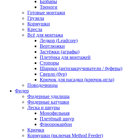
Базбары
Треноги
Готовые монтажи
Грузила
Кормушки
Кресла
Всё для монтажа
Ледкор (Leadcore)
Вертлюжки
Застёжки (аграфы)
Плетёнка для монтажей
Стопоры
Шарики (антизакручиватели / буферы)
Сверло (бур)
Крючок для насадки (крючок-игла)
Поводочницы
Фидер
Фидерные удилища
Фидерные катушки
Леска и шнуры
Монофильная
Плетёный шнур
Флюорокарбон
Крючки
Кормушки (включая Method Feeder)