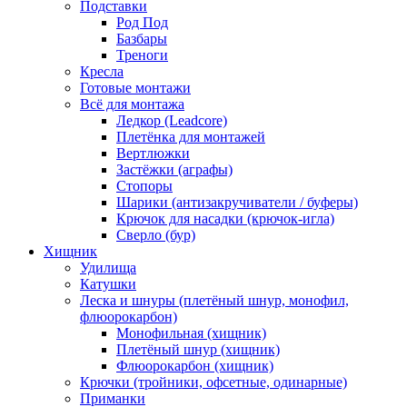
Подставки
Род Под
Базбары
Треноги
Кресла
Готовые монтажи
Всё для монтажа
Ледкор (Leadcore)
Плетёнка для монтажей
Вертлюжки
Застёжки (аграфы)
Стопоры
Шарики (антизакручиватели / буферы)
Крючок для насадки (крючок-игла)
Сверло (бур)
Хищник
Удилища
Катушки
Леска и шнуры (плетёный шнур, монофил,
флюорокарбон)
Монофильная (хищник)
Плетёный шнур (хищник)
Флюорокарбон (хищник)
Крючки (тройники, офсетные, одинарные)
Приманки