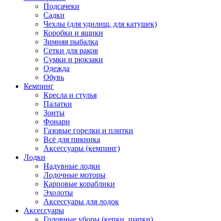
Подсачеки
Садки
Чехлы (для удилищ, для катушек)
Коробки и ящики
Зимняя рыбалка
Сетки для раков
Сумки и рюкзаки
Одежда
Обувь
Кемпинг
Кресла и стулья
Палатки
Зонты
Фонари
Газовые горелки и плитки
Всё для пикника
Аксессуары (кемпинг)
Лодки
Надувные лодки
Лодочные моторы
Карповые кораблики
Эхолоты
Аксессуары для лодок
Аксессуары
Головные уборы (кепки, шапки)