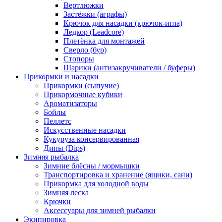
Вертлюжки
Застёжки (аграфы)
Крючок для насадки (крючок-игла)
Ледкор (Leadcore)
Плетёнка для монтажей
Сверло (бур)
Стопоры
Шарики (антизакручиватели / буферы)
Прикормки и насадки
Прикормки (сыпучие)
Прикормочные кубики
Ароматизаторы
Бойлы
Пеллетс
Искусственные насадки
Кукуруза консервированная
Дипы (Dips)
Зимняя рыбалка
Зимние блёсны / мормышки
Транспортировка и хранение (ящики, сани)
Прикормка для холодной воды
Зимняя леска
Крючки
Аксессуары для зимней рыбалки
Экипировка