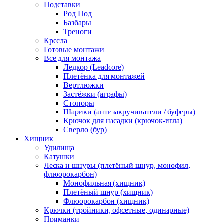
Подставки
Род Под
Базбары
Треноги
Кресла
Готовые монтажи
Всё для монтажа
Ледкор (Leadcore)
Плетёнка для монтажей
Вертлюжки
Застёжки (аграфы)
Стопоры
Шарики (антизакручиватели / буферы)
Крючок для насадки (крючок-игла)
Сверло (бур)
Хищник
Удилища
Катушки
Леска и шнуры (плетёный шнур, монофил,
флюорокарбон)
Монофильная (хищник)
Плетёный шнур (хищник)
Флюорокарбон (хищник)
Крючки (тройники, офсетные, одинарные)
Приманки