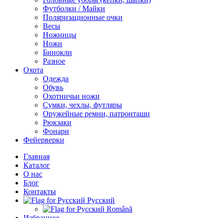
Футболки / Майки
Поляризационные очки
Весы
Ножницы
Ножи
Бинокли
Разное
Охота
Одежда
Обувь
Охотничьи ножи
Сумки, чехлы, футляры
Оружейные ремни, патронташи
Рюкзаки
Фонари
Фейерверки
Главная
Каталог
О нас
Блог
Контакты
Русский
Română
Избранное