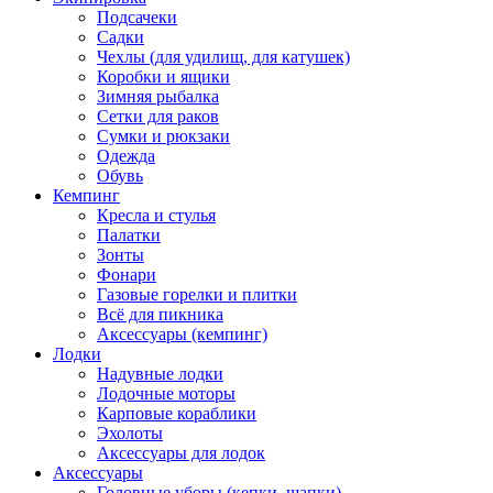
Подсачеки
Садки
Чехлы (для удилищ, для катушек)
Коробки и ящики
Зимняя рыбалка
Сетки для раков
Сумки и рюкзаки
Одежда
Обувь
Кемпинг
Кресла и стулья
Палатки
Зонты
Фонари
Газовые горелки и плитки
Всё для пикника
Аксессуары (кемпинг)
Лодки
Надувные лодки
Лодочные моторы
Карповые кораблики
Эхолоты
Аксессуары для лодок
Аксессуары
Головные уборы (кепки, шапки)