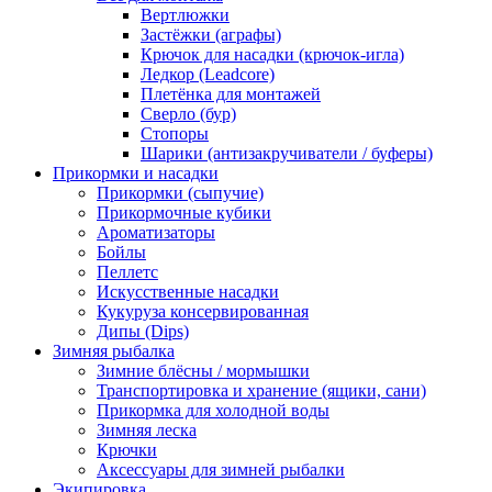
Вертлюжки
Застёжки (аграфы)
Крючок для насадки (крючок-игла)
Ледкор (Leadcore)
Плетёнка для монтажей
Сверло (бур)
Стопоры
Шарики (антизакручиватели / буферы)
Прикормки и насадки
Прикормки (сыпучие)
Прикормочные кубики
Ароматизаторы
Бойлы
Пеллетс
Искусственные насадки
Кукуруза консервированная
Дипы (Dips)
Зимняя рыбалка
Зимние блёсны / мормышки
Транспортировка и хранение (ящики, сани)
Прикормка для холодной воды
Зимняя леска
Крючки
Аксессуары для зимней рыбалки
Экипировка