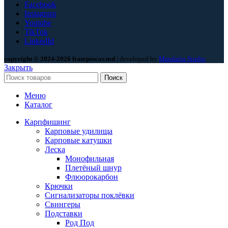
Facebook
Instagram
Youtube
TikTok
LinkedId
copyright © 2024-2026 fratepescar.md
| developed by
Mandarin Studio
.
Закрыть
Поиск
Меню
Каталог
Карпфишинг
Карповые удилища
Карповые катушки
Леска
Монофильная
Плетёный шнур
Флюорокарбон
Крючки
Сигнализаторы поклёвки
Свингеры
Подставки
Род Под