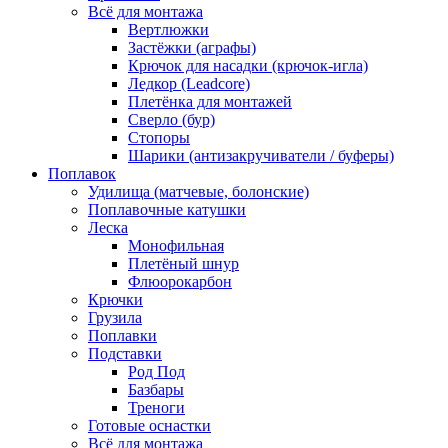
Всё для монтажа
Вертлюжки
Застёжки (аграфы)
Крючок для насадки (крючок-игла)
Ледкор (Leadcore)
Плетёнка для монтажей
Сверло (бур)
Стопоры
Шарики (антизакручиватели / буферы)
Поплавок
Удилища (матчевые, болонские)
Поплавочные катушки
Леска
Монофильная
Плетёный шнур
Флюорокарбон
Крючки
Грузила
Поплавки
Подставки
Род Под
Базбары
Треноги
Готовые оснастки
Всё для монтажа