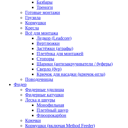
Базбары
Треноги
Готовые монтажи
Грузила
Кормушки
Кресла
Всё для монтажа
Ледкор (Leadcore)
Вертлюжки
Застёжки (аграфы)
Плетёнка для монтажей
Стопоры
Шарики (антизакручиватели / буферы)
Сверло (бур)
Крючок для насадки (крючок-игла)
Поводочницы
Фидер
Фидерные удилища
Фидерные катушки
Леска и шнуры
Монофильная
Плетёный шнур
Флюорокарбон
Крючки
Кормушки (включая Method Feeder)