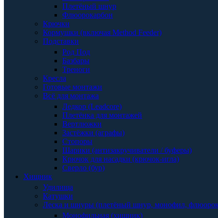
Плетёный шнур
Флюорокарбон
Крючки
Кормушки (включая Method Feeder)
Подставки
Род Под
Базбары
Треноги
Кресла
Готовые монтажи
Всё для монтажа
Ледкор (Leadcore)
Плетёнка для монтажей
Вертлюжки
Застёжки (аграфы)
Стопоры
Шарики (антизакручиватели / буферы)
Крючок для насадки (крючок-игла)
Сверло (бур)
Хищник
Удилища
Катушки
Леска и шнуры (плетёный шнур, монофил, флюоро
Монофильная (хищник)