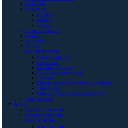
Свингеры
Подставки
Род Под
Базбары
Треноги
Готовые монтажи
Грузила
Кормушки
Кресла
Всё для монтажа
Ледкор (Leadcore)
Вертлюжки
Застёжки (аграфы)
Плетёнка для монтажей
Стопоры
Шарики (антизакручиватели / буферы)
Сверло (бур)
Крючок для насадки (крючок-игла)
Поводочницы
Фидер
Фидерные удилища
Фидерные катушки
Леска и шнуры
Монофильная