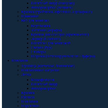
Плетёный шнур (хищник)
Флюорокарбон (хищник)
Крючки (тройники, офсетные, одинарные)
Приманки
Всё для монтажа
Вертлюжки
Застёжки (аграфы)
Крючок для насадки (крючок-игла)
Ледкор (Leadcore)
Плетёнка для монтажей
Сверло (бур)
Стопоры
Шарики (антизакручиватели / буферы)
Поплавок
Удилища (матчевые, болонские)
Поплавочные катушки
Леска
Монофильная
Плетёный шнур
Флюорокарбон
Крючки
Грузила
Поплавки
Подставки