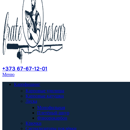
+373 67-67-12-01
Меню
Карпфишинг
Карповые удилища
Карповые катушки
Леска
Монофильная
Плетёный шнур
Флюорокарбон
Крючки
Сигнализаторы поклёвки