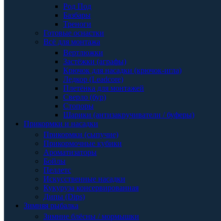
Род Под
Базбары
Треноги
Готовые оснастки
Всё для монтажа
Вертлюжки
Застёжки (аграфы)
Крючок для насадки (крючок-игла)
Ледкор (Leadcore)
Плетёнка для монтажей
Сверло (бур)
Стопоры
Шарики (антизакручиватели / буферы)
Прикормки и насадки
Прикормки (сыпучие)
Прикормочные кубики
Ароматизаторы
Бойлы
Пеллетс
Искусственные насадки
Кукуруза консервированная
Дипы (Dips)
Зимняя рыбалка
Зимние блёсны / мормышки