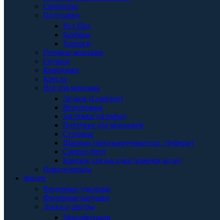
Свингеры
Подставки
Род Под
Базбары
Треноги
Готовые монтажи
Грузила
Кормушки
Кресла
Всё для монтажа
Ледкор (Leadcore)
Вертлюжки
Застёжки (аграфы)
Плетёнка для монтажей
Стопоры
Шарики (антизакручиватели / буферы)
Сверло (бур)
Крючок для насадки (крючок-игла)
Поводочницы
Фидер
Фидерные удилища
Фидерные катушки
Леска и шнуры
Монофильная