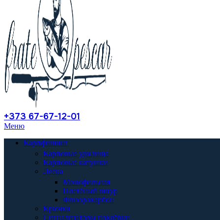
+373 67-67-12-01
Меню
Карпфишинг
Карповые удилища
Карповые катушки
Леска
Монофильная
Плетёный шнур
Флюорокарбон
Крючки
Сигнализаторы поклёвки