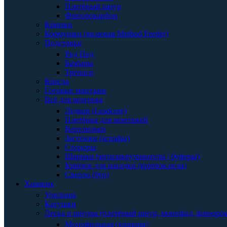
Плетёный шнур
Флюорокарбон
Крючки
Кормушки (включая Method Feeder)
Подставки
Род Под
Базбары
Треноги
Кресла
Готовые монтажи
Всё для монтажа
Ледкор (Leadcore)
Плетёнка для монтажей
Вертлюжки
Застёжки (аграфы)
Стопоры
Шарики (антизакручиватели / буферы)
Крючок для насадки (крючок-игла)
Сверло (бур)
Хищник
Удилища
Катушки
Леска и шнуры (плетёный шнур, монофил, флюоро
Монофильная (хищник)