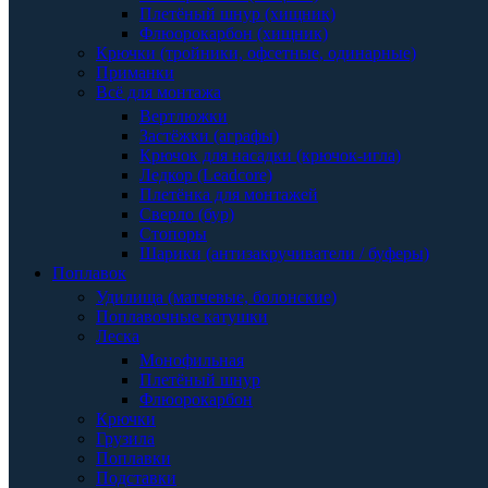
Плетёный шнур (хищник)
Флюорокарбон (хищник)
Крючки (тройники, офсетные, одинарные)
Приманки
Всё для монтажа
Вертлюжки
Застёжки (аграфы)
Крючок для насадки (крючок-игла)
Ледкор (Leadcore)
Плетёнка для монтажей
Сверло (бур)
Стопоры
Шарики (антизакручиватели / буферы)
Поплавок
Удилища (матчевые, болонские)
Поплавочные катушки
Леска
Монофильная
Плетёный шнур
Флюорокарбон
Крючки
Грузила
Поплавки
Подставки