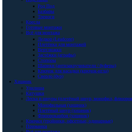
Род Под
Базбары
Треноги
Кресла
Готовые монтажи
Всё для монтажа
Ледкор (Leadcore)
Плетёнка для монтажей
Вертлюжки
Застёжки (аграфы)
Стопоры
Шарики (антизакручиватели / буферы)
Крючок для насадки (крючок-игла)
Сверло (бур)
Хищник
Удилища
Катушки
Леска и шнуры (плетёный шнур, монофил, флюоро
Монофильная (хищник)
Плетёный шнур (хищник)
Флюорокарбон (хищник)
Крючки (тройники, офсетные, одинарные)
Приманки
Всё для монтажа