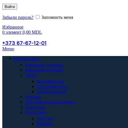
Войти
Забыли пароль?
Запомнить меня
Избранное
0
элемент
0,00
MDL
+373 67-67-12-01
Меню
Карпфишинг
Карповые удилища
Карповые катушки
Леска
Монофильная
Плетёный шнур
Флюорокарбон
Крючки
Сигнализаторы поклёвки
Свингеры
Подставки
Род Под
Базбары