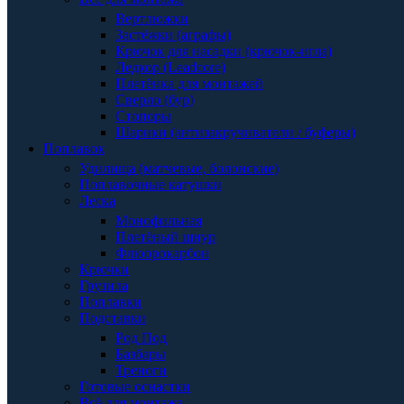
Вертлюжки
Застёжки (аграфы)
Крючок для насадки (крючок-игла)
Ледкор (Leadcore)
Плетёнка для монтажей
Сверло (бур)
Стопоры
Шарики (антизакручиватели / буферы)
Поплавок
Удилища (матчевые, болонские)
Поплавочные катушки
Леска
Монофильная
Плетёный шнур
Флюорокарбон
Крючки
Грузила
Поплавки
Подставки
Род Под
Базбары
Треноги
Готовые оснастки
Всё для монтажа