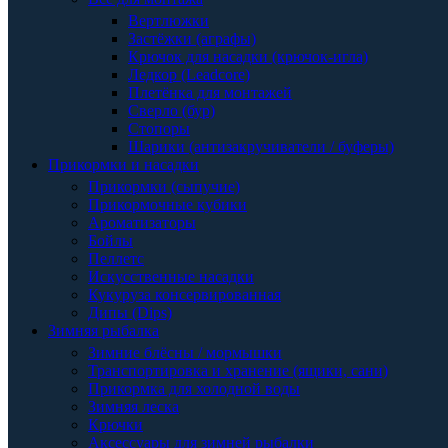
Вертлюжки
Застёжки (аграфы)
Крючок для насадки (крючок-игла)
Ледкор (Leadcore)
Плетёнка для монтажей
Сверло (бур)
Стопоры
Шарики (антизакручиватели / буферы)
Прикормки и насадки
Прикормки (сыпучие)
Прикормочные кубики
Ароматизаторы
Бойлы
Пеллетс
Искусственные насадки
Кукуруза консервированная
Дипы (Dips)
Зимняя рыбалка
Зимние блёсны / мормышки
Транспортировка и хранение (ящики, сани)
Прикормка для холодной воды
Зимняя леска
Крючки
Аксессуары для зимней рыбалки