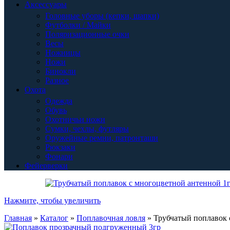
Аксессуары
Головные уборы (кепки, шапки)
Футболки / Майки
Поляризационные очки
Весы
Ножницы
Ножи
Бинокли
Разное
Охота
Одежда
Обувь
Охотничьи ножи
Сумки, чехлы, футляры
Оружейные ремни, патронташи
Рюкзаки
Фонари
Фейерверки
Нажмите, чтобы увеличить
Главная
»
Каталог
»
Поплавочная ловля
»
Трубчатый поплавок 