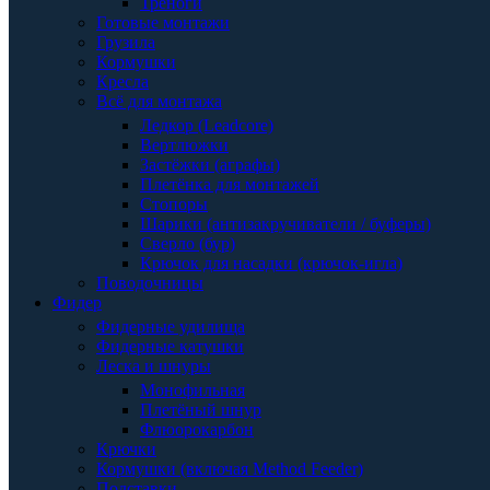
Треноги
Готовые монтажи
Грузила
Кормушки
Кресла
Всё для монтажа
Ледкор (Leadcore)
Вертлюжки
Застёжки (аграфы)
Плетёнка для монтажей
Стопоры
Шарики (антизакручиватели / буферы)
Сверло (бур)
Крючок для насадки (крючок-игла)
Поводочницы
Фидер
Фидерные удилища
Фидерные катушки
Леска и шнуры
Монофильная
Плетёный шнур
Флюорокарбон
Крючки
Кормушки (включая Method Feeder)
Подставки