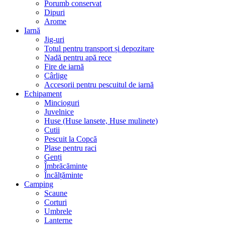
Porumb conservat
Dipuri
Arome
Iarnă
Jig-uri
Totul pentru transport și depozitare
Nadă pentru apă rece
Fire de iarnă
Cârlige
Accesorii pentru pescuitul de iarnă
Echipament
Mincioguri
Juvelnice
Huse (Huse lansete, Huse mulinete)
Cutii
Pescuit la Copcă
Plase pentru raci
Genți
Îmbrăcăminte
Încălțăminte
Camping
Scaune
Corturi
Umbrele
Lanterne