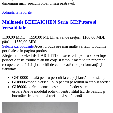
dimeniuni mici, precum bibanul sau păstrăvul.
Adaugă la favorite
Mulinetele BEIHAICHEN Seria GH:Putere și
Versatilitate
1100,00
MDL
–
1550,00
MDL
Interval de prețuri: 1100,00 MDL
până la 1550,00 MDL
Selectează opțiunile
Acest produs are mai multe variații. Opțiunile
pot fi alese în pagina produsului.
Alege mulineteke BEIHAICHEN din seria GH pentru a te echipa
perfect.Aceste mulinete au un corp și tambur metalic,un raport de
recuperare de 4.1:1 și rumelții de calitate,oferind performanță și
fiabilitate.
GH10000-ideală pentru pescuit la crap și lansări la distanțe.
GH8000-model versatil, bun pentru pescuitul la crap și feeder.
GH6000-perfect pentru pescuitul la feeder și tehnici
ușoare.Alege modelul potrivit pentru stilul tău de pescuit și
bucurăte de o mulinetă rezistentă și eficientă.