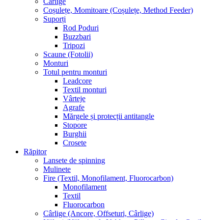
Cârlige
Coșulețe, Momitoare (Coșulețe, Method Feeder)
Suporți
Rod Poduri
Buzzbari
Tripozi
Scaune (Fotolii)
Monturi
Totul pentru monturi
Leadcore
Textil monturi
Vârteje
Agrafe
Mărgele și protecții antitangle
Stopore
Burghii
Crosete
Răpitor
Lansete de spinning
Mulinete
Fire (Textil, Monofilament, Fluorocarbon)
Monofilament
Textil
Fluorocarbon
Cârlige (Ancore, Offseturi, Cârlige)