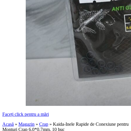
Faceți click pentru a mări
Acasă
»
Magazin
»
Crap
»
Kaida-Inele Rapide de Conexiune pentru
Monturi Crap 6.0*0.7mm, 10 buc