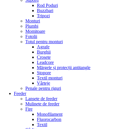
Suporți
Rod Poduri
Buzzbari
Tripozi
Monturi
Plumbi
Momitoare
Fotolii
Totul pentru monturi
Agrafe
Burghii
Crosete
Leadcore
Mărgele și protecții antitangle
Stopore
Textil monturi
Vârteje
Penale pentru riguri
Feeder
Lansete de feeder
Mulinete de feeder
Fire
Monofilament
Fluorocarbon
Textil