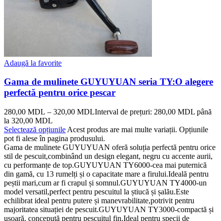
Adaugă la favorite
Gama de mulinete GUYUYUAN seria TY:O alegere
perfectă pentru orice pescar
280,00
MDL
–
320,00
MDL
Interval de prețuri: 280,00 MDL până
la 320,00 MDL
Selectează opțiunile
Acest produs are mai multe variații. Opțiunile
pot fi alese în pagina produsului.
Gama de mulinete GUYUYUAN oferă soluția perfectă pentru orice
stil de pescuit,combinând un design elegant, negru cu accente aurii,
cu performanțe de top.GUYUYUAN TY6000-cea mai puternică
din gamă, cu 13 rumelți și o capacitate mare a firului.Ideală pentru
peștii mari,cum ar fi crapul și somnul.GUYUYUAN TY4000-un
model versatil,perfect pentru pescuitul la știucă și șalău.Este
echilibrat ideal pentru putere și manevrabilitate,potrivit pentru
majoritatea situației de pescuit.GUYUYUAN TY3000-compactă și
ușoară, concepută pentru pescuitul fin.Ideal pentru specii de