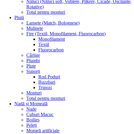
Năluci (Năluci soft, Voblere, Pilkere, Cicade, Oscilante,
Rotative)
Totul pentru monturi
Plută
Lansete (Match, Bolognese)
Mulinete
Fire (Textil, Monofilament, Fluorocarbon)
Monofilament
Textil
Fluorocarbon
Cârlige
Plumbi
Plute
Suporți
Rod Poduri
Buzzbari
Tripozi
Monturi
Totul pentru monturi
Nadă și Momeală
Nade
Cuburi Macuc
Boilies
Peleți
Momeli artificiale