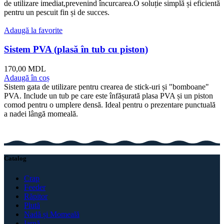
de utilizare imediat,prevenind încurcarea.O soluție simplă și eficientă
pentru un pescuit fin și de succes.
Adaugă la favorite
Sistem PVA (plasă în tub cu piston)
170,00
MDL
Adaugă în coș
Sistem gata de utilizare pentru crearea de stick-uri și "bomboane"
PVA. Include un tub pe care este înfășurată plasa PVA și un piston
comod pentru o umplere densă. Ideal pentru o prezentare punctuală
a nadei lângă momeală.
Catalog
Crap
Feeder
Răpitor
Plută
Nadă și Momeală
Iarnă