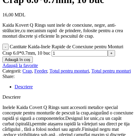
16,00
MDL
Kaida Kovert Q Rings sunt inele de conexiune, negre, anti-
strălucire,cu mecanism rapid de prindere, folosite pentru a crea
monturi discrete și eficiente în pescuitul de crap.
Cantitate Kaida-Inele Rapide de Conexiune pentru Monturi
Crap 6.0*0.7mm, 10 buc
Adaugă în coș
Adaugă la favorite
Categorii:
Crap
,
Feeder
,
Totul pentru monturi
,
Totul pentru monturi
Share:
Descriere
Descriere
Inelele Kaida Covert Q Rings sunt accesorii metalice special
concepute pentru monturile de pescuit la crap,asigurând o conexiune
rapidă și sigură a componentelor.Designul lor unic,cu un capăt
curbat (spirală),permite atașarea rapidă la vârtejuri sau direct pe tija
cârligului , fără a folosi noduri sau agrafe.Finisajul negru mat
,reduce vizibilitatea sub apă , oferind camuflaj maxim și discreție