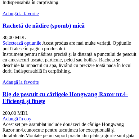
Indispensabilă în carpfishing.
Adaugă la favorite
Rachetă de nădire (spomb) mică
30,00
MDL
Selectează opțiunile
Acest produs are mai multe variații. Opțiunile
pot fi alese în pagina produsului.
Instrument pentru nădirea precisă și la distanță a punctului de pescuit
cu amestecuri uscate, particule, peleți sau boilies. Racheta se
deschide la impactul cu apa, livrând cu precizie toată nada în locul
dorit. Indispensabilă în carpfishing.
Adaugă la favorite
Rig de pescuit cu cârligele Hongwang Razor nr.4-
Eficiență și finețe
200,00
MDL
Adaugă în coș
Acest set pre-asamblat include douăzeci de cârlige Hongwang
Razor nr.4,cunoscute pentru ascuțimea lor excepțională și
durabilitate.Montate pe un suport practic din platic,rigurile sunt gata