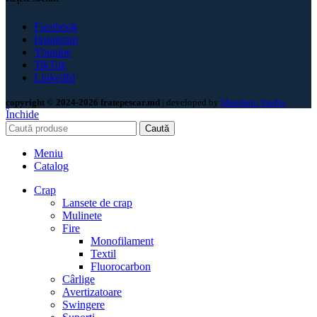
Facebook
Instagram
Youtube
TikTok
LinkedId
copyright © 2024-2026 fratepescar.md
| developed by
Mandarin Studio
.
Închide
Caută
Meniu
Catalog
Crap
Lansete de crap
Mulinete
Fire
Monofilament
Textil
Fluorocarbon
Cârlige
Avertizatoare
Swingere