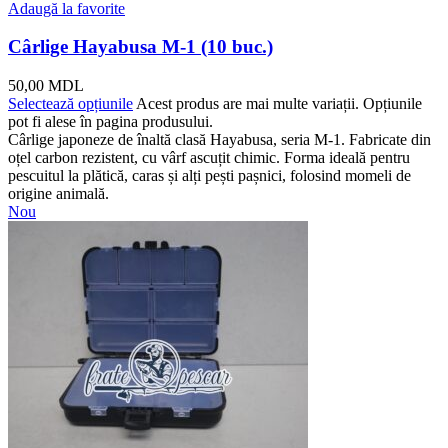
Adaugă la favorite
Cârlige Hayabusa M-1 (10 buc.)
50,00
MDL
Selectează opțiunile
Acest produs are mai multe variații. Opțiunile
pot fi alese în pagina produsului.
Cârlige japoneze de înaltă clasă Hayabusa, seria M-1. Fabricate din
oțel carbon rezistent, cu vârf ascuțit chimic. Forma ideală pentru
pescuitul la plătică, caras și alți pești pașnici, folosind momeli de
origine animală.
Nou