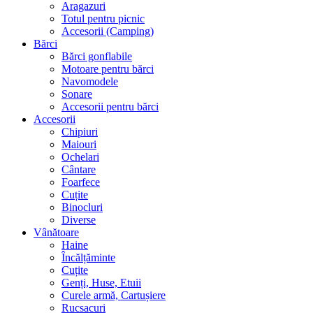
Aragazuri
Totul pentru picnic
Accesorii (Camping)
Bărci
Bărci gonflabile
Motoare pentru bărci
Navomodele
Sonare
Accesorii pentru bărci
Accesorii
Chipiuri
Maiouri
Ochelari
Cântare
Foarfece
Cuțite
Binocluri
Diverse
Vânătoare
Haine
Încălțăminte
Cuțite
Genți, Huse, Etuii
Curele armă, Cartușiere
Rucsacuri