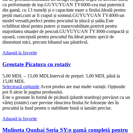
cu performanțe de top.GUYUYUAN TY6000-cea mai puternică
din gamă, cu 13 rumelți și o capacitate mare a firului.Ideală pentru
peștii mari,cum ar fi crapul și somnul.GUYUYUAN TY4000-un
model versatil,perfect pentru pescuitul la știucă și șalău.Este
echilibrat ideal pentru putere și manevrabilitate,potrivit pentru
majoritatea situației de pescuit.GUYUYUAN TY3000-compactă și
ușoară, concepută pentru pescuitul fin.Ideal pentru specii de
dimeniuni mici, precum bibanul sau păstrăvul.
Adaugă la favorite
Greutate Picatura cu rotativ
5,00
MDL
–
15,00
MDL
Interval de prețuri: 5,00 MDL până la
15,00 MDL
Selectează opțiunile
Acest produs are mai multe variații. Opțiunile
pot fi alese în pagina produsului.
Este o greutate în formă de picătură (plumb teardrop) prevăzut cu un
vârtej (rotativ) care previne răsucirea firului.Se folosește des în
pescuitul la fund pentru o stabilitate bună si lansări precise.
Adaugă la favorite
Mulineta Qunhai Seria SY:o gamă completă pentru