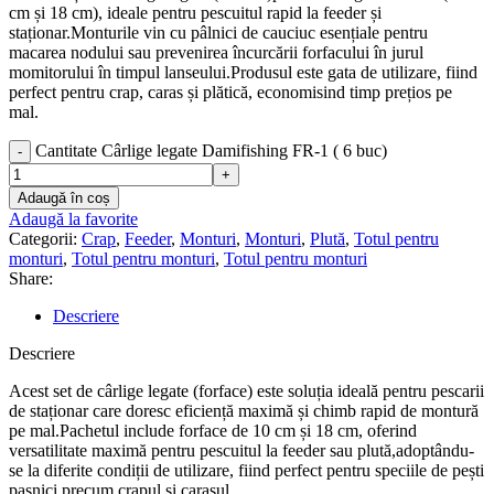
cm și 18 cm), ideale pentru pescuitul rapid la feeder și
staționar.Monturile vin cu pâlnici de cauciuc esențiale pentru
macarea nodului sau prevenirea încurcării forfacului în jurul
momitorului în timpul lanseului.Produsul este gata de utilizare, fiind
perfect pentru crap, caras și plătică, economisind timp prețios pe
mal.
Cantitate Cârlige legate Damifishing FR-1 ( 6 buc)
Adaugă în coș
Adaugă la favorite
Categorii:
Crap
,
Feeder
,
Monturi
,
Monturi
,
Plută
,
Totul pentru
monturi
,
Totul pentru monturi
,
Totul pentru monturi
Share:
Descriere
Descriere
Acest set de cârlige legate (forface) este soluția ideală pentru pescarii
de staționar care doresc eficiență maximă și chimb rapid de montură
pe mal.Pachetul include forface de 10 cm și 18 cm, oferind
versatilitate maximă pentru pescuitul la feeder sau plută,adoptându-
se la diferite condiții de utilizare, fiind perfect pentru speciile de pești
pașnici precum crapul și carasul.