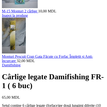
M-15 Monturi 2 cârlige
10,00
MDL
Inapoi la produse
Monturi Pescuit Crap Gata Făcute cu Forfac Împletit și Anti-
încurcare
32,00
MDL
Damifishing
Cârlige legate Damifishing FR-
1 ( 6 buc)
65,00
MDL
Setul conține 6 cârlige legate (forface)pe două lungimi diferite (10