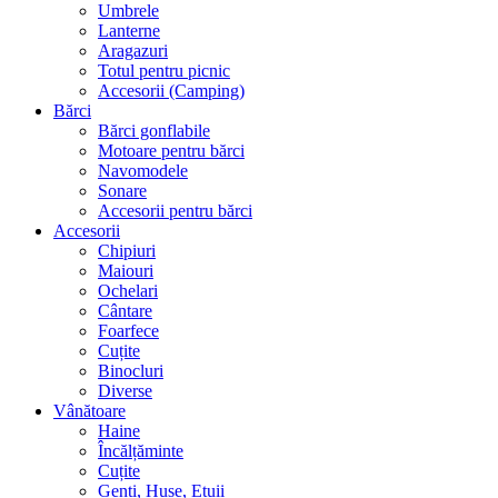
Umbrele
Lanterne
Aragazuri
Totul pentru picnic
Accesorii (Camping)
Bărci
Bărci gonflabile
Motoare pentru bărci
Navomodele
Sonare
Accesorii pentru bărci
Accesorii
Chipiuri
Maiouri
Ochelari
Cântare
Foarfece
Cuțite
Binocluri
Diverse
Vânătoare
Haine
Încălțăminte
Cuțite
Genți, Huse, Etuii