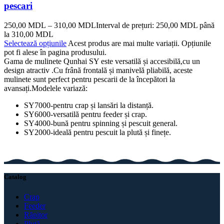
pescari
250,00
MDL
–
310,00
MDL
Interval de prețuri: 250,00 MDL până
la 310,00 MDL
Selectează opțiunile
Acest produs are mai multe variații. Opțiunile
pot fi alese în pagina produsului.
Gama de mulinete Qunhai SY este versatilă și accesibilă,cu un
design atractiv .Cu frână frontală și manivelă pliabilă, aceste
mulinete sunt perfect pentru pescarii de la începători la
avansați.Modelele variază:
SY7000-pentru crap și lansări la distanță.
SY6000-versatilă pentru feeder și crap.
SY4000-bună pentru spinning și pescuit general.
SY2000-ideală pentru pescuit la plută și finețe.
Catalog
Crap
Feeder
Răpitor
Plută