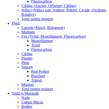
Fluorocarbon
Cârlige (Ancore, Offseturi, Cârlige)
Năluci (Năluci soft, Voblere, Pilkere, Cicade, Oscilante,
Rotative)
Totul pentru monturi
Plută
Lansete (Match, Bolognese)
Mulinete
Fire (Textil, Monofilament, Fluorocarbon)
Monofilament
Textil
Fluorocarbon
Cârlige
Plumbi
Plute
Suporți
Rod Poduri
Buzzbari
Tripozi
Monturi
Totul pentru monturi
Nadă și Momeală
Nade
Cuburi Macuc
Boilies