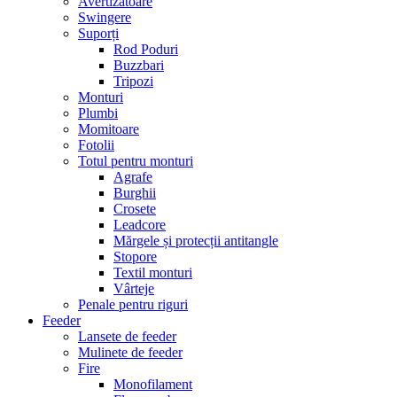
Avertizatoare
Swingere
Suporți
Rod Poduri
Buzzbari
Tripozi
Monturi
Plumbi
Momitoare
Fotolii
Totul pentru monturi
Agrafe
Burghii
Crosete
Leadcore
Mărgele și protecții antitangle
Stopore
Textil monturi
Vârteje
Penale pentru riguri
Feeder
Lansete de feeder
Mulinete de feeder
Fire
Monofilament