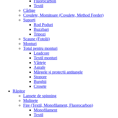
Fluorocarbon
Textil
Cârlige
Coșulețe, Momitoare (Coșulețe, Method Feeder)
Suporți
Rod Poduri
Buzzbari
Tripozi
Scaune (Fotolii)
Monturi
Totul pentru monturi
Leadcore
Textil monturi
Vârteje
Agrafe
Mărgele și protecții antitangle
Stopore
Burghii
Crosete
Răpitor
Lansete de spinning
Mulinete
Fire (Textil, Monofilament, Fluorocarbon)
Monofilament
Textil