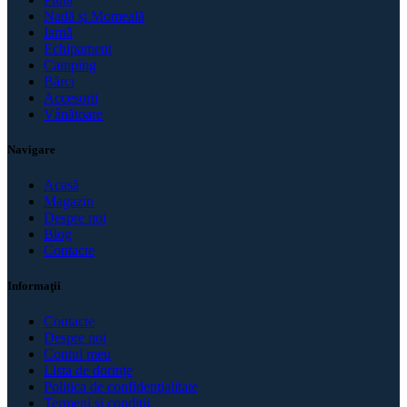
Nadă și Momeală
Iarnă
Echipament
Camping
Bărci
Accesorii
Vânătoare
Navigare
Acasă
Magazin
Despre noi
Blog
Contacte
Informaţii
Contacte
Despre noi
Contul meu
Lista de dorințe
Politica de confidenţialitate
Termeni și condiții