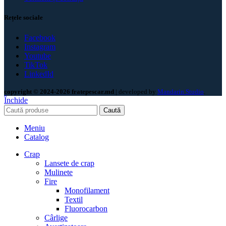
Rețele sociale
Facebook
Instagram
Youtube
TikTok
LinkedId
copyright © 2024-2026 fratepescar.md
| developed by
Mandarin Studio
.
Închide
Caută
Meniu
Catalog
Crap
Lansete de crap
Mulinete
Fire
Monofilament
Textil
Fluorocarbon
Cârlige