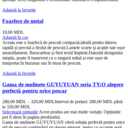
Adaugă la favorite
Foarfece de metal
10,00
MDL
Adaugă în coș
Aceata este o foarfecă de pescuit compactă,ideală pentru tăierea
rapidă și precisă a firului de pescuit.Lamele scurte și acuțite taie ușor
monofilament, flurocarbon și firul textil împletit.Datorită designului
simplu, poate fi manevrat cu o singură mână și este ușor de
tranportat în buzunar sau în trusa de pescuit.
Adaugă la favorite
Gama de mulinete GUYUYUAN seria TY:O alegere
perfectă pentru orice pescar
280,00
MDL
–
320,00
MDL
Interval de prețuri: 280,00 MDL până
la 320,00 MDL
Selectează opțiunile
Acest produs are mai multe variații. Opțiunile
pot fi alese în pagina produsului.
Gama de mulinete GUYUYUAN oferă soluția perfectă pentru orice
stil de pescuit,combinând un design elegant, negru cu accente aurii,