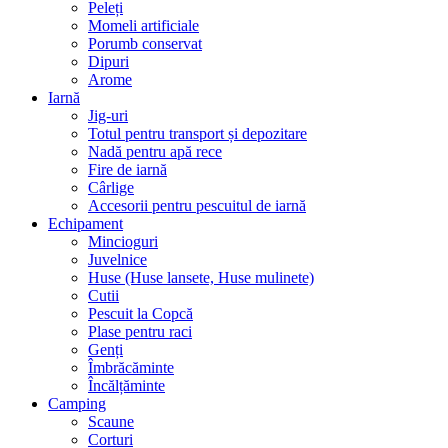
Peleți
Momeli artificiale
Porumb conservat
Dipuri
Arome
Iarnă
Jig-uri
Totul pentru transport și depozitare
Nadă pentru apă rece
Fire de iarnă
Cârlige
Accesorii pentru pescuitul de iarnă
Echipament
Mincioguri
Juvelnice
Huse (Huse lansete, Huse mulinete)
Cutii
Pescuit la Copcă
Plase pentru raci
Genți
Îmbrăcăminte
Încălțăminte
Camping
Scaune
Corturi