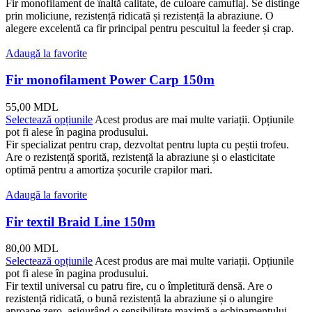
Fir monofilament de înaltă calitate, de culoare camuflaj. Se distinge
prin moliciune, rezistență ridicată și rezistență la abraziune. O
alegere excelentă ca fir principal pentru pescuitul la feeder și crap.
Adaugă la favorite
Fir monofilament Power Carp 150m
55,00
MDL
Selectează opțiunile
Acest produs are mai multe variații. Opțiunile
pot fi alese în pagina produsului.
Fir specializat pentru crap, dezvoltat pentru lupta cu peștii trofeu.
Are o rezistență sporită, rezistență la abraziune și o elasticitate
optimă pentru a amortiza șocurile crapilor mari.
Adaugă la favorite
Fir textil Braid Line 150m
80,00
MDL
Selectează opțiunile
Acest produs are mai multe variații. Opțiunile
pot fi alese în pagina produsului.
Fir textil universal cu patru fire, cu o împletitură densă. Are o
rezistență ridicată, o bună rezistență la abraziune și o alungire
aproape zero, asigurând o sensibilitate maximă a echipamentului.