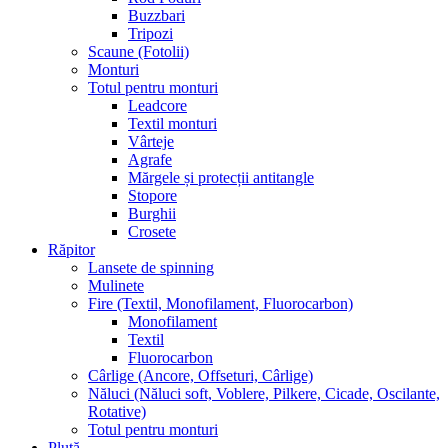
Buzzbari
Tripozi
Scaune (Fotolii)
Monturi
Totul pentru monturi
Leadcore
Textil monturi
Vârteje
Agrafe
Mărgele și protecții antitangle
Stopore
Burghii
Crosete
Răpitor
Lansete de spinning
Mulinete
Fire (Textil, Monofilament, Fluorocarbon)
Monofilament
Textil
Fluorocarbon
Cârlige (Ancore, Offseturi, Cârlige)
Năluci (Năluci soft, Voblere, Pilkere, Cicade, Oscilante,
Rotative)
Totul pentru monturi
Plută