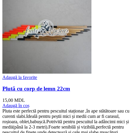
Adaugă la favorite
Plută cu corp de lemn 22cm
15,00
MDL
Adaugă în coș
Pluta este perfectă pentru pescuitul staționar ,în ape stătătoare sau cu
curenti slabi.Ideală pentru peștii mici și medii cum ar fi carasul,
roșioara, oblet,babușcă.Potrivită pentru pescuitul la adâncimi mici și
medii(până la 2-3 metri).Foarte senibilă și vizibilă,perfectă pentru
pescuitul de finețe,unde detectează și cele mai slabe mușcături.