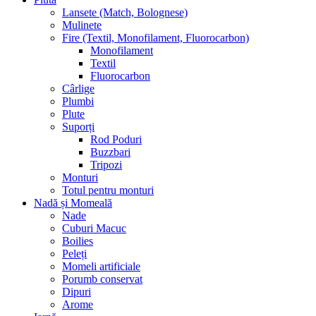
Lansete (Match, Bolognese)
Mulinete
Fire (Textil, Monofilament, Fluorocarbon)
Monofilament
Textil
Fluorocarbon
Cârlige
Plumbi
Plute
Suporți
Rod Poduri
Buzzbari
Tripozi
Monturi
Totul pentru monturi
Nadă și Momeală
Nade
Cuburi Macuc
Boilies
Peleți
Momeli artificiale
Porumb conservat
Dipuri
Arome