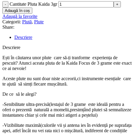
Cantitate Pluta Kaida 3gr
Adaugă în coș
Adaugă la favorite
Categorii:
Plută
,
Plute
Share:
Descriere
Descriere
Ești în căutarea unor plute care să-ți tranforme experiența de
pescuit? Atunci aceata pluta de la Kaida Focus de 3 grame este exact
ce ai nevoie!
Aceste plute nu sunt doar niste acceorii,ci instrumente esențiale care
te ajută să simți fiecare mușcătură.
De ce să le alegi?
-Senibilitate ultra-precisă(lestajul de 3 grame este ideală pentru a
oferi o prezentă naturală a momelii,presimțând plutei să semnalizeze
instantaneu chiar și cele mai mici atigeri a peștelui)
-Vizibilitate maximă(culorile vii și antena ies în evidență pe suprafața
apei, atfel încât nu vei rata nici o mișcătură, indiferent de condițiile