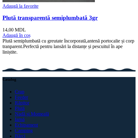
Adaugă la favorite
Plută transparentă semiplumbată 3gr
14,00
MDL
Adaugă în coș
Plută semiplumbată cu greutate încorporată,antenă portocalie și corp
tranparent.Perfectă pentru lansări la distanțe și pescuitul în ape
liniștite.
Catalog
Crap
Feeder
Răpitor
Plută
Nadă și Momeală
Iarnă
Echipament
Camping
Bărci