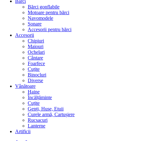
Bărci
Bărci gonflabile
Motoare pentru bărci
Navomodele
Sonare
Accesorii pentru bărci
Accesorii
Chipiuri
Maiouri
Ochelari
Cântare
Foarfece
Cuțite
Binocluri
Diverse
Vânătoare
Haine
Încălțăminte
Cuțite
Genți, Huse, Etuii
Curele armă, Cartușiere
Rucsacuri
Lanterne
Artificii