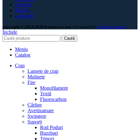
Youtube
TikTok
LinkedId
copyright © 2024-2026 fratepescar.md
| developed by
Mandarin Studio
.
Închide
Caută
Meniu
Catalog
Crap
Lansete de crap
Mulinete
Fire
Monofilament
Textil
Fluorocarbon
Cârlige
Avertizatoare
Swingere
Suporți
Rod Poduri
Buzzbari
Tripozi