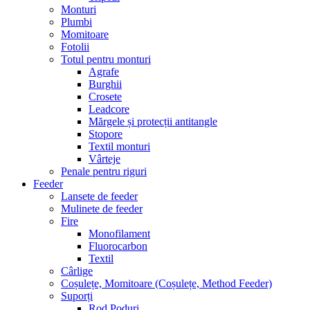
Monturi
Plumbi
Momitoare
Fotolii
Totul pentru monturi
Agrafe
Burghii
Crosete
Leadcore
Mărgele și protecții antitangle
Stopore
Textil monturi
Vârteje
Penale pentru riguri
Feeder
Lansete de feeder
Mulinete de feeder
Fire
Monofilament
Fluorocarbon
Textil
Cârlige
Coșulețe, Momitoare (Coșulețe, Method Feeder)
Suporți
Rod Poduri