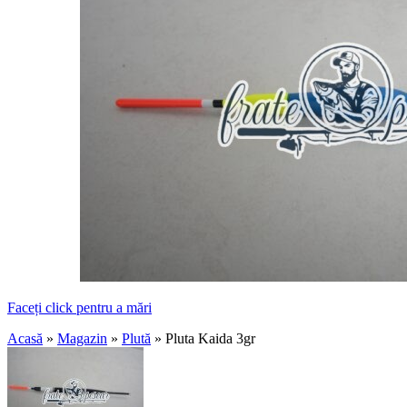
Faceți click pentru a mări
Acasă
»
Magazin
»
Plută
»
Pluta Kaida 3gr