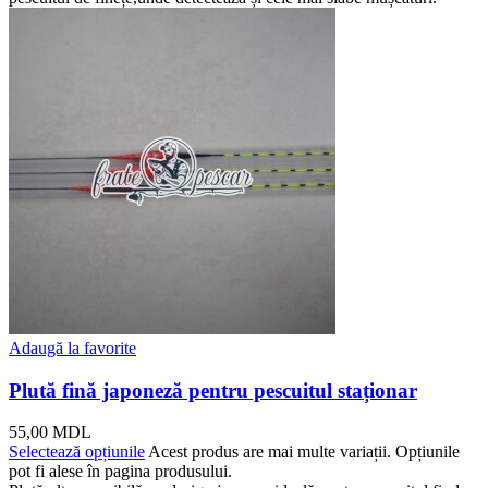
Adaugă la favorite
Plută fină japoneză pentru pescuitul staționar
55,00
MDL
Selectează opțiunile
Acest produs are mai multe variații. Opțiunile
pot fi alese în pagina produsului.