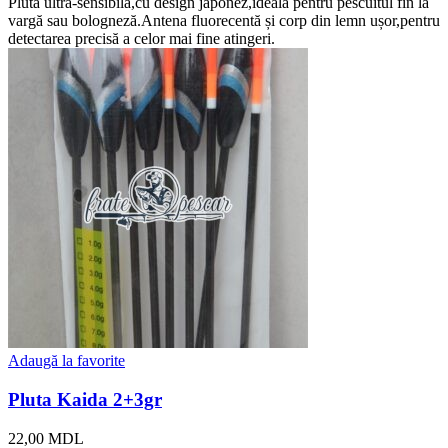
Plută ultra-sensibilă,cu design japonez,ideală pentru pescuitul fin la
vargă sau bologneză.Antena fluorecentă și corp din lemn ușor,pentru
detectarea precisă a celor mai fine atingeri.
Adaugă la favorite
Pluta Kaida 2+3gr
22,00
MDL