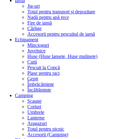
Iarnă
Jig-uri
Totul pentru transport și depozitare
Nadă pentru apă rece
Fire de iarnă
Cârlige
Accesorii pentru pescuitul de iarnă
Echipament
Mincioguri
Juvelnice
Huse (Huse lansete, Huse mulinete)
Cutii
Pescuit la Copcă
Plase pentru raci
Genți
Îmbrăcăminte
Încălțăminte
Camping
Scaune
Corturi
Umbrele
Lanterne
Aragazuri
Totul pentru picnic
Accesorii (Camping)