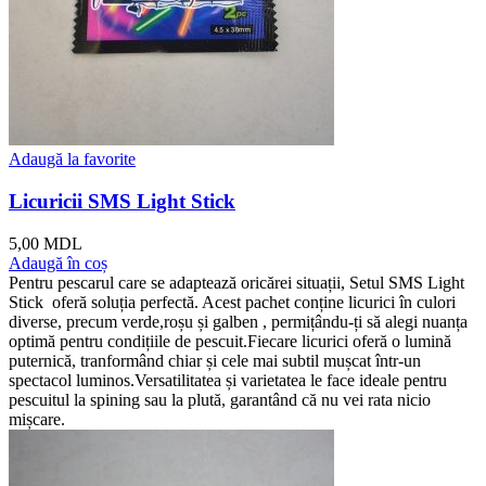
Adaugă la favorite
Licuricii SMS Light Stick
5,00
MDL
Adaugă în coș
Pentru pescarul care se adaptează oricărei situații, Setul SMS Light
Stick oferă soluția perfectă. Acest pachet conține licurici în culori
diverse, precum verde,roșu și galben , permițându-ți să alegi nuanța
optimă pentru condițiile de pescuit.Fiecare licurici oferă o lumină
puternică, tranformând chiar și cele mai subtil mușcat într-un
spectacol luminos.Versatilitatea și varietatea le face ideale pentru
pescuitul la spining sau la plută, garantând că nu vei rata nicio
mișcare.