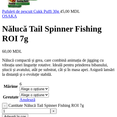
Pufuleți de pescuit Cukk Puffi 30g
45,00
MDL
OSAKA
Nălucă Tail Spinner Fishing
ROI 7g
60,00
MDL
Nălucă compactă și grea, care combină animația de jigging cu
vibrația unei lingurițe rotative. Ideală pentru prinderea bibanului,
știucii și avatului, atât pe substrat, cât și în masa apei. Asigură lansări
la distanță și o evoluție stabilă.
6
Mărime
Greutate
Anulează
Cantitate Nălucă Tail Spinner Fishing ROI 7g
Adaugă în coș