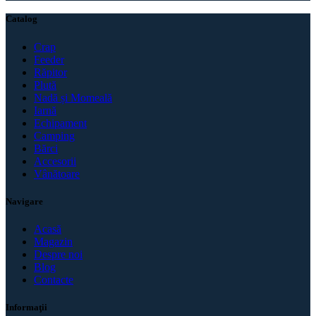
Catalog
Crap
Feeder
Răpitor
Plută
Nadă și Momeală
Iarnă
Echipament
Camping
Bărci
Accesorii
Vânătoare
Navigare
Acasă
Magazin
Despre noi
Blog
Contacte
Informaţii