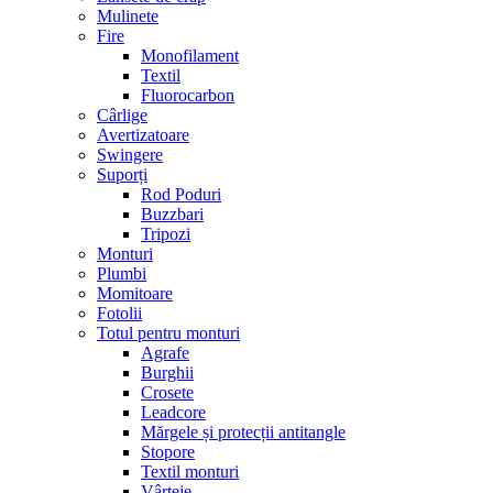
Mulinete
Fire
Monofilament
Textil
Fluorocarbon
Cârlige
Avertizatoare
Swingere
Suporți
Rod Poduri
Buzzbari
Tripozi
Monturi
Plumbi
Momitoare
Fotolii
Totul pentru monturi
Agrafe
Burghii
Crosete
Leadcore
Mărgele și protecții antitangle
Stopore
Textil monturi
Vârteje