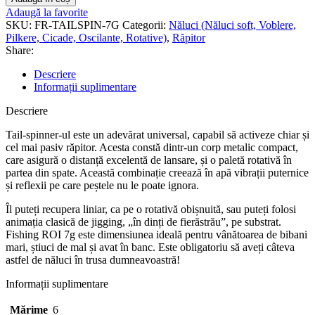
Adaugă la favorite
SKU:
FR-TAILSPIN-7G
Categorii:
Năluci (Năluci soft, Voblere,
Pilkere, Cicade, Oscilante, Rotative)
,
Răpitor
Share:
Descriere
Informații suplimentare
Descriere
Tail-spinner-ul este un adevărat universal, capabil să activeze chiar și
cel mai pasiv răpitor. Acesta constă dintr-un corp metalic compact,
care asigură o distanță excelentă de lansare, și o paletă rotativă în
partea din spate. Această combinație creează în apă vibrații puternice
și reflexii pe care peștele nu le poate ignora.
Îl puteți recupera liniar, ca pe o rotativă obișnuită, sau puteți folosi
animația clasică de jigging, „în dinți de fierăstrău”, pe substrat.
Fishing ROI 7g este dimensiunea ideală pentru vânătoarea de bibani
mari, știuci de mal și avat în banc. Este obligatoriu să aveți câteva
astfel de năluci în trusa dumneavoastră!
Informații suplimentare
Mărime
6