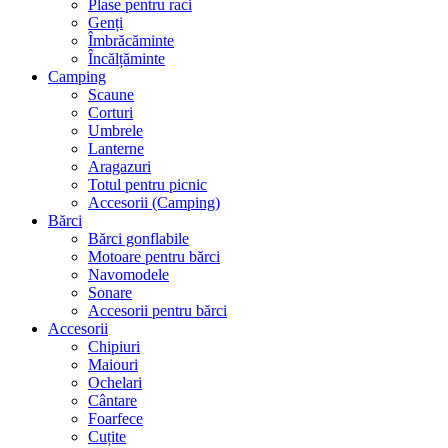
Plase pentru raci
Genți
Îmbrăcăminte
Încălțăminte
Camping
Scaune
Corturi
Umbrele
Lanterne
Aragazuri
Totul pentru picnic
Accesorii (Camping)
Bărci
Bărci gonflabile
Motoare pentru bărci
Navomodele
Sonare
Accesorii pentru bărci
Accesorii
Chipiuri
Maiouri
Ochelari
Cântare
Foarfece
Cuțite