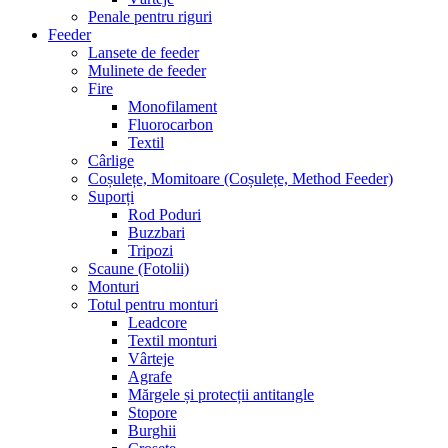
Penale pentru riguri
Feeder
Lansete de feeder
Mulinete de feeder
Fire
Monofilament
Fluorocarbon
Textil
Cârlige
Coșulețe, Momitoare (Coșulețe, Method Feeder)
Suporți
Rod Poduri
Buzzbari
Tripozi
Scaune (Fotolii)
Monturi
Totul pentru monturi
Leadcore
Textil monturi
Vârteje
Agrafe
Mărgele și protecții antitangle
Stopore
Burghii