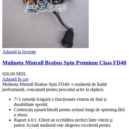
Adaugă la favorite
Mulineta Mistrall Brabus Spin Premium Class FD40
920,00
MDL
Adaugă în coș
Mulineta Mistrall Brabus Spin FD40- o mulinetă de înaltă
performanță, concepută pentru pescuitul activ la răpitori.
7+1 rumelți:Asigură o funcționare extrem de fină și
durabilitate sporită.
Contrucția ușoară:Ideală pentru sesiuni lungi de spinning,fără
a obosi.
Raport 4.6:1 :Oferă un ecchilibru perfect între viteză și
putere.Aceată mulinetă este alegerea excelentă pentru