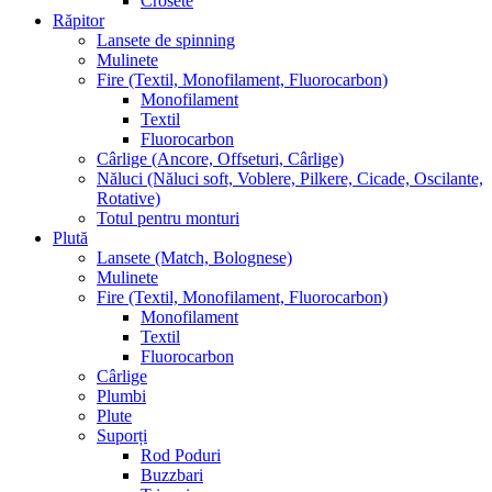
Crosete
Răpitor
Lansete de spinning
Mulinete
Fire (Textil, Monofilament, Fluorocarbon)
Monofilament
Textil
Fluorocarbon
Cârlige (Ancore, Offseturi, Cârlige)
Năluci (Năluci soft, Voblere, Pilkere, Cicade, Oscilante,
Rotative)
Totul pentru monturi
Plută
Lansete (Match, Bolognese)
Mulinete
Fire (Textil, Monofilament, Fluorocarbon)
Monofilament
Textil
Fluorocarbon
Cârlige
Plumbi
Plute
Suporți
Rod Poduri
Buzzbari