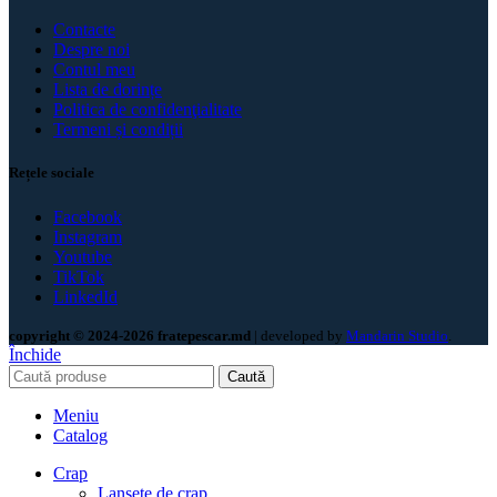
Contacte
Despre noi
Contul meu
Lista de dorințe
Politica de confidenţialitate
Termeni și condiții
Rețele sociale
Facebook
Instagram
Youtube
TikTok
LinkedId
copyright © 2024-2026 fratepescar.md
| developed by
Mandarin Studio
.
Închide
Caută
Meniu
Catalog
Crap
Lansete de crap