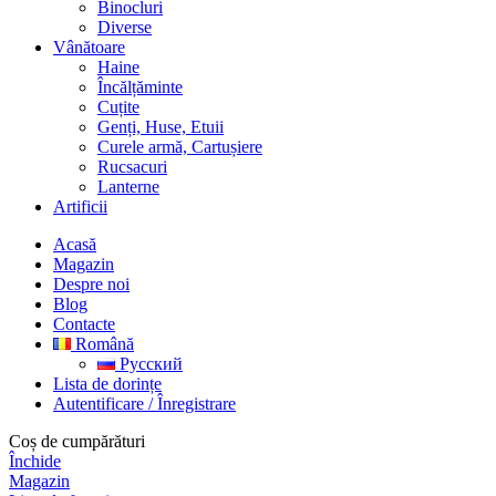
Binocluri
Diverse
Vânătoare
Haine
Încălțăminte
Cuțite
Genți, Huse, Etuii
Curele armă, Cartușiere
Rucsacuri
Lanterne
Artificii
Acasă
Magazin
Despre noi
Blog
Contacte
Română
Русский
Lista de dorințe
Autentificare / Înregistrare
Coș de cumpărături
Închide
Magazin