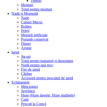
Tripozi
Monturi
Totul pentru monturi
Nadă și Momeală
Nade
Cuburi Macuc
Boilies
Peleți
Momeli artificiale
Porumb conservat
Dipuri
Arome
Iarnă
Jig-uri
Totul pentru transport și depozitare
Nadă pentru apă rece
Fire de iarnă
Cârlige
Accesorii pentru pescuitul de iarnă
Echipament
Mincioguri
Juvelnice
Huse (Huse lansete, Huse mulinete)
Cutii
Pescuit la Copcă