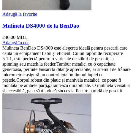
Adaugă la favorite
Mulineta DS4000 de la BenDao
240,00
MDL
Adaugă în coș
Mulineta BenDao DS4000 este alegerea ideală pentru pescarii care
caută un echipament fiabil și eficient. Cu un raport de recuperare
5.1:1, este perfectă pentru o varietate de stiluri de pescuit, la
spinning sau match,la feeder.Tambur metalic, cu o capacitate
generoasă, permite lansări la ditanțe apreciabile,iar sitemul de frânare
micrometric asigură un control total în timpul luptei cu
peștele.Corpul robust din platic și manivela metalică, ce poate fi
montată pe ambele părți,garantează durabilitate. O mulinetă versatilă
și accesibilă, gata să îți aducă succes la fiecare partidă de pescuit.