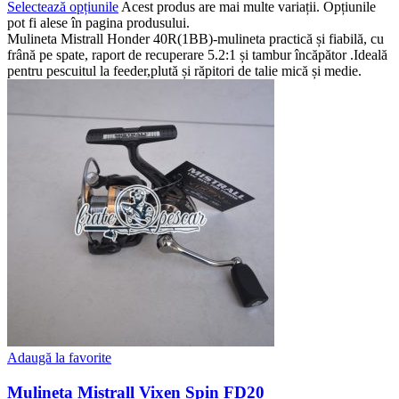
Selectează opțiunile
Acest produs are mai multe variații. Opțiunile
pot fi alese în pagina produsului.
Mulineta Mistrall Honder 40R(1BB)-mulineta practică și fiabilă, cu
frână pe spate, raport de recuperare 5.2:1 și tambur încăpător .Ideală
pentru pescuitul la feeder,plută și răpitori de talie mică și medie.
Adaugă la favorite
Mulineta Mistrall Vixen Spin FD20