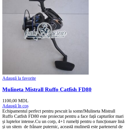
Adaugă la favorite
Mulineta Mistrall Ruffo Catfish FD80
1100,00
MDL
Adaugă în coș
Echipamentul perfect pentru pescuit la somn!Mulineta Mistrall
Ruffo Catfish FD80 este proiectat pentru a face față capturilor mari
și luptelor intense.Cu un corp, 4+1 rumelți pentru o funcționare lină
și un sitem de frânare puternic, această mulinetă este partenerul de