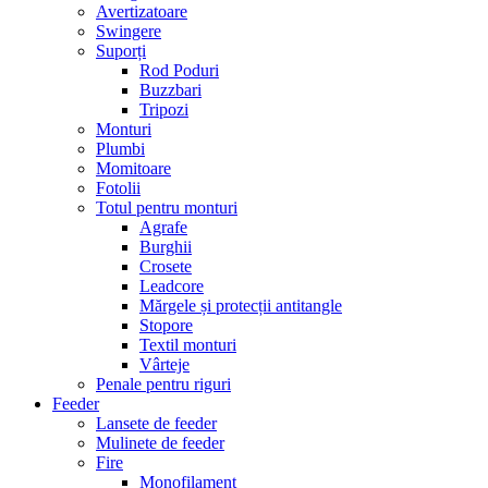
Avertizatoare
Swingere
Suporți
Rod Poduri
Buzzbari
Tripozi
Monturi
Plumbi
Momitoare
Fotolii
Totul pentru monturi
Agrafe
Burghii
Crosete
Leadcore
Mărgele și protecții antitangle
Stopore
Textil monturi
Vârteje
Penale pentru riguri
Feeder
Lansete de feeder
Mulinete de feeder
Fire
Monofilament