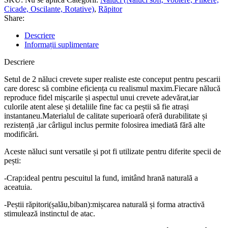
Cicade, Oscilante, Rotative)
,
Răpitor
Share:
Descriere
Informații suplimentare
Descriere
Setul de 2 năluci crevete super realiste este conceput pentru pescarii
care doresc să combine eficiența cu realismul maxim.Fiecare nălucă
reproduce fidel mișcarile și aspectul unui crevete adevărat,iar
culorile atent alese și detaliile fine fac ca peștii să fie atrași
instantaneu.Materialul de calitate superioară oferă durabilitate și
rezistență ,iar cârligul inclus permite folosirea imediată fără alte
modificări.
Aceste năluci sunt versatile și pot fi utilizate pentru diferite specii de
pești:
-Crap:ideal pentru pescuitul la fund, imitând hrană naturală a
aceatuia.
-Peștii răpitori(șalău,biban):mișcarea naturală și forma atractivă
stimulează instinctul de atac.