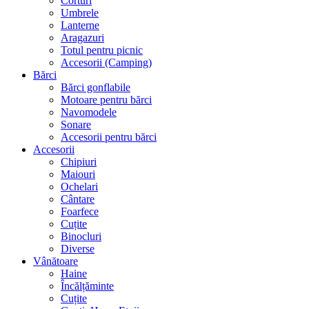
Corturi
Umbrele
Lanterne
Aragazuri
Totul pentru picnic
Accesorii (Camping)
Bărci
Bărci gonflabile
Motoare pentru bărci
Navomodele
Sonare
Accesorii pentru bărci
Accesorii
Chipiuri
Maiouri
Ochelari
Cântare
Foarfece
Cuțite
Binocluri
Diverse
Vânătoare
Haine
Încălțăminte
Cuțite