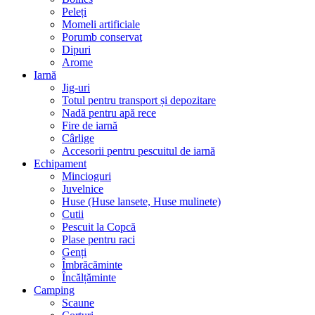
Peleți
Momeli artificiale
Porumb conservat
Dipuri
Arome
Iarnă
Jig-uri
Totul pentru transport și depozitare
Nadă pentru apă rece
Fire de iarnă
Cârlige
Accesorii pentru pescuitul de iarnă
Echipament
Mincioguri
Juvelnice
Huse (Huse lansete, Huse mulinete)
Cutii
Pescuit la Copcă
Plase pentru raci
Genți
Îmbrăcăminte
Încălțăminte
Camping
Scaune