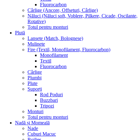
Fluorocarbon
Cârlige (Ancore, Offseturi, Cârlige)
Năluci (Năluci soft, Voblere, Pilkere, Cicade, Oscilante,
Rotative)
Totul pentru monturi
Plută
Lansete (Match, Bolognese)
Mulinete
Fire (Textil, Monofilament, Fluorocarbon)
Monofilament
Textil
Fluorocarbon
Cârlige
Plumbi
Plute
Suporți
Rod Poduri
Buzzbari
Tripozi
Monturi
Totul pentru monturi
Nadă și Momeală
Nade
Cuburi Macuc
Boilies