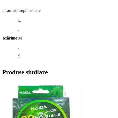
Informații suplimentare
L
,
Mărime
M
,
S
Produse similare