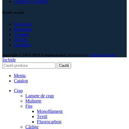
Termeni și condiții
Rețele sociale
Facebook
Instagram
Youtube
TikTok
LinkedId
copyright © 2024-2026 fratepescar.md
| developed by
Mandarin Studio
.
Închide
Caută
Meniu
Catalog
Crap
Lansete de crap
Mulinete
Fire
Monofilament
Textil
Fluorocarbon
Cârlige