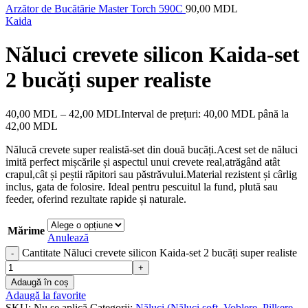
Arzător de Bucătărie Master Torch 590C
90,00
MDL
Kaida
Năluci crevete silicon Kaida-set
2 bucăți super realiste
40,00
MDL
–
42,00
MDL
Interval de prețuri: 40,00 MDL până la
42,00 MDL
Nălucă crevete super realistă-set din două bucăți.Acest set de năluci
imită perfect mișcările și aspectul unui crevete real,atrăgând atât
crapul,cât și peștii răpitori sau păstrăvului.Material rezistent și cârlig
inclus, gata de folosire. Ideal pentru pescuitul la fund, plută sau
feeder, oferind rezultate rapide și naturale.
Mărime
Anulează
Cantitate Năluci crevete silicon Kaida-set 2 bucăți super realiste
Adaugă în coș
Adaugă la favorite
SKU:
Nu se aplică
Categorii:
Năluci (Năluci soft, Voblere, Pilkere,