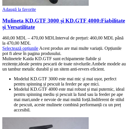
Adaugă la favorite
Mulineta KD.GTF 3000 și KD.GTF 4000:Fiabilitate
și Versatilitate
460,00
MDL
–
470,00
MDL
Interval de prețuri: 460,00 MDL până
la 470,00 MDL
Selectează opțiunile
Acest produs are mai multe variații. Opțiunile
pot fi alese în pagina produsului.
Mulinetele Kaida KD.GTF sunt echipamente fiabile și
rezitențe,ideale pentru pescarii de toate nivelurile.Ambele modele au
un tambur metalic durabil și un sitem anti-revers eficient.
Modelul KD.GTF 3000 este mai mic și mai ușor, perfect
pentru spinning și pescuit la feeder pe ape mici.
Modelul KD.GTF 4000 este mai robust și mai puternic, ideal
pentru spinning mediu și pescuit la fund sau la feeder pe ape
mai mari,unde e nevoie de mai multă forță.Indiferent de stilul
de pescuit, aceste mulinete combină performanță cu un preț
accesibil.