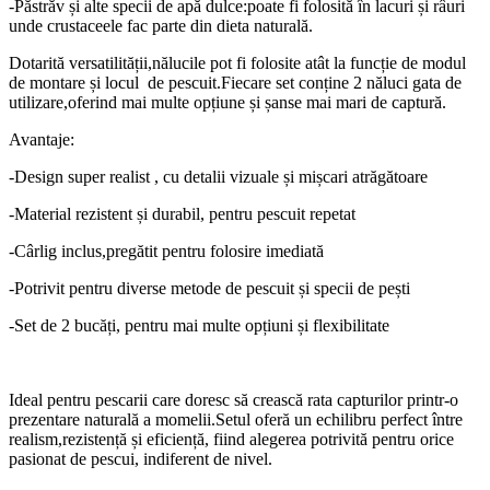
-Păstrăv și alte specii de apă dulce:poate fi folosită în lacuri și râuri
unde crustaceele fac parte din dieta naturală.
Dotarită versatilității,nălucile pot fi folosite atât la funcție de modul
de montare și locul de pescuit.Fiecare set conține 2 năluci gata de
utilizare,oferind mai multe opțiune și șanse mai mari de captură.
Avantaje:
-Design super realist , cu detalii vizuale și mișcari atrăgătoare
-Material rezistent și durabil, pentru pescuit repetat
-Cârlig inclus,pregătit pentru folosire imediată
-Potrivit pentru diverse metode de pescuit și specii de pești
-Set de 2 bucăți, pentru mai multe opțiuni și flexibilitate
Ideal pentru pescarii care doresc să crească rata capturilor printr-o
prezentare naturală a momelii.Setul oferă un echilibru perfect între
realism,rezistență și eficiență, fiind alegerea potrivită pentru orice
pasionat de pescui, indiferent de nivel.