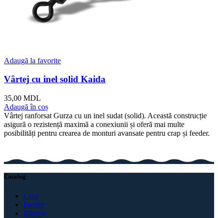
Adaugă la favorite
Vârtej cu inel solid Kaida
35,00
MDL
Adaugă în coș
Vârtej ranforsat Gurza cu un inel sudat (solid). Această construcție
asigură o rezistență maximă a conexiunii și oferă mai multe
posibilități pentru crearea de monturi avansate pentru crap și feeder.
Catalog
Crap
Feeder
Răpitor