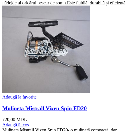
nădejde al oricărui pescar de somn.Este fiabilă, durabilă și eficientă.
Adaugă la favorite
Mulineta Mistrall Vixen Spin FD20
720,00
MDL
Adaugă în coș
Mulineta Mistrall Vixen Spin FD20- o mulinetă compactă, dar