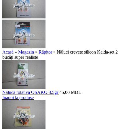
Acasă
»
Magazin
»
Răpitor
»
Năluci crevete silicon Kaida-set 2
bucăți super realiste
Nălucă rotativă OSAKO 3.5gr
45,00
MDL
Inapoi la produse