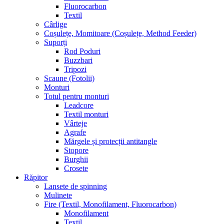
Fluorocarbon
Textil
Cârlige
Coșulețe, Momitoare (Coșulețe, Method Feeder)
Suporți
Rod Poduri
Buzzbari
Tripozi
Scaune (Fotolii)
Monturi
Totul pentru monturi
Leadcore
Textil monturi
Vârteje
Agrafe
Mărgele și protecții antitangle
Stopore
Burghii
Crosete
Răpitor
Lansete de spinning
Mulinete
Fire (Textil, Monofilament, Fluorocarbon)
Monofilament
Textil