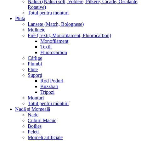
Năluci (Năluci soft, Voblere, Pilkere, Cicade, Oscilante,
Rotative)
Totul pentru monturi
Plută
Lansete (Match, Bolognese)
Mulinete
Fire (Textil, Monofilament, Fluorocarbon)
Monofilament
Textil
Fluorocarbon
Cârlige
Plumbi
Plute
Suporți
Rod Poduri
Buzzbari
Tripozi
Monturi
Totul pentru monturi
Nadă și Momeală
Nade
Cuburi Macuc
Boilies
Peleți
Momeli artificiale