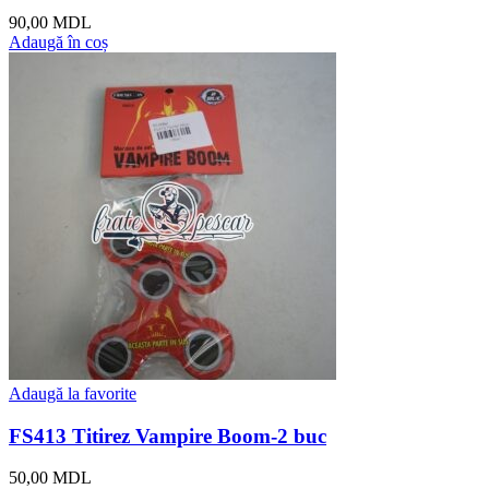
90,00
MDL
Adaugă în coș
Adaugă la favorite
FS413 Titirez Vampire Boom-2 buc
50,00
MDL