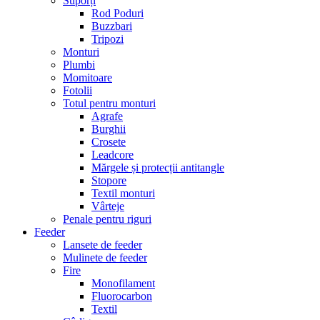
Suporți
Rod Poduri
Buzzbari
Tripozi
Monturi
Plumbi
Momitoare
Fotolii
Totul pentru monturi
Agrafe
Burghii
Crosete
Leadcore
Mărgele și protecții antitangle
Stopore
Textil monturi
Vârteje
Penale pentru riguri
Feeder
Lansete de feeder
Mulinete de feeder
Fire
Monofilament
Fluorocarbon
Textil