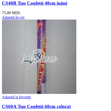
CS40B Tun Confetti 40cm inimi
75,00
MDL
Adaugă în coș
Adaugă la favorite
CS60A Tun Confetti 60cm colorat