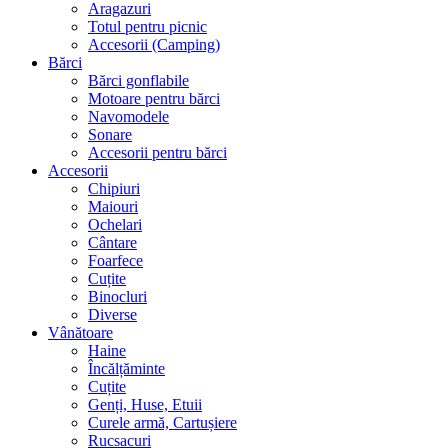
Aragazuri
Totul pentru picnic
Accesorii (Camping)
Bărci
Bărci gonflabile
Motoare pentru bărci
Navomodele
Sonare
Accesorii pentru bărci
Accesorii
Chipiuri
Maiouri
Ochelari
Cântare
Foarfece
Cuțite
Binocluri
Diverse
Vânătoare
Haine
Încălțăminte
Cuțite
Genți, Huse, Etuii
Curele armă, Cartușiere
Rucsacuri