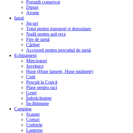
Porumb conservat
Dipuri
Arome
Iarnă
Jig-uri
Totul pentru transport și depozitare
Nadă pentru apă rece
Fire de iarnă
Cârlige
Accesorii pentru pescuitul de iarnă
Echipament
Mincioguri
Juvelnice
Huse (Huse lansete, Huse mulinete)
Cutii
Pescuit la Copcă
Plase pentru raci
Genți
Îmbrăcăminte
Încălțăminte
Camping
Scaune
Corturi
Umbrele
Lanterne