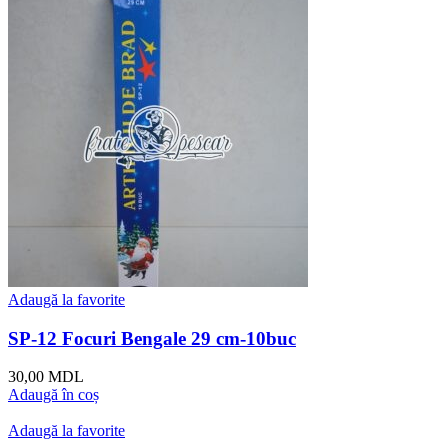
Adaugă la favorite
SP-12 Focuri Bengale 29 cm-10buc
30,00
MDL
Adaugă în coș
Adaugă la favorite