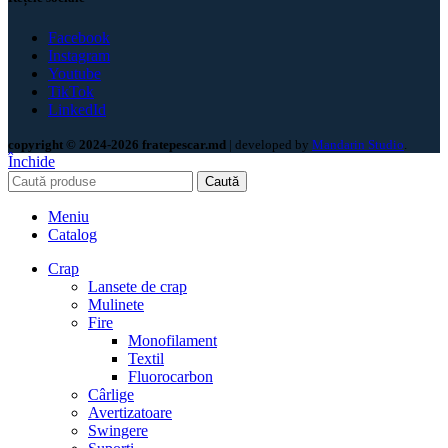
Facebook
Instagram
Youtube
TikTok
LinkedId
copyright © 2024-2026 fratepescar.md
| developed by
Mandarin Studio
.
Închide
Caută
Meniu
Catalog
Crap
Lansete de crap
Mulinete
Fire
Monofilament
Textil
Fluorocarbon
Cârlige
Avertizatoare
Swingere