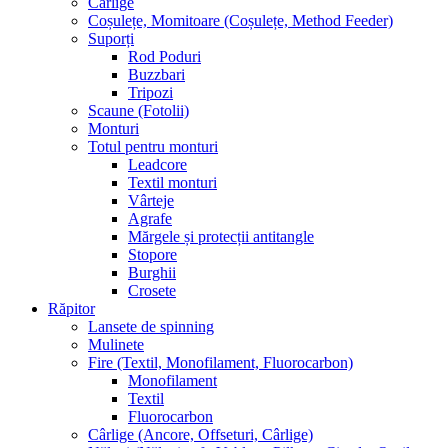
Cârlige
Coșulețe, Momitoare (Coșulețe, Method Feeder)
Suporți
Rod Poduri
Buzzbari
Tripozi
Scaune (Fotolii)
Monturi
Totul pentru monturi
Leadcore
Textil monturi
Vârteje
Agrafe
Mărgele și protecții antitangle
Stopore
Burghii
Crosete
Răpitor
Lansete de spinning
Mulinete
Fire (Textil, Monofilament, Fluorocarbon)
Monofilament
Textil
Fluorocarbon
Cârlige (Ancore, Offseturi, Cârlige)