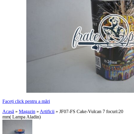
Faceți click pentru a mări
Acasă
»
Magazin
»
Artificii
»
JF07-FS Cake-Vulcan 7 focuri:20
mm( Lampa Aladin)