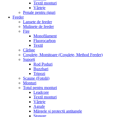
Textil monturi
Vârteje
Penale pentru riguri
Feeder
Lansete de feeder
Mulinete de feeder
Fire
Monofilament
Fluorocarbon
Textil
Cârlige
Coșulețe, Momitoare (Coșulețe, Method Feeder)
Suporți
Rod Poduri
Buzzbari
Tripozi
Scaune (Fotolii)
Monturi
Totul pentru monturi
Leadcore
Textil monturi
Vârteje
Agrafe
Mărgele și protecții antitangle
Stopore