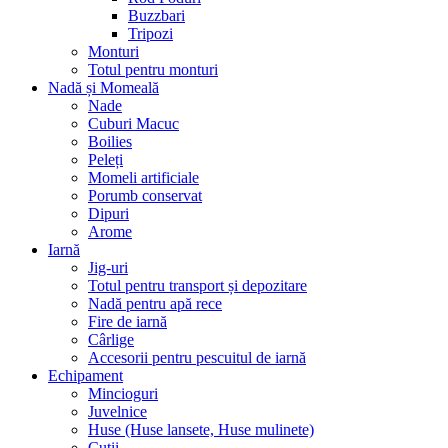
Buzzbari
Tripozi
Monturi
Totul pentru monturi
Nadă și Momeală
Nade
Cuburi Macuc
Boilies
Peleți
Momeli artificiale
Porumb conservat
Dipuri
Arome
Iarnă
Jig-uri
Totul pentru transport și depozitare
Nadă pentru apă rece
Fire de iarnă
Cârlige
Accesorii pentru pescuitul de iarnă
Echipament
Mincioguri
Juvelnice
Huse (Huse lansete, Huse mulinete)
Cutii