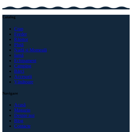
Catalog
Crap
Feeder
Răpitor
Plută
Nadă și Momeală
Iarnă
Echipament
Camping
Bărci
Accesorii
Vânătoare
Navigare
Acasă
Magazin
Despre noi
Blog
Contacte