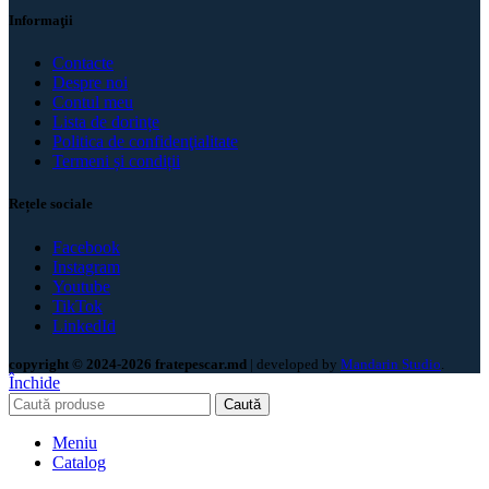
Informaţii
Contacte
Despre noi
Contul meu
Lista de dorințe
Politica de confidenţialitate
Termeni și condiții
Rețele sociale
Facebook
Instagram
Youtube
TikTok
LinkedId
copyright © 2024-2026 fratepescar.md
| developed by
Mandarin Studio
.
Închide
Caută
Meniu
Catalog