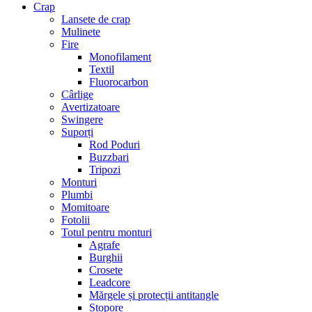
Crap
Lansete de crap
Mulinete
Fire
Monofilament
Textil
Fluorocarbon
Cârlige
Avertizatoare
Swingere
Suporți
Rod Poduri
Buzzbari
Tripozi
Monturi
Plumbi
Momitoare
Fotolii
Totul pentru monturi
Agrafe
Burghii
Crosete
Leadcore
Mărgele și protecții antitangle
Stopore