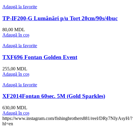
Adaugă la favorite
TP-IF200-G Lumânări p/u Tort 20cm/90s/4buc
80,00
MDL
Adaugă în coș
Adaugă la favorite
TXF696 Fontan Golden Event
255,00
MDL
Adaugă în coș
Adaugă la favorite
XF2014Fontan 60sec. 5M (Gold Sparkles)
630,00
MDL
Adaugă în coș
https://www.instagram.com/fishingbrothers881/reel/DRy7NIyAsyH/?
hl=en