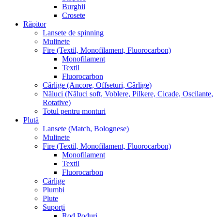
Burghii
Crosete
Răpitor
Lansete de spinning
Mulinete
Fire (Textil, Monofilament, Fluorocarbon)
Monofilament
Textil
Fluorocarbon
Cârlige (Ancore, Offseturi, Cârlige)
Năluci (Năluci soft, Voblere, Pilkere, Cicade, Oscilante,
Rotative)
Totul pentru monturi
Plută
Lansete (Match, Bolognese)
Mulinete
Fire (Textil, Monofilament, Fluorocarbon)
Monofilament
Textil
Fluorocarbon
Cârlige
Plumbi
Plute
Suporți
Rod Poduri