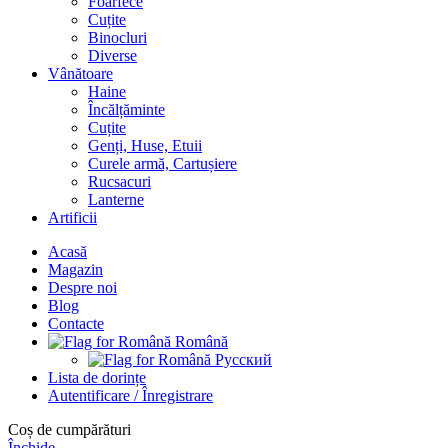
Foarfece
Cuțite
Binocluri
Diverse
Vânătoare
Haine
Încălțăminte
Cuțite
Genți, Huse, Etuii
Curele armă, Cartușiere
Rucsacuri
Lanterne
Artificii
Acasă
Magazin
Despre noi
Blog
Contacte
Română
Русский
Lista de dorințe
Autentificare / Înregistrare
Coș de cumpărături
Închide