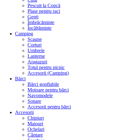
Pescuit la Copcă
Plase pentru raci
Genți
Îmbrăcăminte
Încălțăminte
Camping
Scaune
Corturi
Umbrele
Lanterne
Aragazuri
Totul pentru picnic
Accesorii (Camping)
Bărci
Bărci gonflabile
Motoare pentru bărci
Navomodele
Sonare
Accesorii pentru bărci
Accesorii
Chipiuri
Maiouri
Ochelari
Cântare