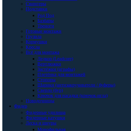
Свингеры
Подставки
Род Под
Базбары
Треноги
Готовые монтажи
Грузила
Кормушки
Кресла
Всё для монтажа
Ледкор (Leadcore)
Вертлюжки
Застёжки (аграфы)
Плетёнка для монтажей
Стопоры
Шарики (антизакручиватели / буферы)
Сверло (бур)
Крючок для насадки (крючок-игла)
Поводочницы
Фидер
Фидерные удилища
Фидерные катушки
Леска и шнуры
Монофильная