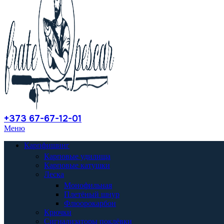
+373 67-67-12-01
Меню
Карпфишинг
Карповые удилища
Карповые катушки
Леска
Монофильная
Плетёный шнур
Флюорокарбон
Крючки
Сигнализаторы поклёвки