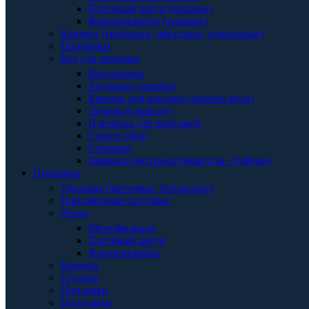
Плетёный шнур (хищник)
Флюорокарбон (хищник)
Крючки (тройники, офсетные, одинарные)
Приманки
Всё для монтажа
Вертлюжки
Застёжки (аграфы)
Крючок для насадки (крючок-игла)
Ледкор (Leadcore)
Плетёнка для монтажей
Сверло (бур)
Стопоры
Шарики (антизакручиватели / буферы)
Поплавок
Удилища (матчевые, болонские)
Поплавочные катушки
Леска
Монофильная
Плетёный шнур
Флюорокарбон
Крючки
Грузила
Поплавки
Подставки