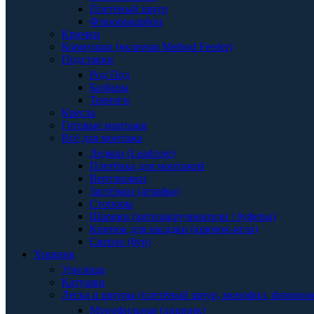
Плетёный шнур
Флюорокарбон
Крючки
Кормушки (включая Method Feeder)
Подставки
Род Под
Базбары
Треноги
Кресла
Готовые монтажи
Всё для монтажа
Ледкор (Leadcore)
Плетёнка для монтажей
Вертлюжки
Застёжки (аграфы)
Стопоры
Шарики (антизакручиватели / буферы)
Крючок для насадки (крючок-игла)
Сверло (бур)
Хищник
Удилища
Катушки
Леска и шнуры (плетёный шнур, монофил, флюоро
Монофильная (хищник)