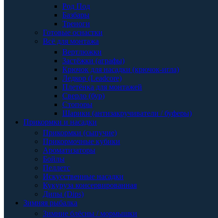
Род Под
Базбары
Треноги
Готовые оснастки
Всё для монтажа
Вертлюжки
Застёжки (аграфы)
Крючок для насадки (крючок-игла)
Ледкор (Leadcore)
Плетёнка для монтажей
Сверло (бур)
Стопоры
Шарики (антизакручиватели / буферы)
Прикормки и насадки
Прикормки (сыпучие)
Прикормочные кубики
Ароматизаторы
Бойлы
Пеллетс
Искусственные насадки
Кукуруза консервированная
Дипы (Dips)
Зимняя рыбалка
Зимние блёсны / мормышки