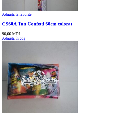
Adaugă la favorite
CS60A Tun Confetti 60cm colorat
90,00
MDL
Adaugă în coș