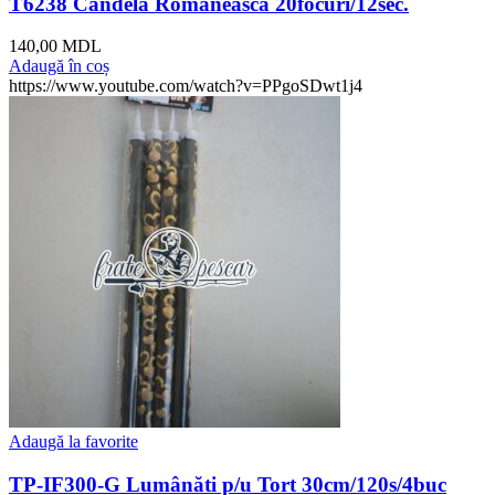
T6238 Candelă Românească 20focuri/12sec.
140,00
MDL
Adaugă în coș
https://www.youtube.com/watch?v=PPgoSDwt1j4
Adaugă la favorite
TP-IF300-G Lumânăti p/u Tort 30cm/120s/4buc