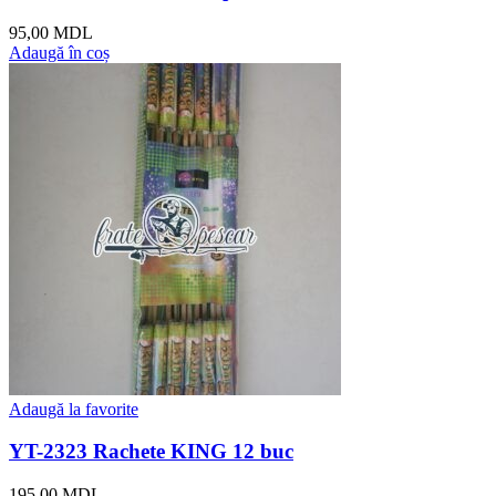
95,00
MDL
Adaugă în coș
Adaugă la favorite
YT-2323 Rachete KING 12 buc
195,00
MDL