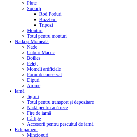
Plute
Suporți
Rod Poduri
Buzzbari
Tripozi
Monturi
Totul pentru monturi
Nadă și Momeală
Nade
Cuburi Macuc
Boilies
Peleți
Momeli artificiale
Porumb conservat
Dipuri
Arome
Iarnă
Jig-uri
Totul pentru transport și depozitare
Nadă pentru apă rece
Fire de iarnă
Cârlige
Accesorii pentru pescuitul de iarnă
Echipament
Mincioguri