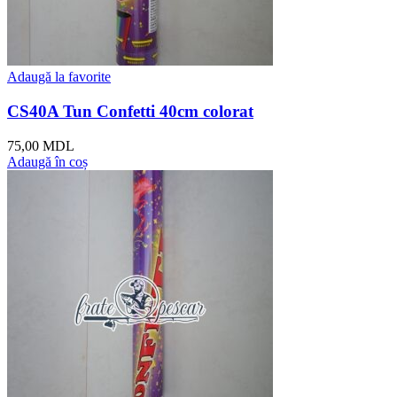
Adaugă la favorite
CS40A Tun Confetti 40cm colorat
75,00
MDL
Adaugă în coș