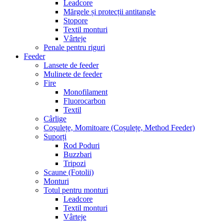
Leadcore
Mărgele și protecții antitangle
Stopore
Textil monturi
Vârteje
Penale pentru riguri
Feeder
Lansete de feeder
Mulinete de feeder
Fire
Monofilament
Fluorocarbon
Textil
Cârlige
Coșulețe, Momitoare (Coșulețe, Method Feeder)
Suporți
Rod Poduri
Buzzbari
Tripozi
Scaune (Fotolii)
Monturi
Totul pentru monturi
Leadcore
Textil monturi
Vârteje