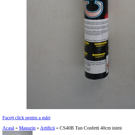
Faceți click pentru a mări
Acasă
»
Magazin
»
Artificii
»
CS40B Tun Confetti 40cm inimi