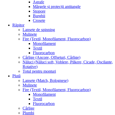
Agrafe
Mărgele și protecții antitangle
Stopore
Burghii
Crosete
Răpitor
Lansete de spinning
Mulinete
Fire (Textil, Monofilament, Fluorocarbon)
Monofilament
Textil
Fluorocarbon
Cârlige (Ancore, Offseturi, Cârlige)
Năluci (Năluci soft, Voblere, Pilkere, Cicade, Oscilante,
Rotative)
Totul pentru monturi
Plută
Lansete (Match, Bolognese)
Mulinete
Fire (Textil, Monofilament, Fluorocarbon)
Monofilament
Textil
Fluorocarbon
Cârlige
Plumbi