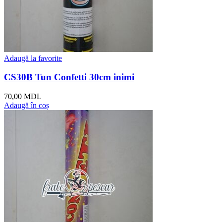
Adaugă la favorite
CS30B Tun Confetti 30cm inimi
70,00
MDL
Adaugă în coș