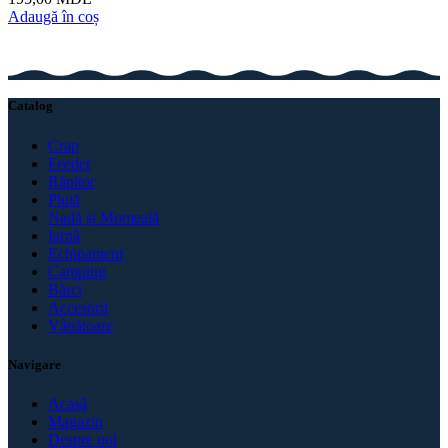
Adaugă în coș
Catalog
Crap
Feeder
Răpitor
Plută
Nadă și Momeală
Iarnă
Echipament
Camping
Bărci
Accesorii
Vânătoare
Navigare
Acasă
Magazin
Despre noi