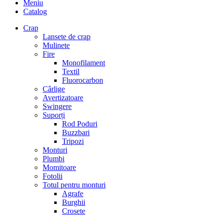
Meniu
Catalog
Crap
Lansete de crap
Mulinete
Fire
Monofilament
Textil
Fluorocarbon
Cârlige
Avertizatoare
Swingere
Suporți
Rod Poduri
Buzzbari
Tripozi
Monturi
Plumbi
Momitoare
Fotolii
Totul pentru monturi
Agrafe
Burghii
Crosete