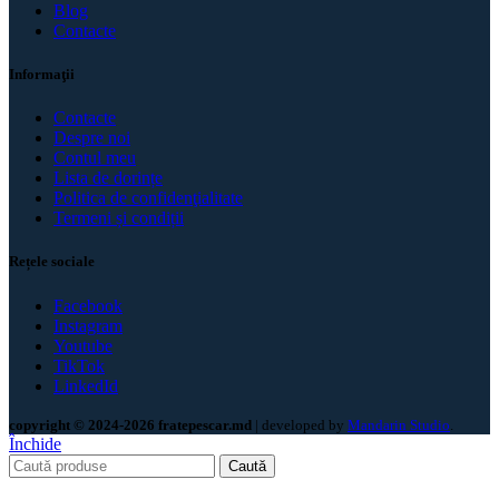
Blog
Contacte
Informaţii
Contacte
Despre noi
Contul meu
Lista de dorințe
Politica de confidenţialitate
Termeni și condiții
Rețele sociale
Facebook
Instagram
Youtube
TikTok
LinkedId
copyright © 2024-2026 fratepescar.md
| developed by
Mandarin Studio
.
Închide
Caută