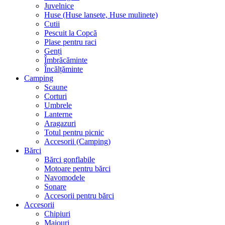
Juvelnice
Huse (Huse lansete, Huse mulinete)
Cutii
Pescuit la Copcă
Plase pentru raci
Genți
Îmbrăcăminte
Încălțăminte
Camping
Scaune
Corturi
Umbrele
Lanterne
Aragazuri
Totul pentru picnic
Accesorii (Camping)
Bărci
Bărci gonflabile
Motoare pentru bărci
Navomodele
Sonare
Accesorii pentru bărci
Accesorii
Chipiuri
Maiouri