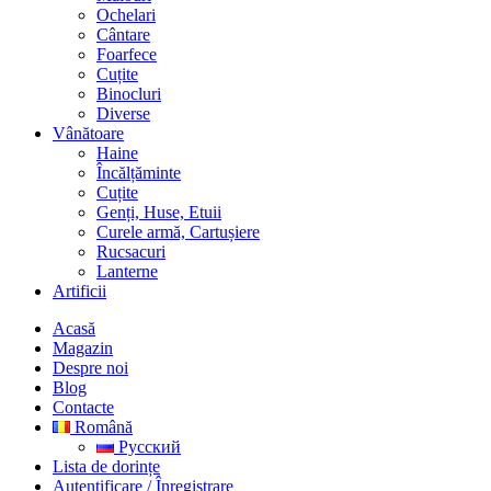
Ochelari
Cântare
Foarfece
Cuțite
Binocluri
Diverse
Vânătoare
Haine
Încălțăminte
Cuțite
Genți, Huse, Etuii
Curele armă, Cartușiere
Rucsacuri
Lanterne
Artificii
Acasă
Magazin
Despre noi
Blog
Contacte
Română
Русский
Lista de dorințe
Autentificare / Înregistrare