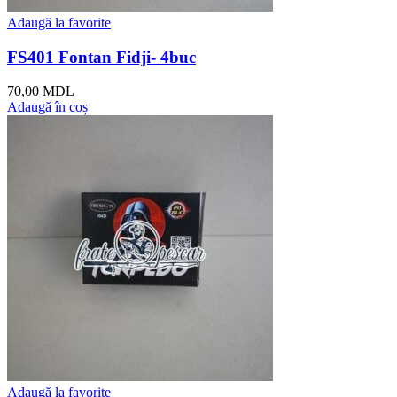
Adaugă la favorite
FS401 Fontan Fidji- 4buc
70,00
MDL
Adaugă în coș
Adaugă la favorite