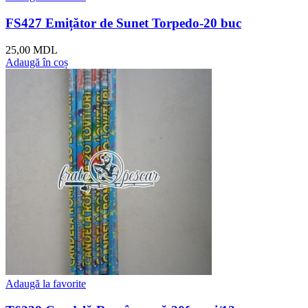
FS427 Emițător de Sunet Torpedo-20 buc
25,00
MDL
Adaugă în coș
Adaugă la favorite