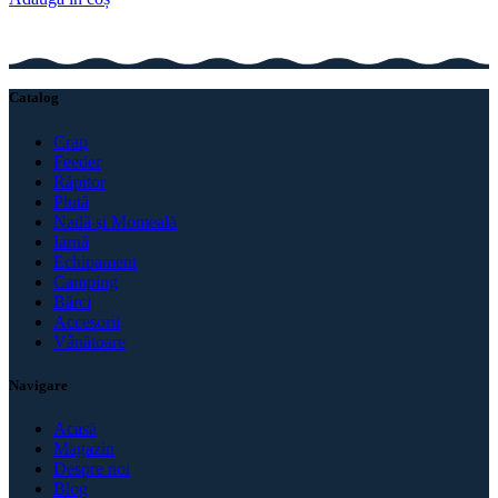
Catalog
Crap
Feeder
Răpitor
Plută
Nadă și Momeală
Iarnă
Echipament
Camping
Bărci
Accesorii
Vânătoare
Navigare
Acasă
Magazin
Despre noi
Blog