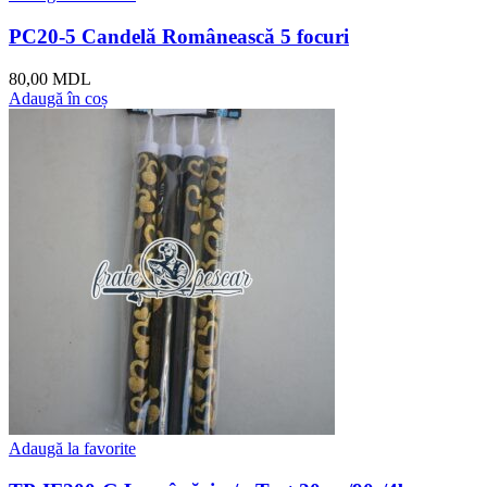
PC20-5 Candelă Românească 5 focuri
80,00
MDL
Adaugă în coș
Adaugă la favorite