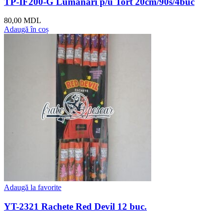
TP-IF200-G Lumânări p/u Tort 20cm/90s/4buc
80,00
MDL
Adaugă în coș
Adaugă la favorite
YT-2321 Rachete Red Devil 12 buc.