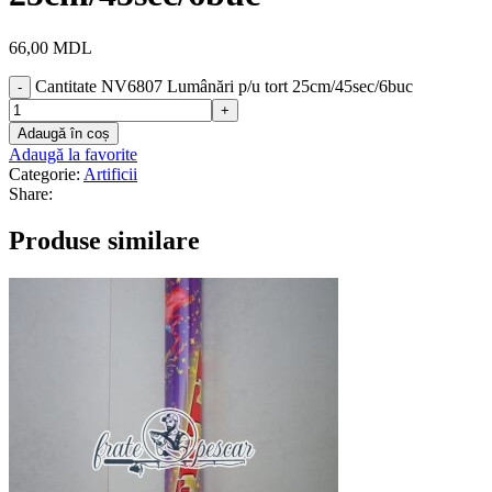
66,00
MDL
Cantitate NV6807 Lumânări p/u tort 25cm/45sec/6buc
Adaugă în coș
Adaugă la favorite
Categorie:
Artificii
Share:
Produse similare