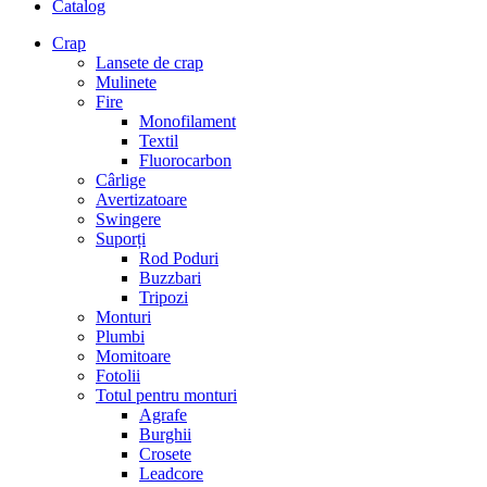
Catalog
Crap
Lansete de crap
Mulinete
Fire
Monofilament
Textil
Fluorocarbon
Cârlige
Avertizatoare
Swingere
Suporți
Rod Poduri
Buzzbari
Tripozi
Monturi
Plumbi
Momitoare
Fotolii
Totul pentru monturi
Agrafe
Burghii
Crosete
Leadcore