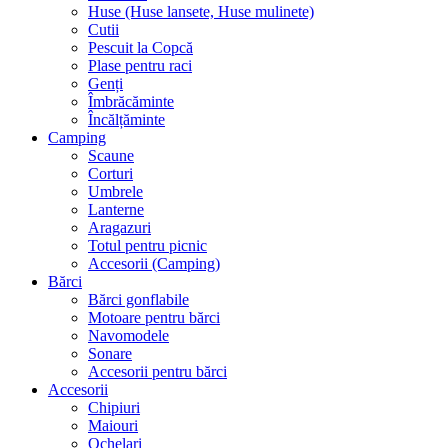
Huse (Huse lansete, Huse mulinete)
Cutii
Pescuit la Copcă
Plase pentru raci
Genți
Îmbrăcăminte
Încălțăminte
Camping
Scaune
Corturi
Umbrele
Lanterne
Aragazuri
Totul pentru picnic
Accesorii (Camping)
Bărci
Bărci gonflabile
Motoare pentru bărci
Navomodele
Sonare
Accesorii pentru bărci
Accesorii
Chipiuri
Maiouri
Ochelari