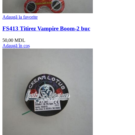
Adaugă la favorite
FS413 Titirez Vampire Boom-2 buc
50,00
MDL
Adaugă în coș