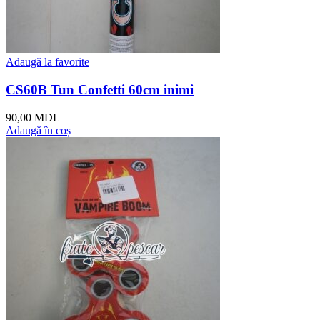
Adaugă la favorite
CS60B Tun Confetti 60cm inimi
90,00
MDL
Adaugă în coș