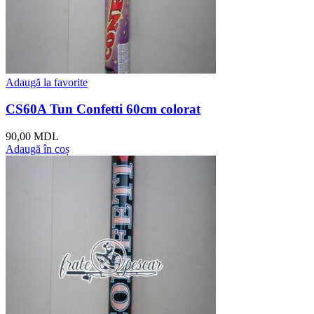
Adaugă la favorite
CS60A Tun Confetti 60cm colorat
90,00
MDL
Adaugă în coș