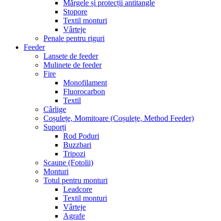
Mărgele și protecții antitangle
Stopore
Textil monturi
Vârteje
Penale pentru riguri
Feeder
Lansete de feeder
Mulinete de feeder
Fire
Monofilament
Fluorocarbon
Textil
Cârlige
Coșulețe, Momitoare (Coșulețe, Method Feeder)
Suporți
Rod Poduri
Buzzbari
Tripozi
Scaune (Fotolii)
Monturi
Totul pentru monturi
Leadcore
Textil monturi
Vârteje
Agrafe