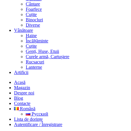
Cântare
Foarfece
Cuțite
Binocluri
Diverse
Vânătoare
Haine
Încălțăminte
Cuțite
Genți, Huse, Etuii
Curele armă, Cartușiere
Rucsacuri
Lanterne
Artificii
Acasă
Magazin
Despre noi
Blog
Contacte
Română
Русский
Lista de dorințe
Autentificare / Înregistrare