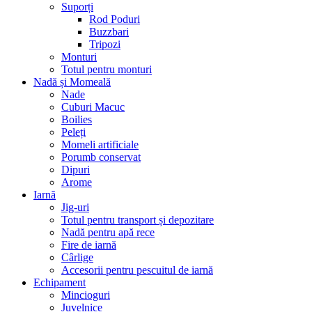
Suporți
Rod Poduri
Buzzbari
Tripozi
Monturi
Totul pentru monturi
Nadă și Momeală
Nade
Cuburi Macuc
Boilies
Peleți
Momeli artificiale
Porumb conservat
Dipuri
Arome
Iarnă
Jig-uri
Totul pentru transport și depozitare
Nadă pentru apă rece
Fire de iarnă
Cârlige
Accesorii pentru pescuitul de iarnă
Echipament
Mincioguri
Juvelnice