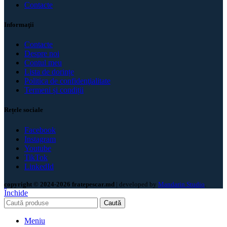
Contacte
Informaţii
Contacte
Despre noi
Contul meu
Lista de dorințe
Politica de confidenţialitate
Termeni și condiții
Rețele sociale
Facebook
Instagram
Youtube
TikTok
LinkedId
copyright © 2024-2026 fratepescar.md
| developed by
Mandarin Studio
.
Închide
Caută
Meniu