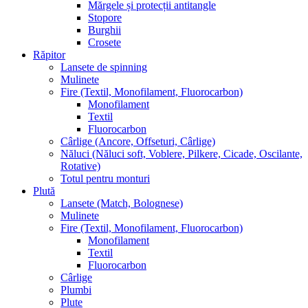
Mărgele și protecții antitangle
Stopore
Burghii
Crosete
Răpitor
Lansete de spinning
Mulinete
Fire (Textil, Monofilament, Fluorocarbon)
Monofilament
Textil
Fluorocarbon
Cârlige (Ancore, Offseturi, Cârlige)
Năluci (Năluci soft, Voblere, Pilkere, Cicade, Oscilante,
Rotative)
Totul pentru monturi
Plută
Lansete (Match, Bolognese)
Mulinete
Fire (Textil, Monofilament, Fluorocarbon)
Monofilament
Textil
Fluorocarbon
Cârlige
Plumbi
Plute