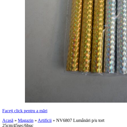
Faceți click pentru a mări
Acasă
»
Magazin
»
Artificii
»
NV6807 Lumânări p/u tort
25cm/45sec/6buc