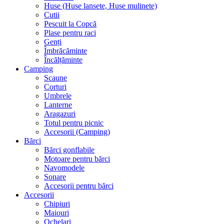
Huse (Huse lansete, Huse mulinete)
Cutii
Pescuit la Copcă
Plase pentru raci
Genți
Îmbrăcăminte
Încălțăminte
Camping
Scaune
Corturi
Umbrele
Lanterne
Aragazuri
Totul pentru picnic
Accesorii (Camping)
Bărci
Bărci gonflabile
Motoare pentru bărci
Navomodele
Sonare
Accesorii pentru bărci
Accesorii
Chipiuri
Maiouri
Ochelari