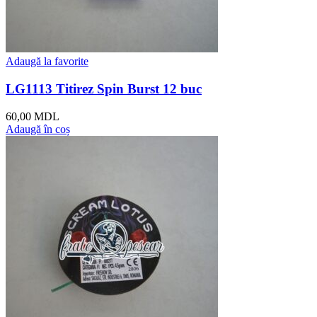
Adaugă la favorite
LG1113 Titirez Spin Burst 12 buc
60,00
MDL
Adaugă în coș