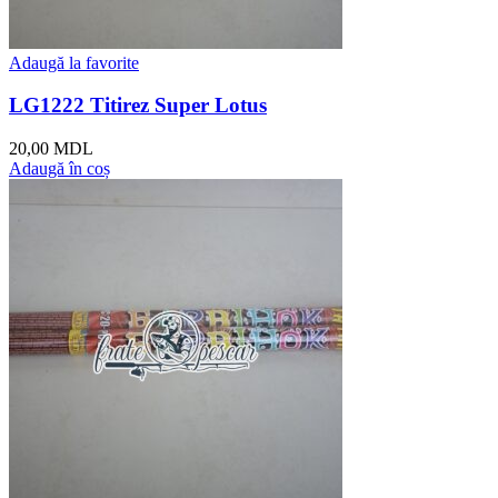
Adaugă la favorite
LG1222 Titirez Super Lotus
20,00
MDL
Adaugă în coș