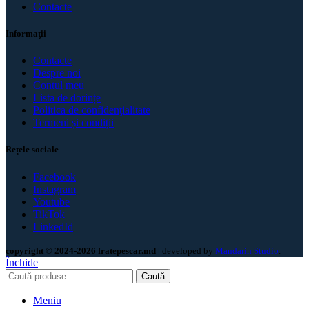
Contacte
Informaţii
Contacte
Despre noi
Contul meu
Lista de dorințe
Politica de confidenţialitate
Termeni și condiții
Rețele sociale
Facebook
Instagram
Youtube
TikTok
LinkedId
copyright © 2024-2026 fratepescar.md
| developed by
Mandarin Studio
.
Închide
Caută
Meniu