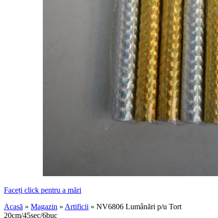
Faceți click pentru a mări
Acasă
»
Magazin
»
Artificii
»
NV6806 Lumânări p/u Tort
20cm/45sec/6buc