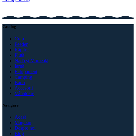
Catalog
Crap
Feeder
Răpitor
Plută
Nadă și Momeală
Iarnă
Echipament
Camping
Bărci
Accesorii
Vânătoare
Navigare
Acasă
Magazin
Despre noi
Blog