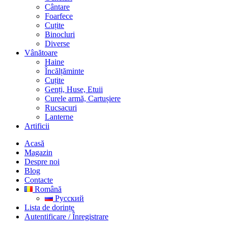
Cântare
Foarfece
Cuțite
Binocluri
Diverse
Vânătoare
Haine
Încălțăminte
Cuțite
Genți, Huse, Etuii
Curele armă, Cartușiere
Rucsacuri
Lanterne
Artificii
Acasă
Magazin
Despre noi
Blog
Contacte
Română
Русский
Lista de dorințe
Autentificare / Înregistrare