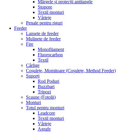
Mărgele și protecții antitangle
Stopore
Textil monturi
Vârteje
Penale pentru riguri
Feeder
Lansete de feeder
Mulinete de feeder
Fire
Monofilament
Fluorocarbon
Textil
Cârlige
Coșulețe, Momitoare (Coșulețe, Method Feeder)
Suporți
Rod Poduri
Buzzbari
Tripozi
Scaune (Fotolii)
Monturi
Totul pentru monturi
Leadcore
Textil monturi
Vârteje
Agrafe