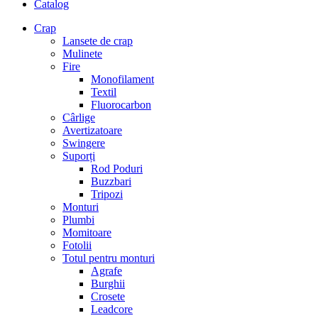
Catalog
Crap
Lansete de crap
Mulinete
Fire
Monofilament
Textil
Fluorocarbon
Cârlige
Avertizatoare
Swingere
Suporți
Rod Poduri
Buzzbari
Tripozi
Monturi
Plumbi
Momitoare
Fotolii
Totul pentru monturi
Agrafe
Burghii
Crosete
Leadcore