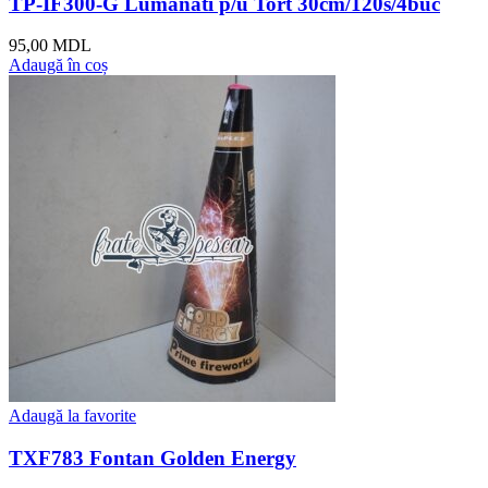
TP-IF300-G Lumânăti p/u Tort 30cm/120s/4buc
95,00
MDL
Adaugă în coș
Adaugă la favorite
TXF783 Fontan Golden Energy