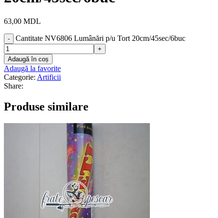
63,00
MDL
Cantitate NV6806 Lumânări p/u Tort 20cm/45sec/6buc
Adaugă în coș
Adaugă la favorite
Categorie:
Artificii
Share:
Produse similare