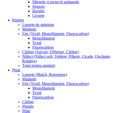
Mărgele și protecții antitangle
Stopore
Burghii
Crosete
Răpitor
Lansete de spinning
Mulinete
Fire (Textil, Monofilament, Fluorocarbon)
Monofilament
Textil
Fluorocarbon
Cârlige (Ancore, Offseturi, Cârlige)
Năluci (Năluci soft, Voblere, Pilkere, Cicade, Oscilante,
Rotative)
Totul pentru monturi
Plută
Lansete (Match, Bolognese)
Mulinete
Fire (Textil, Monofilament, Fluorocarbon)
Monofilament
Textil
Fluorocarbon
Cârlige
Plumbi
Plute