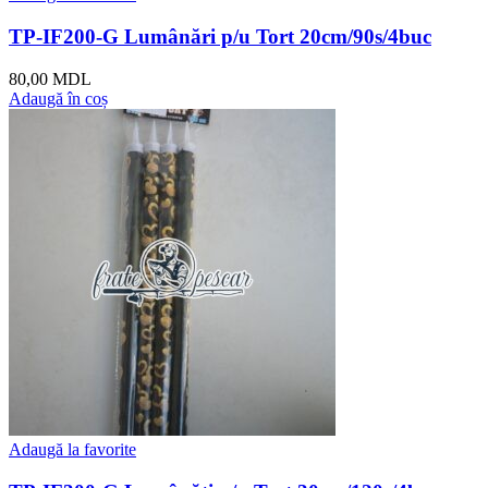
TP-IF200-G Lumânări p/u Tort 20cm/90s/4buc
80,00
MDL
Adaugă în coș
Adaugă la favorite