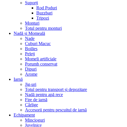
Suporți
Rod Poduri
Buzzbari
Tripozi
Monturi
Totul pentru monturi
Nadă și Momeală
Nade
Cuburi Macuc
Boilies
Peleți
Momeli artificiale
Porumb conservat
Dipuri
Arome
Iarnă
Jig-uri
Totul pentru transport și depozitare
Nadă pentru apă rece
Fire de iarnă
Cârlige
Accesorii pentru pescuitul de iarnă
Echipament
Mincioguri
Juvelnice