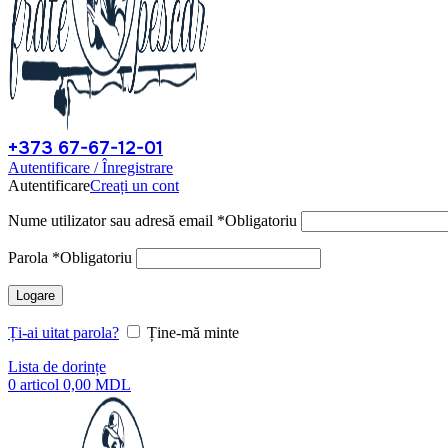
+373 67-67-12-01
Autentificare / Înregistrare
Autentificare
Creați un cont
Nume utilizator sau adresă email
*
Obligatoriu
Parola
*
Obligatoriu
Logare
Ți-ai uitat parola?
Ține-mă minte
Lista de dorințe
0
articol
0,00
MDL