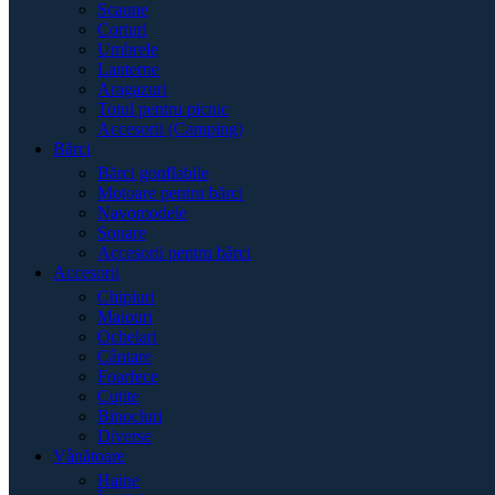
Scaune
Corturi
Umbrele
Lanterne
Aragazuri
Totul pentru picnic
Accesorii (Camping)
Bărci
Bărci gonflabile
Motoare pentru bărci
Navomodele
Sonare
Accesorii pentru bărci
Accesorii
Chipiuri
Maiouri
Ochelari
Cântare
Foarfece
Cuțite
Binocluri
Diverse
Vânătoare
Haine