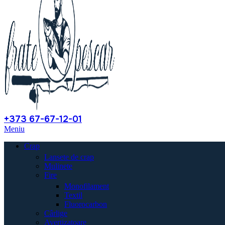
+373 67-67-12-01
Meniu
Crap
Lansete de crap
Mulinete
Fire
Monofilament
Textil
Fluorocarbon
Cârlige
Avertizatoare