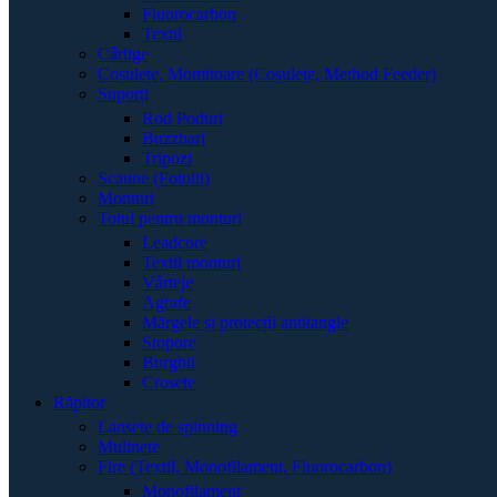
Fluorocarbon
Textil
Cârlige
Coșulețe, Momitoare (Coșulețe, Method Feeder)
Suporți
Rod Poduri
Buzzbari
Tripozi
Scaune (Fotolii)
Monturi
Totul pentru monturi
Leadcore
Textil monturi
Vârteje
Agrafe
Mărgele și protecții antitangle
Stopore
Burghii
Crosete
Răpitor
Lansete de spinning
Mulinete
Fire (Textil, Monofilament, Fluorocarbon)
Monofilament