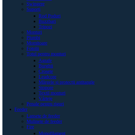
Swingere
Suporți
Rod Poduri
Buzzbari
Tripozi
Monturi
Plumbi
Momitoare
Fotolii
Totul pentru monturi
Agrafe
Burghii
Crosete
Leadcore
Mărgele și protecții antitangle
Stopore
Textil monturi
Vârteje
Penale pentru riguri
Feeder
Lansete de feeder
Mulinete de feeder
Fire
Monofilament