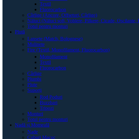
Textil
Fluorocarbon
Cârlige (Ancore, Offseturi, Cârlige)
Năluci (Năluci soft, Voblere, Pilkere, Cicade, Oscilante, 
Totul pentru monturi
Plută
Lansete (Match, Bolognese)
Mulinete
Fire (Textil, Monofilament, Fluorocarbon)
Monofilament
Textil
Fluorocarbon
Cârlige
Plumbi
Plute
Suporți
Rod Poduri
Buzzbari
Tripozi
Monturi
Totul pentru monturi
Nadă și Momeală
Nade
Cuburi Macuc