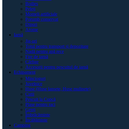
Boilies
Peleți
Momeli artificiale
Porumb conservat
Dipuri
Arome
Iarnă
Jig-uri
Totul pentru transport și depozitare
Nadă pentru apă rece
Fire de iarnă
Cârlige
Accesorii pentru pescuitul de iarnă
Echipament
Mincioguri
Juvelnice
Huse (Huse lansete, Huse mulinete)
Cutii
Pescuit la Copcă
Plase pentru raci
Genți
Îmbrăcăminte
Încălțăminte
Camping