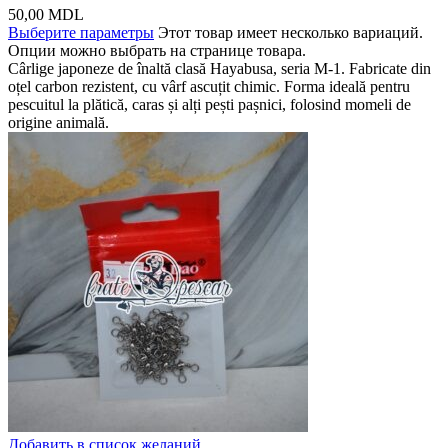
50,00
MDL
Выберите параметры
Этот товар имеет несколько вариаций.
Опции можно выбрать на странице товара.
Cârlige japoneze de înaltă clasă Hayabusa, seria M-1. Fabricate din
oțel carbon rezistent, cu vârf ascuțit chimic. Forma ideală pentru
pescuitul la plătică, caras și alți pești pașnici, folosind momeli de
origine animală.
Добавить в список желаний