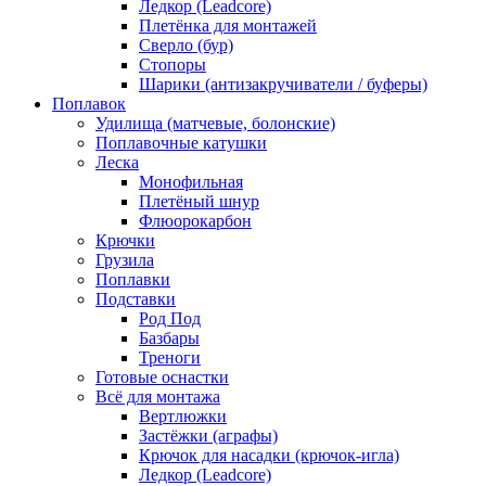
Ледкор (Leadcore)
Плетёнка для монтажей
Сверло (бур)
Стопоры
Шарики (антизакручиватели / буферы)
Поплавок
Удилища (матчевые, болонские)
Поплавочные катушки
Леска
Монофильная
Плетёный шнур
Флюорокарбон
Крючки
Грузила
Поплавки
Подставки
Род Под
Базбары
Треноги
Готовые оснастки
Всё для монтажа
Вертлюжки
Застёжки (аграфы)
Крючок для насадки (крючок-игла)
Ледкор (Leadcore)