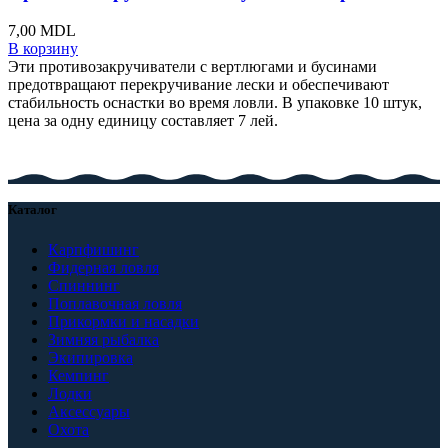
7,00
MDL
В корзину
Эти противозакручиватели с вертлюгами и бусинами
предотвращают перекручивание лески и обеспечивают
стабильность оснастки во время ловли. В упаковке 10 штук,
цена за одну единицу составляет 7 лей.
Каталог
Карпфишинг
Фидерная ловля
Спиннинг
Поплавочная ловля
Прикормки и насадки
Зимняя рыбалка
Экипировка
Кемпинг
Лодки
Аксессуары
Охота