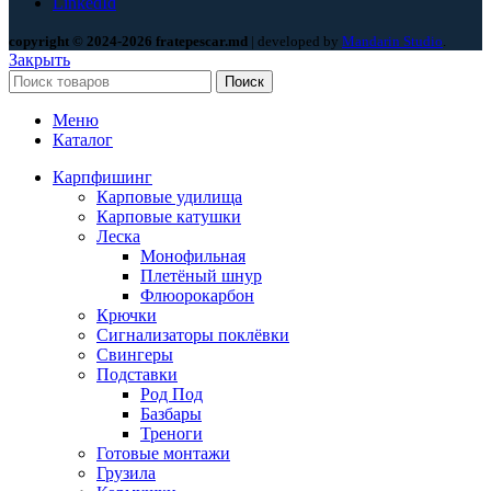
LinkedId
copyright © 2024-2026 fratepescar.md
| developed by
Mandarin Studio
.
Закрыть
Поиск
Меню
Каталог
Карпфишинг
Карповые удилища
Карповые катушки
Леска
Монофильная
Плетёный шнур
Флюорокарбон
Крючки
Сигнализаторы поклёвки
Свингеры
Подставки
Род Под
Базбары
Треноги
Готовые монтажи
Грузила