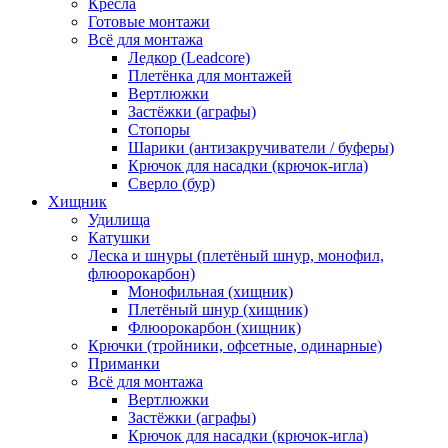
Кресла
Готовые монтажи
Всё для монтажа
Ледкор (Leadcore)
Плетёнка для монтажей
Вертлюжки
Застёжки (аграфы)
Стопоры
Шарики (антизакручиватели / буферы)
Крючок для насадки (крючок-игла)
Сверло (бур)
Хищник
Удилища
Катушки
Леска и шнуры (плетёный шнур, монофил,
флюорокарбон)
Монофильная (хищник)
Плетёный шнур (хищник)
Флюорокарбон (хищник)
Крючки (тройники, офсетные, одинарные)
Приманки
Всё для монтажа
Вертлюжки
Застёжки (аграфы)
Крючок для насадки (крючок-игла)