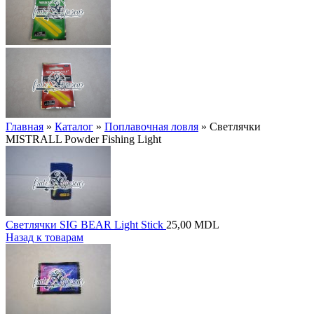
Главная
»
Каталог
»
Поплавочная ловля
»
Светлячки
MISTRALL Powder Fishing Light
Светлячки SIG BEAR Light Stick
25,00
MDL
Назад к товарам