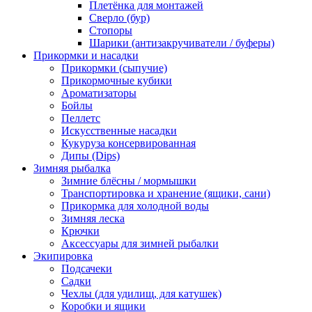
Плетёнка для монтажей
Сверло (бур)
Стопоры
Шарики (антизакручиватели / буферы)
Прикормки и насадки
Прикормки (сыпучие)
Прикормочные кубики
Ароматизаторы
Бойлы
Пеллетс
Искусственные насадки
Кукуруза консервированная
Дипы (Dips)
Зимняя рыбалка
Зимние блёсны / мормышки
Транспортировка и хранение (ящики, сани)
Прикормка для холодной воды
Зимняя леска
Крючки
Аксессуары для зимней рыбалки
Экипировка
Подсачеки
Садки
Чехлы (для удилищ, для катушек)
Коробки и ящики