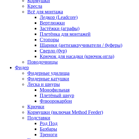
Кормушки
Кресла
Всё для монтажа
Ледкор (Leadcore)
Вертлюжки
Застёжки (аграфы)
Плетёнка для монтажей
Стопоры
Шарики (антизакручиватели / буферы)
Сверло (бур)
Крючок для насадки (крючок-игла)
Поводочницы
Фидер
Фидерные удилища
Фидерные катушки
Леска и шнуры
Монофильная
Плетёный шнур
Флюорокарбон
Крючки
Кормушки (включая Method Feeder)
Подставки
Род Под
Базбары
Треноги