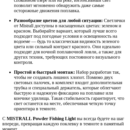
спокойном озере или на реке, интенсивный свет
позволит мгновенно обнаружить даже самые
осторожные движения поплавка.
Разнообразие цветов для любой ситуации:
Светлячки
от Mistrall доступны в насыщенных цветах: зеленом и
красном. Выбирайте вариант, который лучше всего
подходит под погодные условия и освещенность на
водоеме — будь то классическая видимость зеленого
цвета или сильный контраст красного. Они идеально
подходят для ночной поплавочной ловли, а также для
других техник, требующих постоянного визуального
контроля.
Простой и быстрый монтаж:
Набор разработан так,
чтобы не создавать лишних хлопот. Помимо двух
световых палочек, в комплект входит дополнительная
трубка и специальный держатель, которые облегчают
быструю и надежную фиксацию на поплавке или
кончике удилища. Такая стабильность гарантирует, что
свет останется на месте, обеспечивая четкую точку
ориентира в темноте.
С
MISTRALL Powder Fishing Light
вы всегда будете на шаг
впереди, превращая каждую поклевку в темноте в памятный
момент.