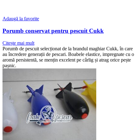
Adaugă la favorite
Porumb conservat pentru pescuit Cukk
Citește mai mult
Porumb de pescuit selecționat de la brandul maghiar Cukk, în care
au încredere generații de pescari. Boabele elastice, impregnate cu o
aromă persistentă, se mențin excelent pe cârlig și atrag orice pește
pașnic.