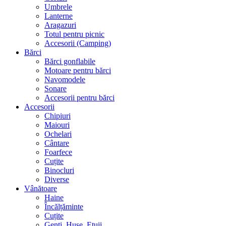
Umbrele
Lanterne
Aragazuri
Totul pentru picnic
Accesorii (Camping)
Bărci
Bărci gonflabile
Motoare pentru bărci
Navomodele
Sonare
Accesorii pentru bărci
Accesorii
Chipiuri
Maiouri
Ochelari
Cântare
Foarfece
Cuțite
Binocluri
Diverse
Vânătoare
Haine
Încălțăminte
Cuțite
Genți, Huse, Etuii