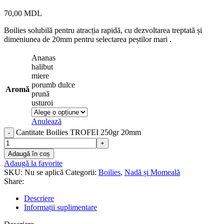
70,00
MDL
Boilies solubilă pentru atracția rapidă, cu dezvoltarea treptată și
dimeniunea de 20mm pentru selectarea peștilor mari .
Ananas
halibut
miere
porumb dulce
Aromă
prună
usturoi
Anulează
Cantitate Boilies TROFEI 250gr 20mm
Adaugă în coș
Adaugă la favorite
SKU:
Nu se aplică
Categorii:
Boilies
,
Nadă și Momeală
Share:
Descriere
Informații suplimentare