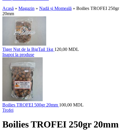
Acasă
»
Magazin
»
Nadă și Momeală
»
Boilies TROFEI 250gr
20mm
Tiger Nut de la BigTail 1kg
120,00
MDL
Inapoi la produse
Boilies TROFEI 500gr 20mm
100,00
MDL
Trofei
Boilies TROFEI 250gr 20mm