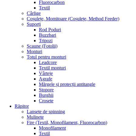
Fluorocarbon
Textil
Cârlige
Coșulețe, Momitoare (Coșulețe, Method Feeder)
Suporți
Rod Poduri
Buzzbari
Tripozi
Scaune (Fotolii)
Monturi
Totul pentru monturi
Leadcore
Textil monturi
Vârteje
Agrafe
Mărgele și protecții antitangle
Stopore
Burghii
Crosete
Răpitor
Lansete de spinning
Mulinete
Fire (Textil, Monofilament, Fluorocarbon)
Monofilament
Textil