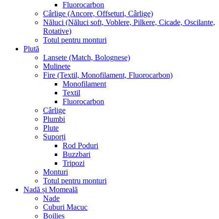
Fluorocarbon
Cârlige (Ancore, Offseturi, Cârlige)
Năluci (Năluci soft, Voblere, Pilkere, Cicade, Oscilante,
Rotative)
Totul pentru monturi
Plută
Lansete (Match, Bolognese)
Mulinete
Fire (Textil, Monofilament, Fluorocarbon)
Monofilament
Textil
Fluorocarbon
Cârlige
Plumbi
Plute
Suporți
Rod Poduri
Buzzbari
Tripozi
Monturi
Totul pentru monturi
Nadă și Momeală
Nade
Cuburi Macuc
Boilies