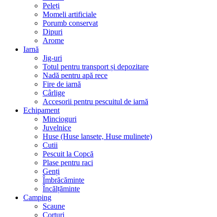
Peleți
Momeli artificiale
Porumb conservat
Dipuri
Arome
Iarnă
Jig-uri
Totul pentru transport și depozitare
Nadă pentru apă rece
Fire de iarnă
Cârlige
Accesorii pentru pescuitul de iarnă
Echipament
Mincioguri
Juvelnice
Huse (Huse lansete, Huse mulinete)
Cutii
Pescuit la Copcă
Plase pentru raci
Genți
Îmbrăcăminte
Încălțăminte
Camping
Scaune
Corturi