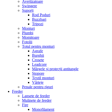
Avertizatoare
Swingere
Suporți
Rod Poduri
Buzzbari
Tripozi
Monturi
Plumbi
Momitoare
Fotolii
Totul pentru monturi
Agrafe
Burghii
Crosete
Leadcore
Mărgele și protecții antitangle
Stopore
Textil monturi
Vârteje
Penale pentru riguri
Feeder
Lansete de feeder
Mulinete de feeder
Fire
Monofilament