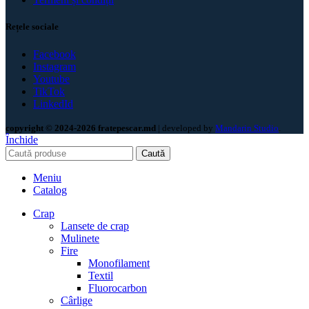
Rețele sociale
Facebook
Instagram
Youtube
TikTok
LinkedId
copyright © 2024-2026 fratepescar.md
| developed by
Mandarin Studio
.
Închide
Caută
Meniu
Catalog
Crap
Lansete de crap
Mulinete
Fire
Monofilament
Textil
Fluorocarbon
Cârlige