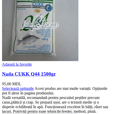
Adaugă la favorite
Nada CUKK Q44 1500gr
95,00
MDL
Selectează opțiunile
Acest produs are mai multe variații. Opțiunile
pot fi alese în pagina produsului.
Nadă versatilă, recomandată pentru pescuitul peștilor precum
caras,plătică și crap. Se prepară ușor, are o textură medie și o
disperie echilibrată în apă. Funcționează excelent în bălți, râuri sau
lacuri. Potrivită pentru toate tehnicile:feeder, method, plută.