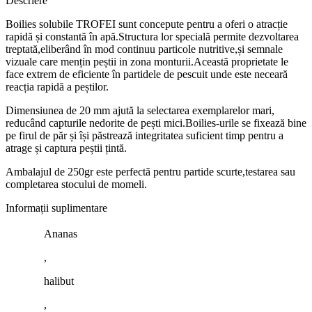
Descriere
Boilies solubile TROFEI sunt concepute pentru a oferi o atracție
rapidă și constantă în apă.Structura lor specială permite dezvoltarea
treptată,eliberând în mod continuu particole nutritive,și semnale
vizuale care mențin peștii in zona monturii.Această proprietate le
face extrem de eficiente în partidele de pescuit unde este neceară
reacția rapidă a peștilor.
Dimensiunea de 20 mm ajută la selectarea exemplarelor mari,
reducând capturile nedorite de pești mici.Boilies-urile se fixează bine
pe firul de păr și își păstrează integritatea suficient timp pentru a
atrage și captura peștii țintă.
Ambalajul de 250gr este perfectă pentru partide scurte,testarea sau
completarea stocului de momeli.
Informații suplimentare
Ananas
,
halibut
,