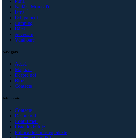
Plută
Nadă și Momeală
Iarnă
Echipament
Camping
Bărci
Accesorii
Vânătoare
Navigare
Acasă
Magazin
Despre noi
Blog
Contacte
Informaţii
Contacte
Despre noi
Contul meu
Lista de dorințe
Politica de confidenţialitate
Termeni și condiții