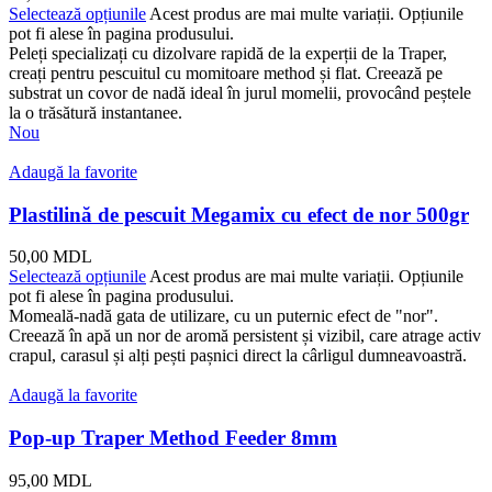
Selectează opțiunile
Acest produs are mai multe variații. Opțiunile
pot fi alese în pagina produsului.
Peleți specializați cu dizolvare rapidă de la experții de la Traper,
creați pentru pescuitul cu momitoare method și flat. Creează pe
substrat un covor de nadă ideal în jurul momelii, provocând peștele
la o trăsătură instantanee.
Nou
Adaugă la favorite
Plastilină de pescuit Megamix cu efect de nor 500gr
50,00
MDL
Selectează opțiunile
Acest produs are mai multe variații. Opțiunile
pot fi alese în pagina produsului.
Momeală-nadă gata de utilizare, cu un puternic efect de "nor".
Creează în apă un nor de aromă persistent și vizibil, care atrage activ
crapul, carasul și alți pești pașnici direct la cârligul dumneavoastră.
Adaugă la favorite
Pop-up Traper Method Feeder 8mm
95,00
MDL