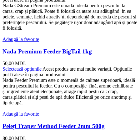
Nada GStream Premium este o nadă ideală pentru pescuitul la
caras, crap și plătică. Poate fi folosită ca atare sau adăugând în ea
pelete, semințe, lichid atractiv în dependență de metoda de pescuit și
preferințele pescarului. Se pegătește ușor doar adăugând apă și poate
fi folosită.
Adaugă la favorite
Nada Premium Feeder BigTail 1kg
50,00
MDL
Selectează opțiunile
Acest produs are mai multe variații. Opțiunile
pot fi alese în pagina produsului.
Nada Feeder Premium este o momeală de calitate superioară, ideală
pentru pescuitul la feeder. Cu o compoziție fină, arome echilibrate
și ingrediente atent elecționate, atrage rapid peștii ca : crap,
caras,plătică și alți pești de apă dulce.Eficientă pe orice anotimp și
tip de apă.
Adaugă la favorite
Peleți Traper Method Feeder 2mm 500g
80,00
MDL