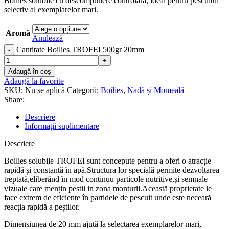
Boilies solubile cu descompunere controlară, ideal pentru pescuitul
selectiv al exemplarelor mari.
Aromă
Anulează
Cantitate Boilies TROFEI 500gr 20mm
Adaugă în coș
Adaugă la favorite
SKU:
Nu se aplică
Categorii:
Boilies
,
Nadă și Momeală
Share:
Descriere
Informații suplimentare
Descriere
Boilies solubile TROFEI sunt concepute pentru a oferi o atracție
rapidă și constantă în apă.Structura lor specială permite dezvoltarea
treptată,eliberând în mod continuu particole nutritive,și semnale
vizuale care mențin peștii in zona monturii.Această proprietate le
face extrem de eficiente în partidele de pescuit unde este neceară
reacția rapidă a peștilor.
Dimensiunea de 20 mm ajută la selectarea exemplarelor mari,