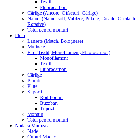
Textil
Fluorocarbon
Cârlige (Ancore, Offseturi, Cârlige)
Năluci (Năluci soft, Voblere, Pilkere, Cicade, Oscilante,
Rotative)
Totul pentru monturi
Plută
Lansete (Match, Bolognese)
Mulinete
Fire (Textil, Monofilament, Fluorocarbon)
Monofilament
Textil
Fluorocarbon
Cârlige
Plumbi
Plute
Suporți
Rod Poduri
Buzzbari
Tripozi
Monturi
Totul pentru monturi
Nadă și Momeală
Nade
Cuburi Macuc