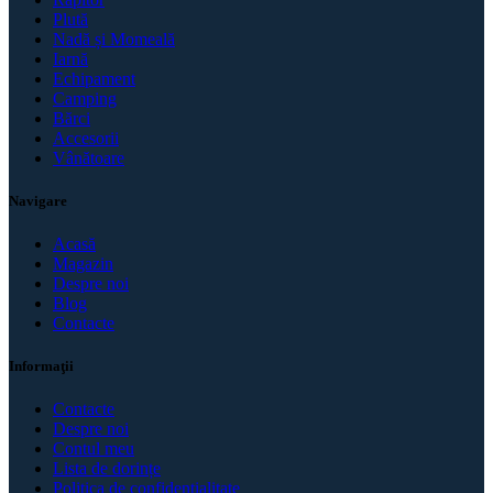
Plută
Nadă și Momeală
Iarnă
Echipament
Camping
Bărci
Accesorii
Vânătoare
Navigare
Acasă
Magazin
Despre noi
Blog
Contacte
Informaţii
Contacte
Despre noi
Contul meu
Lista de dorințe
Politica de confidenţialitate