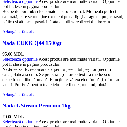
Selectează opțiunile
Acest produs are mai multe variații. Opțiunile
pot fi alese în pagina produsului.
Boabe de porumb selecționate în sirop aromat. Momeală perfect
calibrată, care se menține excelent pe cârlig și atrage crapul, carasul,
plătica și alți pești pașnici. Gata de utilizare direct din borcan.
Adaugă la favorite
Nada CUKK Q44 1500gr
95,00
MDL
Selectează opțiunile
Acest produs are mai multe variații. Opțiunile
pot fi alese în pagina produsului.
Nadă versatilă, recomandată pentru pescuitul peștilor precum
caras,plătică și crap. Se prepară ușor, are o textură medie și o
disperie echilibrată în apă. Funcționează excelent în bălți, râuri sau
lacuri. Potrivită pentru toate tehnicile:feeder, method, plută.
Adaugă la favorite
Nada GStream Premium 1kg
70,00
MDL
Selectează opțiunile
Acest produs are mai multe variații. Opțiunile
pot fi alese în pagina produsului.