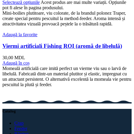
Selectează opțiunile
Acest produs are mai multe variații. Opțiunile
pot fi alese în pagina produsului.
Mini-boilies plutitoare, viu colorate, de la brandul polonez Traper,
create special pentru pescuitul la method-feeder. Aroma intensă și
atractivitatea vizuală provoacă peștele la o trăsătură rapidă.
Adaugă la favorite
Viermi artificiali Fishing ROI (aromă de libelulă)
30,00
MDL
Adaugă în coș
Momeală artificială care imită perfect un vierme viu sau o larvă de
libelulă. Fabricată dintr-un material plutitor și elastic, impregnat cu
un atractant persistent. O alternativă excelentă la momeala vie pentru
pescuitul la plută și feeder.
Catalog
Crap
Feeder
Răpitor