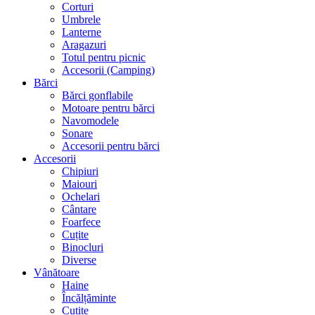
Corturi
Umbrele
Lanterne
Aragazuri
Totul pentru picnic
Accesorii (Camping)
Bărci
Bărci gonflabile
Motoare pentru bărci
Navomodele
Sonare
Accesorii pentru bărci
Accesorii
Chipiuri
Maiouri
Ochelari
Cântare
Foarfece
Cuțite
Binocluri
Diverse
Vânătoare
Haine
Încălțăminte
Cuțite