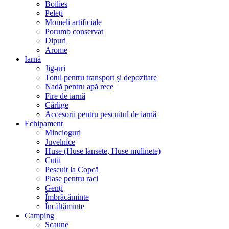
Boilies
Peleți
Momeli artificiale
Porumb conservat
Dipuri
Arome
Iarnă
Jig-uri
Totul pentru transport și depozitare
Nadă pentru apă rece
Fire de iarnă
Cârlige
Accesorii pentru pescuitul de iarnă
Echipament
Mincioguri
Juvelnice
Huse (Huse lansete, Huse mulinete)
Cutii
Pescuit la Copcă
Plase pentru raci
Genți
Îmbrăcăminte
Încălțăminte
Camping
Scaune