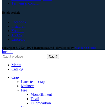
Termeni și condiții
Rețele sociale
Facebook
Instagram
Youtube
TikTok
LinkedId
copyright © 2024-2026 fratepescar.md
| developed by
Mandarin Studio
.
Închide
Caută
Meniu
Catalog
Crap
Lansete de crap
Mulinete
Fire
Monofilament
Textil
Fluorocarbon