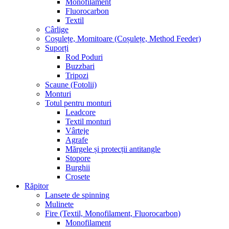
Monofilament
Fluorocarbon
Textil
Cârlige
Coșulețe, Momitoare (Coșulețe, Method Feeder)
Suporți
Rod Poduri
Buzzbari
Tripozi
Scaune (Fotolii)
Monturi
Totul pentru monturi
Leadcore
Textil monturi
Vârteje
Agrafe
Mărgele și protecții antitangle
Stopore
Burghii
Crosete
Răpitor
Lansete de spinning
Mulinete
Fire (Textil, Monofilament, Fluorocarbon)
Monofilament