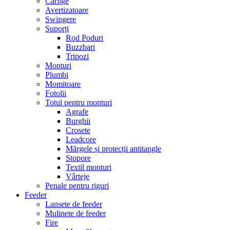
Cârlige
Avertizatoare
Swingere
Suporți
Rod Poduri
Buzzbari
Tripozi
Monturi
Plumbi
Momitoare
Fotolii
Totul pentru monturi
Agrafe
Burghii
Crosete
Leadcore
Mărgele și protecții antitangle
Stopore
Textil monturi
Vârteje
Penale pentru riguri
Feeder
Lansete de feeder
Mulinete de feeder
Fire