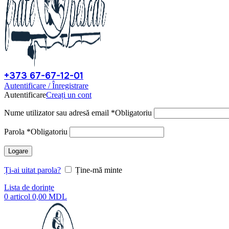
+373 67-67-12-01
Autentificare / Înregistrare
Autentificare
Creați un cont
Nume utilizator sau adresă email
*
Obligatoriu
Parola
*
Obligatoriu
Logare
Ți-ai uitat parola?
Ține-mă minte
Lista de dorințe
0
articol
0,00
MDL