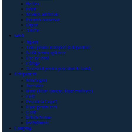
Boilies
Peleți
Momeli artificiale
Porumb conservat
Dipuri
Arome
Iarnă
Jig-uri
Totul pentru transport și depozitare
Nadă pentru apă rece
Fire de iarnă
Cârlige
Accesorii pentru pescuitul de iarnă
Echipament
Mincioguri
Juvelnice
Huse (Huse lansete, Huse mulinete)
Cutii
Pescuit la Copcă
Plase pentru raci
Genți
Îmbrăcăminte
Încălțăminte
Camping