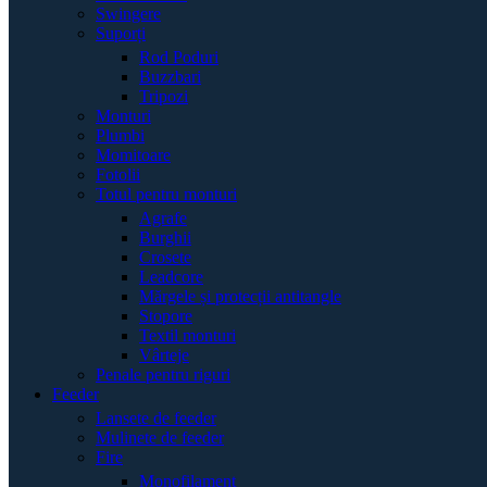
Swingere
Suporți
Rod Poduri
Buzzbari
Tripozi
Monturi
Plumbi
Momitoare
Fotolii
Totul pentru monturi
Agrafe
Burghii
Crosete
Leadcore
Mărgele și protecții antitangle
Stopore
Textil monturi
Vârteje
Penale pentru riguri
Feeder
Lansete de feeder
Mulinete de feeder
Fire
Monofilament