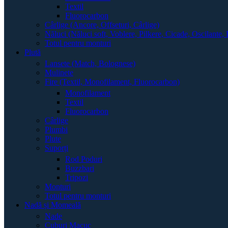
Textil
Fluorocarbon
Cârlige (Ancore, Offseturi, Cârlige)
Năluci (Năluci soft, Voblere, Pilkere, Cicade, Oscilante, 
Totul pentru monturi
Plută
Lansete (Match, Bolognese)
Mulinete
Fire (Textil, Monofilament, Fluorocarbon)
Monofilament
Textil
Fluorocarbon
Cârlige
Plumbi
Plute
Suporți
Rod Poduri
Buzzbari
Tripozi
Monturi
Totul pentru monturi
Nadă și Momeală
Nade
Cuburi Macuc