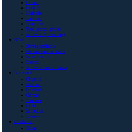
Scaune
Corturi
Umbrele
Lanterne
Aragazuri
Totul pentru picnic
Accesorii (Camping)
Bărci
Bărci gonflabile
Motoare pentru bărci
Navomodele
Sonare
Accesorii pentru bărci
Accesorii
Chipiuri
Maiouri
Ochelari
Cântare
Foarfece
Cuțite
Binocluri
Diverse
Vânătoare
Haine