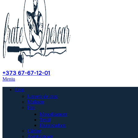
+373 67-67-12-01
Meniu
Crap
Lansete de crap
Mulinete
Fire
Monofilament
Textil
Fluorocarbon
Cârlige
Avertizatoare