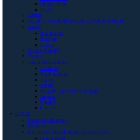
Fluorocarbon
Textil
Cârlige
Coșulețe, Momitoare (Coșulețe, Method Feeder)
Suporți
Rod Poduri
Buzzbari
Tripozi
Scaune (Fotolii)
Monturi
Totul pentru monturi
Leadcore
Textil monturi
Vârteje
Agrafe
Mărgele și protecții antitangle
Stopore
Burghii
Crosete
Răpitor
Lansete de spinning
Mulinete
Fire (Textil, Monofilament, Fluorocarbon)
Monofilament