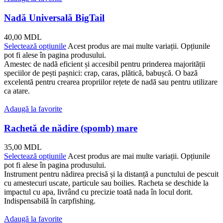
Nadă Universală BigTail
40,00
MDL
Selectează opțiunile
Acest produs are mai multe variații. Opțiunile
pot fi alese în pagina produsului.
Amestec de nadă eficient și accesibil pentru prinderea majorității
speciilor de pești pașnici: crap, caras, plătică, babușcă. O bază
excelentă pentru crearea propriilor rețete de nadă sau pentru utilizare
ca atare.
Adaugă la favorite
Rachetă de nădire (spomb) mare
35,00
MDL
Selectează opțiunile
Acest produs are mai multe variații. Opțiunile
pot fi alese în pagina produsului.
Instrument pentru nădirea precisă și la distanță a punctului de pescuit
cu amestecuri uscate, particule sau boilies. Racheta se deschide la
impactul cu apa, livrând cu precizie toată nada în locul dorit.
Indispensabilă în carpfishing.
Adaugă la favorite