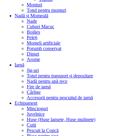
Monturi
Totul pentru monturi
Nadă și Momeală
Nade
Cuburi Macuc
Boilies
Peleți
Momeli artificiale
Porumb conservat
Dipuri
Arome
Iarnă
Jig-uri
Totul pentru transport și depozitare
Nadă pentru apă rece
Fire de iarnă
Cârlige
Accesorii pentru pescuitul de iarnă
Echipament
Mincioguri
Juvelnice
Huse (Huse lansete, Huse mulinete)
Cutii
Pescuit la Copcă
Plase pentru raci