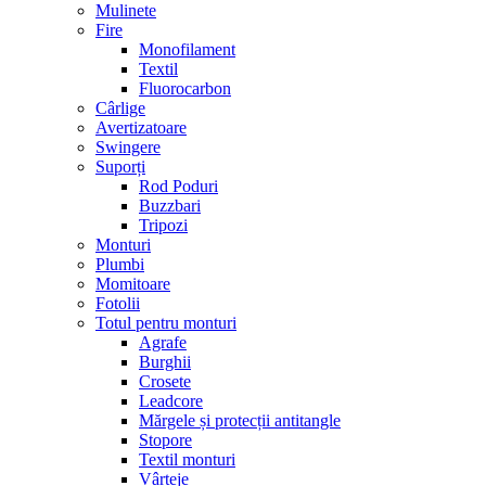
Mulinete
Fire
Monofilament
Textil
Fluorocarbon
Cârlige
Avertizatoare
Swingere
Suporți
Rod Poduri
Buzzbari
Tripozi
Monturi
Plumbi
Momitoare
Fotolii
Totul pentru monturi
Agrafe
Burghii
Crosete
Leadcore
Mărgele și protecții antitangle
Stopore
Textil monturi
Vârteje