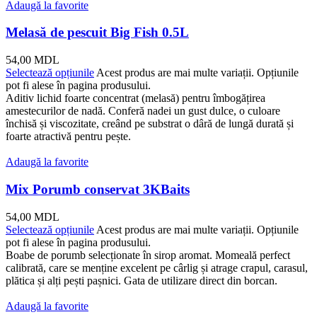
Adaugă la favorite
Melasă de pescuit Big Fish 0.5L
54,00
MDL
Selectează opțiunile
Acest produs are mai multe variații. Opțiunile
pot fi alese în pagina produsului.
Aditiv lichid foarte concentrat (melasă) pentru îmbogățirea
amestecurilor de nadă. Conferă nadei un gust dulce, o culoare
închisă și viscozitate, creând pe substrat o dâră de lungă durată și
foarte atractivă pentru pește.
Adaugă la favorite
Mix Porumb conservat 3KBaits
54,00
MDL
Selectează opțiunile
Acest produs are mai multe variații. Opțiunile
pot fi alese în pagina produsului.
Boabe de porumb selecționate în sirop aromat. Momeală perfect
calibrată, care se menține excelent pe cârlig și atrage crapul, carasul,
plătica și alți pești pașnici. Gata de utilizare direct din borcan.
Adaugă la favorite