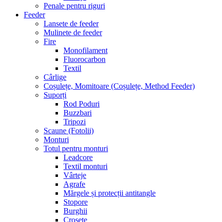
Penale pentru riguri
Feeder
Lansete de feeder
Mulinete de feeder
Fire
Monofilament
Fluorocarbon
Textil
Cârlige
Coșulețe, Momitoare (Coșulețe, Method Feeder)
Suporți
Rod Poduri
Buzzbari
Tripozi
Scaune (Fotolii)
Monturi
Totul pentru monturi
Leadcore
Textil monturi
Vârteje
Agrafe
Mărgele și protecții antitangle
Stopore
Burghii
Crosete