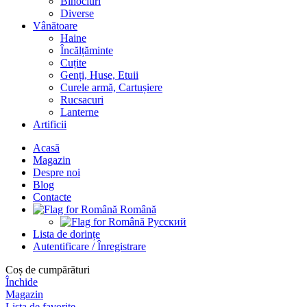
Binocluri
Diverse
Vânătoare
Haine
Încălțăminte
Cuțite
Genți, Huse, Etuii
Curele armă, Cartușiere
Rucsacuri
Lanterne
Artificii
Acasă
Magazin
Despre noi
Blog
Contacte
Română
Русский
Lista de dorințe
Autentificare / Înregistrare
Coș de cumpărături
Închide
Magazin
Lista de favorite