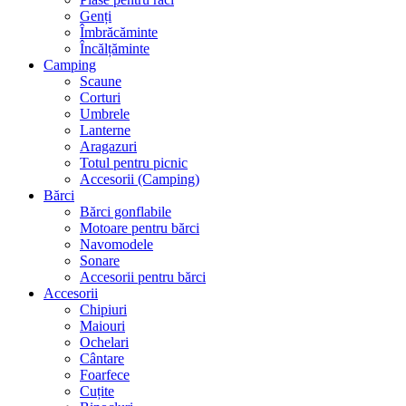
Genți
Îmbrăcăminte
Încălțăminte
Camping
Scaune
Corturi
Umbrele
Lanterne
Aragazuri
Totul pentru picnic
Accesorii (Camping)
Bărci
Bărci gonflabile
Motoare pentru bărci
Navomodele
Sonare
Accesorii pentru bărci
Accesorii
Chipiuri
Maiouri
Ochelari
Cântare
Foarfece
Cuțite