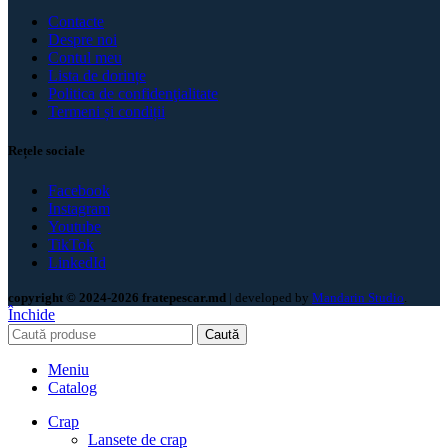
Contacte
Despre noi
Contul meu
Lista de dorințe
Politica de confidenţialitate
Termeni și condiții
Rețele sociale
Facebook
Instagram
Youtube
TikTok
LinkedId
copyright © 2024-2026 fratepescar.md
| developed by
Mandarin Studio
.
Închide
Caută
Meniu
Catalog
Crap
Lansete de crap