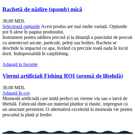
Rachetă de nădire (spomb) mică
30,00
MDL
Selectează opțiunile
Acest produs are mai multe variații. Opțiunile
pot fi alese în pagina produsului.
Instrument pentru nădirea precisă și la distanță a punctului de pescuit
cu amestecuri uscate, particule, peleți sau boilies. Racheta se
deschide la impactul cu apa, livrând cu precizie toată nada în locul
dorit. Indispensabilă în carpfishing.
Adaugă la favorite
Viermi artificiali Fishing ROI (aromă de libelulă)
30,00
MDL
Adaugă în coș
Momeală artificială care imită perfect un vierme viu sau o larvă de
libelulă. Fabricată dintr-un material plutitor și elastic, impregnat cu
un atractant persistent. O alternativă excelentă la momeala vie pentru
pescuitul la plută și feeder.