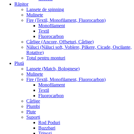
Răpitor
Lansete de spinning
Mulinete
Fire (Textil, Monofilament, Fluorocarbon)
Monofilament
Textil
Fluorocarbon
Cârlige (Ancore, Offseturi, Cârlige)
Năluci (Năluci soft, Voblere, Pilkere, Cicade, Oscilante,
Rotative)
Totul pentru monturi
Plută
Lansete (Match, Bolognese)
Mulinete
Fire (Textil, Monofilament, Fluorocarbon)
Monofilament
Textil
Fluorocarbon
Cârlige
Plumbi
Plute
Suporți
Rod Poduri
Buzzbari
Tripozi