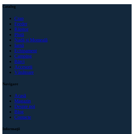
Catalog
Crap
Feeder
Răpitor
Plută
Nadă și Momeală
Iarnă
Echipament
Camping
Bărci
Accesorii
Vânătoare
Navigare
Acasă
Magazin
Despre noi
Blog
Contacte
Informaţii