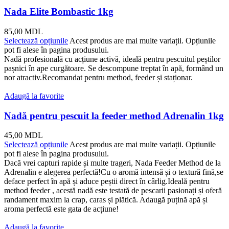
Nada Elite Bombastic 1kg
85,00
MDL
Selectează opțiunile
Acest produs are mai multe variații. Opțiunile
pot fi alese în pagina produsului.
Nadă profesională cu acțiune activă, ideală pentru pescuitul peștilor
pașnici în ape curgătoare. Se descompune treptat în apă, formând un
nor atractiv.Recomandat pentru method, feeder și staționar.
Adaugă la favorite
Nadă pentru pescuit la feeder method Adrenalin 1kg
45,00
MDL
Selectează opțiunile
Acest produs are mai multe variații. Opțiunile
pot fi alese în pagina produsului.
Dacă vrei capturi rapide și multe trageri, Nada Feeder Method de la
Adrenalin e alegerea perfectă!Cu o aromă intensă și o textură fină,se
deface perfect în apă și aduce peștii direct în cârlig.Ideală pentru
method feeder , acestă nadă este testată de pescarii pasionați și oferă
randament maxim la crap, caras și plătică. Adaugă puțină apă și
aroma perfectă este gata de acțiune!
Adaugă la favorite