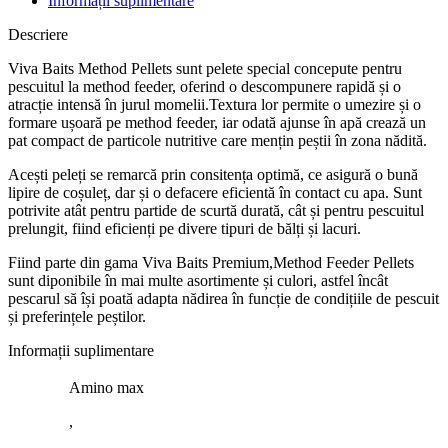
Informații suplimentare
Descriere
Viva Baits Method Pellets sunt pelete special concepute pentru
pescuitul la method feeder, oferind o descompunere rapidă și o
atracție intensă în jurul momelii.Textura lor permite o umezire și o
formare ușoară pe method feeder, iar odată ajunse în apă crează un
pat compact de particole nutritive care mențin peștii în zona nădită.
Acești peleți se remarcă prin consitența optimă, ce asigură o bună
lipire de coșuleț, dar și o defacere eficientă în contact cu apa. Sunt
potrivite atât pentru partide de scurtă durată, cât și pentru pescuitul
prelungit, fiind eficienți pe divere tipuri de bălți și lacuri.
Fiind parte din gama Viva Baits Premium,Method Feeder Pellets
sunt diponibile în mai multe asortimente și culori, astfel încât
pescarul să își poată adapta nădirea în funcție de condițiile de pescuit
și preferințele peștilor.
Informații suplimentare
Amino max
,