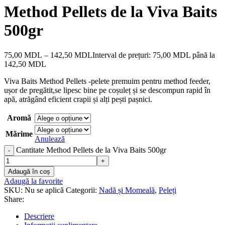
Method Pellets de la Viva Baits
500gr
75,00
MDL
–
142,50
MDL
Interval de prețuri: 75,00 MDL până la
142,50 MDL
Viva Baits Method Pellets -pelete premuim pentru method feeder,
ușor de pregătit,se lipesc bine pe coșuleț și se descompun rapid în
apă, atrăgând eficient crapii și alți pești pașnici.
Aromă
Mărime
Anulează
Cantitate Method Pellets de la Viva Baits 500gr
Adaugă în coș
Adaugă la favorite
SKU:
Nu se aplică
Categorii:
Nadă și Momeală
,
Peleți
Share:
Descriere