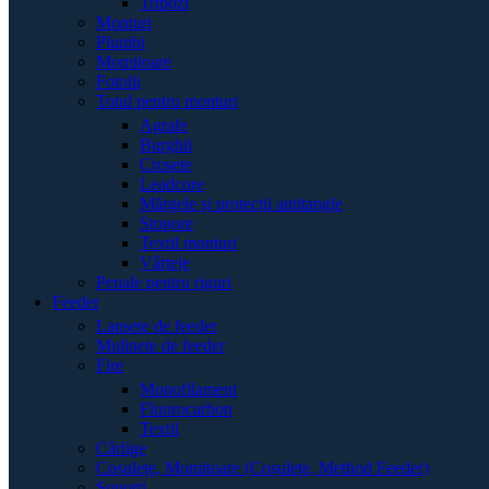
Tripozi
Monturi
Plumbi
Momitoare
Fotolii
Totul pentru monturi
Agrafe
Burghii
Crosete
Leadcore
Mărgele și protecții antitangle
Stopore
Textil monturi
Vârteje
Penale pentru riguri
Feeder
Lansete de feeder
Mulinete de feeder
Fire
Monofilament
Fluorocarbon
Textil
Cârlige
Coșulețe, Momitoare (Coșulețe, Method Feeder)
Suporți