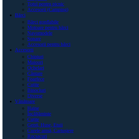
Totul pentru picnic
Accesorii (Camping)
Bărci
Bărci gonflabile
Motoare pentru bărci
Navomodele
Sonare
Accesorii pentru bărci
Accesorii
Chipiuri
Maiouri
Ochelari
Cântare
Foarfece
Cuțite
Binocluri
Diverse
Vânătoare
Haine
Încălțăminte
Cuțite
Genți, Huse, Etuii
Curele armă, Cartușiere
Rucsacuri