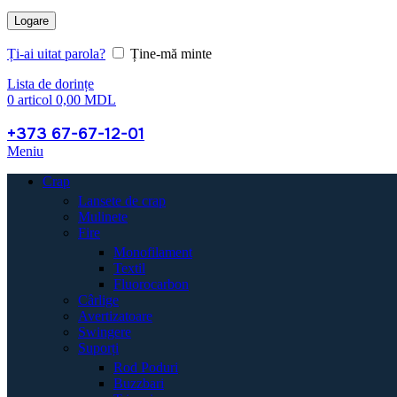
Logare
Ți-ai uitat parola?
Ține-mă minte
Lista de dorințe
0
articol
0,00
MDL
+373 67-67-12-01
Meniu
Crap
Lansete de crap
Mulinete
Fire
Monofilament
Textil
Fluorocarbon
Cârlige
Avertizatoare
Swingere
Suporți
Rod Poduri
Buzzbari