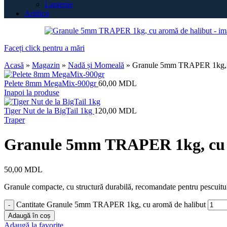
Lanterne
Artificii
Faceți click pentru a mări
Acasă
»
Magazin
»
Nadă și Momeală
»
Granule 5mm TRAPER 1kg, c
Pelete 8mm MegaMix-900gr
60,00
MDL
Inapoi la produse
Tiger Nut de la BigTail 1kg
120,00
MDL
Traper
Granule 5mm TRAPER 1kg, cu 
50,00
MDL
Granule compacte, cu structură durabilă, recomandate pentru pescuitul 
Cantitate Granule 5mm TRAPER 1kg, cu aromă de halibut
Adaugă în coș
Adaugă la favorite