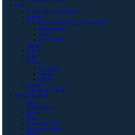
Plută
Lansete (Match, Bolognese)
Mulinete
Fire (Textil, Monofilament, Fluorocarbon)
Monofilament
Textil
Fluorocarbon
Cârlige
Plumbi
Plute
Suporți
Rod Poduri
Buzzbari
Tripozi
Monturi
Totul pentru monturi
Nadă și Momeală
Nade
Cuburi Macuc
Boilies
Peleți
Momeli artificiale
Porumb conservat
Dipuri