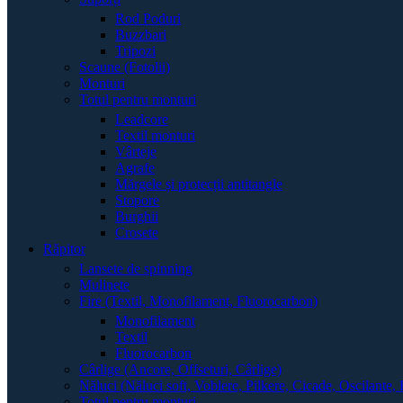
Rod Poduri
Buzzbari
Tripozi
Scaune (Fotolii)
Monturi
Totul pentru monturi
Leadcore
Textil monturi
Vârteje
Agrafe
Mărgele și protecții antitangle
Stopore
Burghii
Crosete
Răpitor
Lansete de spinning
Mulinete
Fire (Textil, Monofilament, Fluorocarbon)
Monofilament
Textil
Fluorocarbon
Cârlige (Ancore, Offseturi, Cârlige)
Năluci (Năluci soft, Voblere, Pilkere, Cicade, Oscilante, 
Totul pentru monturi