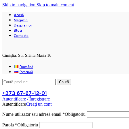
Skip to navigation
Skip to main content
Acasă
Magazin
Despre noi
Blog
Contacte
Cimișlia, Str. Sfânta Maria 16
Română
Русский
Caută
+373 67-67-12-01
Autentificare / Înregistrare
Autentificare
Creați un cont
Nume utilizator sau adresă email
*
Obligatoriu
Parola
*
Obligatoriu