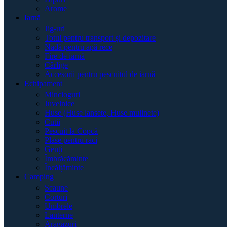
Arome
Iarnă
Jig-uri
Totul pentru transport și depozitare
Nadă pentru apă rece
Fire de iarnă
Cârlige
Accesorii pentru pescuitul de iarnă
Echipament
Mincioguri
Juvelnice
Huse (Huse lansete, Huse mulinete)
Cutii
Pescuit la Copcă
Plase pentru raci
Genți
Îmbrăcăminte
Încălțăminte
Camping
Scaune
Corturi
Umbrele
Lanterne
Aragazuri