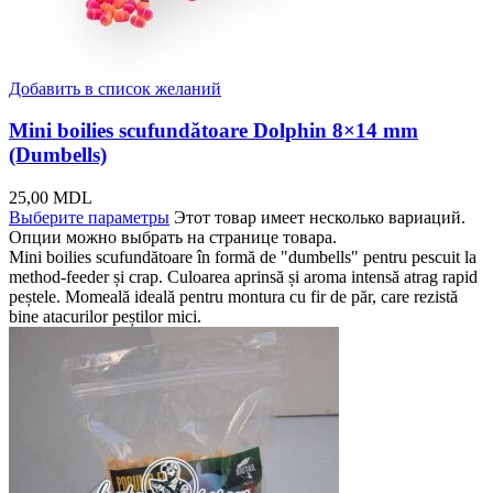
Добавить в список желаний
Mini boilies scufundătoare Dolphin 8×14 mm
(Dumbells)
25,00
MDL
Выберите параметры
Этот товар имеет несколько вариаций.
Опции можно выбрать на странице товара.
Mini boilies scufundătoare în formă de "dumbells" pentru pescuit la
method-feeder și crap. Culoarea aprinsă și aroma intensă atrag rapid
peștele. Momeală ideală pentru montura cu fir de păr, care rezistă
bine atacurilor peștilor mici.