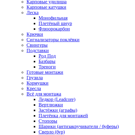
Карповые удилища
Карповые катушки
Леска
Монофильная
Плетёный шнур
Флюорокарбон
Крючки
Сигнализаторы поклёвки
Свингеры
Подставки
Род Под
Базбары
Треноги
Готовые монтажи
Грузила
Кормушки
Кресла
Всё для монтажа
Ледкор (Leadcore)
Вертлюжки
Застёжки (аграфы)
Плетёнка для монтажей
Стопоры
Шарики (антизакручиватели / буферы)
Сверло (бур)