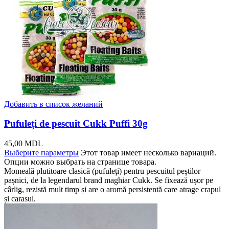
Добавить в список желаний
Pufuleți de pescuit Cukk Puffi 30g
45,00
MDL
Выберите параметры
Этот товар имеет несколько вариаций.
Опции можно выбрать на странице товара.
Momeală plutitoare clasică (pufuleți) pentru pescuitul peștilor
pașnici, de la legendarul brand maghiar Cukk. Se fixează ușor pe
cârlig, rezistă mult timp și are o aromă persistentă care atrage crapul
și carasul.