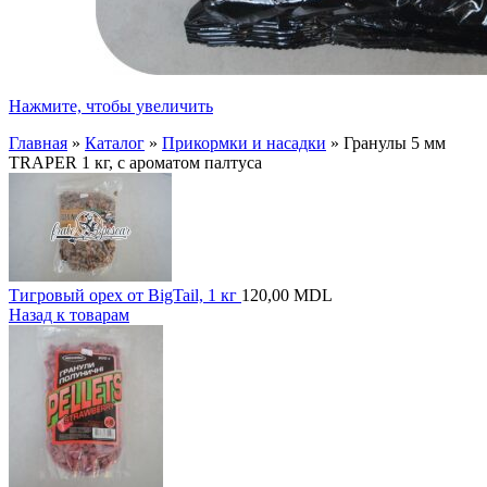
Нажмите, чтобы увеличить
Главная
»
Каталог
»
Прикормки и насадки
»
Гранулы 5 мм
TRAPER 1 кг, с ароматом палтуса
Тигровый орех от BigTail, 1 кг
120,00
MDL
Назад к товарам