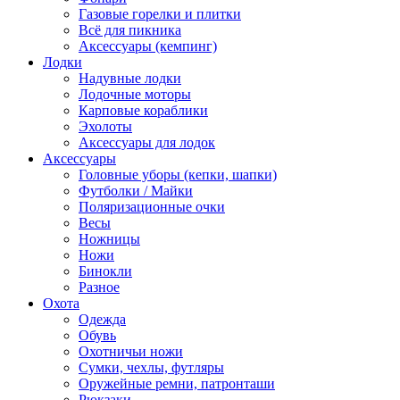
Газовые горелки и плитки
Всё для пикника
Аксессуары (кемпинг)
Лодки
Надувные лодки
Лодочные моторы
Карповые кораблики
Эхолоты
Аксессуары для лодок
Аксессуары
Головные уборы (кепки, шапки)
Футболки / Майки
Поляризационные очки
Весы
Ножницы
Ножи
Бинокли
Разное
Охота
Одежда
Обувь
Охотничьи ножи
Сумки, чехлы, футляры
Оружейные ремни, патронташи
Рюкзаки