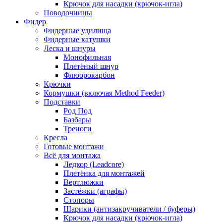
Крючок для насадки (крючок-игла)
Поводочницы
Фидер
Фидерные удилища
Фидерные катушки
Леска и шнуры
Монофильная
Плетёный шнур
Флюорокарбон
Крючки
Кормушки (включая Method Feeder)
Подставки
Род Под
Базбары
Треноги
Кресла
Готовые монтажи
Всё для монтажа
Ледкор (Leadcore)
Плетёнка для монтажей
Вертлюжки
Застёжки (аграфы)
Стопоры
Шарики (антизакручиватели / буферы)
Крючок для насадки (крючок-игла)