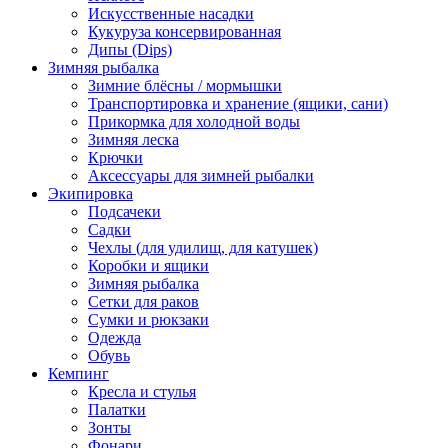
Искусственные насадки
Кукуруза консервированная
Дипы (Dips)
Зимняя рыбалка
Зимние блёсны / мормышки
Транспортировка и хранение (ящики, сани)
Прикормка для холодной воды
Зимняя леска
Крючки
Аксессуары для зимней рыбалки
Экипировка
Подсачеки
Садки
Чехлы (для удилищ, для катушек)
Коробки и ящики
Зимняя рыбалка
Сетки для раков
Сумки и рюкзаки
Одежда
Обувь
Кемпинг
Кресла и стулья
Палатки
Зонты
Фонари