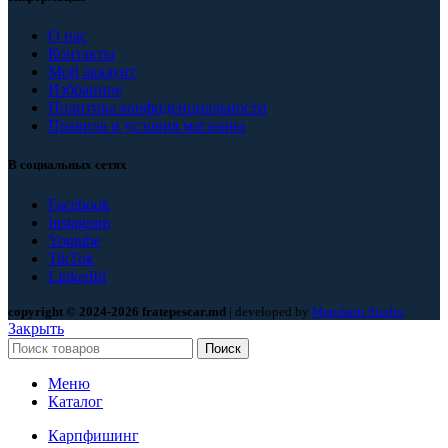
О нас
Контакты
Мой аккаунт
Избранное
Политика конфиденциальности
Правила и условия магазина
В социальных сетях
Facebook
Instagram
Youtube
TikTok
LinkedId
copyright © 2024-2026 fratepescar.md
| developed by
Mandarin Studio
.
Закрыть
Поиск
Меню
Каталог
Карпфишинг