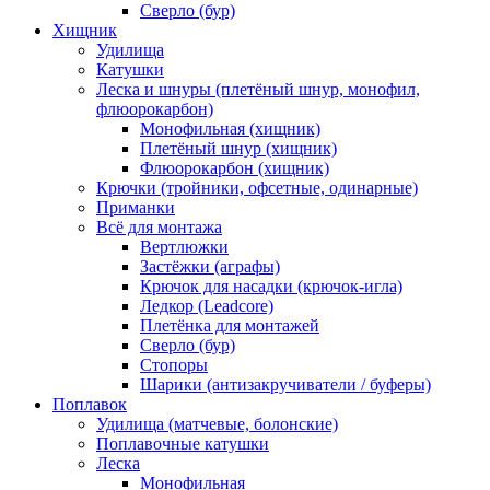
Сверло (бур)
Хищник
Удилища
Катушки
Леска и шнуры (плетёный шнур, монофил,
флюорокарбон)
Монофильная (хищник)
Плетёный шнур (хищник)
Флюорокарбон (хищник)
Крючки (тройники, офсетные, одинарные)
Приманки
Всё для монтажа
Вертлюжки
Застёжки (аграфы)
Крючок для насадки (крючок-игла)
Ледкор (Leadcore)
Плетёнка для монтажей
Сверло (бур)
Стопоры
Шарики (антизакручиватели / буферы)
Поплавок
Удилища (матчевые, болонские)
Поплавочные катушки
Леска
Монофильная