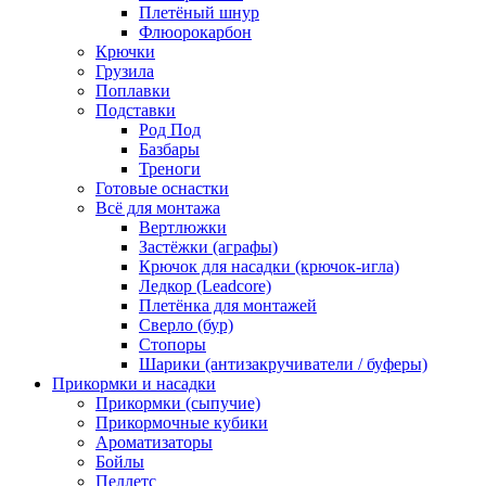
Плетёный шнур
Флюорокарбон
Крючки
Грузила
Поплавки
Подставки
Род Под
Базбары
Треноги
Готовые оснастки
Всё для монтажа
Вертлюжки
Застёжки (аграфы)
Крючок для насадки (крючок-игла)
Ледкор (Leadcore)
Плетёнка для монтажей
Сверло (бур)
Стопоры
Шарики (антизакручиватели / буферы)
Прикормки и насадки
Прикормки (сыпучие)
Прикормочные кубики
Ароматизаторы
Бойлы
Пеллетс