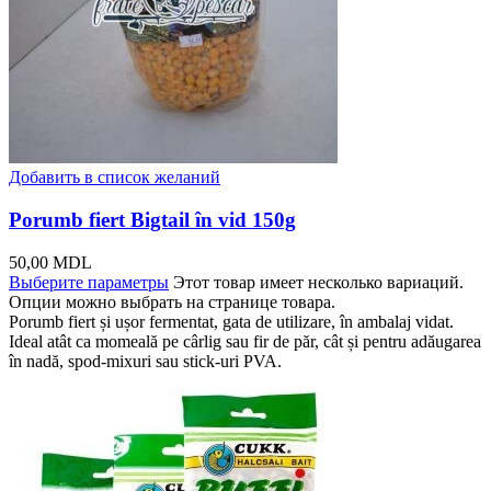
Добавить в список желаний
Porumb fiert Bigtail în vid 150g
50,00
MDL
Выберите параметры
Этот товар имеет несколько вариаций.
Опции можно выбрать на странице товара.
Porumb fiert și ușor fermentat, gata de utilizare, în ambalaj vidat.
Ideal atât ca momeală pe cârlig sau fir de păr, cât și pentru adăugarea
în nadă, spod-mixuri sau stick-uri PVA.