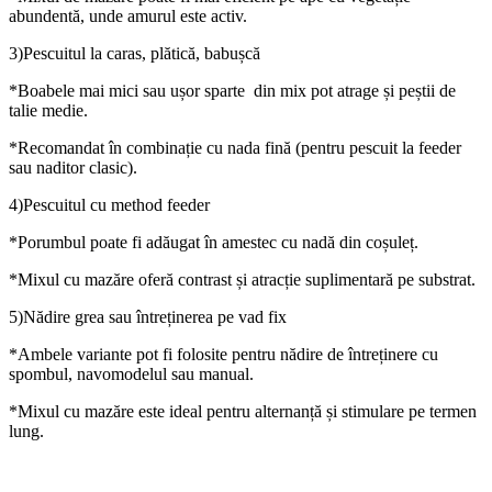
abundentă, unde amurul este activ.
3)Pescuitul la caras, plătică, babușcă
*Boabele mai mici sau ușor sparte din mix pot atrage și peștii de
talie medie.
*Recomandat în combinație cu nada fină (pentru pescuit la feeder
sau naditor clasic).
4)Pescuitul cu method feeder
*Porumbul poate fi adăugat în amestec cu nadă din coșuleț.
*Mixul cu mazăre oferă contrast și atracție suplimentară pe substrat.
5)Nădire grea sau întreținerea pe vad fix
*Ambele variante pot fi folosite pentru nădire de întreținere cu
spombul, navomodelul sau manual.
*Mixul cu mazăre este ideal pentru alternanță și stimulare pe termen
lung.