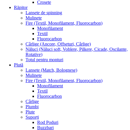
Crosete
Răpitor
Lansete de spinning
Mulinete
Fire (Textil, Monofilament, Fluorocarbon)
Monofilament
Textil
Fluorocarbon
Cârlige (Ancore, Offseturi, Cârlige)
Năluci (Năluci soft, Voblere, Pilkere, Cicade, Oscilante,
Rotative)
Totul pentru monturi
Plută
Lansete (Match, Bolognese)
Mulinete
Fire (Textil, Monofilament, Fluorocarbon)
Monofilament
Textil
Fluorocarbon
Cârlige
Plumbi
Plute
Suporți
Rod Poduri
Buzzbari