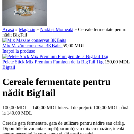
Acasă
»
Magazin
»
Nadă și Momeală
»
Cereale fermentate pentru
nădit BigTail
Mix Mazăre conservat 3KBaits
59,00
MDL
Inapoi la produse
Pelete Stick Mix Premium Fumigen de la BigTail 1kg
150,00
MDL
Bigtail
Cereale fermentate pentru
nădit BigTail
100,00
MDL
–
140,00
MDL
Interval de prețuri: 100,00 MDL până
la 140,00 MDL
Cereale gata fermentate, gata de utilizare pentru nădire sau cârlig.
Diponibile în varianta simplă(porumb) sau mix cu mazăre, ideală
pentru pescuitul la crap, amur și alți pești pașnici.