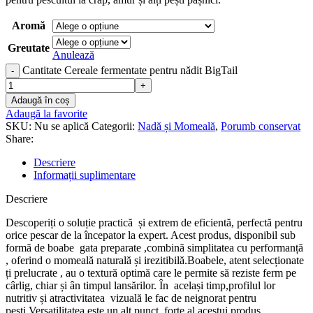
Aromă
Greutate
Anulează
Cantitate Cereale fermentate pentru nădit BigTail
Adaugă în coș
Adaugă la favorite
SKU:
Nu se aplică
Categorii:
Nadă și Momeală
,
Porumb conservat
Share:
Descriere
Informații suplimentare
Descriere
Descoperiți o soluție practică și extrem de eficientă, perfectă pentru
orice pescar de la începator la expert. Acest produs, disponibil sub
formă de boabe gata preparate ,combină simplitatea cu performanță
, oferind o momeală naturală și irezitibilă.Boabele, atent selecționate
ți prelucrate , au o textură optimă care le permite să reziste ferm pe
cârlig, chiar și ân timpul lansărilor. În același timp,profilul lor
nutritiv și atractivitatea vizuală le fac de neignorat pentru
pești.Versatilitatea este un alt punct forte al acestui produs,