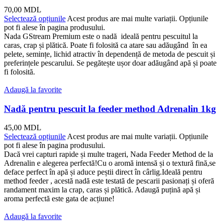
70,00
MDL
Selectează opțiunile
Acest produs are mai multe variații. Opțiunile
pot fi alese în pagina produsului.
Nada GStream Premium este o nadă ideală pentru pescuitul la
caras, crap și plătică. Poate fi folosită ca atare sau adăugând în ea
pelete, semințe, lichid atractiv în dependență de metoda de pescuit și
preferințele pescarului. Se pegătește ușor doar adăugând apă și poate
fi folosită.
Adaugă la favorite
Nadă pentru pescuit la feeder method Adrenalin 1kg
45,00
MDL
Selectează opțiunile
Acest produs are mai multe variații. Opțiunile
pot fi alese în pagina produsului.
Dacă vrei capturi rapide și multe trageri, Nada Feeder Method de la
Adrenalin e alegerea perfectă!Cu o aromă intensă și o textură fină,se
deface perfect în apă și aduce peștii direct în cârlig.Ideală pentru
method feeder , acestă nadă este testată de pescarii pasionați și oferă
randament maxim la crap, caras și plătică. Adaugă puțină apă și
aroma perfectă este gata de acțiune!
Adaugă la favorite