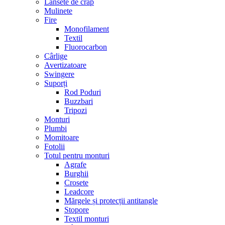
Lansete de crap
Mulinete
Fire
Monofilament
Textil
Fluorocarbon
Cârlige
Avertizatoare
Swingere
Suporți
Rod Poduri
Buzzbari
Tripozi
Monturi
Plumbi
Momitoare
Fotolii
Totul pentru monturi
Agrafe
Burghii
Crosete
Leadcore
Mărgele și protecții antitangle
Stopore
Textil monturi