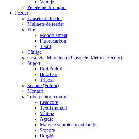
Vârteje
Penale pentru riguri
Feeder
Lansete de feeder
Mulinete de feeder
Fire
Monofilament
Fluorocarbon
Textil
Cârlige
Coșulețe, Momitoare (Coșulețe, Method Feeder)
Suporți
Rod Poduri
Buzzbari
Tripozi
Scaune (Fotolii)
Monturi
Totul pentru monturi
Leadcore
Textil monturi
Vârteje
Agrafe
Mărgele și protecții antitangle
Stopore
Burghii