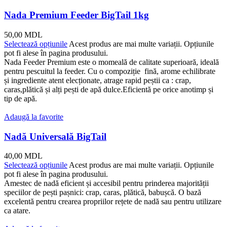
Nada Premium Feeder BigTail 1kg
50,00
MDL
Selectează opțiunile
Acest produs are mai multe variații. Opțiunile
pot fi alese în pagina produsului.
Nada Feeder Premium este o momeală de calitate superioară, ideală
pentru pescuitul la feeder. Cu o compoziție fină, arome echilibrate
și ingrediente atent elecționate, atrage rapid peștii ca : crap,
caras,plătică și alți pești de apă dulce.Eficientă pe orice anotimp și
tip de apă.
Adaugă la favorite
Nadă Universală BigTail
40,00
MDL
Selectează opțiunile
Acest produs are mai multe variații. Opțiunile
pot fi alese în pagina produsului.
Amestec de nadă eficient și accesibil pentru prinderea majorității
speciilor de pești pașnici: crap, caras, plătică, babușcă. O bază
excelentă pentru crearea propriilor rețete de nadă sau pentru utilizare
ca atare.