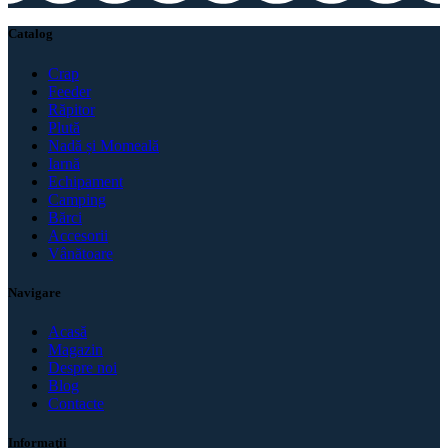
Catalog
Crap
Feeder
Răpitor
Plută
Nadă și Momeală
Iarnă
Echipament
Camping
Bărci
Accesorii
Vânătoare
Navigare
Acasă
Magazin
Despre noi
Blog
Contacte
Informaţii