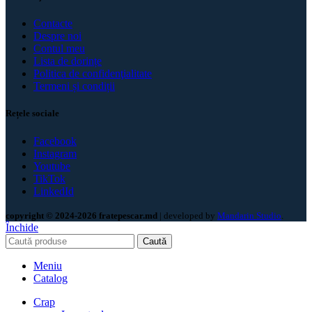
Contacte
Despre noi
Contul meu
Lista de dorințe
Politica de confidenţialitate
Termeni și condiții
Rețele sociale
Facebook
Instagram
Youtube
TikTok
LinkedId
copyright © 2024-2026 fratepescar.md
| developed by
Mandarin Studio
.
Închide
Caută
Meniu
Catalog
Crap