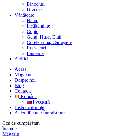
Binocluri
Diverse
Vânătoare
Haine
Încălțăminte
Cuțite
Genți, Huse, Etuii
Curele armă, Cartușiere
Rucsacuri
Lanterne
Artificii
Acasă
Magazin
Despre noi
Blog
Contacte
Română
Русский
Lista de dorințe
Autentificare / Înregistrare
Coș de cumpărături
Închide
Magazin