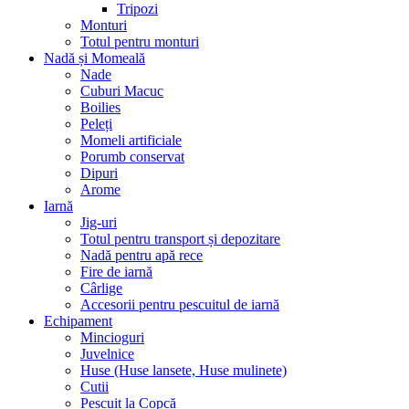
Tripozi
Monturi
Totul pentru monturi
Nadă și Momeală
Nade
Cuburi Macuc
Boilies
Peleți
Momeli artificiale
Porumb conservat
Dipuri
Arome
Iarnă
Jig-uri
Totul pentru transport și depozitare
Nadă pentru apă rece
Fire de iarnă
Cârlige
Accesorii pentru pescuitul de iarnă
Echipament
Mincioguri
Juvelnice
Huse (Huse lansete, Huse mulinete)
Cutii
Pescuit la Copcă