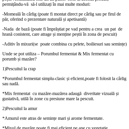
permițându-vă să-l utilizați în mai multe moduri:
-Momeală în cârlig (poate fi montat direct pe cârlig sau pe firul de
păr, oferind o prezentare naturală și apetisantă)
-Nada de bază (poate fi împrăștiat pe vad pentru a crea un pat de
hrană conistent, care atrage și menține peștii în zona de pescuit)
-Aditiv în mixuri(se poate combina cu pelete, boiliesuri sau semințe)
Unde se pot utiliza – Porumbul fermentat & Mix fermentat cu
porumb și mazăre?
1)Pescuitul la crap
*Porumbul fermentat simplu-clasic și eficient,poate fi folosit la cârlig
sau nadă.
*Mix fermentat cu mazăre-mazărea adaugă diveritate vizuală și
gustativă, utilă în zone cu presiune mare la pescuit.
2)Pescuitul la amur
*Amurul este atras de semințe mari și arome fermentate.
*Mixul de mazăre poate fi mai eficient pe ape cu vegetație