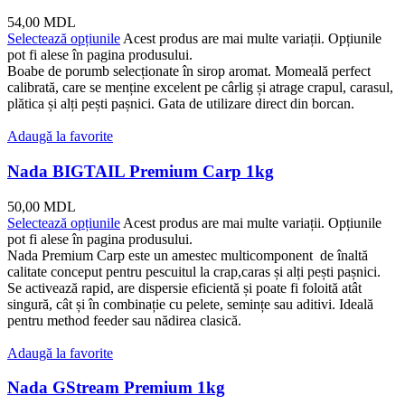
54,00
MDL
Selectează opțiunile
Acest produs are mai multe variații. Opțiunile
pot fi alese în pagina produsului.
Boabe de porumb selecționate în sirop aromat. Momeală perfect
calibrată, care se menține excelent pe cârlig și atrage crapul, carasul,
plătica și alți pești pașnici. Gata de utilizare direct din borcan.
Adaugă la favorite
Nada BIGTAIL Premium Carp 1kg
50,00
MDL
Selectează opțiunile
Acest produs are mai multe variații. Opțiunile
pot fi alese în pagina produsului.
Nada Premium Carp este un amestec multicomponent de înaltă
calitate conceput pentru pescuitul la crap,caras și alți pești pașnici.
Se activează rapid, are dispersie eficientă și poate fi foloită atât
singură, cât și în combinație cu pelete, semințe sau aditivi. Ideală
pentru method feeder sau nădirea clasică.
Adaugă la favorite
Nada GStream Premium 1kg