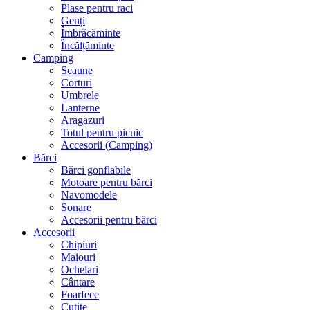
Plase pentru raci
Genți
Îmbrăcăminte
Încălțăminte
Camping
Scaune
Corturi
Umbrele
Lanterne
Aragazuri
Totul pentru picnic
Accesorii (Camping)
Bărci
Bărci gonflabile
Motoare pentru bărci
Navomodele
Sonare
Accesorii pentru bărci
Accesorii
Chipiuri
Maiouri
Ochelari
Cântare
Foarfece
Cuțite