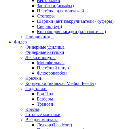
Вертлюжки
Застёжки (аграфы)
Плетёнка для монтажей
Стопоры
Шарики (антизакручиватели / буферы)
Сверло (бур)
Крючок для насадки (крючок-игла)
Поводочницы
Фидер
Фидерные удилища
Фидерные катушки
Леска и шнуры
Монофильная
Плетёный шнур
Флюорокарбон
Крючки
Кормушки (включая Method Feeder)
Подставки
Род Под
Базбары
Треноги
Кресла
Готовые монтажи
Всё для монтажа
Ледкор (Leadcore)