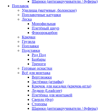
Шарики (антизакручиватели / буферы)
Поплавок
Удилища (матчевые, болонские)
Поплавочные катушки
Леска
Монофильная
Плетёный шнур
Флюорокарбон
Крючки
Грузила
Поплавки
Подставки
Род Под
Базбары
Треноги
Готовые оснастки
Всё для монтажа
Вертлюжки
Застёжки (аграфы)
Крючок для насадки (крючок-игла)
Ледкор (Leadcore)
Плетёнка для монтажей
Сверло (бур)
Стопоры
Шарики (антизакручиватели / буферы)