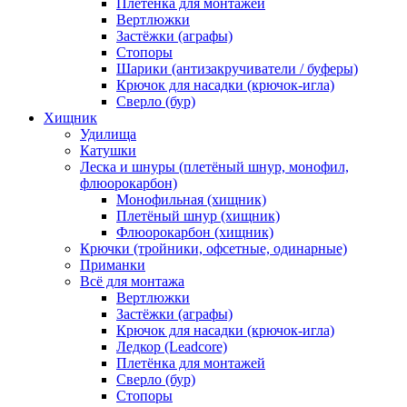
Плетёнка для монтажей
Вертлюжки
Застёжки (аграфы)
Стопоры
Шарики (антизакручиватели / буферы)
Крючок для насадки (крючок-игла)
Сверло (бур)
Хищник
Удилища
Катушки
Леска и шнуры (плетёный шнур, монофил,
флюорокарбон)
Монофильная (хищник)
Плетёный шнур (хищник)
Флюорокарбон (хищник)
Крючки (тройники, офсетные, одинарные)
Приманки
Всё для монтажа
Вертлюжки
Застёжки (аграфы)
Крючок для насадки (крючок-игла)
Ледкор (Leadcore)
Плетёнка для монтажей
Сверло (бур)
Стопоры