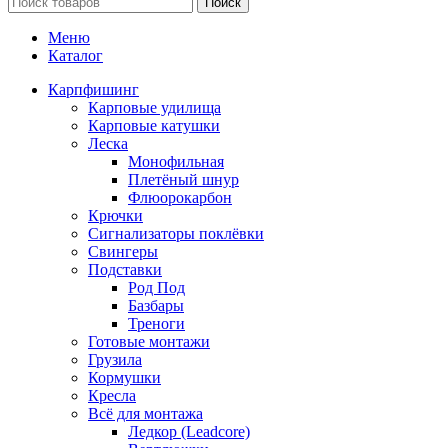
Поиск
Меню
Каталог
Карпфишинг
Карповые удилища
Карповые катушки
Леска
Монофильная
Плетёный шнур
Флюорокарбон
Крючки
Сигнализаторы поклёвки
Свингеры
Подставки
Род Под
Базбары
Треноги
Готовые монтажи
Грузила
Кормушки
Кресла
Всё для монтажа
Ледкор (Leadcore)