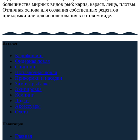
большинства мирных видов рыб: карпа, карася, леща, плотвы.
Отличная основа для создания собственных рецептов
прикормки или для использования в готовом виде.
Каталог
Карпфишинг
Фидерная ловля
Спиннинг
Поплавочная ловля
Прикормки и насадки
Зимняя рыбалка
Экипировка
Кемпинг
Лодки
Аксессуары
Охота
Навигация
Главная