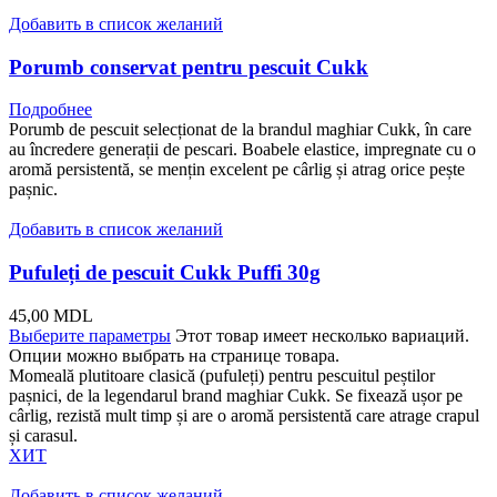
Добавить в список желаний
Porumb conservat pentru pescuit Cukk
Подробнее
Porumb de pescuit selecționat de la brandul maghiar Cukk, în care
au încredere generații de pescari. Boabele elastice, impregnate cu o
aromă persistentă, se mențin excelent pe cârlig și atrag orice pește
pașnic.
Добавить в список желаний
Pufuleți de pescuit Cukk Puffi 30g
45,00
MDL
Выберите параметры
Этот товар имеет несколько вариаций.
Опции можно выбрать на странице товара.
Momeală plutitoare clasică (pufuleți) pentru pescuitul peștilor
pașnici, de la legendarul brand maghiar Cukk. Se fixează ușor pe
cârlig, rezistă mult timp și are o aromă persistentă care atrage crapul
și carasul.
ХИТ
Добавить в список желаний