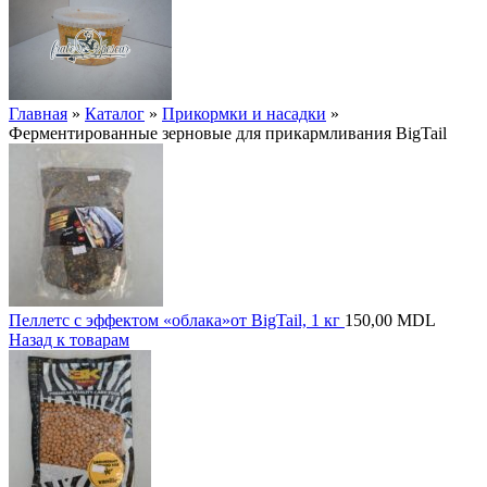
Главная
»
Каталог
»
Прикормки и насадки
»
Ферментированные зерновые для прикармливания BigTail
Пеллетс с эффектом «облака»от BigTail, 1 кг
150,00
MDL
Назад к товарам