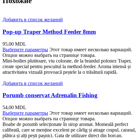
Похожие
Добавить в список желаний
Pop-up Traper Method Feeder 8mm
95,00
MDL
Выберите параметры
Этот товар имеет несколько вариаций.
Опции можно выбрать на странице товара.
Mini-boilies plutitoare, viu colorate, de la brandul polonez Traper,
create special pentru pescuitul la method-feeder. Aroma intensă și
atractivitatea vizuală provoacă peștele la o trăsătură rapidă.
Добавить в список желаний
Porumb conservat Adrenalin Fishing
54,00
MDL
Выберите параметры
Этот товар имеет несколько вариаций.
Опции можно выбрать на странице товара.
Boabe de porumb selecționate în sirop aromat. Momeală perfect
calibrată, care se menține excelent pe cârlig și atrage crapul, carasul,
plătica și alți pești pașnici. Gata de utilizare direct din borcan.