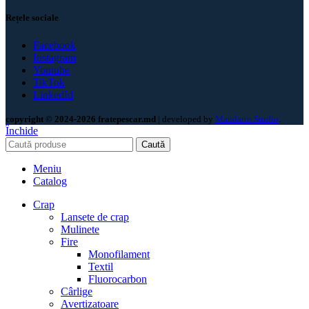
Rețele sociale
Facebook
Instagram
Youtube
TikTok
LinkedId
copyright © 2024-2026 fratepescar.md
| developed by
Mandarin Studio
.
Închide
Caută
Meniu
Catalog
Crap
Lansete de crap
Mulinete
Fire
Monofilament
Textil
Fluorocarbon
Cârlige
Avertizatoare