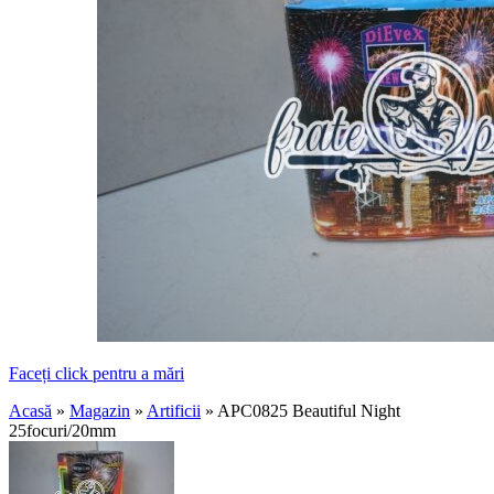
Faceți click pentru a mări
Acasă
»
Magazin
»
Artificii
»
APC0825 Beautiful Night
25focuri/20mm