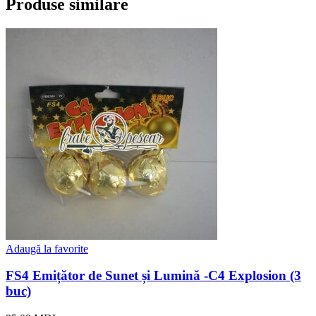
Produse similare
Adaugă la favorite
FS4 Emițător de Sunet și Lumină -C4 Explosion (3
buc)