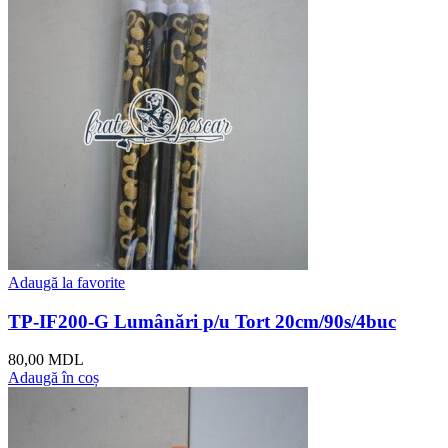
Adaugă la favorite
TP-IF200-G Lumânări p/u Tort 20cm/90s/4buc
80,00
MDL
Adaugă în coș