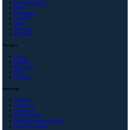
Nadă și Momeală
Iarnă
Echipament
Camping
Bărci
Accesorii
Vânătoare
Navigare
Acasă
Magazin
Despre noi
Blog
Contacte
Informaţii
Contacte
Despre noi
Contul meu
Lista de dorințe
Politica de confidenţialitate
Termeni și condiții