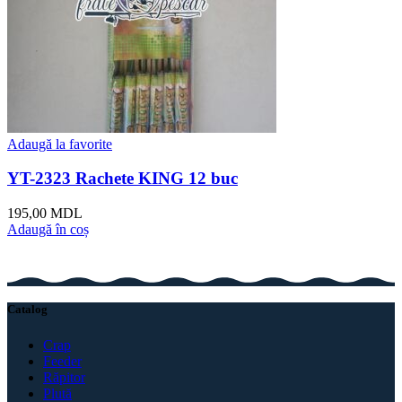
Adaugă la favorite
YT-2323 Rachete KING 12 buc
195,00
MDL
Adaugă în coș
Catalog
Crap
Feeder
Răpitor
Plută