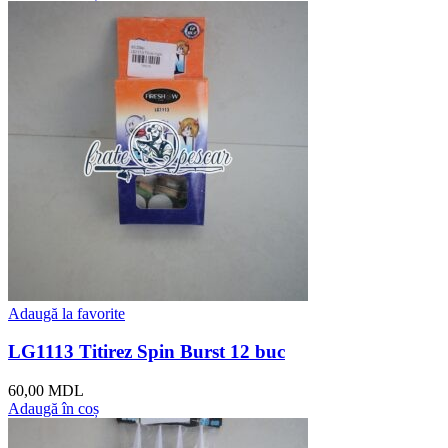
Adaugă la favorite
LG1113 Titirez Spin Burst 12 buc
60,00
MDL
Adaugă în coș