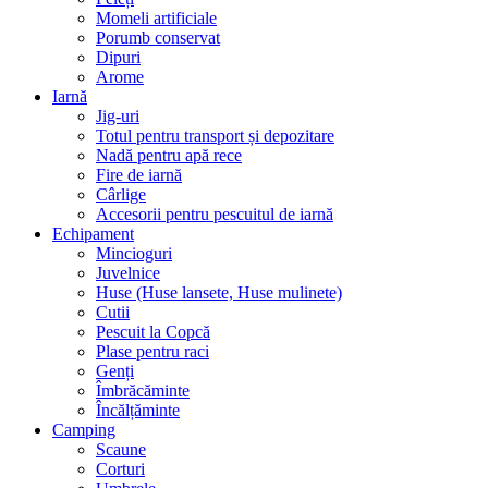
Momeli artificiale
Porumb conservat
Dipuri
Arome
Iarnă
Jig-uri
Totul pentru transport și depozitare
Nadă pentru apă rece
Fire de iarnă
Cârlige
Accesorii pentru pescuitul de iarnă
Echipament
Mincioguri
Juvelnice
Huse (Huse lansete, Huse mulinete)
Cutii
Pescuit la Copcă
Plase pentru raci
Genți
Îmbrăcăminte
Încălțăminte
Camping
Scaune
Corturi