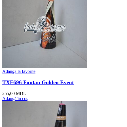
Adaugă la favorite
TXF696 Fontan Golden Event
255,00
MDL
Adaugă în coș