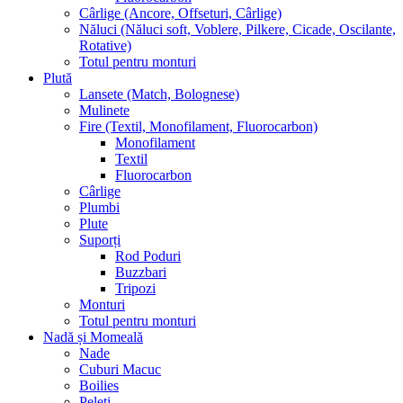
Cârlige (Ancore, Offseturi, Cârlige)
Năluci (Năluci soft, Voblere, Pilkere, Cicade, Oscilante,
Rotative)
Totul pentru monturi
Plută
Lansete (Match, Bolognese)
Mulinete
Fire (Textil, Monofilament, Fluorocarbon)
Monofilament
Textil
Fluorocarbon
Cârlige
Plumbi
Plute
Suporți
Rod Poduri
Buzzbari
Tripozi
Monturi
Totul pentru monturi
Nadă și Momeală
Nade
Cuburi Macuc
Boilies
Peleți