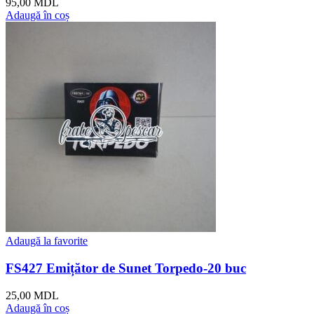
95,00
MDL
Adaugă în coș
Adaugă la favorite
FS427 Emițător de Sunet Torpedo-20 buc
25,00
MDL
Adaugă în coș