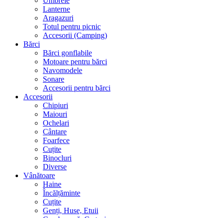
Umbrele
Lanterne
Aragazuri
Totul pentru picnic
Accesorii (Camping)
Bărci
Bărci gonflabile
Motoare pentru bărci
Navomodele
Sonare
Accesorii pentru bărci
Accesorii
Chipiuri
Maiouri
Ochelari
Cântare
Foarfece
Cuțite
Binocluri
Diverse
Vânătoare
Haine
Încălțăminte
Cuțite
Genți, Huse, Etuii