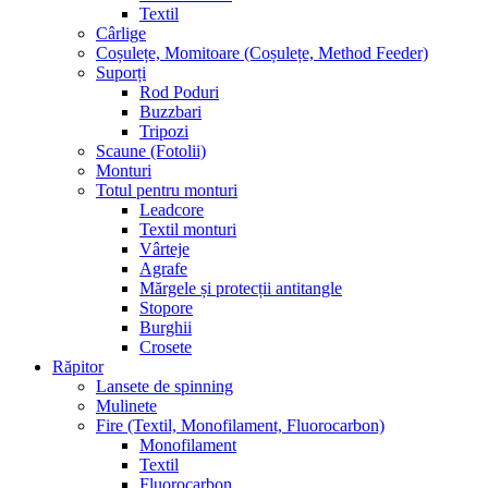
Textil
Cârlige
Coșulețe, Momitoare (Coșulețe, Method Feeder)
Suporți
Rod Poduri
Buzzbari
Tripozi
Scaune (Fotolii)
Monturi
Totul pentru monturi
Leadcore
Textil monturi
Vârteje
Agrafe
Mărgele și protecții antitangle
Stopore
Burghii
Crosete
Răpitor
Lansete de spinning
Mulinete
Fire (Textil, Monofilament, Fluorocarbon)
Monofilament
Textil
Fluorocarbon