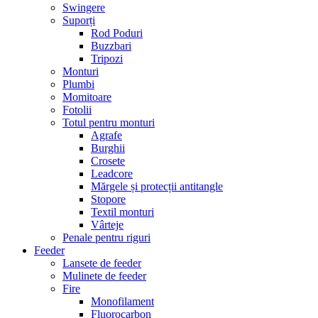
Swingere
Suporți
Rod Poduri
Buzzbari
Tripozi
Monturi
Plumbi
Momitoare
Fotolii
Totul pentru monturi
Agrafe
Burghii
Crosete
Leadcore
Mărgele și protecții antitangle
Stopore
Textil monturi
Vârteje
Penale pentru riguri
Feeder
Lansete de feeder
Mulinete de feeder
Fire
Monofilament
Fluorocarbon