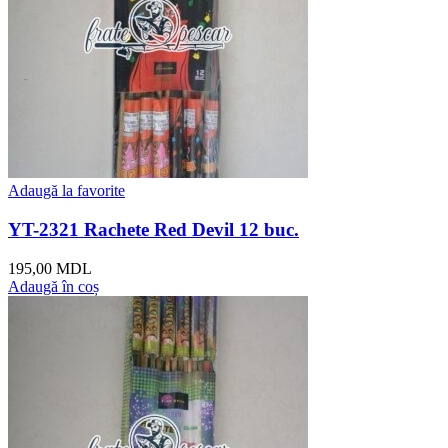
Adaugă la favorite
YT-2321 Rachete Red Devil 12 buc.
195,00
MDL
Adaugă în coș