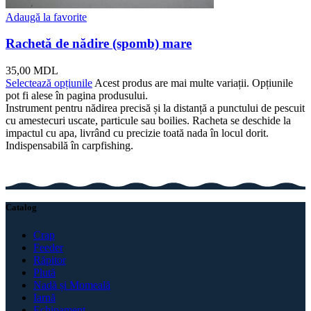
Adaugă la favorite
Rachetă de nădire (spomb) mare
35,00
MDL
Selectează opțiunile
Acest produs are mai multe variații. Opțiunile
pot fi alese în pagina produsului.
Instrument pentru nădirea precisă și la distanță a punctului de pescuit
cu amestecuri uscate, particule sau boilies. Racheta se deschide la
impactul cu apa, livrând cu precizie toată nada în locul dorit.
Indispensabilă în carpfishing.
Catalog
Crap
Feeder
Răpitor
Plută
Nadă și Momeală
Iarnă
Echipament