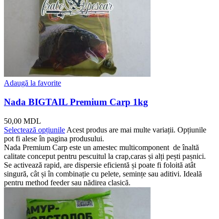
Adaugă la favorite
Nada BIGTAIL Premium Carp 1kg
50,00
MDL
Selectează opțiunile
Acest produs are mai multe variații. Opțiunile
pot fi alese în pagina produsului.
Nada Premium Carp este un amestec multicomponent de înaltă
calitate conceput pentru pescuitul la crap,caras și alți pești pașnici.
Se activează rapid, are dispersie eficientă și poate fi foloită atât
singură, cât și în combinație cu pelete, semințe sau aditivi. Ideală
pentru method feeder sau nădirea clasică.