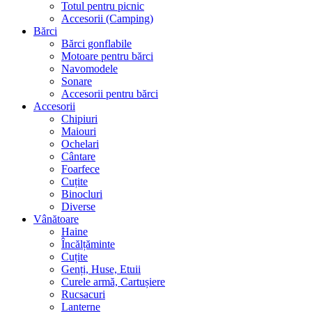
Totul pentru picnic
Accesorii (Camping)
Bărci
Bărci gonflabile
Motoare pentru bărci
Navomodele
Sonare
Accesorii pentru bărci
Accesorii
Chipiuri
Maiouri
Ochelari
Cântare
Foarfece
Cuțite
Binocluri
Diverse
Vânătoare
Haine
Încălțăminte
Cuțite
Genți, Huse, Etuii
Curele armă, Cartușiere
Rucsacuri
Lanterne