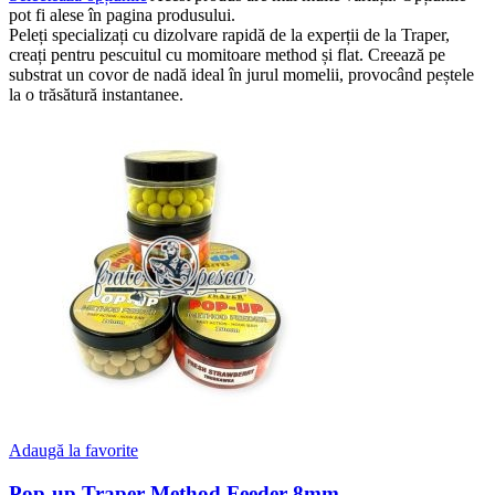
pot fi alese în pagina produsului.
Peleți specializați cu dizolvare rapidă de la experții de la Traper,
creați pentru pescuitul cu momitoare method și flat. Creează pe
substrat un covor de nadă ideal în jurul momelii, provocând peștele
la o trăsătură instantanee.
Adaugă la favorite
Pop-up Traper Method Feeder 8mm