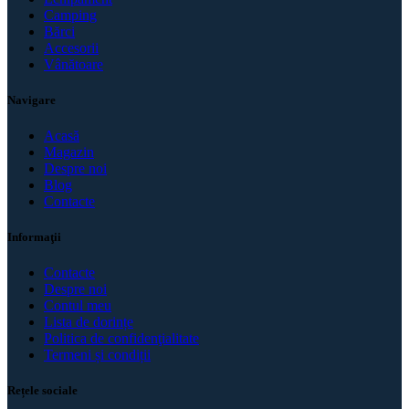
Camping
Bărci
Accesorii
Vânătoare
Navigare
Acasă
Magazin
Despre noi
Blog
Contacte
Informaţii
Contacte
Despre noi
Contul meu
Lista de dorințe
Politica de confidenţialitate
Termeni și condiții
Rețele sociale