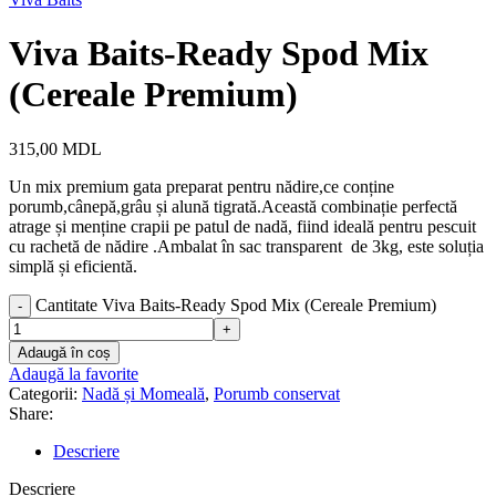
Viva Baits-Ready Spod Mix
(Cereale Premium)
315,00
MDL
Un mix premium gata preparat pentru nădire,ce conține
porumb,cânepă,grâu și alună tigrată.Această combinație perfectă
atrage și menține crapii pe patul de nadă, fiind ideală pentru pescuit
cu rachetă de nădire .Ambalat în sac transparent de 3kg, este soluția
simplă și eficientă.
Cantitate Viva Baits-Ready Spod Mix (Cereale Premium)
Adaugă în coș
Adaugă la favorite
Categorii:
Nadă și Momeală
,
Porumb conservat
Share:
Descriere
Descriere