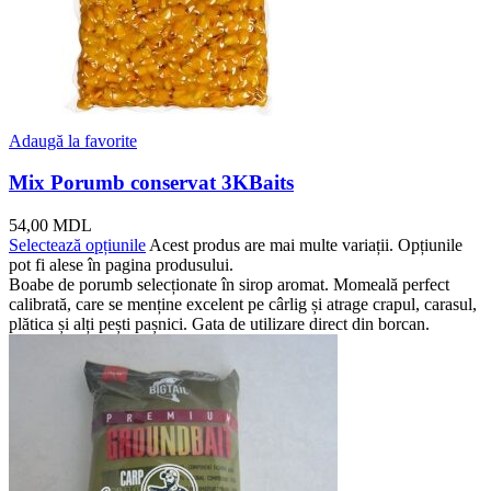
Adaugă la favorite
Mix Porumb conservat 3KBaits
54,00
MDL
Selectează opțiunile
Acest produs are mai multe variații. Opțiunile
pot fi alese în pagina produsului.
Boabe de porumb selecționate în sirop aromat. Momeală perfect
calibrată, care se menține excelent pe cârlig și atrage crapul, carasul,
plătica și alți pești pașnici. Gata de utilizare direct din borcan.