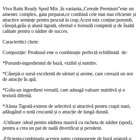
Viva Baits Ready Spod Mix ,în varianta,,Cereale Premium”este un
amestec complex, gata preparat,ce combină cele mai mai eficiente și
atractive semințe pentru pescuit la crap.Acest mix conține:porumb,
cânepă,grâu și alună tigrată, oferind o formulă completă și de înaltă
calitate pentru o nădire de succes.
Caracteritici cheie:
Compoziție: Produsul este o combinație perfectă echilibrată de:
*Porumb-ingredientul de bază, vizibil și nutritiv.
*Cânepă-o sursă excelentă de uleiuri și arome, care creează un nor
de atracție în apă.
*Grâu-un ingredient versatil, care adaugă valoare nutritivă și o
textură diferită.
*Aluna Tigrată-extrem de selectivă și atractivă pentru crapii mari,
adăugând o notă crocantă și o atracție de lungă durată.
-Utilizare :ideal pentru nădirea masivă cu racheta de nădire (spod),
pentru a crea un pat de nadă diverificat și persitent.
-Eficiența:combinația acestor patru componente de bază asigură o