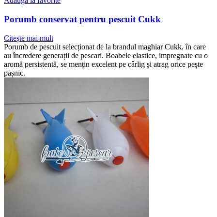
Adaugă la favorite
Porumb conservat pentru pescuit Cukk
Citește mai mult
Porumb de pescuit selecționat de la brandul maghiar Cukk, în care
au încredere generații de pescari. Boabele elastice, impregnate cu o
aromă persistentă, se mențin excelent pe cârlig și atrag orice pește
pașnic.