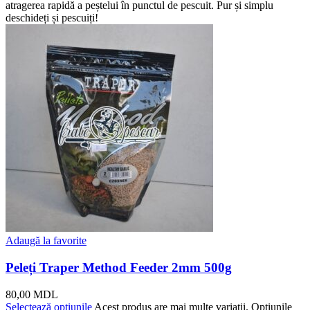
atragerea rapidă a peștelui în punctul de pescuit. Pur și simplu
deschideți și pescuiți!
Adaugă la favorite
Peleți Traper Method Feeder 2mm 500g
80,00
MDL
Selectează opțiunile
Acest produs are mai multe variații. Opțiunile