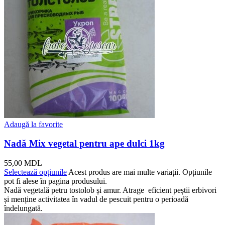
Adaugă la favorite
Nadă Mix vegetal pentru ape dulci 1kg
55,00
MDL
Selectează opțiunile
Acest produs are mai multe variații. Opțiunile
pot fi alese în pagina produsului.
Nadă vegetală petru tostolob și amur. Atrage eficient peștii erbivori
și menține activitatea în vadul de pescuit pentru o perioadă
îndelungată.