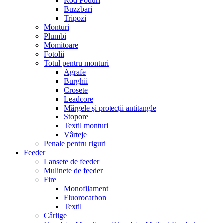
Rod Poduri
Buzzbari
Tripozi
Monturi
Plumbi
Momitoare
Fotolii
Totul pentru monturi
Agrafe
Burghii
Crosete
Leadcore
Mărgele și protecții antitangle
Stopore
Textil monturi
Vârteje
Penale pentru riguri
Feeder
Lansete de feeder
Mulinete de feeder
Fire
Monofilament
Fluorocarbon
Textil
Cârlige