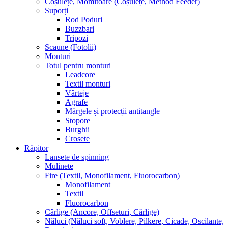
Coșulețe, Momitoare (Coșulețe, Method Feeder)
Suporți
Rod Poduri
Buzzbari
Tripozi
Scaune (Fotolii)
Monturi
Totul pentru monturi
Leadcore
Textil monturi
Vârteje
Agrafe
Mărgele și protecții antitangle
Stopore
Burghii
Crosete
Răpitor
Lansete de spinning
Mulinete
Fire (Textil, Monofilament, Fluorocarbon)
Monofilament
Textil
Fluorocarbon
Cârlige (Ancore, Offseturi, Cârlige)
Năluci (Năluci soft, Voblere, Pilkere, Cicade, Oscilante,