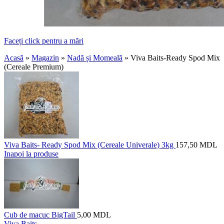
Faceți click pentru a mări
Acasă
»
Magazin
»
Nadă și Momeală
»
Viva Baits-Ready Spod Mix
(Cereale Premium)
Viva Baits- Ready Spod Mix (Cereale Univerale) 3kg
157,50
MDL
Inapoi la produse
Cub de macuc BigTail
5,00
MDL
Viva Baits