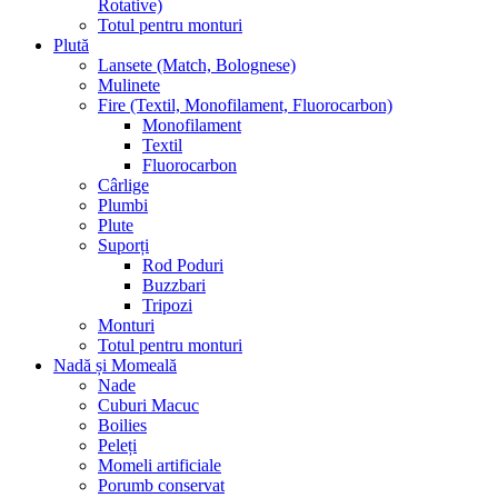
Rotative)
Totul pentru monturi
Plută
Lansete (Match, Bolognese)
Mulinete
Fire (Textil, Monofilament, Fluorocarbon)
Monofilament
Textil
Fluorocarbon
Cârlige
Plumbi
Plute
Suporți
Rod Poduri
Buzzbari
Tripozi
Monturi
Totul pentru monturi
Nadă și Momeală
Nade
Cuburi Macuc
Boilies
Peleți
Momeli artificiale
Porumb conservat