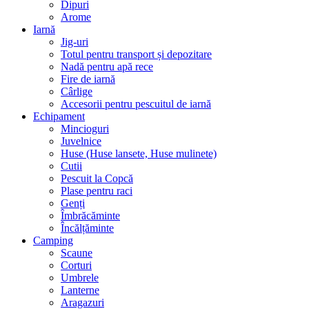
Dipuri
Arome
Iarnă
Jig-uri
Totul pentru transport și depozitare
Nadă pentru apă rece
Fire de iarnă
Cârlige
Accesorii pentru pescuitul de iarnă
Echipament
Mincioguri
Juvelnice
Huse (Huse lansete, Huse mulinete)
Cutii
Pescuit la Copcă
Plase pentru raci
Genți
Îmbrăcăminte
Încălțăminte
Camping
Scaune
Corturi
Umbrele
Lanterne
Aragazuri