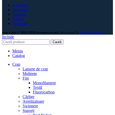
Facebook
Instagram
Youtube
TikTok
LinkedId
copyright © 2024-2026 fratepescar.md
| developed by
Mandarin Studio
.
Închide
Caută
Meniu
Catalog
Crap
Lansete de crap
Mulinete
Fire
Monofilament
Textil
Fluorocarbon
Cârlige
Avertizatoare
Swingere
Suporți