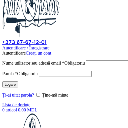
+373 67-67-12-01
Autentificare / Înregistrare
Autentificare
Creați un cont
Nume utilizator sau adresă email
*
Obligatoriu
Parola
*
Obligatoriu
Logare
Ți-ai uitat parola?
Ține-mă minte
Lista de dorințe
0
articol
0,00
MDL