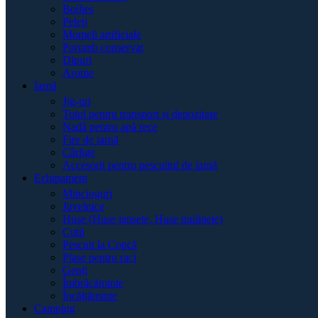
Boilies
Peleți
Momeli artificiale
Porumb conservat
Dipuri
Arome
Iarnă
Jig-uri
Totul pentru transport și depozitare
Nadă pentru apă rece
Fire de iarnă
Cârlige
Accesorii pentru pescuitul de iarnă
Echipament
Mincioguri
Juvelnice
Huse (Huse lansete, Huse mulinete)
Cutii
Pescuit la Copcă
Plase pentru raci
Genți
Îmbrăcăminte
Încălțăminte
Camping