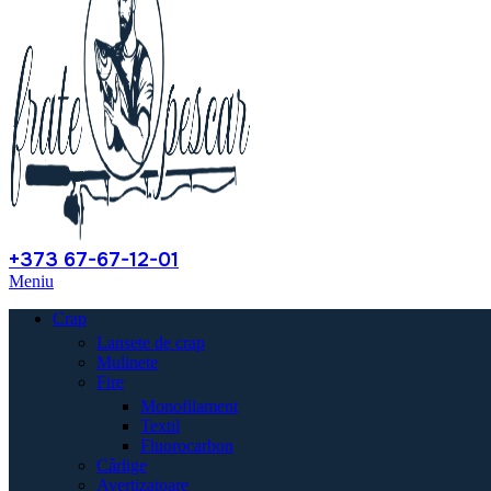
+373 67-67-12-01
Meniu
Crap
Lansete de crap
Mulinete
Fire
Monofilament
Textil
Fluorocarbon
Cârlige
Avertizatoare