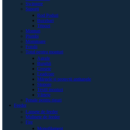
Swingere
Suporți
Rod Poduri
Buzzbari
Tripozi
Monturi
Plumbi
Momitoare
Fotolii
Totul pentru monturi
Agrafe
Burghii
Crosete
Leadcore
Mărgele și protecții antitangle
Stopore
Textil monturi
Vârteje
Penale pentru riguri
Feeder
Lansete de feeder
Mulinete de feeder
Fire
Monofilament