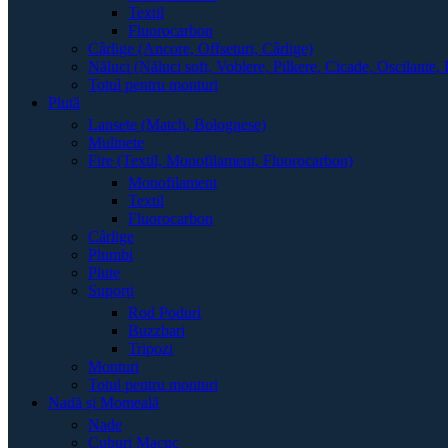
Textil
Fluorocarbon
Cârlige (Ancore, Offseturi, Cârlige)
Năluci (Năluci soft, Voblere, Pilkere, Cicade, Oscilante, 
Totul pentru monturi
Plută
Lansete (Match, Bolognese)
Mulinete
Fire (Textil, Monofilament, Fluorocarbon)
Monofilament
Textil
Fluorocarbon
Cârlige
Plumbi
Plute
Suporți
Rod Poduri
Buzzbari
Tripozi
Monturi
Totul pentru monturi
Nadă și Momeală
Nade
Cuburi Macuc