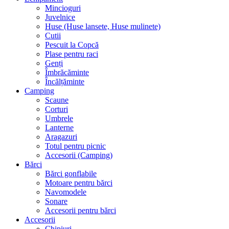
Mincioguri
Juvelnice
Huse (Huse lansete, Huse mulinete)
Cutii
Pescuit la Copcă
Plase pentru raci
Genți
Îmbrăcăminte
Încălțăminte
Camping
Scaune
Corturi
Umbrele
Lanterne
Aragazuri
Totul pentru picnic
Accesorii (Camping)
Bărci
Bărci gonflabile
Motoare pentru bărci
Navomodele
Sonare
Accesorii pentru bărci
Accesorii
Chipiuri