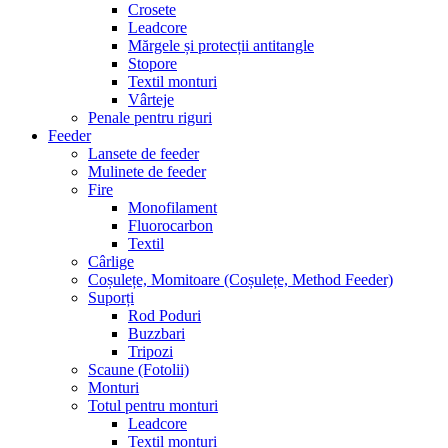
Crosete
Leadcore
Mărgele și protecții antitangle
Stopore
Textil monturi
Vârteje
Penale pentru riguri
Feeder
Lansete de feeder
Mulinete de feeder
Fire
Monofilament
Fluorocarbon
Textil
Cârlige
Coșulețe, Momitoare (Coșulețe, Method Feeder)
Suporți
Rod Poduri
Buzzbari
Tripozi
Scaune (Fotolii)
Monturi
Totul pentru monturi
Leadcore
Textil monturi