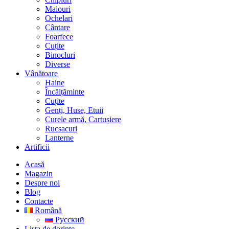
Maiouri
Ochelari
Cântare
Foarfece
Cuțite
Binocluri
Diverse
Vânătoare
Haine
Încălțăminte
Cuțite
Genți, Huse, Etuii
Curele armă, Cartușiere
Rucsacuri
Lanterne
Artificii
Acasă
Magazin
Despre noi
Blog
Contacte
Română
Русский
Lista de dorințe