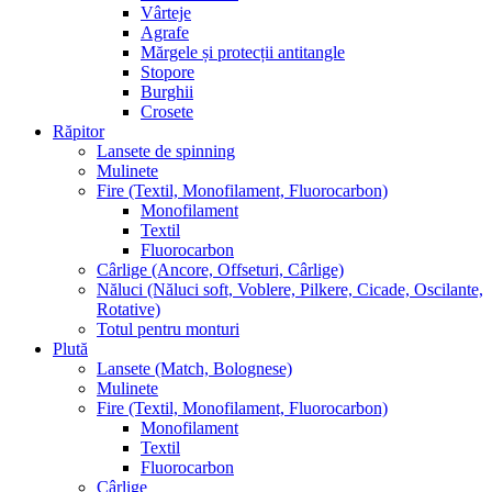
Vârteje
Agrafe
Mărgele și protecții antitangle
Stopore
Burghii
Crosete
Răpitor
Lansete de spinning
Mulinete
Fire (Textil, Monofilament, Fluorocarbon)
Monofilament
Textil
Fluorocarbon
Cârlige (Ancore, Offseturi, Cârlige)
Năluci (Năluci soft, Voblere, Pilkere, Cicade, Oscilante,
Rotative)
Totul pentru monturi
Plută
Lansete (Match, Bolognese)
Mulinete
Fire (Textil, Monofilament, Fluorocarbon)
Monofilament
Textil
Fluorocarbon
Cârlige