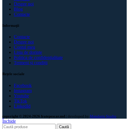
Despre noi
Blog
Contacte
Informaţii
Contacte
Despre noi
Contul meu
Lista de dorințe
Politica de confidenţialitate
Termeni și condiții
Rețele sociale
Facebook
Instagram
Youtube
TikTok
LinkedId
copyright © 2024-2026 fratepescar.md
| developed by
Mandarin Studio
.
Închide
Caută