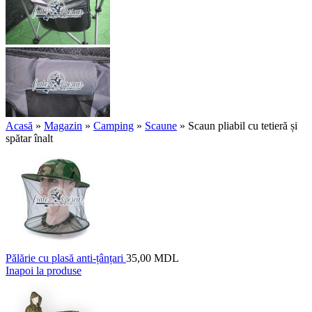
Acasă
»
Magazin
»
Camping
»
Scaune
»
Scaun pliabil cu tetieră și
spătar înalt
Pălărie cu plasă anti-țânțari
35,00
MDL
Inapoi la produse