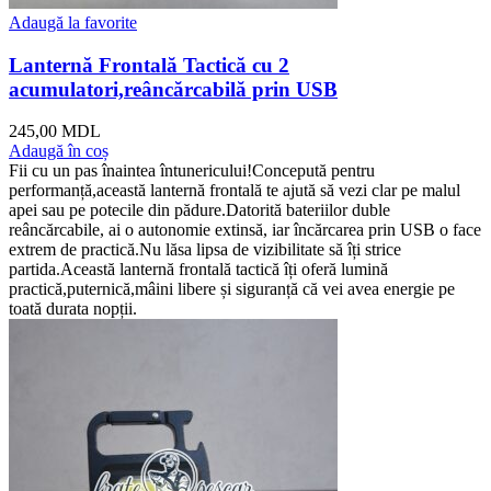
Adaugă la favorite
Lanternă Frontală Tactică cu 2
acumulatori,reâncărcabilă prin USB
245,00
MDL
Adaugă în coș
Fii cu un pas înaintea întunericului!Concepută pentru
performanță,această lanternă frontală te ajută să vezi clar pe malul
apei sau pe potecile din pădure.Datorită bateriilor duble
reâncărcabile, ai o autonomie extinsă, iar încărcarea prin USB o face
extrem de practică.Nu lăsa lipsa de vizibilitate să îți strice
partida.Această lanternă frontală tactică îți oferă lumină
practică,puternică,mâini libere și siguranță că vei avea energie pe
toată durata nopții.