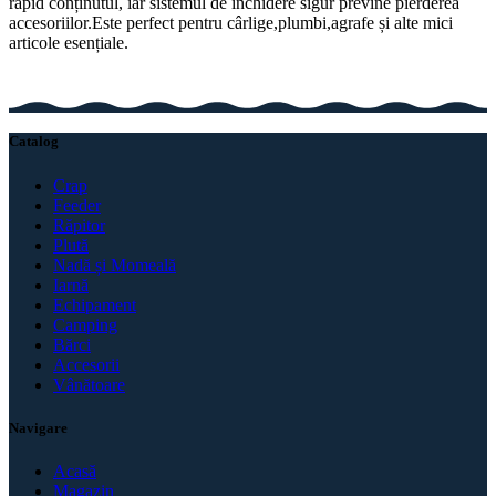
rapid conținutul, iar sistemul de închidere sigur previne pierderea
accesoriilor.Este perfect pentru cârlige,plumbi,agrafe și alte mici
articole esențiale.
Catalog
Crap
Feeder
Răpitor
Plută
Nadă și Momeală
Iarnă
Echipament
Camping
Bărci
Accesorii
Vânătoare
Navigare
Acasă
Magazin