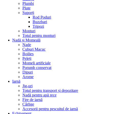
Plumbi
Plute
Suporți
Rod Poduri
Buzzbari
Tripozi
Monturi
Totul pentru monturi
Nadă și Momeală
Nade
Cuburi Macuc
Boilies
Peleți
Momeli artificiale
Porumb conservat
Dipuri
Arome
Iarnă
Jig-uri
Totul pentru transport și depozitare
Nadă pentru apă rece
Fire de iarnă
Cârlige
Accesorii pentru pescuitul de iarnă
Echipament