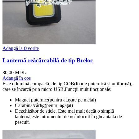
Adaugă la favorite
Lanternă reâcărcabilă de tip Breloc
80,00
MDL
Adaugă în coș
Este o lumină compactă, de tip COB(foarte puternică și uniformă),
care se încarcă prin micro USB.Funcții multifincționale:
Magnet puternic:(pentru atașare pe metal)
Carabină/cârlig(pentru agățat)
Dezchizător de sticle. Este mai mult decât o simplă
lanternă,este intrumentul de neânlocuit în gheanta ta de
pescuit.