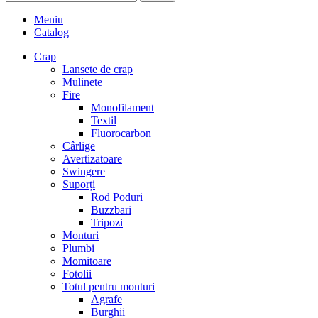
Meniu
Catalog
Crap
Lansete de crap
Mulinete
Fire
Monofilament
Textil
Fluorocarbon
Cârlige
Avertizatoare
Swingere
Suporți
Rod Poduri
Buzzbari
Tripozi
Monturi
Plumbi
Momitoare
Fotolii
Totul pentru monturi
Agrafe
Burghii