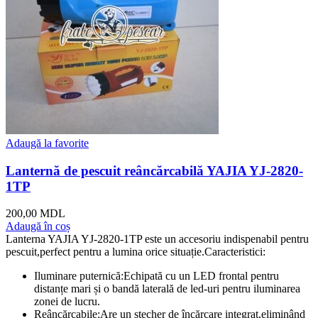
Adaugă la favorite
Lanternă de pescuit reâncărcabilă YAJIA YJ-2820-
1TP
200,00
MDL
Adaugă în coș
Lanterna YAJIA YJ-2820-1TP este un accesoriu indispenabil pentru
pescuit,perfect pentru a lumina orice situație.Caracteristici:
Iluminare puternică:Echipată cu un LED frontal pentru
distanțe mari și o bandă laterală de led-uri pentru iluminarea
zonei de lucru.
Reâncărcabile:Are un ștecher de încărcare integrat,eliminând