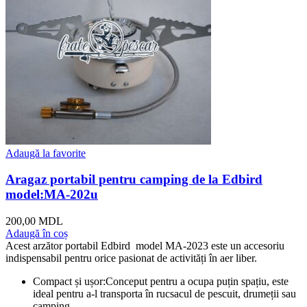
Adaugă la favorite
Aragaz portabil pentru camping de la Edbird
model:MA-202u
200,00
MDL
Adaugă în coș
Acest arzător portabil Edbird model MA-2023 este un accesoriu
indispensabil pentru orice pasionat de activități în aer liber.
Compact și ușor:Conceput pentru a ocupa puțin spațiu, este
ideal pentru a-l transporta în rucsacul de pescuit, drumeții sau
camping.