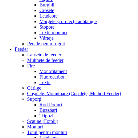
Burghii
Crosete
Leadcore
Mărgele și protecții antitangle
Stopore
Textil monturi
Vârteje
Penale pentru riguri
Feeder
Lansete de feeder
Mulinete de feeder
Fire
Monofilament
Fluorocarbon
Textil
Cârlige
Coșulețe, Momitoare (Coșulețe, Method Feeder)
Suporți
Rod Poduri
Buzzbari
Tripozi
Scaune (Fotolii)
Monturi
Totul pentru monturi
Leadcore