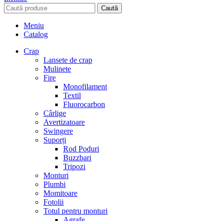
Caută
Meniu
Catalog
Crap
Lansete de crap
Mulinete
Fire
Monofilament
Textil
Fluorocarbon
Cârlige
Avertizatoare
Swingere
Suporți
Rod Poduri
Buzzbari
Tripozi
Monturi
Plumbi
Momitoare
Fotolii
Totul pentru monturi
Agrafe