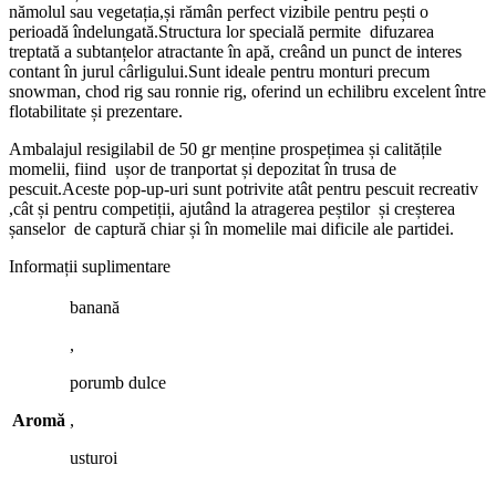
nămolul sau vegetația,și rămân perfect vizibile pentru pești o
perioadă îndelungată.Structura lor specială permite difuzarea
treptată a subtanțelor atractante în apă, creând un punct de interes
contant în jurul cârligului.Sunt ideale pentru monturi precum
snowman, chod rig sau ronnie rig, oferind un echilibru excelent între
flotabilitate și prezentare.
Ambalajul resigilabil de 50 gr menține prospețimea și calitățile
momelii, fiind ușor de tranportat și depozitat în trusa de
pescuit.Aceste pop-up-uri sunt potrivite atât pentru pescuit recreativ
,cât și pentru competiții, ajutând la atragerea peștilor și creșterea
șanselor de captură chiar și în momelile mai dificile ale partidei.
Informații suplimentare
banană
,
porumb dulce
Aromă
,
usturoi
,