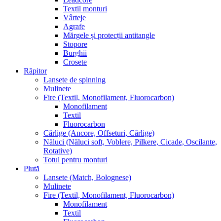
Textil monturi
Vârteje
Agrafe
Mărgele și protecții antitangle
Stopore
Burghii
Crosete
Răpitor
Lansete de spinning
Mulinete
Fire (Textil, Monofilament, Fluorocarbon)
Monofilament
Textil
Fluorocarbon
Cârlige (Ancore, Offseturi, Cârlige)
Năluci (Năluci soft, Voblere, Pilkere, Cicade, Oscilante,
Rotative)
Totul pentru monturi
Plută
Lansete (Match, Bolognese)
Mulinete
Fire (Textil, Monofilament, Fluorocarbon)
Monofilament
Textil