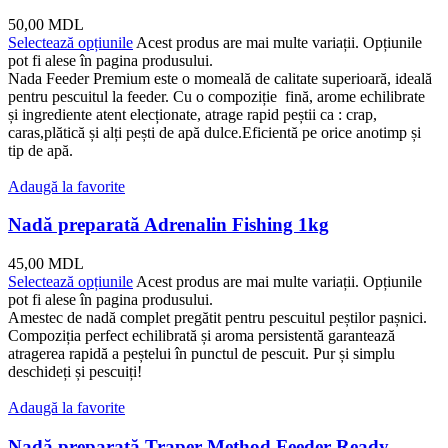
50,00
MDL
Selectează opțiunile
Acest produs are mai multe variații. Opțiunile
pot fi alese în pagina produsului.
Nada Feeder Premium este o momeală de calitate superioară, ideală
pentru pescuitul la feeder. Cu o compoziție fină, arome echilibrate
și ingrediente atent elecționate, atrage rapid peștii ca : crap,
caras,plătică și alți pești de apă dulce.Eficientă pe orice anotimp și
tip de apă.
Adaugă la favorite
Nadă preparată Adrenalin Fishing 1kg
45,00
MDL
Selectează opțiunile
Acest produs are mai multe variații. Opțiunile
pot fi alese în pagina produsului.
Amestec de nadă complet pregătit pentru pescuitul peștilor pașnici.
Compoziția perfect echilibrată și aroma persistentă garantează
atragerea rapidă a peștelui în punctul de pescuit. Pur și simplu
deschideți și pescuiți!
Adaugă la favorite
Nadă preparată Traper Method Feeder Ready