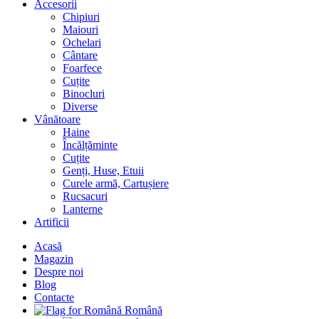
Accesorii
Chipiuri
Maiouri
Ochelari
Cântare
Foarfece
Cuțite
Binocluri
Diverse
Vânătoare
Haine
Încălțăminte
Cuțite
Genți, Huse, Etuii
Curele armă, Cartușiere
Rucsacuri
Lanterne
Artificii
Acasă
Magazin
Despre noi
Blog
Contacte
Română