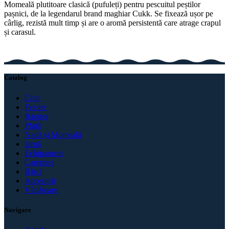
Momeală plutitoare clasică (pufuleți) pentru pescuitul peștilor
pașnici, de la legendarul brand maghiar Cukk. Se fixează ușor pe
cârlig, rezistă mult timp și are o aromă persistentă care atrage crapul
și carasul.
Catalog
Crap
Feeder
Răpitor
Plută
Nadă și Momeală
Iarnă
Echipament
Camping
Bărci
Accesorii
Vânătoare
Navigare