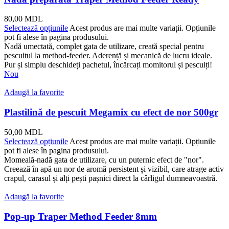
80,00
MDL
Selectează opțiunile
Acest produs are mai multe variații. Opțiunile
pot fi alese în pagina produsului.
Nadă umectată, complet gata de utilizare, creată special pentru
pescuitul la method-feeder. Aderență și mecanică de lucru ideale.
Pur și simplu deschideți pachetul, încărcați momitorul și pescuiți!
Nou
Adaugă la favorite
Plastilină de pescuit Megamix cu efect de nor 500gr
50,00
MDL
Selectează opțiunile
Acest produs are mai multe variații. Opțiunile
pot fi alese în pagina produsului.
Momeală-nadă gata de utilizare, cu un puternic efect de "nor".
Creează în apă un nor de aromă persistent și vizibil, care atrage activ
crapul, carasul și alți pești pașnici direct la cârligul dumneavoastră.
Adaugă la favorite
Pop-up Traper Method Feeder 8mm