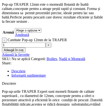
Pop-up TRAPER 12mm este o momeală flotantă de înaltă
calitate,concepute pentru a atrage peștii rapid și constant. Forma și
dimeniunea sa permit prezentări precise, ideale pentru lac sau
baltă.Perfecte pentru pescarii care doresc rezultate eficiente și fiabile
la fiecare sesiune .
Aromă
Anulează
Cantitate Pop-up 12mm de la TRAPER
Adaugă în coș
Adaugă la favorite
SKU:
Nu se aplică
Categorii:
Boilies
,
Nadă și Momeală
Share:
Descriere
Informații suplimentare
Descriere
Pop-up-urile TRAPER Expert sunt momeli flotante de calitate
superioară , cu diametrul de 12mm, concepute pentru a oferi o
prezentare atractivă și eficientă în orice condiții de pescuit .Datorită
flotabilității ridicate,acestea se ridică deasupra substratului,evitând