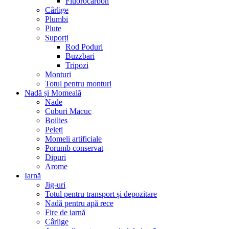
Fluorocarbon
Cârlige
Plumbi
Plute
Suporți
Rod Poduri
Buzzbari
Tripozi
Monturi
Totul pentru monturi
Nadă și Momeală
Nade
Cuburi Macuc
Boilies
Peleți
Momeli artificiale
Porumb conservat
Dipuri
Arome
Iarnă
Jig-uri
Totul pentru transport și depozitare
Nadă pentru apă rece
Fire de iarnă
Cârlige