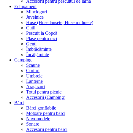
Accesorii pentru pescuitul de iarnă
Echipament
Mincioguri
Juvelnice
Huse (Huse lansete, Huse mulinete)
Cutii
Pescuit la Copcă
Plase pentru raci
Genți
Îmbrăcăminte
Încălțăminte
Camping
Scaune
Corturi
Umbrele
Lanterne
Aragazuri
Totul pentru picnic
Accesorii (Camping)
Bărci
Bărci gonflabile
Motoare pentru bărci
Navomodele
Sonare
Accesorii pentru bărci