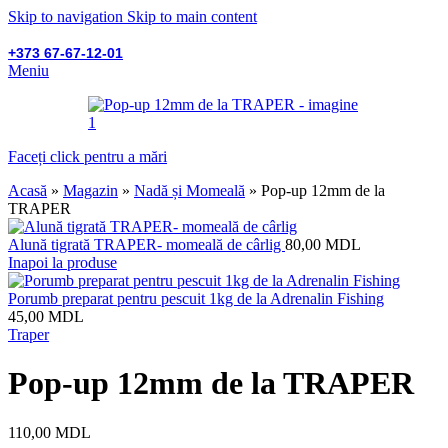
Skip to navigation
Skip to main content
+373 67-67-12-01
Meniu
Faceți click pentru a mări
Acasă
»
Magazin
»
Nadă și Momeală
»
Pop-up 12mm de la
TRAPER
Alună tigrată TRAPER- momeală de cârlig
80,00
MDL
Inapoi la produse
Porumb preparat pentru pescuit 1kg de la Adrenalin Fishing
45,00
MDL
Traper
Pop-up 12mm de la TRAPER
110,00
MDL