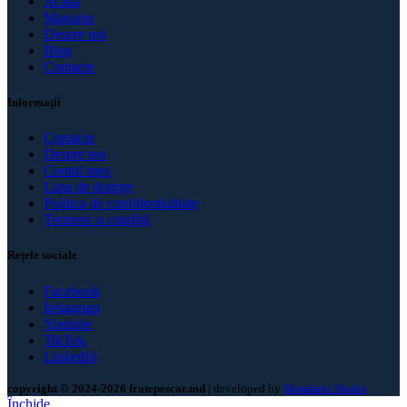
Acasă
Magazin
Despre noi
Blog
Contacte
Informaţii
Contacte
Despre noi
Contul meu
Lista de dorințe
Politica de confidenţialitate
Termeni și condiții
Rețele sociale
Facebook
Instagram
Youtube
TikTok
LinkedId
copyright © 2024-2026 fratepescar.md
| developed by
Mandarin Studio
.
Închide