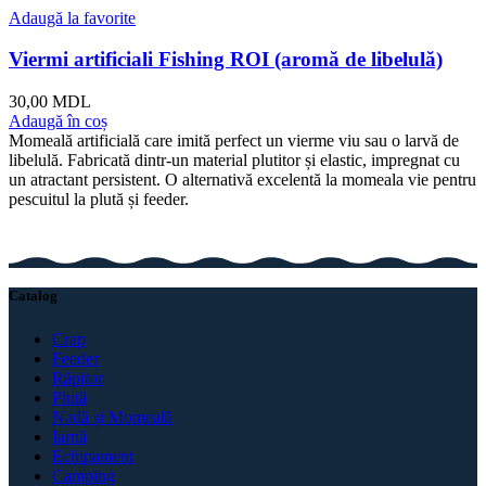
Adaugă la favorite
Viermi artificiali Fishing ROI (aromă de libelulă)
30,00
MDL
Adaugă în coș
Momeală artificială care imită perfect un vierme viu sau o larvă de
libelulă. Fabricată dintr-un material plutitor și elastic, impregnat cu
un atractant persistent. O alternativă excelentă la momeala vie pentru
pescuitul la plută și feeder.
Catalog
Crap
Feeder
Răpitor
Plută
Nadă și Momeală
Iarnă
Echipament
Camping