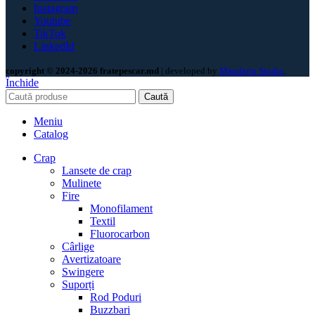
Instagram
Youtube
TikTok
LinkedId
copyright © 2024-2026 fratepescar.md
| developed by
Mandarin Studio
.
Închide
Caută
Meniu
Catalog
Crap
Lansete de crap
Mulinete
Fire
Monofilament
Textil
Fluorocarbon
Cârlige
Avertizatoare
Swingere
Suporți
Rod Poduri
Buzzbari