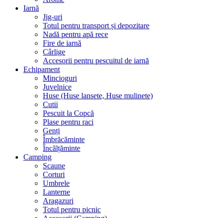
Iarnă
Jig-uri
Totul pentru transport și depozitare
Nadă pentru apă rece
Fire de iarnă
Cârlige
Accesorii pentru pescuitul de iarnă
Echipament
Mincioguri
Juvelnice
Huse (Huse lansete, Huse mulinete)
Cutii
Pescuit la Copcă
Plase pentru raci
Genți
Îmbrăcăminte
Încălțăminte
Camping
Scaune
Corturi
Umbrele
Lanterne
Aragazuri
Totul pentru picnic