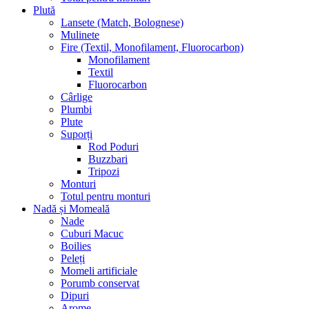
Plută
Lansete (Match, Bolognese)
Mulinete
Fire (Textil, Monofilament, Fluorocarbon)
Monofilament
Textil
Fluorocarbon
Cârlige
Plumbi
Plute
Suporți
Rod Poduri
Buzzbari
Tripozi
Monturi
Totul pentru monturi
Nadă și Momeală
Nade
Cuburi Macuc
Boilies
Peleți
Momeli artificiale
Porumb conservat
Dipuri
Arome