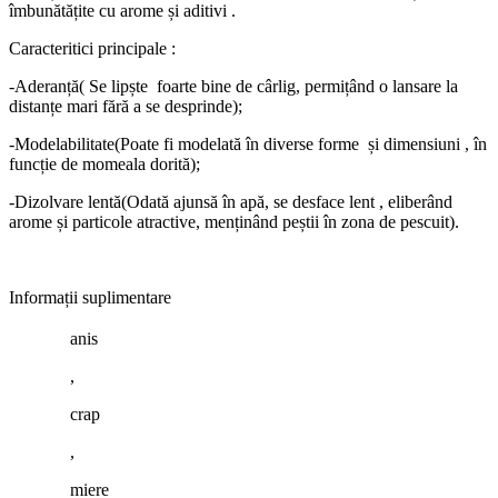
îmbunătățite cu arome și aditivi .
Caracteritici principale :
-Aderanță( Se lipște foarte bine de cârlig, permițând o lansare la
distanțe mari fără a se desprinde);
-Modelabilitate(Poate fi modelată în diverse forme și dimensiuni , în
funcție de momeala dorită);
-Dizolvare lentă(Odată ajunsă în apă, se desface lent , eliberând
arome și particole atractive, menținând peștii în zona de pescuit).
Informații suplimentare
anis
,
crap
,
miere