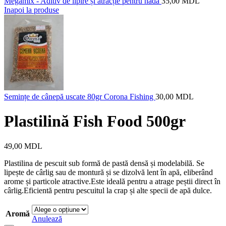
Megamix - Aditiv de lipire și atracție pentru nadă
35,00
MDL
Inapoi la produse
Semințe de cânepă uscate 80gr Corona Fishing
30,00
MDL
Plastilină Fish Food 500gr
49,00
MDL
Plastilina de pescuit sub formă de pastă densă și modelabilă. Se
lipește de cârlig sau de montură și se dizolvă lent în apă, eliberând
arome și particole atractive.Este ideală pentru a atrage peștii direct în
cârlig.Eficientă pentru pescuitul la crap și alte specii de apă dulce.
Aromă
Anulează