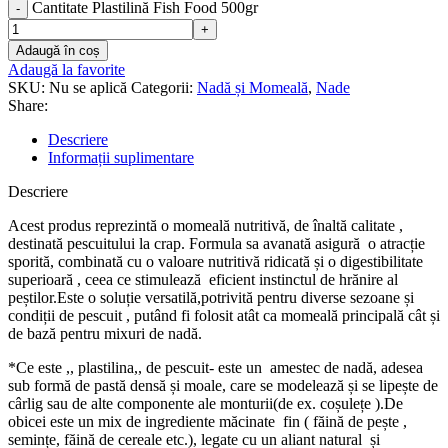
Cantitate Plastilină Fish Food 500gr
Adaugă în coș
Adaugă la favorite
SKU:
Nu se aplică
Categorii:
Nadă și Momeală
,
Nade
Share:
Descriere
Informații suplimentare
Descriere
Acest produs reprezintă o momeală nutritivă, de înaltă calitate ,
destinată pescuitului la crap. Formula sa avanată asigură o atracție
sporită, combinată cu o valoare nutritivă ridicată și o digestibilitate
superioară , ceea ce stimulează eficient instinctul de hrănire al
peștilor.Este o soluție versatilă,potrivită pentru diverse sezoane și
condiții de pescuit , putând fi folosit atât ca momeală principală cât și
de bază pentru mixuri de nadă.
*Ce este ,, plastilina,, de pescuit- este un amestec de nadă, adesea
sub formă de pastă densă și moale, care se modelează și se lipește de
cârlig sau de alte componente ale monturii(de ex. coșulețe ).De
obicei este un mix de ingrediente măcinate fin ( făină de pește ,
semințe, făină de cereale etc.), legate cu un aliant natural și