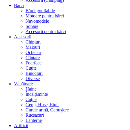
Accesorii (Camping)
Bărci
Bărci gonflabile
Motoare pentru bărci
Navomodele
Sonare
Accesorii pentru bărci
Accesorii
Chipiuri
Maiouri
Ochelari
Cântare
Foarfece
Cuțite
Binocluri
Diverse
Vânătoare
Haine
Încălțăminte
Cuțite
Genți, Huse, Etuii
Curele armă, Cartușiere
Rucsacuri
Lanterne
Artificii