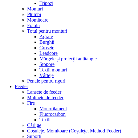
Tripozi
Monturi
Plumbi
Momitoare
Fotolii
Totul pentru monturi
Agrafe
Burghii
Crosete
Leadcore
Mărgele și protecții antitangle
Stopore
Textil monturi
Vârteje
Penale pentru riguri
Feeder
Lansete de feeder
Mulinete de feeder
Fire
Monofilament
Fluorocarbon
Textil
Cârlige
Coșulețe, Momitoare (Coșulețe, Method Feeder)
Suporți