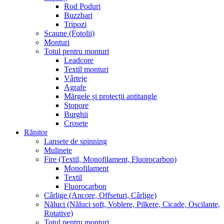
Rod Poduri
Buzzbari
Tripozi
Scaune (Fotolii)
Monturi
Totul pentru monturi
Leadcore
Textil monturi
Vârteje
Agrafe
Mărgele și protecții antitangle
Stopore
Burghii
Crosete
Răpitor
Lansete de spinning
Mulinete
Fire (Textil, Monofilament, Fluorocarbon)
Monofilament
Textil
Fluorocarbon
Cârlige (Ancore, Offseturi, Cârlige)
Năluci (Năluci soft, Voblere, Pilkere, Cicade, Oscilante,
Rotative)
Totul pentru monturi