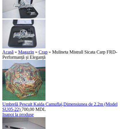
Acasă
»
Magazin
»
Crap
»
Mulineta Mistrall Sicata Carp FRD-
Performanță și Eleganță
Umbrelă Pescuit Kaida Camuflaj,Dimensiunea de 2.2m (Model
SU05-22)
700,00
MDL
Inapoi la produse