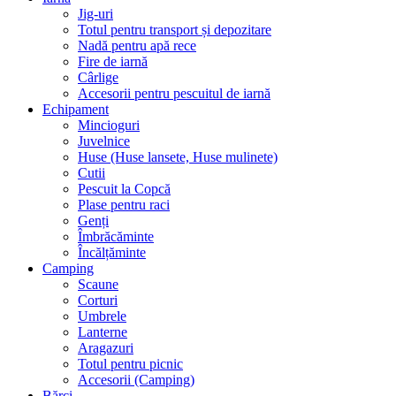
Jig-uri
Totul pentru transport și depozitare
Nadă pentru apă rece
Fire de iarnă
Cârlige
Accesorii pentru pescuitul de iarnă
Echipament
Mincioguri
Juvelnice
Huse (Huse lansete, Huse mulinete)
Cutii
Pescuit la Copcă
Plase pentru raci
Genți
Îmbrăcăminte
Încălțăminte
Camping
Scaune
Corturi
Umbrele
Lanterne
Aragazuri
Totul pentru picnic
Accesorii (Camping)
Bărci