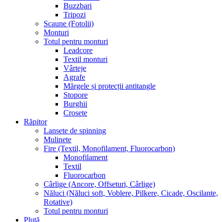
Buzzbari
Tripozi
Scaune (Fotolii)
Monturi
Totul pentru monturi
Leadcore
Textil monturi
Vârteje
Agrafe
Mărgele și protecții antitangle
Stopore
Burghii
Crosete
Răpitor
Lansete de spinning
Mulinete
Fire (Textil, Monofilament, Fluorocarbon)
Monofilament
Textil
Fluorocarbon
Cârlige (Ancore, Offseturi, Cârlige)
Năluci (Năluci soft, Voblere, Pilkere, Cicade, Oscilante,
Rotative)
Totul pentru monturi
Plută