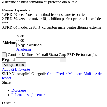
-Dispune de husă semidură cu protecție din burete.
Mărimi disponibile:
1.FRD 40-ideală pentru method feeder și lansete scurte
2.FRD 50-versiune univerală, echilibru perfect pe orice lansetă de
crap.
3.FRD 60-model de forță cu tambur mare pentru distanțe extreme.
4000
6000
Mărime
Anulează
Cantitate Mulineta Mistrall Sicata Carp FRD-Performanță și
Eleganță
Adaugă în coș
Adaugă la favorite
SKU:
Nu se aplică
Categorii:
Crap
,
Feeder
,
Mulinete
,
Mulinete de
feeder
Share:
Descriere
Informații suplimentare
Descriere