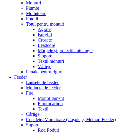
Monturi
Plumbi
Momitoare
Fotolii
Totul pentru monturi
Agrafe
Burghii
Crosete
Leadcore
Mărgele și protecții antitangle
Stopore
Textil monturi
Vârteje
Penale pentru riguri
Feeder
Lansete de feeder
Mulinete de feeder
Fire
Monofilament
Fluorocarbon
Textil
Cârlige
Coșulețe, Momitoare (Coșulețe, Method Feeder)
Suporți
Rod Poduri