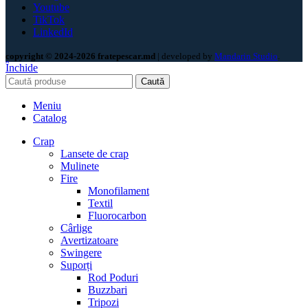
Youtube
TikTok
LinkedId
copyright © 2024-2026 fratepescar.md
| developed by
Mandarin Studio
.
Închide
Caută
Meniu
Catalog
Crap
Lansete de crap
Mulinete
Fire
Monofilament
Textil
Fluorocarbon
Cârlige
Avertizatoare
Swingere
Suporți
Rod Poduri
Buzzbari
Tripozi