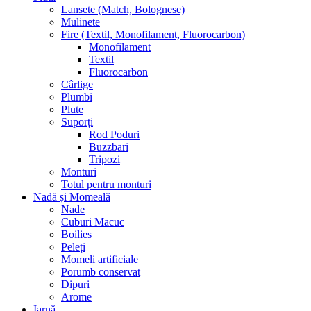
Lansete (Match, Bolognese)
Mulinete
Fire (Textil, Monofilament, Fluorocarbon)
Monofilament
Textil
Fluorocarbon
Cârlige
Plumbi
Plute
Suporți
Rod Poduri
Buzzbari
Tripozi
Monturi
Totul pentru monturi
Nadă și Momeală
Nade
Cuburi Macuc
Boilies
Peleți
Momeli artificiale
Porumb conservat
Dipuri
Arome
Iarnă