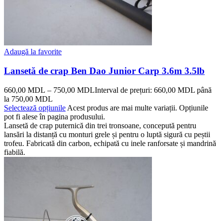
Adaugă la favorite
Lansetă de crap Ben Dao Junior Carp 3.6m 3.5lb
660,00
MDL
–
750,00
MDL
Interval de prețuri: 660,00 MDL până
la 750,00 MDL
Selectează opțiunile
Acest produs are mai multe variații. Opțiunile
pot fi alese în pagina produsului.
Lansetă de crap puternică din trei tronsoane, concepută pentru
lansări la distanță cu monturi grele și pentru o luptă sigură cu peștii
trofeu. Fabricată din carbon, echipată cu inele ranforsate și mandrină
fiabilă.