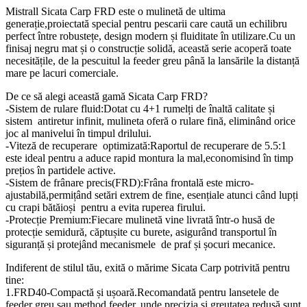
Mistrall Sicata Carp FRD este o mulinetă de ultima
generație,proiectată special pentru pescarii care caută un echilibru
perfect între robustețe, design modern și fluiditate în utilizare.Cu un
finisaj negru mat și o construcție solidă, această serie acoperă toate
necesitățile, de la pescuitul la feeder greu până la lansările la distanță
mare pe lacuri comerciale.
De ce să alegi această gamă Sicata Carp FRD?
-Sistem de rulare fluid:Dotat cu 4+1 rumelți de înaltă calitate și
sistem antiretur infinit, mulineta oferă o rulare fină, eliminând orice
joc al manivelui în timpul drilului.
-Viteză de recuperare optimizată:Raportul de recuperare de 5.5:1
este ideal pentru a aduce rapid montura la mal,economisind în timp
prețios în partidele active.
-Sistem de frânare precis(FRD):Frâna frontală este micro-
ajustabilă,permițând setări extrem de fine, esențiale atunci când lupți
cu crapi bătăioși pentru a evita ruperea firului.
-Protecție Premium:Fiecare mulinetă vine livrată într-o husă de
protecție semidură, căptușite cu burete, asigurând transportul în
siguranță și protejând mecanismele de praf și șocuri mecanice.
Indiferent de stilul tău, exită o mărime Sicata Carp potrivită pentru
tine:
1.FRD40-Compactă și ușoară.Recomandată pentru lansetele de
feeder greu sau method feeder, unde precizia și greutatea redusă sunt