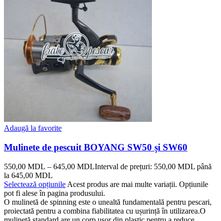
Adaugă la favorite
Mulinete de pescuit BOYANG SW50 și SW60
550,00
MDL
–
645,00
MDL
Interval de prețuri: 550,00 MDL până
la 645,00 MDL
Selectează opțiunile
Acest produs are mai multe variații. Opțiunile
pot fi alese în pagina produsului.
O mulinetă de spinning este o unealtă fundamentală pentru pescari,
proiectată pentru a combina fiabilitatea cu ușurință în utilizarea.O
mulinetă standard are un corp ușor din plastic pentru a reduce