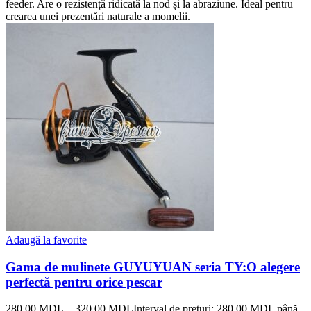
feeder. Are o rezistență ridicată la nod și la abraziune. Ideal pentru
crearea unei prezentări naturale a momelii.
Adaugă la favorite
Gama de mulinete GUYUYUAN seria TY:O alegere
perfectă pentru orice pescar
280,00
MDL
–
320,00
MDL
Interval de prețuri: 280,00 MDL până