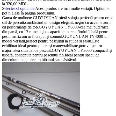
la 320,00 MDL
Selectează opțiunile
Acest produs are mai multe variații. Opțiunile
pot fi alese în pagina produsului.
Gama de mulinete GUYUYUAN oferă soluția perfectă pentru orice
stil de pescuit,combinând un design elegant, negru cu accente aurii,
cu performanțe de top.GUYUYUAN TY6000-cea mai puternică
din gamă, cu 13 rumelți și o capacitate mare a firului.Ideală pentru
peștii mari,cum ar fi crapul și somnul.GUYUYUAN TY4000-un
model versatil,perfect pentru pescuitul la știucă și șalău.Este
echilibrat ideal pentru putere și manevrabilitate,potrivit pentru
majoritatea situației de pescuit.GUYUYUAN TY3000-compactă și
ușoară, concepută pentru pescuitul fin.Ideal pentru specii de
dimeniuni mici, precum bibanul sau păstrăvul.