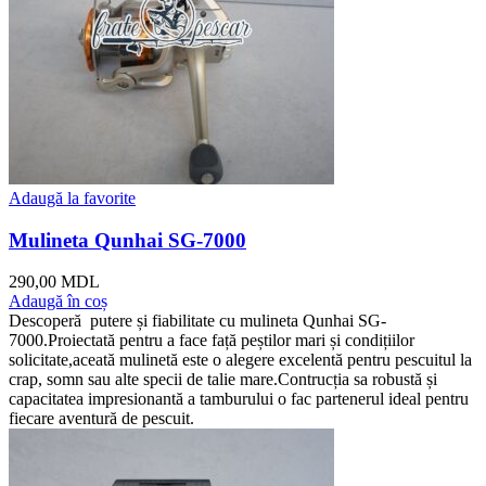
Adaugă la favorite
Mulineta Qunhai SG-7000
290,00
MDL
Adaugă în coș
Descoperă putere și fiabilitate cu mulineta Qunhai SG-
7000.Proiectată pentru a face față peștilor mari și condițiilor
solicitate,aceată mulinetă este o alegere excelentă pentru pescuitul la
crap, somn sau alte specii de talie mare.Contrucția sa robustă și
capacitatea impresionantă a tamburului o fac partenerul ideal pentru
fiecare aventură de pescuit.