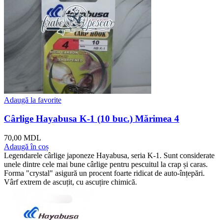
Adaugă la favorite
Cârlige Hayabusa K-1 (10 buc.) Mărimea 4
70,00
MDL
Adaugă în coș
Legendarele cârlige japoneze Hayabusa, seria K-1. Sunt considerate
unele dintre cele mai bune cârlige pentru pescuitul la crap și caras.
Forma "crystal" asigură un procent foarte ridicat de auto-înțepări.
Vârf extrem de ascuțit, cu ascuțire chimică.