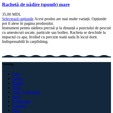
Rachetă de nădire (spomb) mare
35,00
MDL
Selectează opțiunile
Acest produs are mai multe variații. Opțiunile
pot fi alese în pagina produsului.
Instrument pentru nădirea precisă și la distanță a punctului de pescuit
cu amestecuri uscate, particule sau boilies. Racheta se deschide la
impactul cu apa, livrând cu precizie toată nada în locul dorit.
Indispensabilă în carpfishing.
Catalog
Crap
Feeder
Răpitor
Plută
Nadă și Momeală
Iarnă
Echipament
Camping
Bărci