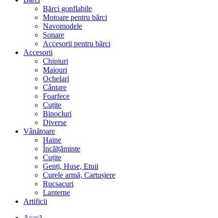
Bărci gonflabile
Motoare pentru bărci
Navomodele
Sonare
Accesorii pentru bărci
Accesorii
Chipiuri
Maiouri
Ochelari
Cântare
Foarfece
Cuțite
Binocluri
Diverse
Vânătoare
Haine
Încălțăminte
Cuțite
Genți, Huse, Etuii
Curele armă, Cartușiere
Rucsacuri
Lanterne
Artificii
Acasă