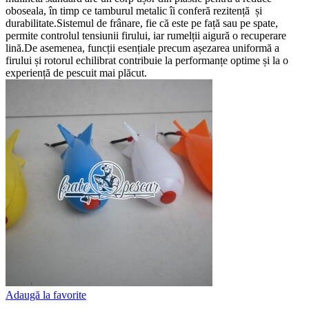
oboseala, în timp ce tamburul metalic îi conferă rezitență și
durabilitate.Sistemul de frânare, fie că este pe față sau pe spate,
permite controlul tensiunii firului, iar rumelții aigură o recuperare
lină.De asemenea, funcții esențiale precum așezarea uniformă a
firului și rotorul echilibrat contribuie la performanțe optime și la o
experiență de pescuit mai plăcut.
Adaugă la favorite