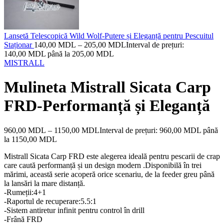
Lansetă Telescopică Wild Wolf-Putere și Eleganță pentru Pescuitul
Staționar
140,00
MDL
–
205,00
MDL
Interval de prețuri:
140,00 MDL până la 205,00 MDL
MISTRALL
Mulineta Mistrall Sicata Carp
FRD-Performanță și Eleganță
960,00
MDL
–
1150,00
MDL
Interval de prețuri: 960,00 MDL până
la 1150,00 MDL
Mistrall Sicata Carp FRD este alegerea ideală pentru pescarii de crap
care caută performanță și un design modern .Disponibilă în trei
mărimi, această serie acoperă orice scenariu, de la feeder greu până
la lansări la mare distanță.
-Rumeții:4+1
-Raportul de recuperare:5.5:1
-Sistem antiretur infinit pentru control în drill
-Frână FRD