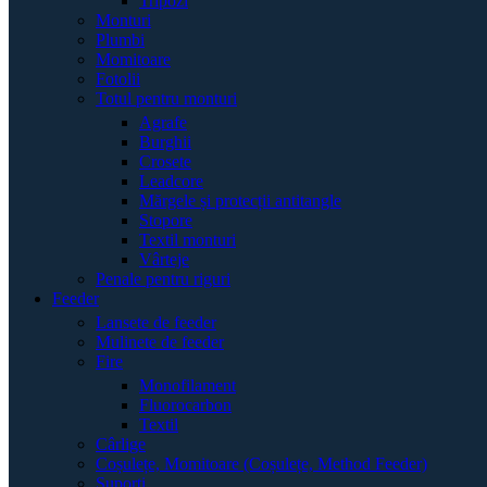
Tripozi
Monturi
Plumbi
Momitoare
Fotolii
Totul pentru monturi
Agrafe
Burghii
Crosete
Leadcore
Mărgele și protecții antitangle
Stopore
Textil monturi
Vârteje
Penale pentru riguri
Feeder
Lansete de feeder
Mulinete de feeder
Fire
Monofilament
Fluorocarbon
Textil
Cârlige
Coșulețe, Momitoare (Coșulețe, Method Feeder)
Suporți