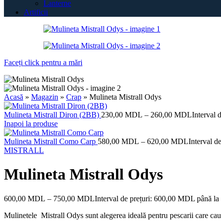
Lanterne
Artificii
Faceți click pentru a mări
Acasă
»
Magazin
»
Crap
»
Mulineta Mistrall Odys
Mulineta Mistrall Diron (2BB)
230,00
MDL
–
260,00
MDL
Interval
Inapoi la produse
Mulineta Mistrall Como Carp
580,00
MDL
–
620,00
MDL
Interval 
MISTRALL
Mulineta Mistrall Odys
600,00
MDL
–
750,00
MDL
Interval de prețuri: 600,00 MDL până 
Mulinetele Mistrall Odys sunt alegerea ideală pentru pescarii care caută 