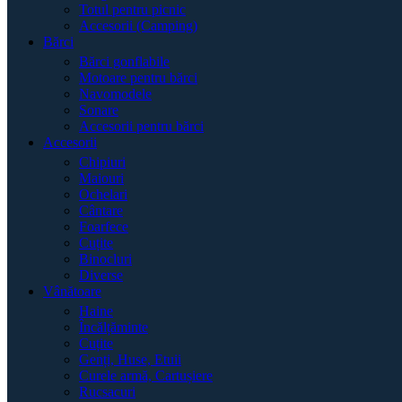
Totul pentru picnic
Accesorii (Camping)
Bărci
Bărci gonflabile
Motoare pentru bărci
Navomodele
Sonare
Accesorii pentru bărci
Accesorii
Chipiuri
Maiouri
Ochelari
Cântare
Foarfece
Cuțite
Binocluri
Diverse
Vânătoare
Haine
Încălțăminte
Cuțite
Genți, Huse, Etuii
Curele armă, Cartușiere
Rucsacuri