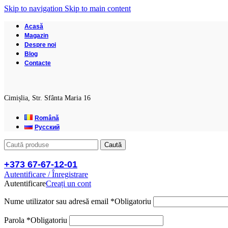
Skip to navigation
Skip to main content
Acasă
Magazin
Despre noi
Blog
Contacte
Cimișlia, Str. Sfânta Maria 16
Română
Русский
Caută
+373 67-67-12-01
Autentificare / Înregistrare
Autentificare
Creați un cont
Nume utilizator sau adresă email
*
Obligatoriu
Parola
*
Obligatoriu