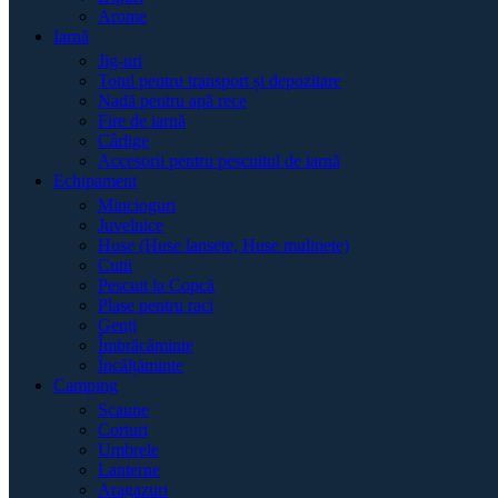
Arome
Iarnă
Jig-uri
Totul pentru transport și depozitare
Nadă pentru apă rece
Fire de iarnă
Cârlige
Accesorii pentru pescuitul de iarnă
Echipament
Mincioguri
Juvelnice
Huse (Huse lansete, Huse mulinete)
Cutii
Pescuit la Copcă
Plase pentru raci
Genți
Îmbrăcăminte
Încălțăminte
Camping
Scaune
Corturi
Umbrele
Lanterne
Aragazuri