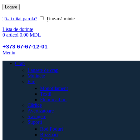
Logare
Ți-ai uitat parola?
Ține-mă minte
Lista de dorințe
0
articol
0,00
MDL
+373 67-67-12-01
Meniu
Crap
Lansete de crap
Mulinete
Fire
Monofilament
Textil
Fluorocarbon
Cârlige
Avertizatoare
Swingere
Suporți
Rod Poduri
Buzzbari