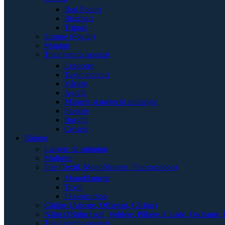
Rod Poduri
Buzzbari
Tripozi
Scaune (Fotolii)
Monturi
Totul pentru monturi
Leadcore
Textil monturi
Vârteje
Agrafe
Mărgele și protecții antitangle
Stopore
Burghii
Crosete
Răpitor
Lansete de spinning
Mulinete
Fire (Textil, Monofilament, Fluorocarbon)
Monofilament
Textil
Fluorocarbon
Cârlige (Ancore, Offseturi, Cârlige)
Năluci (Năluci soft, Voblere, Pilkere, Cicade, Oscilante, 
Totul pentru monturi