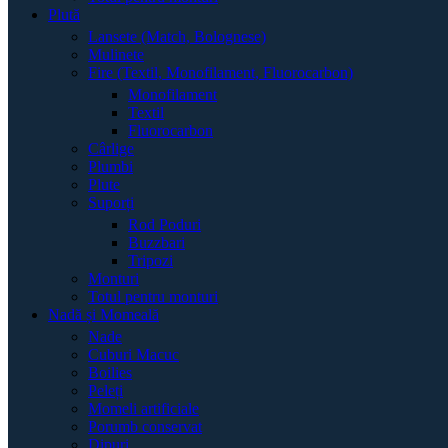
Plută
Lansete (Match, Bolognese)
Mulinete
Fire (Textil, Monofilament, Fluorocarbon)
Monofilament
Textil
Fluorocarbon
Cârlige
Plumbi
Plute
Suporți
Rod Poduri
Buzzbari
Tripozi
Monturi
Totul pentru monturi
Nadă și Momeală
Nade
Cuburi Macuc
Boilies
Peleți
Momeli artificiale
Porumb conservat
Dipuri