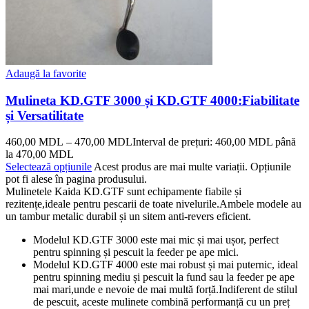
Adaugă la favorite
Mulineta KD.GTF 3000 și KD.GTF 4000:Fiabilitate
și Versatilitate
460,00
MDL
–
470,00
MDL
Interval de prețuri: 460,00 MDL până
la 470,00 MDL
Selectează opțiunile
Acest produs are mai multe variații. Opțiunile
pot fi alese în pagina produsului.
Mulinetele Kaida KD.GTF sunt echipamente fiabile și
rezitențe,ideale pentru pescarii de toate nivelurile.Ambele modele au
un tambur metalic durabil și un sitem anti-revers eficient.
Modelul KD.GTF 3000 este mai mic și mai ușor, perfect
pentru spinning și pescuit la feeder pe ape mici.
Modelul KD.GTF 4000 este mai robust și mai puternic, ideal
pentru spinning mediu și pescuit la fund sau la feeder pe ape
mai mari,unde e nevoie de mai multă forță.Indiferent de stilul
de pescuit, aceste mulinete combină performanță cu un preț