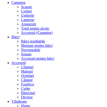
Camping
Scaune
Corturi
Umbrele
Lanterne
Aragazuri
Totul pentru picnic
Accesorii (Camping)
Bărci
Bărci gonflabile
Motoare pentru bărci
Navomodele
Sonare
Accesorii pentru bărci
Accesorii
Chipiuri
Maiouri
Ochelari
Cântare
Foarfece
Cuțite
Binocluri
Diverse
Vânătoare
Haine