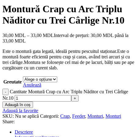
Montură Crap cu Arc Triplu
Năditor cu Trei Cârlige Nr.10
30,00
MDL
–
33,00
MDL
Interval de prețuri: 30,00 MDL până la
33,00 MDL
Este o montură gata legată, ideală pentru pescuitul staționar.Este o
montură foarte eficientă pentru crap și caras, având trei arcuri și cu
trei cârlige.Montura se folosește cel mai de pe lacuri, bălți sau pe ape
curgătoare cu un curent slab.
Greutate
Anulează
Cantitate Montură Crap cu Arc Triplu Năditor cu Trei Cârlige
Nr.10
Adaugă în coș
Adaugă la favorite
SKU:
Nu se aplică
Categorii:
Crap
,
Feeder
,
Monturi
,
Monturi
Share:
Descriere