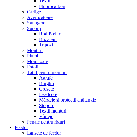
Textil
Fluorocarbon
Cârlige
Avertizatoare
Swingere
Suporți
Rod Poduri
Buzzbari
Tripozi
Monturi
Plumbi
Momitoare
Fotolii
Totul pentru monturi
Agrafe
Burghii
Crosete
Leadcore
Mărgele și protecții antitangle
Stopore
Textil monturi
Vârteje
Penale pentru riguri
Feeder
Lansete de feeder