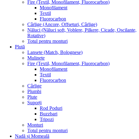
Fire (Textil, Monofilament, Fluorocarbon)
Monofilament
Textil
Fluorocarbon
Cârlige (Ancore, Offseturi, Cârlige)
Năluci (Năluci soft, Voblere, Pilkere, Cicade, Oscilante,
Rotative)
Totul pentru monturi
Plută
Lansete (Match, Bolognese)
Mulinete
Fire (Textil, Monofilament, Fluorocarbon)
Monofilament
Textil
Fluorocarbon
Cârlige
Plumbi
Plute
Suporți
Rod Poduri
Buzzbari
Tripozi
Monturi
Totul pentru monturi
Nadă și Momeală