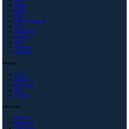
Crap
Feeder
Răpitor
Plută
Nadă și Momeală
Iarnă
Echipament
Camping
Bărci
Accesorii
Vânătoare
Navigare
Acasă
Magazin
Despre noi
Blog
Contacte
Informaţii
Contacte
Despre noi
Contul meu