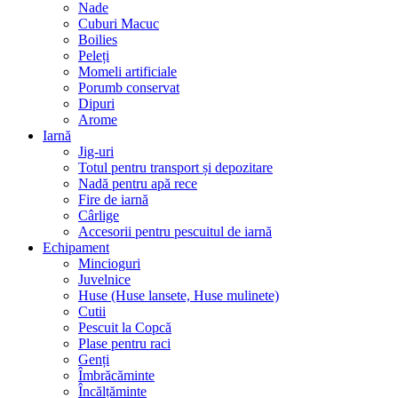
Nade
Cuburi Macuc
Boilies
Peleți
Momeli artificiale
Porumb conservat
Dipuri
Arome
Iarnă
Jig-uri
Totul pentru transport și depozitare
Nadă pentru apă rece
Fire de iarnă
Cârlige
Accesorii pentru pescuitul de iarnă
Echipament
Mincioguri
Juvelnice
Huse (Huse lansete, Huse mulinete)
Cutii
Pescuit la Copcă
Plase pentru raci
Genți
Îmbrăcăminte
Încălțăminte