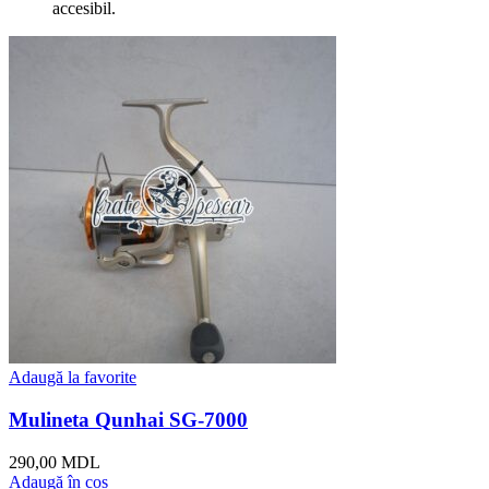
accesibil.
Adaugă la favorite
Mulineta Qunhai SG-7000
290,00
MDL
Adaugă în coș