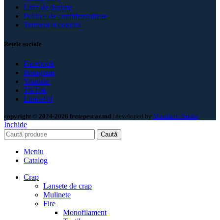
Lista de dorințe
Politica de confidenţialitate
Termeni și condiții
Rețele sociale
Facebook
Instagram
Youtube
TikTok
LinkedId
copyright © 2024-2026 fratepescar.md
| developed by
Mandarin Studio
.
Închide
Caută
Meniu
Catalog
Crap
Lansete de crap
Mulinete
Fire
Monofilament