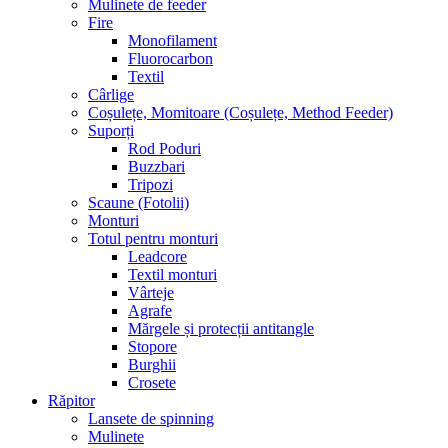
Mulinete de feeder
Fire
Monofilament
Fluorocarbon
Textil
Cârlige
Coșulețe, Momitoare (Coșulețe, Method Feeder)
Suporți
Rod Poduri
Buzzbari
Tripozi
Scaune (Fotolii)
Monturi
Totul pentru monturi
Leadcore
Textil monturi
Vârteje
Agrafe
Mărgele și protecții antitangle
Stopore
Burghii
Crosete
Răpitor
Lansete de spinning
Mulinete