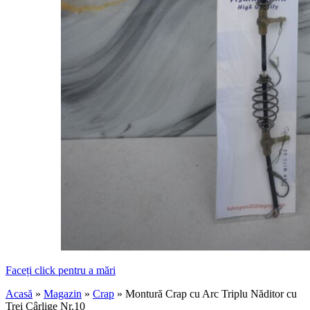
Faceți click pentru a mări
Acasă
»
Magazin
»
Crap
»
Montură Crap cu Arc Triplu Năditor cu
Trei Cârlige Nr.10