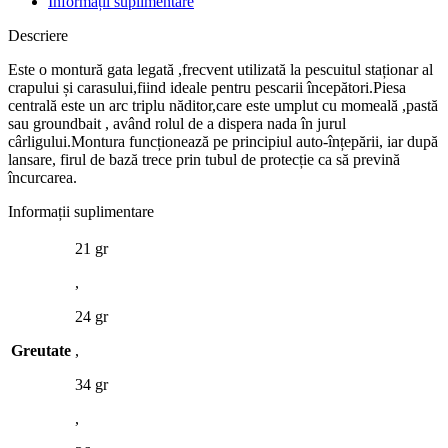
Informații suplimentare
Descriere
Este o montură gata legată ,frecvent utilizată la pescuitul staționar al
crapului și carasului,fiind ideale pentru pescarii începători.Piesa
centrală este un arc triplu năditor,care este umplut cu momeală ,pastă
sau groundbait , având rolul de a dispera nada în jurul
cârligului.Montura funcționează pe principiul auto-înțepării, iar după
lansare, firul de bază trece prin tubul de protecție ca să prevină
încurcarea.
Informații suplimentare
21 gr
,
24 gr
Greutate
,
34 gr
,