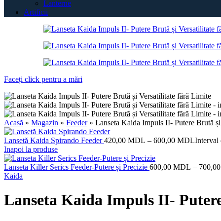
Lanterne
Artificii
Faceți click pentru a mări
Acasă
»
Magazin
»
Feeder
»
Lanseta Kaida Impuls II- Putere Brută și 
Lansetă Kaida Spirando Feeder
420,00
MDL
–
600,00
MDL
Interva
Inapoi la produse
Lanseta Killer Serics Feeder-Putere și Precizie
600,00
MDL
–
700,0
Kaida
Lanseta Kaida Impuls II- Putere 