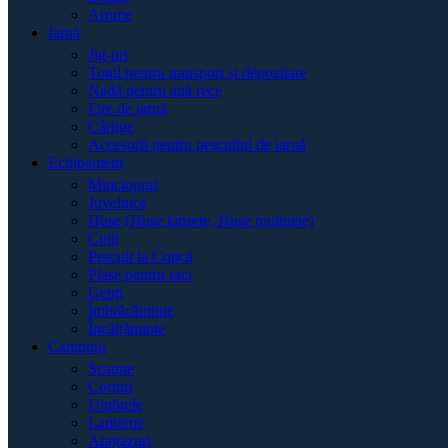
Arome
Iarnă
Jig-uri
Totul pentru transport și depozitare
Nadă pentru apă rece
Fire de iarnă
Cârlige
Accesorii pentru pescuitul de iarnă
Echipament
Mincioguri
Juvelnice
Huse (Huse lansete, Huse mulinete)
Cutii
Pescuit la Copcă
Plase pentru raci
Genți
Îmbrăcăminte
Încălțăminte
Camping
Scaune
Corturi
Umbrele
Lanterne
Aragazuri