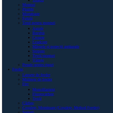
Tripozi
Monturi
Plumbi
Momitoare
Fotolii
Totul pentru monturi
Agrafe
Burghii
Crosete
Leadcore
Mărgele și protecții antitangle
Stopore
Textil monturi
Vârteje
Penale pentru riguri
Feeder
Lansete de feeder
Mulinete de feeder
Fire
Monofilament
Fluorocarbon
Textil
Cârlige
Coșulețe, Momitoare (Coșulețe, Method Feeder)
Suporți