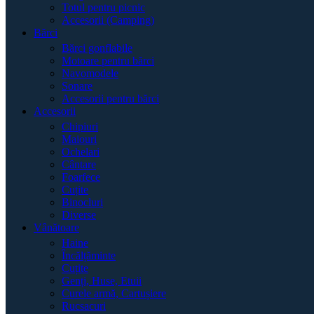
Totul pentru picnic
Accesorii (Camping)
Bărci
Bărci gonflabile
Motoare pentru bărci
Navomodele
Sonare
Accesorii pentru bărci
Accesorii
Chipiuri
Maiouri
Ochelari
Cântare
Foarfece
Cuțite
Binocluri
Diverse
Vânătoare
Haine
Încălțăminte
Cuțite
Genți, Huse, Etuii
Curele armă, Cartușiere
Rucsacuri