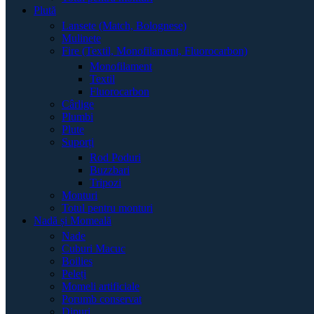
Plută
Lansete (Match, Bolognese)
Mulinete
Fire (Textil, Monofilament, Fluorocarbon)
Monofilament
Textil
Fluorocarbon
Cârlige
Plumbi
Plute
Suporți
Rod Poduri
Buzzbari
Tripozi
Monturi
Totul pentru monturi
Nadă și Momeală
Nade
Cuburi Macuc
Boilies
Peleți
Momeli artificiale
Porumb conservat
Dipuri