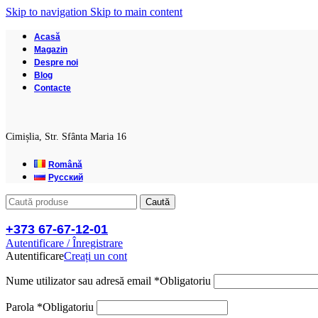
Skip to navigation
Skip to main content
Acasă
Magazin
Despre noi
Blog
Contacte
Cimișlia, Str. Sfânta Maria 16
Română
Русский
Caută
+373 67-67-12-01
Autentificare / Înregistrare
Autentificare
Creați un cont
Nume utilizator sau adresă email
*
Obligatoriu
Parola
*
Obligatoriu