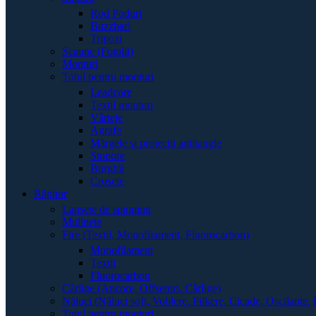
Rod Poduri
Buzzbari
Tripozi
Scaune (Fotolii)
Monturi
Totul pentru monturi
Leadcore
Textil monturi
Vârteje
Agrafe
Mărgele și protecții antitangle
Stopore
Burghii
Crosete
Răpitor
Lansete de spinning
Mulinete
Fire (Textil, Monofilament, Fluorocarbon)
Monofilament
Textil
Fluorocarbon
Cârlige (Ancore, Offseturi, Cârlige)
Năluci (Năluci soft, Voblere, Pilkere, Cicade, Oscilante, 
Totul pentru monturi