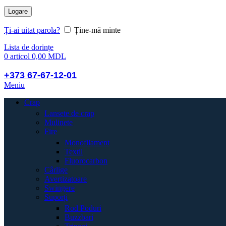
Logare
Ți-ai uitat parola?
Ține-mă minte
Lista de dorințe
0
articol
0,00
MDL
+373 67-67-12-01
Meniu
Crap
Lansete de crap
Mulinete
Fire
Monofilament
Textil
Fluorocarbon
Cârlige
Avertizatoare
Swingere
Suporți
Rod Poduri
Buzzbari