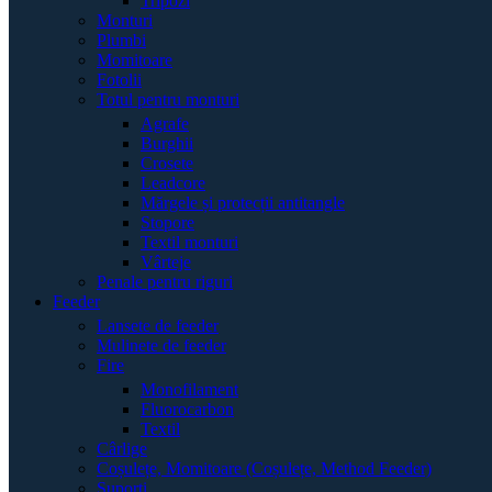
Tripozi
Monturi
Plumbi
Momitoare
Fotolii
Totul pentru monturi
Agrafe
Burghii
Crosete
Leadcore
Mărgele și protecții antitangle
Stopore
Textil monturi
Vârteje
Penale pentru riguri
Feeder
Lansete de feeder
Mulinete de feeder
Fire
Monofilament
Fluorocarbon
Textil
Cârlige
Coșulețe, Momitoare (Coșulețe, Method Feeder)
Suporți