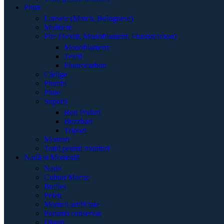
Plută
Lansete (Match, Bolognese)
Mulinete
Fire (Textil, Monofilament, Fluorocarbon)
Monofilament
Textil
Fluorocarbon
Cârlige
Plumbi
Plute
Suporți
Rod Poduri
Buzzbari
Tripozi
Monturi
Totul pentru monturi
Nadă și Momeală
Nade
Cuburi Macuc
Boilies
Peleți
Momeli artificiale
Porumb conservat
Dipuri