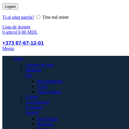
Logare
Ți-ai uitat parola?
Ține-mă minte
Lista de dorințe
0
articol
0,00
MDL
+373 67-67-12-01
Meniu
Crap
Lansete de crap
Mulinete
Fire
Monofilament
Textil
Fluorocarbon
Cârlige
Avertizatoare
Swingere
Suporți
Rod Poduri
Buzzbari