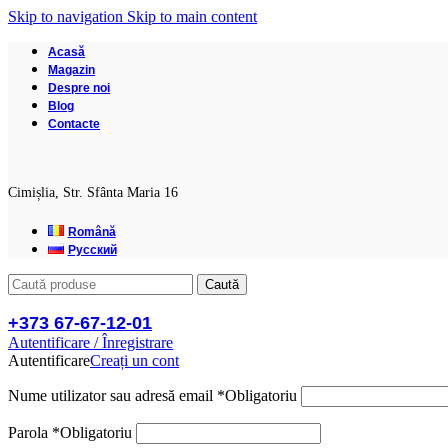
Skip to navigation
Skip to main content
Acasă
Magazin
Despre noi
Blog
Contacte
Cimișlia, Str. Sfânta Maria 16
Română
Русский
Caută
+373 67-67-12-01
Autentificare / Înregistrare
Autentificare
Creați un cont
Nume utilizator sau adresă email
*
Obligatoriu
Parola
*
Obligatoriu