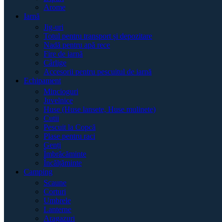
Arome
Iarnă
Jig-uri
Totul pentru transport și depozitare
Nadă pentru apă rece
Fire de iarnă
Cârlige
Accesorii pentru pescuitul de iarnă
Echipament
Mincioguri
Juvelnice
Huse (Huse lansete, Huse mulinete)
Cutii
Pescuit la Copcă
Plase pentru raci
Genți
Îmbrăcăminte
Încălțăminte
Camping
Scaune
Corturi
Umbrele
Lanterne
Aragazuri