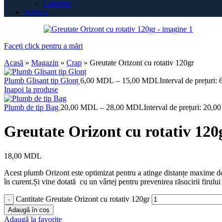
Lanterne
Artificii
Faceți click pentru a mări
Acasă
»
Magazin
»
Crap
»
Greutate Orizont cu rotativ 120gr
Plumb Glisant tip Glonț
6,00
MDL
–
15,00
MDL
Interval de prețur
Inapoi la produse
Plumb de tip Bag
20,00
MDL
–
28,00
MDL
Interval de prețuri: 20
Greutate Orizont cu rotativ 120
18,00
MDL
Acest plumb Orizont este optimizat pentru a atinge distanțe maxime de 
în curent.Și vine dotată cu un vârtej pentru prevenirea răsucirii firului
Cantitate Greutate Orizont cu rotativ 120gr
Adaugă în coș
Adaugă la favorite