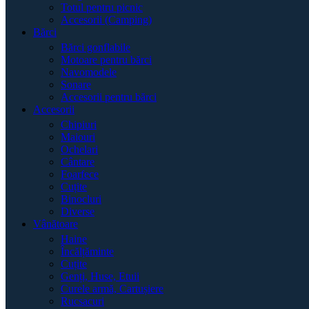
Totul pentru picnic
Accesorii (Camping)
Bărci
Bărci gonflabile
Motoare pentru bărci
Navomodele
Sonare
Accesorii pentru bărci
Accesorii
Chipiuri
Maiouri
Ochelari
Cântare
Foarfece
Cuțite
Binocluri
Diverse
Vânătoare
Haine
Încălțăminte
Cuțite
Genți, Huse, Etuii
Curele armă, Cartușiere
Rucsacuri