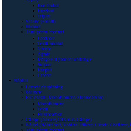
Rod Poduri
Buzzbari
Tripozi
Scaune (Fotolii)
Monturi
Totul pentru monturi
Leadcore
Textil monturi
Vârteje
Agrafe
Mărgele și protecții antitangle
Stopore
Burghii
Crosete
Răpitor
Lansete de spinning
Mulinete
Fire (Textil, Monofilament, Fluorocarbon)
Monofilament
Textil
Fluorocarbon
Cârlige (Ancore, Offseturi, Cârlige)
Năluci (Năluci soft, Voblere, Pilkere, Cicade, Oscilante, 
Totul pentru monturi