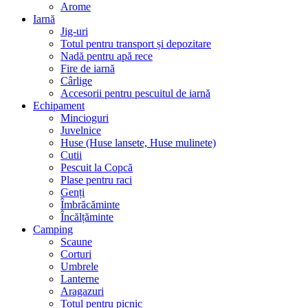
Arome
Iarnă
Jig-uri
Totul pentru transport și depozitare
Nadă pentru apă rece
Fire de iarnă
Cârlige
Accesorii pentru pescuitul de iarnă
Echipament
Mincioguri
Juvelnice
Huse (Huse lansete, Huse mulinete)
Cutii
Pescuit la Copcă
Plase pentru raci
Genți
Îmbrăcăminte
Încălțăminte
Camping
Scaune
Corturi
Umbrele
Lanterne
Aragazuri
Totul pentru picnic