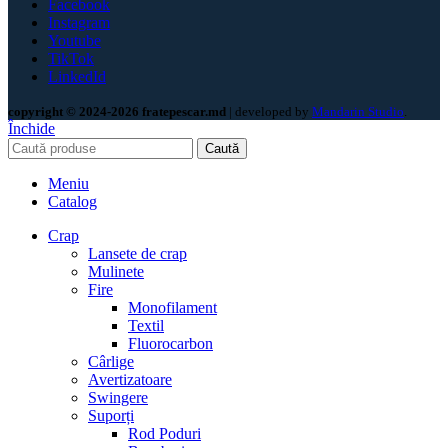
Facebook
Instagram
Youtube
TikTok
LinkedId
copyright © 2024-2026 fratepescar.md
| developed by
Mandarin Studio
.
Închide
Caută
Meniu
Catalog
Crap
Lansete de crap
Mulinete
Fire
Monofilament
Textil
Fluorocarbon
Cârlige
Avertizatoare
Swingere
Suporți
Rod Poduri