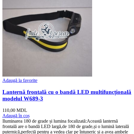
Adaugă la favorite
Lanternă frontală cu o bandă LED multifuncțională
modelul W689-3
110,00
MDL
Adaugă în coș
Iluminarea 180 de grade și lumina focalizată:Această lanternă
frontală are o bandă LED largă,de 180 de grade,și o lumină laterală
puternică,perfectă pentru a vedea clar pe întuneric și a avea ambele