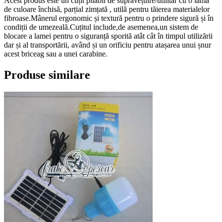
Acest produs este un cuțit pliabil de supravețuire/utilitar cu o lamă
de culoare închisă, parțial zimțată , utilă pentru tăierea materialelor
fibroase.Mânerul ergonomic și textură pentru o prindere sigură și în
condiții de umezeală.Cuțitul include,de asemenea,un sistem de
blocare a lamei pentru o siguranță sporită atât cât în timpul utilizării
dar și al transportării, având și un orificiu pentru atașarea unui șnur
acest briceag sau a unei carabine.
Produse similare