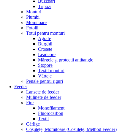
Buzzbari
Tripozi
Monturi
Plumbi
Momitoare
Fotolii
Totul pentru monturi
Agrafe
Burghii
Crosete
Leadcore
Mărgele și protecții antitangle
Stopore
Textil monturi
Vârteje
Penale pentru riguri
Feeder
Lansete de feeder
Mulinete de feeder
Fire
Monofilament
Fluorocarbon
Textil
Cârlige
Coșulețe, Momitoare (Coșulețe, Method Feeder)