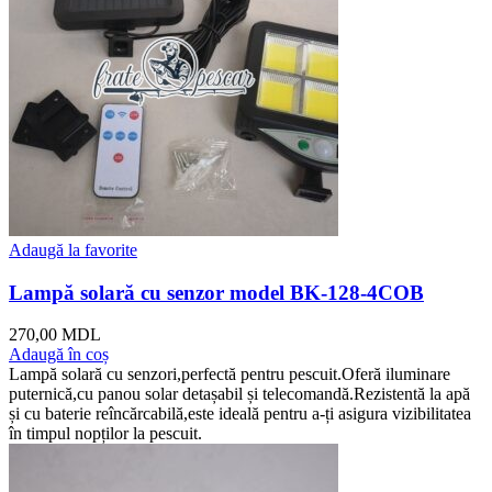
Adaugă la favorite
Lampă solară cu senzor model BK-128-4COB
270,00
MDL
Adaugă în coș
Lampă solară cu senzori,perfectă pentru pescuit.Oferă iluminare
puternică,cu panou solar detașabil și telecomandă.Rezistentă la apă
și cu baterie reîncărcabilă,este ideală pentru a-ți asigura vizibilitatea
în timpul nopților la pescuit.