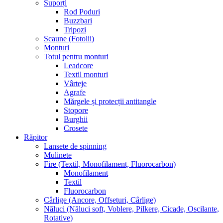
Suporți
Rod Poduri
Buzzbari
Tripozi
Scaune (Fotolii)
Monturi
Totul pentru monturi
Leadcore
Textil monturi
Vârteje
Agrafe
Mărgele și protecții antitangle
Stopore
Burghii
Crosete
Răpitor
Lansete de spinning
Mulinete
Fire (Textil, Monofilament, Fluorocarbon)
Monofilament
Textil
Fluorocarbon
Cârlige (Ancore, Offseturi, Cârlige)
Năluci (Năluci soft, Voblere, Pilkere, Cicade, Oscilante,
Rotative)