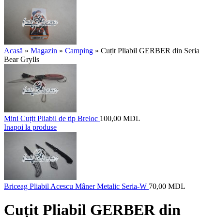
Acasă
»
Magazin
»
Camping
»
Cuțit Pliabil GERBER din Seria
Bear Grylls
Mini Cuțit Pliabil de tip Breloc
100,00
MDL
Inapoi la produse
Briceag Pliabil Acescu Mâner Metalic Seria-W
70,00
MDL
Cuțit Pliabil GERBER din