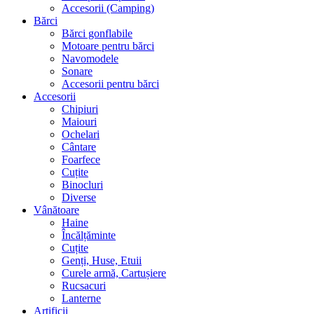
Accesorii (Camping)
Bărci
Bărci gonflabile
Motoare pentru bărci
Navomodele
Sonare
Accesorii pentru bărci
Accesorii
Chipiuri
Maiouri
Ochelari
Cântare
Foarfece
Cuțite
Binocluri
Diverse
Vânătoare
Haine
Încălțăminte
Cuțite
Genți, Huse, Etuii
Curele armă, Cartușiere
Rucsacuri
Lanterne
Artificii