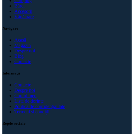
Camping
Bărci
Accesorii
Vânătoare
Navigare
Acasă
Magazin
Despre noi
Blog
Contacte
Informaţii
Contacte
Despre noi
Contul meu
Lista de dorințe
Politica de confidenţialitate
Termeni și condiții
Rețele sociale