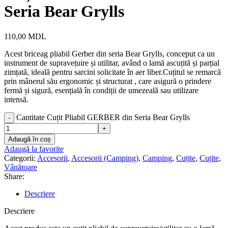
Seria Bear Grylls
110,00
MDL
Acest briceag pliabil Gerber din seria Bear Grylls, conceput ca un
instrument de supravețuire și utilitar, având o lamă ascuțită și parțial
zimțată, ideală pentru sarcini solicitate în aer liber.Cuțitul se remarcă
prin mânerul său ergonomic și structurat , care asigură o prindere
fermă și sigură, esențială în condiții de umezeală sau utilizare
intensă.
Cantitate Cuțit Pliabil GERBER din Seria Bear Grylls
Adaugă în coș
Adaugă la favorite
Categorii:
Accesorii
,
Accesorii (Camping)
,
Camping
,
Cuțite
,
Cuțite
,
Vânătoare
Share:
Descriere
Descriere