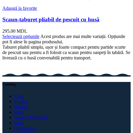
Adaugă la favorite
Scaun-taburet pliabil de pescuit cu husă
295,00
MDL
Selectează opțiunile
Acest produs are mai multe variații. Opțiunile
pot fi alese în pagina produsului.
Taburet pliabil simplu, ușor și foarte compact pentru partide scurte
de pescuit sau pentru a fi folosit ca scaun pentru oaspeți în tabără. Se
livrează cu o husă convenabilă pentru transport.
Catalog
Crap
Feeder
Răpitor
Plută
Nadă și Momeală
Iarnă
Echipament