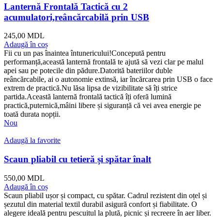
Lanternă Frontală Tactică cu 2
acumulatori,reâncărcabilă prin USB
245,00
MDL
Adaugă în coș
Fii cu un pas înaintea întunericului!Concepută pentru
performanță,această lanternă frontală te ajută să vezi clar pe malul
apei sau pe potecile din pădure.Datorită bateriilor duble
reâncărcabile, ai o autonomie extinsă, iar încărcarea prin USB o face
extrem de practică.Nu lăsa lipsa de vizibilitate să îți strice
partida.Această lanternă frontală tactică îți oferă lumină
practică,puternică,mâini libere și siguranță că vei avea energie pe
toată durata nopții.
Nou
Adaugă la favorite
Scaun pliabil cu tetieră și spătar înalt
550,00
MDL
Adaugă în coș
Scaun pliabil ușor și compact, cu spătar. Cadrul rezistent din oțel și
șezutul din material textil durabil asigură confort și fiabilitate. O
alegere ideală pentru pescuitul la plută, picnic și recreere în aer liber.