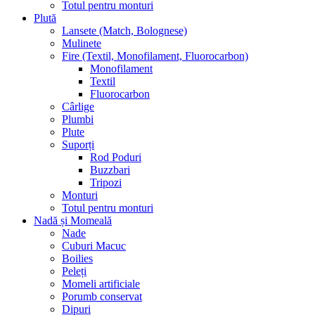
Totul pentru monturi
Plută
Lansete (Match, Bolognese)
Mulinete
Fire (Textil, Monofilament, Fluorocarbon)
Monofilament
Textil
Fluorocarbon
Cârlige
Plumbi
Plute
Suporți
Rod Poduri
Buzzbari
Tripozi
Monturi
Totul pentru monturi
Nadă și Momeală
Nade
Cuburi Macuc
Boilies
Peleți
Momeli artificiale
Porumb conservat
Dipuri