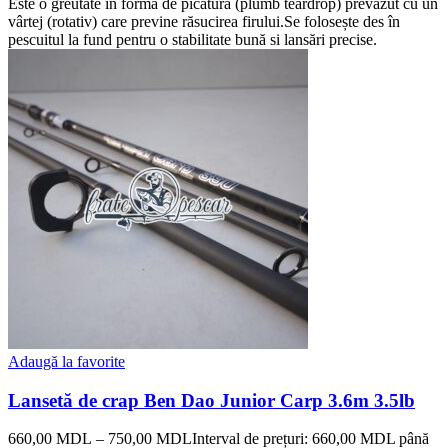
Este o greutate în formă de picătură (plumb teardrop) prevăzut cu un
vârtej (rotativ) care previne răsucirea firului.Se folosește des în
pescuitul la fund pentru o stabilitate bună si lansări precise.
Adaugă la favorite
Lansetă de crap Ben Dao Junior Carp 3.6m 3.5lb
660,00
MDL
–
750,00
MDL
Interval de prețuri: 660,00 MDL până