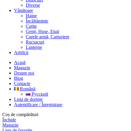
Diverse
Vânătoare
Haine
Încălțăminte
Cuțite
Genți, Huse, Etuii
Curele armă, Cartușiere
Rucsacuri
Lanterne
Artificii
Acasă
Magazin
Despre noi
Blog
Contacte
Română
Русский
Lista de dorințe
Autentificare / Înregistrare
Coș de cumpărături
Închide
Magazin
Lista de favorite