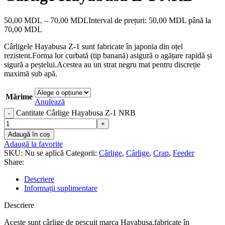
50,00
MDL
–
70,00
MDL
Interval de prețuri: 50,00 MDL până la
70,00 MDL
Cârligele Hayabusa Z-1 sunt fabricate în japonia din oțel
rezistent.Forma lor curbată (tip banană) asigură o agățare rapidă și
sigură a peștelui.Acestea au un strat negru mat pentru discreție
maximă sub apă.
Mărime
Anulează
Cantitate Cârlige Hayabusa Z-1 NRB
Adaugă în coș
Adaugă la favorite
SKU:
Nu se aplică
Categorii:
Cârlige
,
Cârlige
,
Crap
,
Feeder
Share:
Descriere
Informații suplimentare
Descriere
Aceste sunt cârlige de pescuit marca Hayabusa,fabricate în