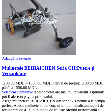
Adaugă la favorite
Mulinetele BEIHAICHEN Seria GH:Putere și
Versatilitate
1100,00
MDL
–
1550,00
MDL
Interval de prețuri: 1100,00 MDL
până la 1550,00 MDL
Selectează opțiunile
Acest produs are mai multe variații. Opțiunile
pot fi alese în pagina produsului.
Alege mulineteke BEIHAICHEN din seria GH pentru a te echipa
perfect.Aceste mulinete au un corp și tambur metalic,un raport de
recuperare de 4.1:1 și rumelții de calitate,oferind performanță și