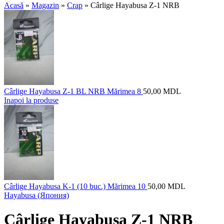
Acasă
»
Magazin
»
Crap
»
Cârlige Hayabusa Z-1 NRB
Cârlige Hayabusa Z-1 BL NRB Mărimea 8
50,00
MDL
Inapoi la produse
Cârlige Hayabusa K-1 (10 buc.) Mărimea 10
50,00
MDL
Hayabusa (Япония)
Cârlige Hayabusa Z-1 NRB