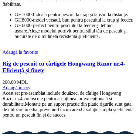
fiabilitate.
GH10000-ideală pentru pescuit la crap și lansări la distanțe.
GH8000-model versatil, bun pentru pescuitul la crap și feeder.
GH6000-perfect pentru pescuitul la feeder și tehnici
ușoare.Alege modelul potrivit pentru stilul tău de pescuit și
bucurăte de o mulinetă rezistentă și eficientă.
Adaugă la favorite
Rig de pescuit cu cârligele Hongwang Razor nr.4-
Eficiență și finețe
200,00
MDL
Adaugă în coș
Acest set pre-asamblat include douăzeci de cârlige Hongwang
Razor nr.4,cunoscute pentru ascuțimea lor excepțională și
durabilitate.Montate pe un suport practic din platic,rigurile sunt gata
de utilizare imediat,prevenind încurcarea.O soluție simplă și eficientă
pentru un pescuit fin și de succes.