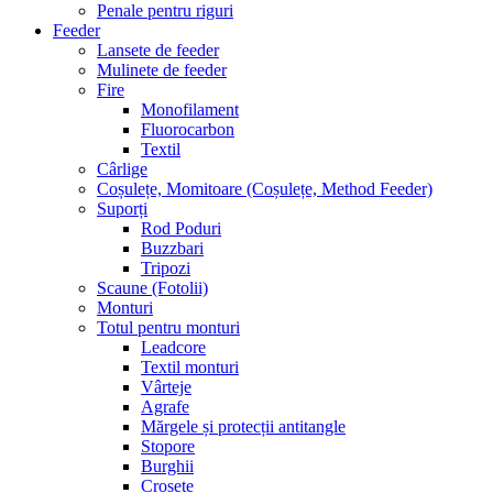
Penale pentru riguri
Feeder
Lansete de feeder
Mulinete de feeder
Fire
Monofilament
Fluorocarbon
Textil
Cârlige
Coșulețe, Momitoare (Coșulețe, Method Feeder)
Suporți
Rod Poduri
Buzzbari
Tripozi
Scaune (Fotolii)
Monturi
Totul pentru monturi
Leadcore
Textil monturi
Vârteje
Agrafe
Mărgele și protecții antitangle
Stopore
Burghii
Crosete