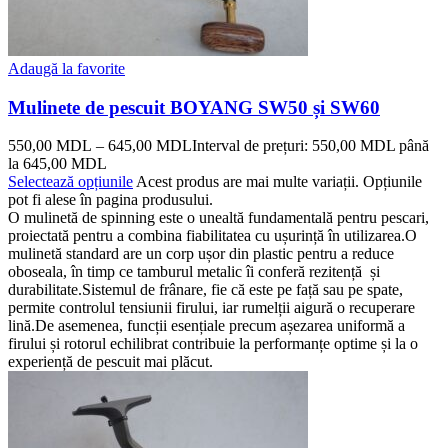
Adaugă la favorite
Mulinete de pescuit BOYANG SW50 și SW60
550,00
MDL
–
645,00
MDL
Interval de prețuri: 550,00 MDL până
la 645,00 MDL
Selectează opțiunile
Acest produs are mai multe variații. Opțiunile
pot fi alese în pagina produsului.
O mulinetă de spinning este o unealtă fundamentală pentru pescari,
proiectată pentru a combina fiabilitatea cu ușurință în utilizarea.O
mulinetă standard are un corp ușor din plastic pentru a reduce
oboseala, în timp ce tamburul metalic îi conferă rezitență și
durabilitate.Sistemul de frânare, fie că este pe față sau pe spate,
permite controlul tensiunii firului, iar rumelții aigură o recuperare
lină.De asemenea, funcții esențiale precum așezarea uniformă a
firului și rotorul echilibrat contribuie la performanțe optime și la o
experiență de pescuit mai plăcut.