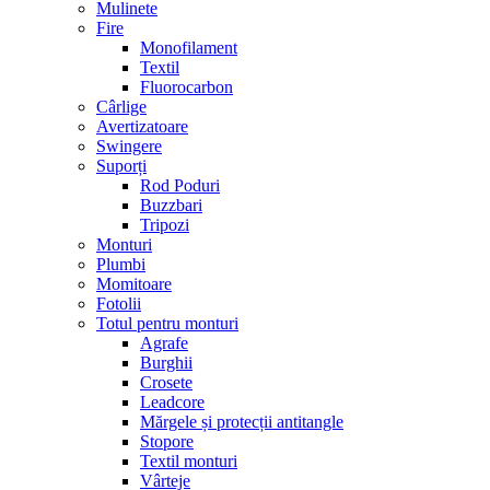
Mulinete
Fire
Monofilament
Textil
Fluorocarbon
Cârlige
Avertizatoare
Swingere
Suporți
Rod Poduri
Buzzbari
Tripozi
Monturi
Plumbi
Momitoare
Fotolii
Totul pentru monturi
Agrafe
Burghii
Crosete
Leadcore
Mărgele și protecții antitangle
Stopore
Textil monturi
Vârteje