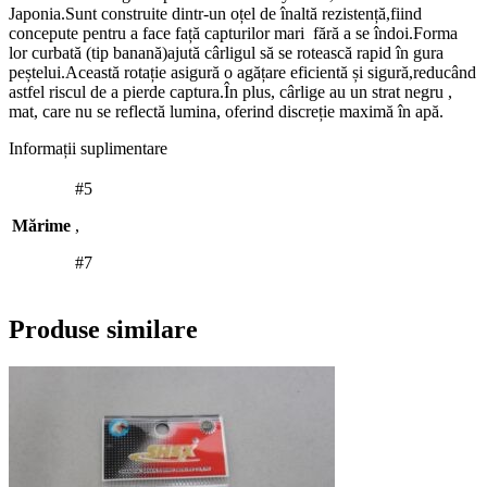
Japonia.Sunt construite dintr-un oțel de înaltă rezistență,fiind
concepute pentru a face față capturilor mari fără a se îndoi.Forma
lor curbată (tip banană)ajută cârligul să se rotească rapid în gura
peștelui.Această rotație asigură o agățare eficientă și sigură,reducând
astfel riscul de a pierde captura.În plus, cârlige au un strat negru ,
mat, care nu se reflectă lumina, oferind discreție maximă în apă.
Informații suplimentare
#5
Mărime
,
#7
Produse similare