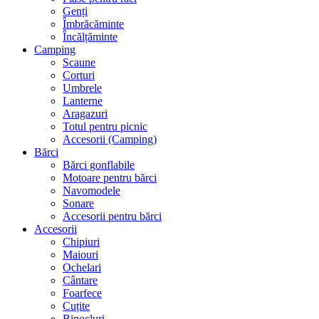
Genți
Îmbrăcăminte
Încălțăminte
Camping
Scaune
Corturi
Umbrele
Lanterne
Aragazuri
Totul pentru picnic
Accesorii (Camping)
Bărci
Bărci gonflabile
Motoare pentru bărci
Navomodele
Sonare
Accesorii pentru bărci
Accesorii
Chipiuri
Maiouri
Ochelari
Cântare
Foarfece
Cuțite
Binocluri