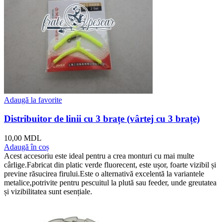
Adaugă la favorite
Distribuitor de linii cu 3 brațe (vârtej cu 3 brațe)
10,00
MDL
Adaugă în coș
Acest accesoriu este ideal pentru a crea monturi cu mai multe
cârlige.Fabricat din platic verde fluorecent, este ușor, foarte vizibil și
previne răsucirea firului.Este o alternativă excelentă la variantele
metalice,potrivite pentru pescuitul la plută sau feeder, unde greutatea
și vizibilitatea sunt esențiale.