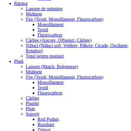
Răpitor
Lansete de spinning
Mulinete
Fire (Textil, Monofilament, Fluorocarbon)
Monofilament
Textil
Fluorocarbon
Cârlige (Ancore, Offseturi, Cârlige)
Năluci (Năluci soft, Voblere, Pilkere, Cicade, Oscilante,
Rotative)
Totul pentru monturi
Plută
Lansete (Match, Bolognese)
Mulinete
Fire (Textil, Monofilament, Fluorocarbon)
Monofilament
Textil
Fluorocarbon
Cârlige
Plumbi
Plute
Suporți
Rod Poduri
Buzzbari
Tripozi