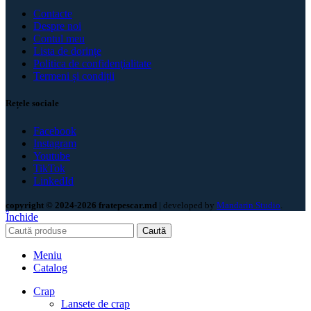
Contacte
Despre noi
Contul meu
Lista de dorințe
Politica de confidenţialitate
Termeni și condiții
Rețele sociale
Facebook
Instagram
Youtube
TikTok
LinkedId
copyright © 2024-2026 fratepescar.md
| developed by
Mandarin Studio
.
Închide
Caută
Meniu
Catalog
Crap
Lansete de crap