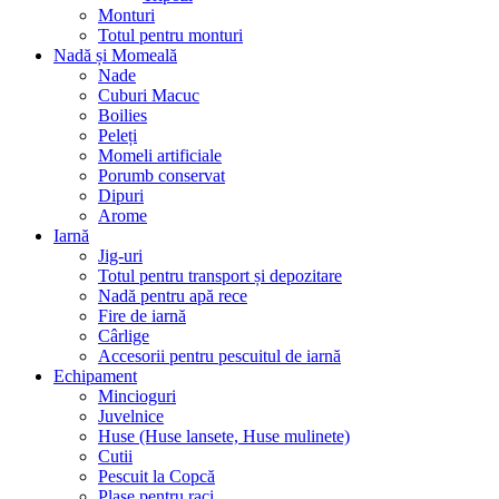
Monturi
Totul pentru monturi
Nadă și Momeală
Nade
Cuburi Macuc
Boilies
Peleți
Momeli artificiale
Porumb conservat
Dipuri
Arome
Iarnă
Jig-uri
Totul pentru transport și depozitare
Nadă pentru apă rece
Fire de iarnă
Cârlige
Accesorii pentru pescuitul de iarnă
Echipament
Mincioguri
Juvelnice
Huse (Huse lansete, Huse mulinete)
Cutii
Pescuit la Copcă
Plase pentru raci