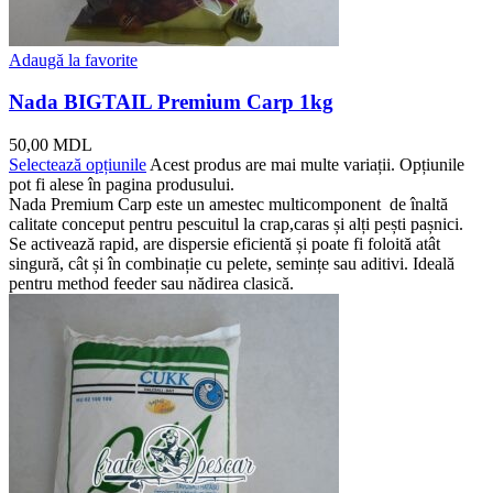
Adaugă la favorite
Nada BIGTAIL Premium Carp 1kg
50,00
MDL
Selectează opțiunile
Acest produs are mai multe variații. Opțiunile
pot fi alese în pagina produsului.
Nada Premium Carp este un amestec multicomponent de înaltă
calitate conceput pentru pescuitul la crap,caras și alți pești pașnici.
Se activează rapid, are dispersie eficientă și poate fi foloită atât
singură, cât și în combinație cu pelete, semințe sau aditivi. Ideală
pentru method feeder sau nădirea clasică.