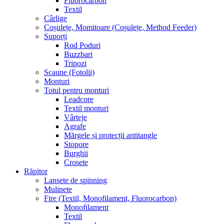
Fluorocarbon
Textil
Cârlige
Coșulețe, Momitoare (Coșulețe, Method Feeder)
Suporți
Rod Poduri
Buzzbari
Tripozi
Scaune (Fotolii)
Monturi
Totul pentru monturi
Leadcore
Textil monturi
Vârteje
Agrafe
Mărgele și protecții antitangle
Stopore
Burghii
Crosete
Răpitor
Lansete de spinning
Mulinete
Fire (Textil, Monofilament, Fluorocarbon)
Monofilament
Textil