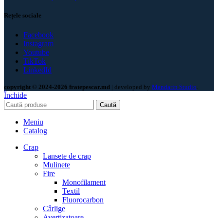
Rețele sociale
Facebook
Instagram
Youtube
TikTok
LinkedId
copyright © 2024-2026 fratepescar.md
| developed by
Mandarin Studio
.
Închide
Caută
Meniu
Catalog
Crap
Lansete de crap
Mulinete
Fire
Monofilament
Textil
Fluorocarbon
Cârlige
Avertizatoare