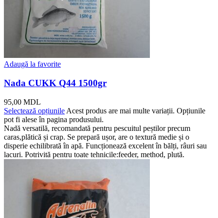
Adaugă la favorite
Nada CUKK Q44 1500gr
95,00
MDL
Selectează opțiunile
Acest produs are mai multe variații. Opțiunile
pot fi alese în pagina produsului.
Nadă versatilă, recomandată pentru pescuitul peștilor precum
caras,plătică și crap. Se prepară ușor, are o textură medie și o
disperie echilibrată în apă. Funcționează excelent în bălți, râuri sau
lacuri. Potrivită pentru toate tehnicile:feeder, method, plută.