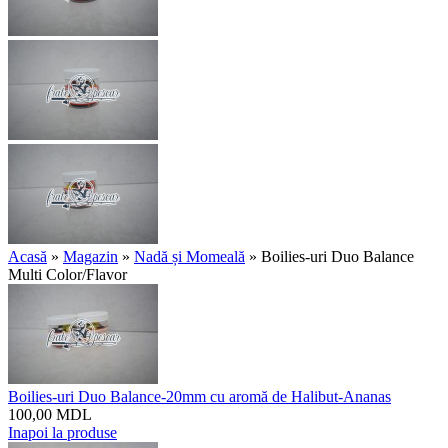
Acasă
»
Magazin
»
Nadă și Momeală
»
Boilies-uri Duo Balance
Multi Color/Flavor
Boilies-uri Duo Balance-20mm cu aromă de Halibut-Ananas
100,00
MDL
Inapoi la produse