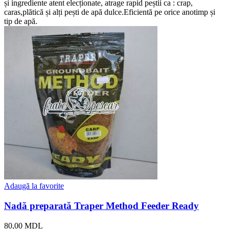
și ingrediente atent elecționate, atrage rapid peștii ca : crap,
caras,plătică și alți pești de apă dulce.Eficientă pe orice anotimp și
tip de apă.
Adaugă la favorite
Nadă preparată Traper Method Feeder Ready
80,00
MDL