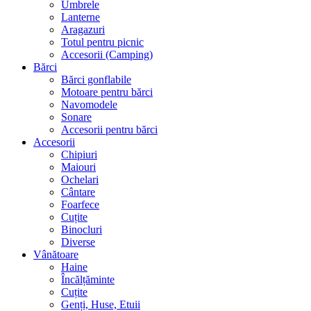
Umbrele
Lanterne
Aragazuri
Totul pentru picnic
Accesorii (Camping)
Bărci
Bărci gonflabile
Motoare pentru bărci
Navomodele
Sonare
Accesorii pentru bărci
Accesorii
Chipiuri
Maiouri
Ochelari
Cântare
Foarfece
Cuțite
Binocluri
Diverse
Vânătoare
Haine
Încălțăminte
Cuțite
Genți, Huse, Etuii