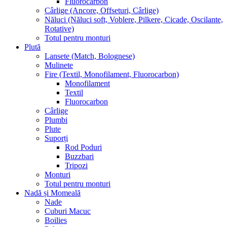
Fluorocarbon
Cârlige (Ancore, Offseturi, Cârlige)
Năluci (Năluci soft, Voblere, Pilkere, Cicade, Oscilante,
Rotative)
Totul pentru monturi
Plută
Lansete (Match, Bolognese)
Mulinete
Fire (Textil, Monofilament, Fluorocarbon)
Monofilament
Textil
Fluorocarbon
Cârlige
Plumbi
Plute
Suporți
Rod Poduri
Buzzbari
Tripozi
Monturi
Totul pentru monturi
Nadă și Momeală
Nade
Cuburi Macuc
Boilies