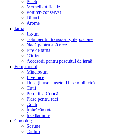
Peleți
Momeli artificiale
Porumb conservat
Dipuri
Arome
Iarnă
Jig-uri
Totul pentru transport și depozitare
Nadă pentru apă rece
Fire de iarnă
Cârlige
Accesorii pentru pescuitul de iarnă
Echipament
Mincioguri
Juvelnice
Huse (Huse lansete, Huse mulinete)
Cutii
Pescuit la Copcă
Plase pentru raci
Genți
Îmbrăcăminte
Încălțăminte
Camping
Scaune
Corturi