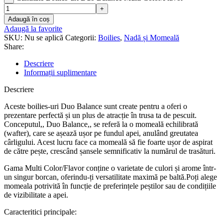
Adaugă în coș
Adaugă la favorite
SKU:
Nu se aplică
Categorii:
Boilies
,
Nadă și Momeală
Share:
Descriere
Informații suplimentare
Descriere
Aceste boilies-uri Duo Balance sunt create pentru a oferi o
prezentare perfectă și un plus de atracție în trusa ta de pescuit.
Conceputul,, Duo Balance,, se referă la o momeală echilibrată
(wafter), care se așează ușor pe fundul apei, anulând greutatea
cârligului. Acest lucru face ca momeală să fie foarte ușor de aspirat
de către pește, crescând șansele semnificativ la numărul de trasături.
Gama Multi Color/Flavor conține o varietate de culori și arome într-
un singur borcan, oferindu-ți versatilitate maximă pe baltă.Poți alege
momeala potrivită în funcție de preferințele peștilor sau de condițiile
de vizibilitate a apei.
Caracteritici principale: