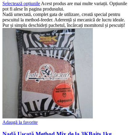
Selectează opțiunile
Acest produs are mai multe variații. Opțiunile
pot fi alese în pagina produsului.
Nadă umectată, complet gata de utilizare, creată special pentru
pescuitul la method-feeder. Aderență și mecanică de lucru ideale.
Pur și simplu deschideți pachetul, încărcați momitorul și pescuiți!
Adaugă la favorite
Nadă Uscată Method Mix de la 3KBaits 1kg