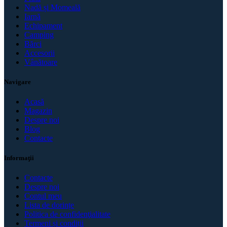
Nadă și Momeală
Iarnă
Echipament
Camping
Bărci
Accesorii
Vânătoare
Navigare
Acasă
Magazin
Despre noi
Blog
Contacte
Informaţii
Contacte
Despre noi
Contul meu
Lista de dorințe
Politica de confidenţialitate
Termeni și condiții