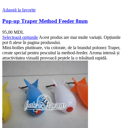
Adaugă la favorite
Pop-up Traper Method Feeder 8mm
95,00
MDL
Selectează opțiunile
Acest produs are mai multe variații. Opțiunile
pot fi alese în pagina produsului.
Mini-boilies plutitoare, viu colorate, de la brandul polonez Traper,
create special pentru pescuitul la method-feeder. Aroma intensă și
atractivitatea vizuală provoacă peștele la o trăsătură rapidă.