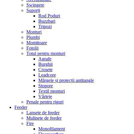
Swingere
Suporți
Rod Poduri
Buzzbari
Tripozi
Monturi
Plumbi
Momitoare
Fotolii
Totul pentru monturi
Agrafe
Burghii
Crosete
Leadcore
Mărgele și protecții antitangle
Stopore
Textil monturi
Vârteje
Penale pentru riguri
Feeder
Lansete de feeder
Mulinete de feeder
Fire
Monofilament