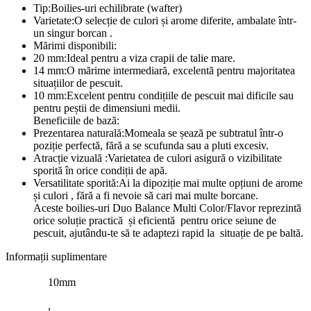
Tip:Boilies-uri echilibrate (wafter)
Varietate:O selecție de culori și arome diferite, ambalate într-
un singur borcan .
Mărimi disponibili:
20 mm:Ideal pentru a viza crapii de talie mare.
14 mm:O mărime intermediară, excelentă pentru majoritatea
situațiilor de pescuit.
10 mm:Excelent pentru condițiile de pescuit mai dificile sau
pentru peștii de dimensiuni medii.
Beneficiile de bază:
Prezentarea naturală:Momeala se șează pe subtratul într-o
poziție perfectă, fără a se scufunda sau a pluti excesiv.
Atracție vizuală :Varietatea de culori asigură o vizibilitate
sporită în orice condiții de apă.
Versatilitate sporită:Ai la dipoziție mai multe opțiuni de arome
și culori , fără a fi nevoie să cari mai multe borcane.
Aceste boilies-uri Duo Balance Multi Color/Flavor reprezintă
orice soluție practică și eficientă pentru orice seiune de
pescuit, ajutându-te să te adaptezi rapid la situație de pe baltă.
Informații suplimentare
10mm
,